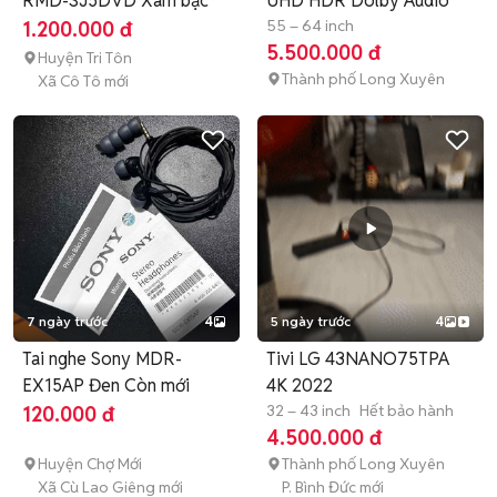
RMD-SJ5DVD Xám bạc
UHD HDR Dolby Audio
55 – 64 inch
1.200.000 đ
5.500.000 đ
Huyện Tri Tôn
Thành phố Long Xuyên
Xã Cô Tô mới
7 ngày trước
4
5 ngày trước
4
Tai nghe Sony MDR-
Tivi LG 43NANO75TPA
EX15AP Đen Còn mới
4K 2022
32 – 43 inch
Hết bảo hành
120.000 đ
4.500.000 đ
Huyện Chợ Mới
Thành phố Long Xuyên
Xã Cù Lao Giêng mới
P. Bình Đức mới