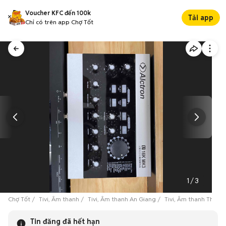
Voucher KFC đến 100k
Tải app
Chỉ có trên app Chợ Tốt
1
/
3
Chợ Tốt
Tivi, Âm thanh
Tivi, Âm thanh An Giang
Tivi, Âm thanh Thành
Tin đăng đã hết hạn