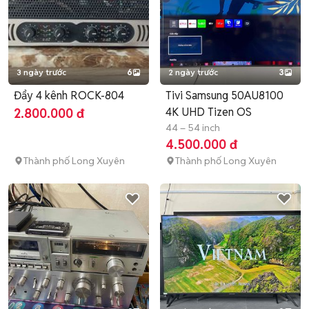
3 ngày trước
6
2 ngày trước
3
Đẩy 4 kênh ROCK-804
Tivi Samsung 50AU8100
4K UHD Tizen OS
2.800.000 đ
44 – 54 inch
4.500.000 đ
Thành phố Long Xuyên
Thành phố Long Xuyên