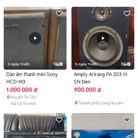
3 ngày trước
5
5 ngày trước
5
Dàn âm thanh mini Sony
Amply Arirang PA 203 III
HCD-M3
SN Đen
1.000.000 đ
900.000 đ
Huyện Tri Tôn
Thành phố Long Xuyên
Xã Cô Tô mới