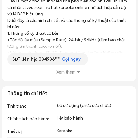
Đây là một dòng soundcard khá phổ biến cho nhu cầu thu âm 
cá nhân, livestream và hát karaoke online nhờ tích hợp sẵn bộ 
xử lý DSP hiệu ứng.

Dưới đây là cấu hình chi tiết và các thông số kỹ thuật của thiết 
bị này:

1. Thông số kỹ thuật cơ bản

• Tốc độ lấy mẫu (Sample Rate): 24-bit / 96kHz (đảm bảo chất 
lượng âm thanh cao, rõ nét).

• Kết nối máy tính: USB 2.0 (Plug and Play, thường không cần 
SĐT liên hệ:
034936***
cài driver phức tạp trên Windows/macOS).

Gọi ngay
• Nguồn Phantom +48V: Có sẵn nút bấm riêng biệt để hỗ trợ 
các dòng micro condenser (micro thu âm chuyên nghiệp).

Xem thêm
• Bộ xử lý DSP: Tích hợp 16 hiệu ứng kỹ thuật số khác nhau 
(Reverb, Echo, Flange,...) có thể điều chỉnh trực tiếp trên phần 
cứng.

Thông tin chi tiết
2. Hệ thống cổng kết nối (Inputs/Outputs)

• Mặt trước:

Đã sử dụng (chưa sửa chữa)
Tình trạng
:
• 1 Cổng Guitar Input: Jack 6.3mm dành riêng cho nhạc cụ (Hi-
Z).

Hết bảo hành
Chính sách bảo hành
:
• 2 Cổng Combo (XLR/TRS): Hỗ trợ cắm micro (XLR) hoặc các 
thiết bị line-in (6.3mm).

Karaoke
Thiết bị
:
• 2 Cổng Phones: Cho phép cắm cùng lúc 2 tai nghe với nút 