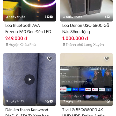
3 ngày trước
3
6 ngày trước
6
Loa Bluetooth AVA
Loa Denon USC-6800 Gỗ
Freego F60 Đen Đèn LED
Nâu Sống động
249.000 đ
1.000.000 đ
Huyện Châu Phú
Thành phố Long Xuyên
3 ngày trước
5
7 ngày trước
3
Dàn âm thanh Kenwood
Tivi LG 55QG8000 4K