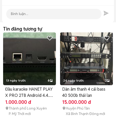
Tin đăng tương tự
13 ngày trước
6
24 ngày trước
2
Đầu karaoke HANET PLAY
Dàn âm thanh 4 cái bass
X PRO 2TB Android 4.4.4
40 500b thái lan
Đen
1.000.000 đ
15.000.000 đ
Thành phố Long Xuyên
Huyện Phú Tân
P. Mỹ Thới mới
Xã Bình Thạnh Đông mới