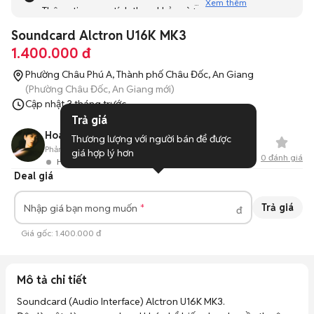
Xem thêm
Thông tin mang tính tham khảo và bạn không thể liên hệ
với người bán. Bạn hãy tham khảo thêm các tin đăng
Soundcard Alctron U16K MK3
tương tự khác dưới đây nhé!
1.400.000 đ
Phường Châu Phú A, Thành phố Châu Đốc, An Giang
(Phường Châu Đốc, An Giang mới)
Cập nhật
3 tháng trước
Trả giá
Hoang son Vo
Thương lượng với người bán để được 
Phản hồi:
--
2
Đã bán
giá hợp lý hơn
0
đánh giá
Hoạt động 9 ngày trước
Deal giá
Trả giá
Nhập giá bạn mong muốn
đ
Giá gốc:
1.400.000 đ
Mô tả chi tiết
Soundcard (Audio Interface) Alctron U16K MK3. 
