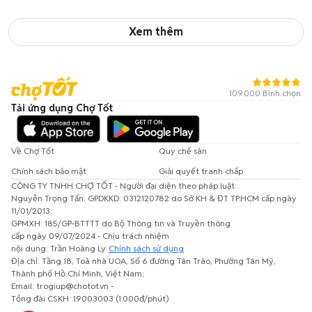
Xem thêm
109.000 Bình chọn
Tải ứng dụng Chợ Tốt
Về Chợ Tốt
Quy chế sàn
Chính sách bảo mật
Giải quyết tranh chấp
CÔNG TY TNHH CHỢ TỐT - Người đại diện theo pháp luật:
Nguyễn Trọng Tấn; GPDKKD: 0312120782 do Sở KH & ĐT TP.HCM cấp ngày
11/01/2013;
GPMXH: 185/GP-BTTTT do Bộ Thông tin và Truyền thông
cấp ngày 09/07/2024 - Chịu trách nhiệm
nội dung: Trần Hoàng Ly.
Chính sách sử dụng
Địa chỉ: Tầng 18, Toà nhà UOA, Số 6 đường Tân Trào, Phường Tân Mỹ,
Thành phố Hồ Chí Minh, Việt Nam;
Email: trogiup@chotot.vn -
Tổng đài CSKH: 19003003 (1.000đ/phút)