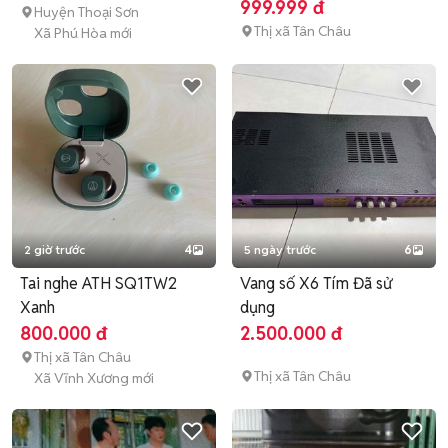
999.999 đ
Huyện Thoại Sơn
Thị xã Tân Châu
Xã Phú Hòa mới
2 giờ trước
4
5 ngày trước
6
Tai nghe ATH SQ1TW2
Vang số X6 Tím Đã sử
Xanh
dụng
800.000 đ
2.500.000 đ
Thị xã Tân Châu
Thị xã Tân Châu
Xã Vĩnh Xương mới