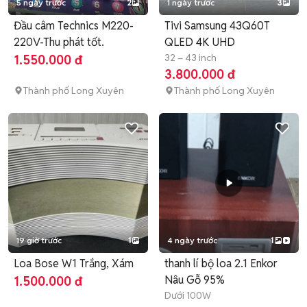
5 ngày trước
2
1 ngày trước
3
Đầu câm Technics M220-
Tivi Samsung 43Q60T
220V-Thu phát tốt.
QLED 4K UHD
32 – 43 inch
1.550.000 đ
3.800.000 đ
Thành phố Long Xuyên
Thành phố Long Xuyên
19 giờ trước
1
4 ngày trước
1
Loa Bose W1 Trắng, Xám
thanh lí bộ loa 2.1 Enkor
Nâu Gỗ 95%
1.500.000 đ
Dưới 100W