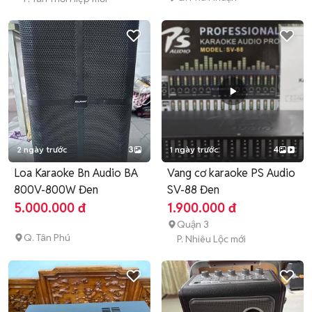
2 ngày trước
3
1 ngày trước
4
Loa Karaoke Bn Audio BA
Vang cơ karaoke PS Audio
800V-800W Đen
SV-88 Đen
5.000.000 đ
1.900.000 đ
Quận 3
Q. Tân Phú
P. Nhiêu Lộc mới