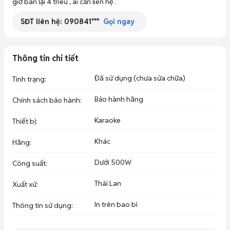
giờ bán lại 4 triêu , ai cần liên hệ .
SĐT liên hệ:
090841***
Gọi ngay
Thông tin chi tiết
Đã sử dụng (chưa sửa chữa)
Tình trạng
:
Bảo hành hãng
Chính sách bảo hành
:
Karaoke
Thiết bị
:
Khác
Hãng
:
Dưới 500W
Công suất
:
Thái Lan
Xuất xứ
:
In trên bao bì
Thông tin sử dụng
: