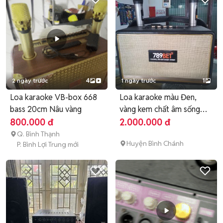
2 ngày trước
4
1 ngày trước
1
Loa karaoke VB-box 668
Loa karaoke màu Đen,
bass 20cm Nâu vàng
vàng kem chất âm sống
động
800.000 đ
2.000.000 đ
Q. Bình Thạnh
Huyện Bình Chánh
P. Bình Lợi Trung mới