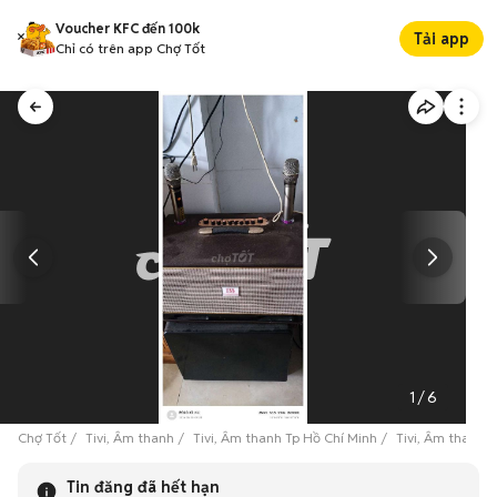
Voucher KFC đến 100k
Tải app
Chỉ có trên app Chợ Tốt
1
/
6
Chợ Tốt
Tivi, Âm thanh
Tivi, Âm thanh Tp Hồ Chí Minh
Tivi, Âm thanh 
Tin đăng đã hết hạn