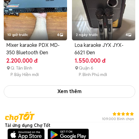
10 giờ trước
6
2 ngày trước
4
Mixer karaoke PDX MD-
Loa karaoke JYX JYX-
350 Bluetooth Đen
6621 Đen
2.200.000 đ
1.550.000 đ
Q. Tân Bình
Quận 6
P. Bảy Hiền mới
P. Bình Phú mới
Xem thêm
109.000 Bình chọn
Tải ứng dụng Chợ Tốt