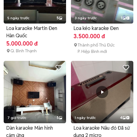
5 ngày trước
5
3 ngày trước
1
Loa karaoke Martin Đen
Loa kéo karaoke Đen
Hàn Quốc
3.500.000 đ
5.000.000 đ
Thành phố Thủ Đức
Q. Bình Thạnh
P. Hiệp Bình mới
7 giờ trước
5
1 ngày trước
4
Dàn karaoke Màn hình
Loa karaoke Nâu đỏ Đã sử
cảm ứng
dụng 2 micro