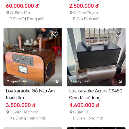
60.000.000 đ
2.500.000 đ
Q. Bình Tân
Q. Bình Thạnh
P. Bình Trị Đông mới
P. Gia Định mới
2 ngày trước
5
2 ngày trước
3
Loa karaoke Gỗ Nâu Âm
Loa karaoke Acnos CS450
thanh ấm
Đen đã sử dụng
3.500.000 đ
4.600.000 đ
Huyện Hóc Môn
Quận 10
Xã Đông Thạnh mới
P. Diên Hồng mới