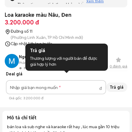
Xem thêm
Thông tin mang tính tham khảo và bạn không thể liên hệ
với người bán. Bạn hãy tham khảo thêm các tin đăng
Loa karaoke màu Nâu, Đen
tương tự khác dưới đây nhé!
3.200.000 đ
Đường số 11
(Phường Linh Xuân, TP Hồ Chí Minh mới)
Cập nhật
1 tháng trước
Trả giá
Nguyên
Thương lượng với người bán để được 
Phản hồi:
87%
2
Đã bán
giá hợp lý hơn
0
đánh giá
Hoạt động 2 ngày trước
Deal giá
Trả giá
Nhập giá bạn mong muốn
đ
Giá gốc:
3.200.000 đ
Mô tả chi tiết
bán loa và sub nghe và karaoke rất hay , lúc mua gần 10 triệu 