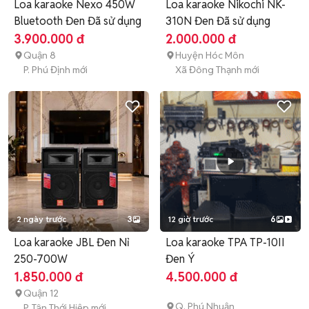
Loa karaoke Nexo 450W
Loa karaoke Nikochi NK-
Bluetooth Đen Đã sử dụng
310N Đen Đã sử dụng
3.900.000 đ
2.000.000 đ
Quận 8
Huyện Hóc Môn
P. Phú Định mới
Xã Đông Thạnh mới
2 ngày trước
3
12 giờ trước
6
Loa karaoke JBL Đen Nỉ
Loa karaoke TPA TP-10II
250-700W
Đen Ý
1.850.000 đ
4.500.000 đ
Quận 12
Q. Phú Nhuận
P. Tân Thới Hiệp mới