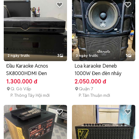
2 ngày trước
3
3 ngày trước
5
Đầu Karaoke Acnos
Loa karaoke Deneb
SK8000HDMI Đen
1000W Đen đèn nháy
1.300.000 đ
2.050.000 đ
Q. Gò Vấp
Quận 7
P. Thông Tây Hội mới
P. Tân Thuận mới