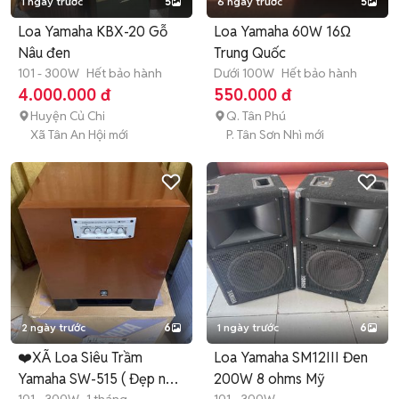
1 ngày trước
5
6 ngày trước
5
Loa Yamaha KBX-20 Gỗ
Loa Yamaha 60W 16Ω
Nâu đen
Trung Quốc
101 - 300W
Hết bảo hành
Dưới 100W
Hết bảo hành
4.000.000 đ
550.000 đ
Huyện Củ Chi
Q. Tân Phú
Xã Tân An Hội mới
P. Tân Sơn Nhì mới
2 ngày trước
6
1 ngày trước
6
❤️XÃ Loa Siêu Trầm
Loa Yamaha SM12III Đen
Yamaha SW-515 ( Đẹp như
200W 8 ohms Mỹ