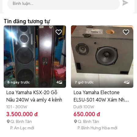
Tin đăng tương tự
8 ngày trước
4
7 giờ trước
4
Loa Yamaha KSX-20 Gỗ
Loa Yamaha Electone
Nâu 240W và amly 4 kênh
ELSU-S01 40W Xám Nhật
101 - 300W
Bản
Dưới 100W
3.500.000 đ
650.000 đ
Q. Bình Tân
Q. Bình Tân
P. An Lạc mới
P. Bình Hưng Hòa mới