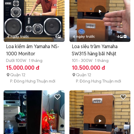
6 ngày trước
6
6 ngày trước
6
Loa kiểm âm Yamaha NS-
Loa siêu trầm Yamaha
1000 Monitor
SW315 hàng bãi Nhật
Dưới 100W
1 tháng
101 - 300W
1 tháng
15.000.000 đ
10.500.000 đ
Quận 12
Quận 12
P. Đông Hưng Thuận mới
P. Đông Hưng Thuận mới