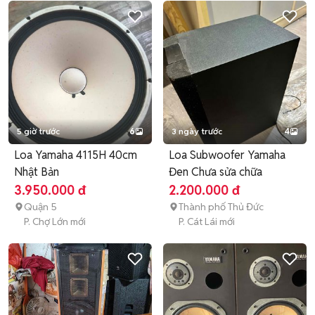
5 giờ trước
6
3 ngày trước
4
Loa Yamaha 4115H 40cm
Loa Subwoofer Yamaha
Nhật Bản
Đen Chưa sửa chữa
3.950.000 đ
2.200.000 đ
Quận 5
Thành phố Thủ Đức
P. Chợ Lớn mới
P. Cát Lái mới