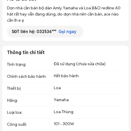
Dọn nhà cần bán bộ dàn Amly Yamaha và Loa B&O redline 60 
hát rất hay vẫn đang dùng, do dọn nhà nên cần bán, ace nào 
cần lh e ạ
SĐT liên hệ:
032536***
Gọi ngay
Thông tin chi tiết
Đã sử dụng (chưa sửa chữa)
Tình trạng
:
Hết bảo hành
Chính sách bảo hành
:
Loa
Thiết bị
:
Yamaha
Hãng
:
Loa Thùng
Loại loa
:
101 - 300W
Công suất
: