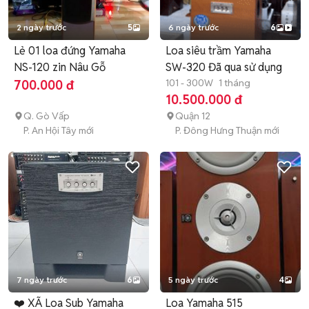
2 ngày trước
5
6 ngày trước
6
Lẻ 01 loa đứng Yamaha
Loa siêu trầm Yamaha
NS-120 zin Nâu Gỗ
SW-320 Đã qua sử dụng
101 - 300W
1 tháng
700.000 đ
10.500.000 đ
Q. Gò Vấp
Quận 12
P. An Hội Tây mới
P. Đông Hưng Thuận mới
7 ngày trước
6
5 ngày trước
4
❤️ XÃ Loa Sub Yamaha
Loa Yamaha 515