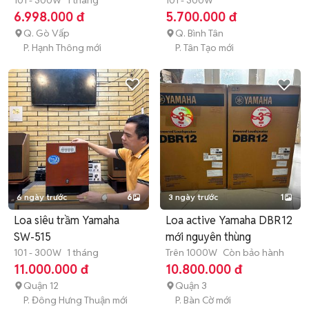
Mới)
101 - 300W
1 tháng
101 - 300W
6.998.000 đ
5.700.000 đ
Q. Gò Vấp
Q. Bình Tân
P. Hạnh Thông mới
P. Tân Tạo mới
6 ngày trước
6
3 ngày trước
1
Loa siêu trầm Yamaha
Loa active Yamaha DBR12
SW-515
mới nguyên thùng
101 - 300W
1 tháng
Trên 1000W
Còn bảo hành
11.000.000 đ
10.800.000 đ
Quận 12
Quận 3
P. Đông Hưng Thuận mới
P. Bàn Cờ mới