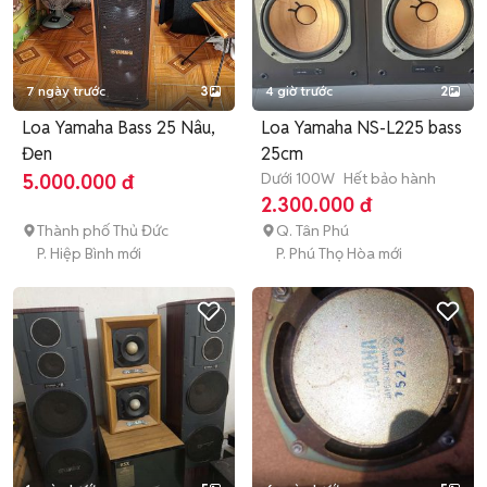
7 ngày trước
3
4 giờ trước
2
Loa Yamaha Bass 25 Nâu,
Loa Yamaha NS-L225 bass
Đen
25cm
Dưới 100W
Hết bảo hành
5.000.000 đ
2.300.000 đ
Thành phố Thủ Đức
Q. Tân Phú
P. Hiệp Bình mới
P. Phú Thọ Hòa mới