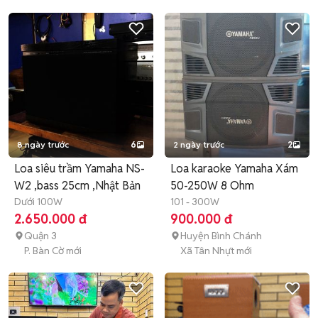
8 ngày trước
6
2 ngày trước
2
Loa siêu trầm Yamaha NS-
Loa karaoke Yamaha Xám
W2 ,bass 25cm ,Nhật Bản
50-250W 8 Ohm
Dưới 100W
101 - 300W
2.650.000 đ
900.000 đ
Quận 3
Huyện Bình Chánh
P. Bàn Cờ mới
Xã Tân Nhựt mới