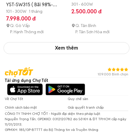
YST-SW315 ( Bãi 98%-
301 - 600W
2.500.000 đ
Indonesia)
101 - 300W
1 tháng
7.998.000 đ
Q. Gò Vấp
Q. Tân Bình
P. Hạnh Thông mới
P. Tân Sơn Hòa mới
Xem thêm
109.000 Bình chọn
Tải ứng dụng Chợ Tốt
Về Chợ Tốt
Quy chế sàn
Chính sách bảo mật
Giải quyết tranh chấp
CÔNG TY TNHH CHỢ TỐT - Người đại diện theo pháp luật:
Nguyễn Trọng Tấn; GPDKKD: 0312120782 do Sở KH & ĐT TP.HCM cấp ngày
11/01/2013;
GPMXH: 185/GP-BTTTT do Bộ Thông tin và Truyền thông