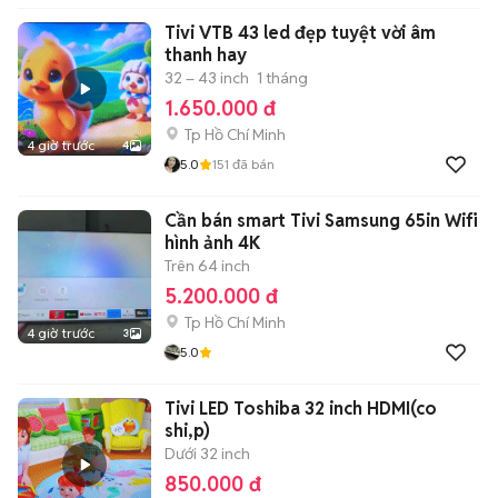
Tivi VTB 43 led đẹp tuyệt vời âm
thanh hay
32 – 43 inch
1 tháng
1.650.000 đ
Tp Hồ Chí Minh
4 giờ trước
4
5.0
151
đã bán
Cần bán smart Tivi Samsung 65in Wifi
hình ảnh 4K
Trên 64 inch
5.200.000 đ
Tp Hồ Chí Minh
4 giờ trước
3
5.0
Tivi LED Toshiba 32 inch HDMI(co
shi,p)
Dưới 32 inch
850.000 đ