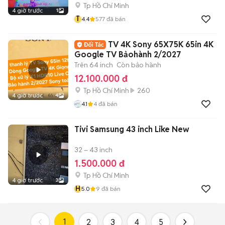
Tp Hồ Chí Minh
4 giờ trước
1
T
4.4
577
đã bán
TV 4K Sony 65X75K 65in 4K
Google TV Bảohành 2/2027
Trên 64 inch
Còn bảo hành
12.100.000 đ
Tp Hồ Chí Minh
260
4 giờ trước
4
4.1
4
đã bán
Tivi Samsung 43 inch Like New
32 – 43 inch
1.500.000 đ
Tp Hồ Chí Minh
4 giờ trước
3
H
5.0
9
đã bán
1
2
3
4
5