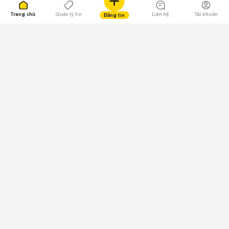
Trang chủ
Quản lý tin
Liên hệ
Tài khoản
Đăng tin
109.000 Bình chọn
Tải ứng dụng Chợ Tốt
Về Chợ Tốt
Quy chế sàn
Chính sách bảo mật
Giải quyết tranh chấp
CÔNG TY TNHH CHỢ TỐT - Người đại diện theo pháp luật:
Nguyễn Trọng Tấn; GPDKKD: 0312120782 do Sở KH & ĐT TP.HCM cấp ngày
11/01/2013;
GPMXH: 185/GP-BTTTT do Bộ Thông tin và Truyền thông
cấp ngày 09/07/2024 - Chịu trách nhiệm