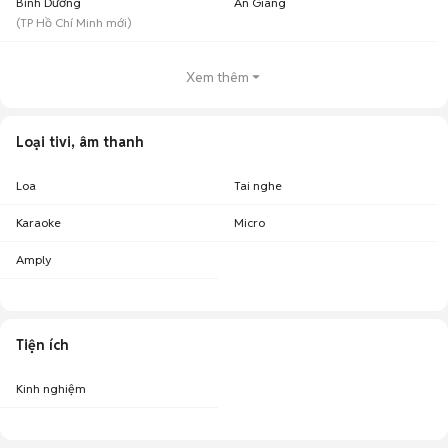
Bình Dương
An Giang
(
TP Hồ Chí Minh
mới)
Lưu ý:
Mức giá được tổng hợp từ các tin đăng trên Chợ Tốt, chỉ mang tính
chất tham khảo.
Chợ Tốt - Nơi mua bán tivi cũ giá tốt nhất!
Xem thêm
Loại tivi, âm thanh
Loa
Tai nghe
Karaoke
Micro
Amply
Tiện ích
Kinh nghiệm