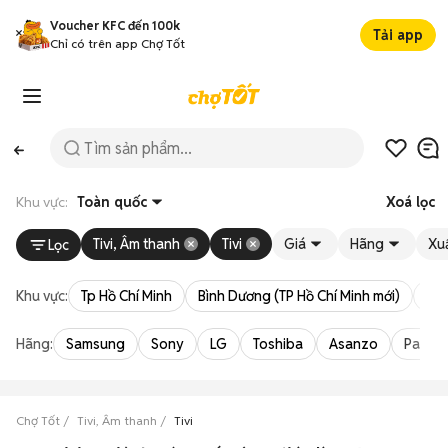
Voucher KFC đến 100k
Tải app
Chỉ có trên app Chợ Tốt
Khu vực:
Toàn quốc
Xoá lọc
Tivi, Âm thanh
Tivi
Giá
Hãng
Xuấ
Lọc
Khu vực:
Tp Hồ Chí Minh
Bình Dương (TP Hồ Chí Minh mới)
Bà 
Hãng:
Samsung
Sony
LG
Toshiba
Asanzo
Panaso
Chợ Tốt
Tivi, Âm thanh
Tivi