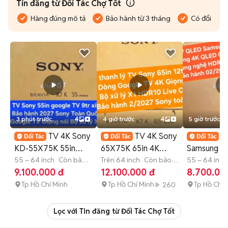
Tin đăng từ Đối Tác Chợ Tốt
Hàng đúng mô tả
Bảo hành từ 3 tháng
Có đổi trả
3 phút trước
4
4 giờ trước
4
5 giờ trước
TV 4K Sony
TV 4K Sony
T
KD-55X75K 55in
65X75K 65in 4K
Samsung 5
Google TV Bảo Hành
55 – 64 inch
Còn bảo
Google TV Bảohành
Trên 64 inch
Còn bảo
55in 4K Q
55 – 64 inch
hành
hành
hành
9.100.000 đ
12.100.000 đ
8.700.00
2027
2/2027
BảoHành 2
Tp Hồ Chí Minh
Tp Hồ Chí Minh
Tp Hồ Chí 
260
Lọc với Tin đăng từ Đối Tác Chợ Tốt