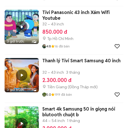
Tivi Panasonic 43 inch Xám Wifi
Youtube
32 – 43 inch
850.000 đ
Tp Hồ Chí Minh
3 giờ trước
3
4.8
16
đã bán
Thanh lý Tivi Smart Samsung 40 inch
32 – 43 inch
3 tháng
2.300.000 đ
Tiền Giang
(
Đồng Tháp
mới)
3 giờ trước
3
5.0
199
đã bán
Smart 4k Samsung 50 in giọng nói
blutooth chuột b
44 – 54 inch
1 tháng