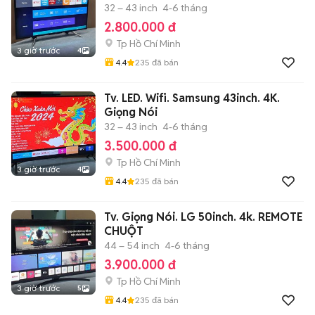
32 – 43 inch
4-6 tháng
2.800.000 đ
Tp Hồ Chí Minh
3 giờ trước
4
4.4
235
đã bán
Tv. LED. Wifi. Samsung 43inch. 4K.
Giọng Nói
32 – 43 inch
4-6 tháng
3.500.000 đ
Tp Hồ Chí Minh
3 giờ trước
4
4.4
235
đã bán
Tv. Giọng Nói. LG 50inch. 4k. REMOTE
CHUỘT
44 – 54 inch
4-6 tháng
3.900.000 đ
Tp Hồ Chí Minh
3 giờ trước
5
4.4
235
đã bán