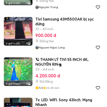
Đồng Nai
3 giờ trước
3
Nguyên Trung
Tivi Samsung 43M5500AK bị sọc
đứng
32 – 43 inch
900.000 đ
Đồng Nai
3 giờ trước
2
Nguyen Ngoc Long
🪐 THANH LÝ TIVI 55 INCH 4K,
NGUYÊN RIN🛸
55 – 64 inch
4.200.000 đ
Đà Nẵng
3 giờ trước
2
5.0
36
đã bán
Tv. LED. WIFI. Sony 43inch. Mạng
Nhanh