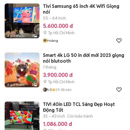
Tivi Samsung 65 inch 4K Wifi Giọng
nói
55 – 64 inch
5.600.000 đ
Tp Hồ Chí Minh
3 giờ trước
3
H
Hoàng
Smart 4k LG 50 in đời mới 2023 giọng
nói blutooth
1 tháng
3.900.000 đ
Tp Hồ Chí Minh
3 giờ trước
2
5.0
29
đã bán
TIVI 40in LED TCL Sáng Đẹp Hoạt
Động Tốt
32 – 43 inch
Còn bảo hành
1.086.000 đ