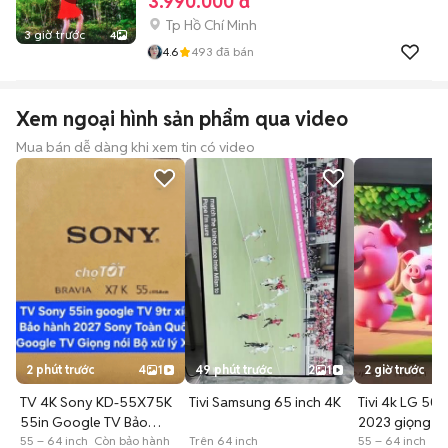
3.990.000 đ
Tp Hồ Chí Minh
3 giờ trước
4
4.6
493
đã bán
Xem ngoại hình sản phẩm qua video
Mua bán dễ dàng khi xem tin có video
2 phút trước
4
1
49 phút trước
2
1
2 giờ trước
TV 4K Sony KD-55X75K
Tivi Samsung 65 inch 4K
Tivi 4k LG 50 i
55in Google TV Bảo
2023 giọng nó
Hành 2027
55 – 64 inch Còn bảo hành
Trên 64 inch
55 – 64 inch 1 