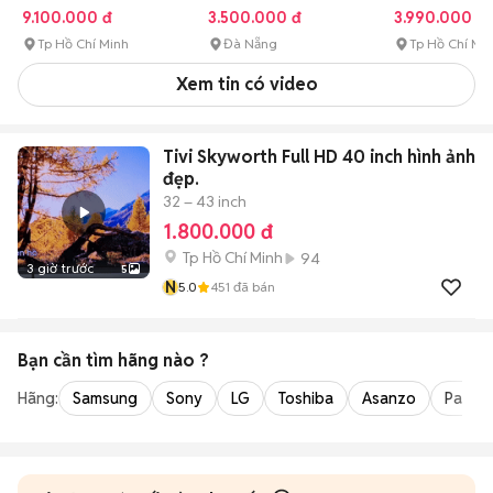
9.100.000 đ
3.500.000 đ
3.990.000 đ
Tp Hồ Chí Minh
Đà Nẵng
Tp Hồ Chí Mi
Xem tin có video
Tivi Skyworth Full HD 40 inch hình ảnh
đẹp.
32 – 43 inch
1.800.000 đ
Tp Hồ Chí Minh
94
3 giờ trước
5
N
5.0
451
đã bán
Bạn cần tìm
hãng
nào ?
Hãng:
Samsung
Sony
LG
Toshiba
Asanzo
Panaso