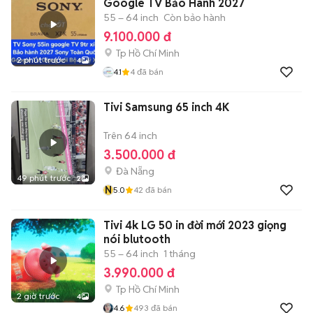
Google TV Bảo Hành 2027
55 – 64 inch
Còn bảo hành
9.100.000 đ
Tp Hồ Chí Minh
2 phút trước
4
4.1
4
đã bán
Tivi Samsung 65 inch 4K
Trên 64 inch
3.500.000 đ
Đà Nẵng
49 phút trước
2
N
5.0
42
đã bán
Tivi 4k LG 50 in đời mới 2023 giọng
nói blutooth
55 – 64 inch
1 tháng
3.990.000 đ
Tp Hồ Chí Minh
2 giờ trước
4
4.6
493
đã bán