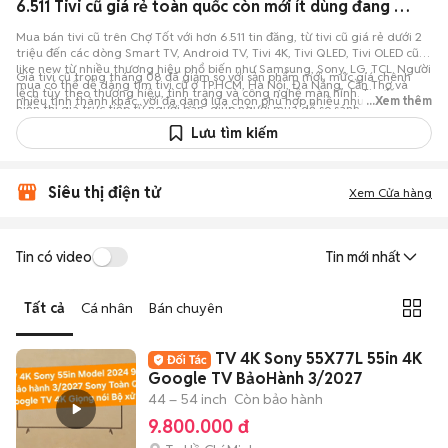
6.511 Tivi cũ giá rẻ toàn quốc còn mới ít dùng đang bán 08/2026
Mua bán tivi cũ trên Chợ Tốt với hơn 6.511 tin đăng, từ tivi cũ giá rẻ dưới 2
triệu đến các dòng Smart TV, Android TV, Tivi 4K, Tivi QLED, Tivi OLED cũ
like new từ nhiều thương hiệu phổ biến như Samsung, Sony, LG, TCL. Người
Giá tivi cũ trong tháng 08 đã giảm so với sản phẩm mới, mức giá chênh
mua có thể dễ dàng tìm tivi cũ ở TP.HCM, Hà Nội, Đà Nẵng, Cần Thơ và
lệch tùy theo thương hiệu, tình trạng và công nghệ màn hình. Tin đăng
nhiều tỉnh thành khác, với đa dạng lựa chọn phù hợp nhiều nhu cầu sử
...Xem thêm
hiển thị giá trực tiếp từ người bán, giúp người mua dễ so sánh và lựa chọn
dụng.
tivi cũ phù hợp. Cập nhật giá và thị trường mua bán tivi cũ trên Chợ Tốt.
Lưu tìm kiếm
Siêu thị điện tử
Xem Cửa hàng
Tin có video
Tin mới nhất
Tất cả
Cá nhân
Bán chuyên
TV 4K Sony 55X77L 55in 4K
Google TV BảoHành 3/2027
44 – 54 inch
Còn bảo hành
9.800.000 đ