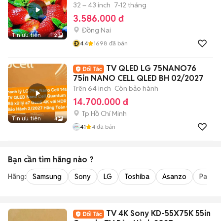
32 – 43 inch
7-12 tháng
3.586.000 đ
Đồng Nai
Tin ưu tiên
2
Đ
4.4
1698
đã bán
TV QLED LG 75NANO76
75in NANO CELL QLED BH 02/2027
Trên 64 inch
Còn bảo hành
14.700.000 đ
Tp Hồ Chí Minh
Tin ưu tiên
4
4.1
4
đã bán
Bạn cần tìm
hãng
nào ?
Hãng:
Samsung
Sony
LG
Toshiba
Asanzo
Panaso
TV 4K Sony KD-55X75K 55in