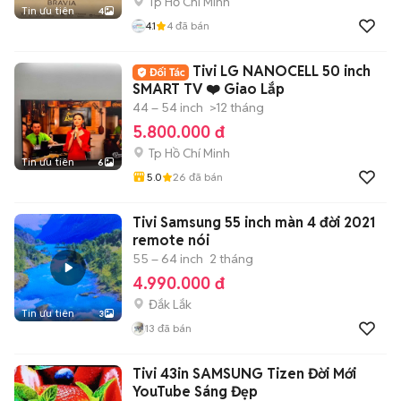
Tp Hồ Chí Minh
Tin ưu tiên
4
4.1
4
đã bán
Tivi LG NANOCELL 50 inch
SMART TV ❤️ Giao Lắp
44 – 54 inch
>12 tháng
5.800.000 đ
Tp Hồ Chí Minh
Tin ưu tiên
6
5.0
26
đã bán
Tivi Samsung 55 inch màn 4 đời 2021
remote nói
55 – 64 inch
2 tháng
4.990.000 đ
Đắk Lắk
Tin ưu tiên
3
13
đã bán
Tivi 43in SAMSUNG Tizen Đời Mới
YouTube Sáng Đẹp