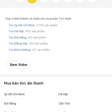
Top 5 tỉnh thành có nhiều tin mua bán Tivi nhất
Tivi Tp Hồ Chí Minh
: 3.792 sản phẩm
Tivi Hà Nội
: 992 sản phẩm
Tivi Đà Nẵng
: 413 sản phẩm
Tivi Đồng Nai
: 234 sản phẩm
Tivi Bình Dương
: 217 sản phẩm
Top 5 thương hiệu có nhiều tin mua bán Tivi nhất
Xem thêm
Thương hiệu
Số lượng tin đăng
Tivi Samsung
2.318
Mua bán tivi, âm thanh
Tivi Sony
1.396
Tivi LG
1.161
Tp Hồ Chí Minh
Hà Nội
Tivi Khác
460
Đà Nẵng
Cần Thơ
Tivi TCL
433