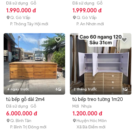
lý
Đã sử dụng
Gỗ
cũ
Đã sử dụng
Gỗ
1.990.000 đ
1.999.000 đ
Q. Gò Vấp
Q. Gò Vấp
P. Thông Tây Hội mới
P. An Nhơn mới
4 ngày trước
6
2 tháng trước
1
tủ bếp gỗ dài 2m4
tủ bếp treo tường 1m20
Đã sử dụng
Gỗ
Mới
Nhựa
6.000.000 đ
1.200.000 đ
Q. Bình Tân
Huyện Hóc Môn
P. Bình Trị Đông mới
Xã Bà Điểm mới