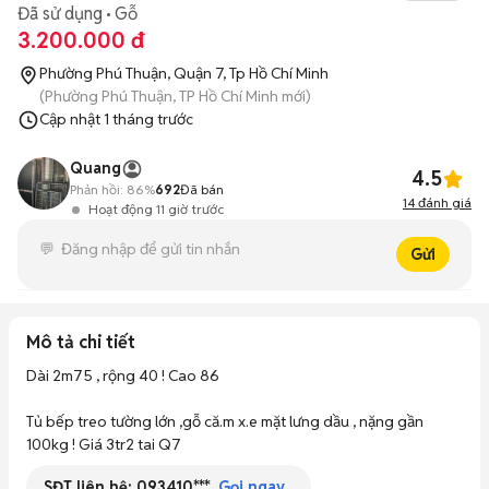
Đã sử dụng
Gỗ
3.200.000 đ
Phường Phú Thuận, Quận 7, Tp Hồ Chí Minh
(Phường Phú Thuận, TP Hồ Chí Minh mới)
Cập nhật
1 tháng trước
Quang
4.5
Phản hồi:
86%
692
Đã bán
14
đánh giá
Hoạt động 11 giờ trước
Gửi
Mô tả chi tiết
Dài 2m75 , rộng 40 ! Cao 86

Tủ bếp treo tường lớn ,gỗ că.m x.e mặt lưng dầu , nặng gần 
100kg ! Giá 3tr2 tai Q7
SĐT liên hệ:
093410***
Gọi ngay