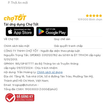
P. Thới An mới
109.000 Bình chọn
Tải ứng dụng Chợ Tốt
Về Chợ Tốt
Quy chế sàn
Chính sách bảo mật
Giải quyết tranh chấp
CÔNG TY TNHH CHỢ TỐT - Người đại diện theo pháp luật:
Nguyễn Trọng Tấn; GPDKKD: 0312120782 do Sở KH & ĐT TP.HCM cấp ngày
11/01/2013;
GPMXH: 185/GP-BTTTT do Bộ Thông tin và Truyền thông
cấp ngày 09/07/2024 - Chịu trách nhiệm
nội dung: Trần Hoàng Ly.
Chính sách sử dụng
Địa chỉ: Tầng 18, Toà nhà UOA, Số 6 đường Tân Trào, Phường Tân Mỹ,
Thành phố Hồ Chí Minh, Việt Nam;
Email: trogiup@chotot.vn -
Tổng đài CSKH: 19003003 (1.000đ/phút)