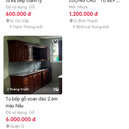
tủ kệ bếp thanh lý
LƯỢNG CAO**TỦ BẾP
Đã sử dụng
Gỗ
**TỦ BẾP *
Mới
Nhựa
600.000 đ
1.200.000 đ
Q. Gò Vấp
Q. Bình Thạnh
P. Hạnh Thông mới
P. Bình Lợi Trung mới
2 tháng trước
2
Tủ bếp gỗ xoan đào 2.6m
màu Nâu
Đã sử dụng
Gỗ
6.000.000 đ
Quận 12