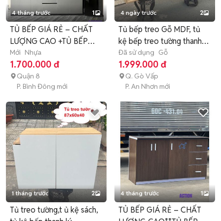
4 tháng trước
1
4 ngày trước
2
TỦ BẾP GIÁ RẺ – CHẤT
Tủ bếp treo Gỗ MDF, tủ
LƯỢNG CAO +TỦ BẾP
kệ bếp treo tường thanh
+TỦ BẾP +
Mới
Nhựa
lý
Đã sử dụng
Gỗ
1.700.000 đ
1.999.000 đ
Quận 8
Q. Gò Vấp
P. Bình Đông mới
P. An Nhơn mới
1 tháng trước
2
4 tháng trước
1
Tủ treo tường,t ủ kệ sách,
TỦ BẾP GIÁ RẺ – CHẤT