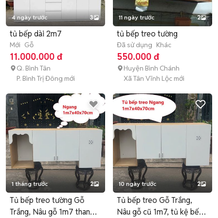
4 ngày trước
3
11 ngày trước
2
tủ bếp dài 2m7
tủ bếp treo tường
Mới
Gỗ
Đã sử dụng
Khác
11.000.000 đ
550.000 đ
Q. Bình Tân
Huyện Bình Chánh
P. Bình Trị Đông mới
Xã Tân Vĩnh Lộc mới
1 tháng trước
2
10 ngày trước
2
Tủ bếp treo tường Gỗ
Tủ bếp treo Gỗ Trắng,
Trắng, Nâu gỗ 1m7 thanh
Nâu gỗ cũ 1m7, tủ kệ bếp