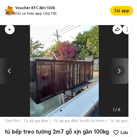
Voucher KFC đến 100k
Tải app
Chỉ có trên app Chợ Tốt
1
/
6
Chợ Tốt
Tủ, kệ gia đình
Tủ, kệ gia đình Tp Hồ Chí Minh
Tủ, kệ gia đình
tủ bếp treo tường 2m7 gỗ xịn gần 100kg
Lưu