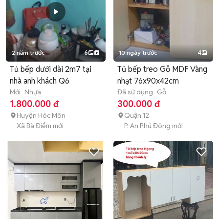
2 năm trước
6
10 ngày trước
4
Tủ bếp dưới dài 2m7 tại
Tủ bếp treo Gỗ MDF Vàng
nhà anh khách Q6
nhạt 76x90x42cm
Mới
Nhựa
Đã sử dụng
Gỗ
1.800.000 đ
300.000 đ
Huyện Hóc Môn
Quận 12
Xã Bà Điểm mới
P. An Phú Đông mới