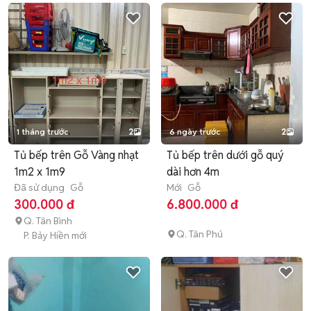
1 tháng trước
2
6 ngày trước
2
Tủ bếp trên Gỗ Vàng nhạt
Tủ bếp trên dưới gỗ quý
1m2 x 1m9
dài hơn 4m
Đã sử dụng
Gỗ
Mới
Gỗ
300.000 đ
6.800.000 đ
Q. Tân Bình
Q. Tân Phú
P. Bảy Hiền mới