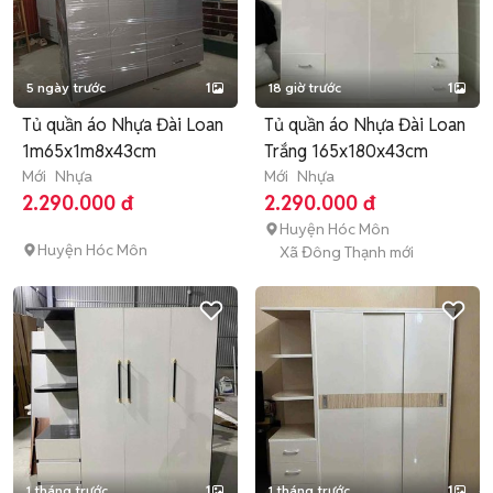
5 ngày trước
1
18 giờ trước
1
Tủ quần áo Nhựa Đài Loan
Tủ quần áo Nhựa Đài Loan
1m65x1m8x43cm
Trắng 165x180x43cm
Mới
Nhựa
Mới
Nhựa
2.290.000 đ
2.290.000 đ
Huyện Hóc Môn
Huyện Hóc Môn
Xã Đông Thạnh mới
1 tháng trước
1
1 tháng trước
1