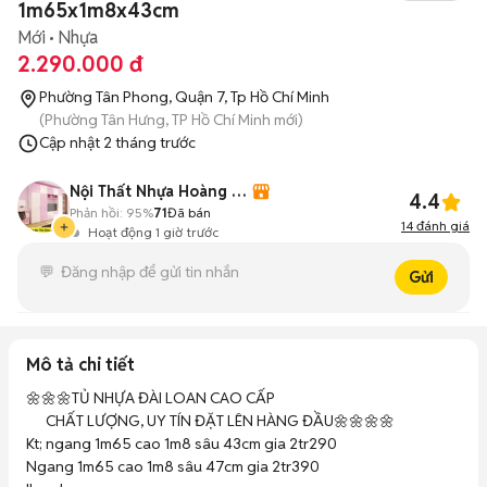
1m65x1m8x43cm
Mới
Nhựa
2.290.000 đ
Phường Tân Phong, Quận 7, Tp Hồ Chí Minh
(Phường Tân Hưng, TP Hồ Chí Minh mới)
Cập nhật
2 tháng trước
Nội Thất Nhựa Hoàng Quân
4.4
Phản hồi:
95%
71
Đã bán
14
đánh giá
Hoạt động 1 giờ trước
Gửi
Mô tả chi tiết
🌼🌼🌼TỦ NHỰA ĐÀI LOAN CAO CẤP

      CHẤT LƯỢNG, UY TÍN ĐẶT LÊN HÀNG ĐẦU🌼🌼🌼🌼

Kt; ngang 1m65 cao 1m8 sâu 43cm gia 2tr290

Ngang 1m65 cao 1m8 sâu 47cm gia 2tr390
