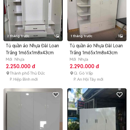
2 tháng trước
1
1 tháng trước
1
Tủ quần áo Nhựa Đài Loan
Tủ quần áo Nhựa Đài Loan
Trắng 1m65x1m8x43cm
Trắng 1m65x1m8x43cm
Mới
Nhựa
Mới
Nhựa
2.250.000 đ
2.290.000 đ
Thành phố Thủ Đức
Q. Gò Vấp
P. Hiệp Bình mới
P. An Hội Tây mới