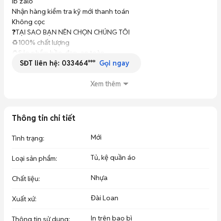
Ib zalo

Nhận hàng kiểm tra kỹ mới thanh toán

Không cọc

❓TẠI SAO BẠN NÊN CHỌN CHÚNG TÔI 

♻️100% chất lượng

♻️Sản phẩm bền, đẹp, an toàn

SĐT liên hệ:
033464***
♻️Đa dạng về mẫu mã, kích thước, màu sắc

Gọi ngay
♻️Đội ngũ thợ lành nghề, tận tâm
Xem thêm
Thông tin chi tiết
Mới
Tình trạng
:
Tủ, kệ quần áo
Loại sản phẩm
:
Nhựa
Chất liệu
:
Đài Loan
Xuất xứ
:
In trên bao bì
Thông tin sử dụng
: