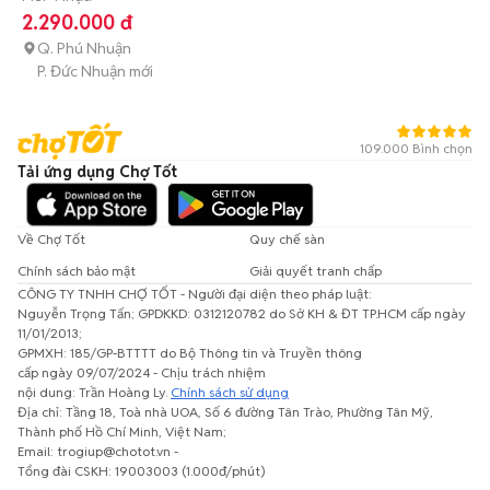
2.290.000 đ
Q. Phú Nhuận
P. Đức Nhuận mới
109.000 Bình chọn
Tải ứng dụng Chợ Tốt
Về Chợ Tốt
Quy chế sàn
Chính sách bảo mật
Giải quyết tranh chấp
CÔNG TY TNHH CHỢ TỐT - Người đại diện theo pháp luật:
Nguyễn Trọng Tấn; GPDKKD: 0312120782 do Sở KH & ĐT TP.HCM cấp ngày
11/01/2013;
GPMXH: 185/GP-BTTTT do Bộ Thông tin và Truyền thông
cấp ngày 09/07/2024 - Chịu trách nhiệm
nội dung: Trần Hoàng Ly.
Chính sách sử dụng
Địa chỉ: Tầng 18, Toà nhà UOA, Số 6 đường Tân Trào, Phường Tân Mỹ,
Thành phố Hồ Chí Minh, Việt Nam;
Email: trogiup@chotot.vn -
Tổng đài CSKH: 19003003 (1.000đ/phút)