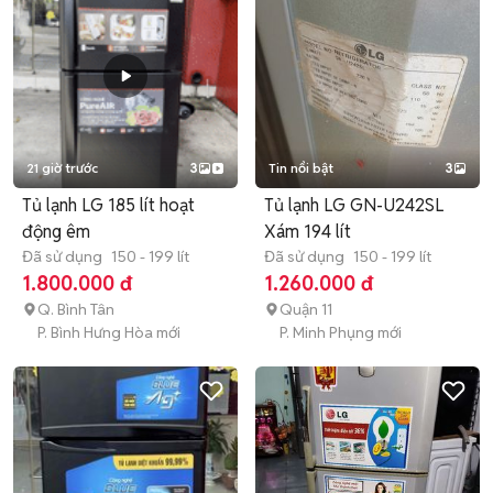
21 giờ trước
3
Tin nổi bật
3
Tủ lạnh LG 185 lít hoạt
Tủ lạnh LG GN-U242SL
động êm
Xám 194 lít
Đã sử dụng
150 - 199 lít
Đã sử dụng
150 - 199 lít
1.800.000 đ
1.260.000 đ
Q. Bình Tân
Quận 11
P. Bình Hưng Hòa mới
P. Minh Phụng mới