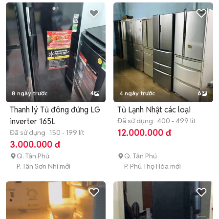
8 ngày trước
4
4 ngày trước
6
Thanh lý Tủ đông đứng LG
Tủ Lạnh Nhật các loại
inverter 165L
Đã sử dụng
400 - 499 lít
12.000.000 đ
Đã sử dụng
150 - 199 lít
3.000.000 đ
Q. Tân Phú
Q. Tân Phú
P. Tân Sơn Nhì mới
P. Phú Thọ Hòa mới