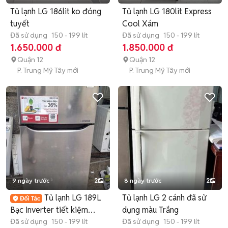
Tủ lạnh LG 186lit ko đóng
Tủ lạnh LG 180lit Express
tuyết
Cool Xám
Đã sử dụng
150 - 199 lít
Đã sử dụng
150 - 199 lít
1.650.000 đ
1.850.000 đ
Quận 12
Quận 12
P. Trung Mỹ Tây mới
P. Trung Mỹ Tây mới
9 ngày trước
2
8 ngày trước
2
Tủ lạnh LG 189L
Tủ lạnh LG 2 cánh đã sử
Bạc inverter tiết kiệm
dụng màu Trắng
điện
Đã sử dụng
150 - 199 lít
Đã sử dụng
150 - 199 lít