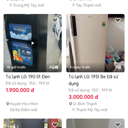
P. Trung Mỹ Tây mới
P. Tây Thạnh mới
18 giờ trước
6
3 ngày trước
3
Tủ lạnh LG 190 lít Đen
Tủ lạnh LG 195l Be Đã sử
Đã sử dụng
150 - 199 lít
dụng
1.900.000 đ
Đã sử dụng
150 - 199 lít
3.000.000 đ
Huyện Hóc Môn
Q. Bình Thạnh
Xã Bà Điểm mới
P. Thạnh Mỹ Tây mới