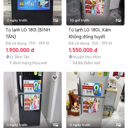
2 ngày trước
2
20 giờ trước
3
Tủ lạnh LG 180l (BÌNH
Tủ lạnh LG 180L Xám
TÂN)
Không đóng tuyết
Đã sử dụng
150 - 199 lít
Đã sử dụng
150 - 199 lít
1.900.000 đ
1.550.000 đ
Q. Bình Tân
Huyện Hóc Môn
P. Bình Hưng Hòa mới
Xã Bà Điểm mới
2 ngày trước
2
4 ngày trước
2