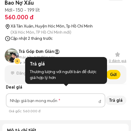
Bao Nợ Xấu
Mới
150 - 199 lít
560.000 đ
Xã Tân Xuân, Huyện Hóc Môn, Tp Hồ Chí Minh
(Xã Hóc Môn, TP Hồ Chí Minh mới)
Cập nhật
2 tháng trước
Trả Góp Đơn Giản
Phản hồi:
87%
0
Đã bán
0
đánh giá
Hoạt động 1 ngày trước
Trả giá
Thương lượng với người bán để được 
Gửi
giá hợp lý hơn
Deal giá
Trả giá
Nhập giá bạn mong muốn
đ
Giá gốc:
560.000 đ
Mô tả chi tiết