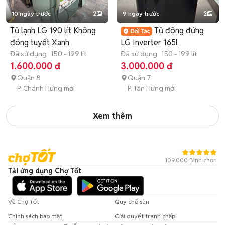
10 ngày trước
2
9 ngày trước
2
Tủ lạnh LG 190 lít Không
Tủ đông đứng
đóng tuyết Xanh
LG Inverter 165l
Đã sử dụng
150 - 199 lít
Đã sử dụng
150 - 199 lít
1.600.000 đ
3.000.000 đ
Quận 8
Quận 7
P. Chánh Hưng mới
P. Tân Hưng mới
Xem thêm
109.000 Bình chọn
Tải ứng dụng Chợ Tốt
Về Chợ Tốt
Quy chế sàn
Chính sách bảo mật
Giải quyết tranh chấp