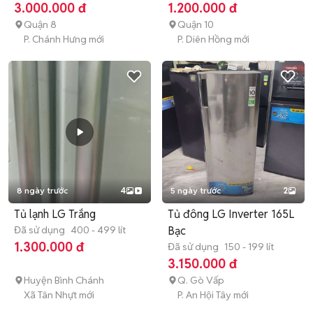
3.000.000 đ
1.200.000 đ
Quận 8
Quận 10
P. Chánh Hưng mới
P. Diên Hồng mới
8 ngày trước
4
5 ngày trước
2
Tủ lạnh LG Trắng
Tủ đông LG Inverter 165L
Đã sử dụng
400 - 499 lít
Bạc
1.300.000 đ
Đã sử dụng
150 - 199 lít
3.150.000 đ
Huyện Bình Chánh
Q. Gò Vấp
Xã Tân Nhựt mới
P. An Hội Tây mới