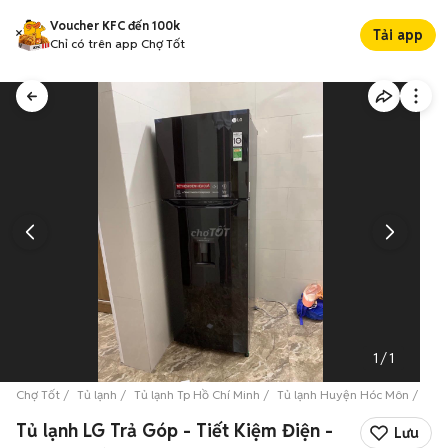
Voucher KFC đến 100k
Tải app
Chỉ có trên app Chợ Tốt
1
/
1
Chợ Tốt
Tủ lạnh
Tủ lạnh Tp Hồ Chí Minh
Tủ lạnh Huyện Hóc Môn
Tủ 
Tủ lạnh LG Trả Góp - Tiết Kiệm Điện -
Lưu