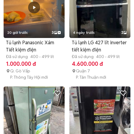
20 giờ trước
3
4 ngày trước
2
Tủ lạnh Panasonic Xám
Tủ lạnh LG 427 lít inverter
Tiết kiệm điện
tiết kiệm điện
Đã sử dụng
400 - 499 lít
Đã sử dụng
400 - 499 lít
1.000.000 đ
4.600.000 đ
Q. Gò Vấp
Quận 7
P. Thông Tây Hội mới
P. Tân Thuận mới