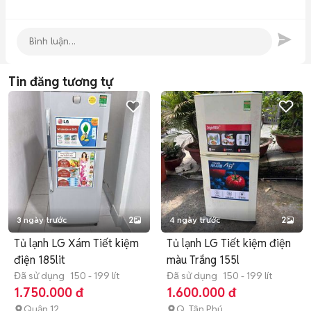
Tin đăng tương tự
3 ngày trước
2
4 ngày trước
2
Tủ lạnh LG Xám Tiết kiệm
Tủ lạnh LG Tiết kiệm điện
điện 185lit
màu Trắng 155l
Đã sử dụng
150 - 199 lít
Đã sử dụng
150 - 199 lít
1.750.000 đ
1.600.000 đ
Quận 12
Q. Tân Phú