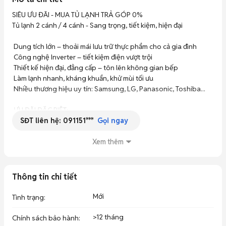
SIÊU ƯU ĐÃI - MUA TỦ LẠNH TRẢ GÓP 0% 

Tủ lạnh 2 cánh / 4 cánh - Sang trọng, tiết kiệm, hiện đại

 Dung tích lớn – thoải mái lưu trữ thực phẩm cho cả gia đình

 Công nghệ Inverter – tiết kiệm điện vượt trội

 Thiết kế hiện đại, đẳng cấp – tôn lên không gian bếp

 Làm lạnh nhanh, kháng khuẩn, khử mùi tối ưu

 Nhiều thương hiệu uy tín: Samsung, LG, Panasonic, Toshiba...

 ƯU ĐÃI ĐẶC BIỆT:

SĐT liên hệ:
091151***
 Trả góp 0% lãi suất – chỉ cần CMND + CCCD, duyệt hồ sơ nhanh 
Gọi ngay
chóng

 Miễn phí giao hàng trong nội thành

Xem thêm
 Bảo hành chính hãng lên đến 12-24 tháng
Thông tin chi tiết
Mới
Tình trạng
:
>12 tháng
Chính sách bảo hành
: