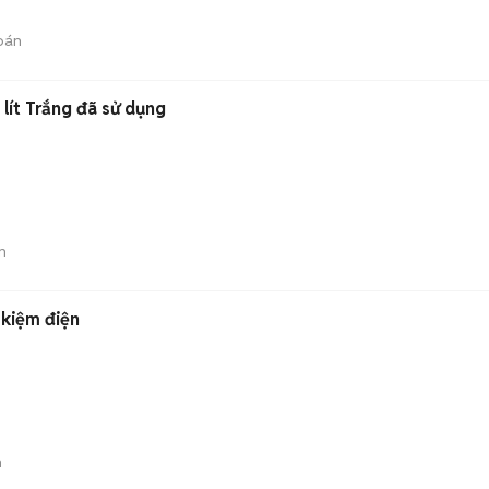
bán
lít Trắng đã sử dụng
n
 kiệm điện
n