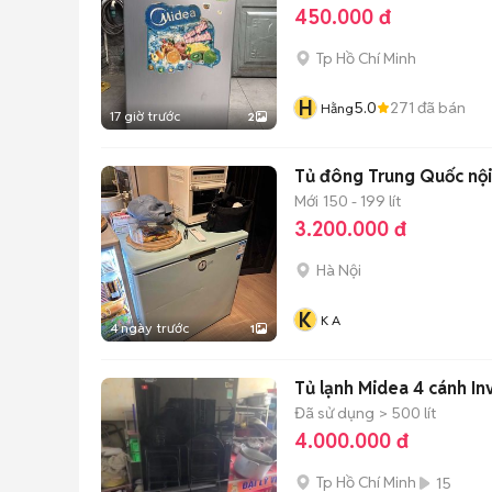
450.000 đ
Tp Hồ Chí Minh
H
5.0
271
đã bán
Hằng
17 giờ trước
2
Tủ đông Trung Quốc nội
Mới
150 - 199 lít
3.200.000 đ
Hà Nội
K
K A
4 ngày trước
1
Tủ lạnh Midea 4 cánh In
Đã sử dụng
> 500 lít
4.000.000 đ
Tp Hồ Chí Minh
15