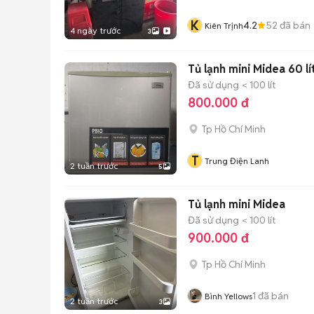
K
4.2
52
đã bán
Kiên Trịnh
4 ngày trước
3
Tủ lạnh mini Midea 60 lí
Đã sử dụng
< 100 lít
800.000 đ
Tp Hồ Chí Minh
T
Trung Điện Lanh
2 tuần trước
5
Tủ lạnh mini Midea
Đã sử dụng
< 100 lít
900.000 đ
Tp Hồ Chí Minh
1
đã bán
Bình Yellows
2 tuần trước
3