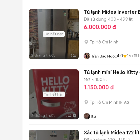
Tủ lạnh Midea Inverter 
Đã sử dụng
400 - 499 lít
6.000.000 đ
Tin hết hạn
Tp Hồ Chí Minh
2 tháng trước
4.0
16
đã 
3
Trần Bảo Ngọc
Tủ lạnh mini Hello Kitt
Mới
< 100 lít
1.150.000 đ
Tin hết hạn
Tp Hồ Chí Minh
63
2 tháng trước
5
Bơ
Xác tủ lạnh Midea 122 lít
Đã sử dụng
100 - 149 lít