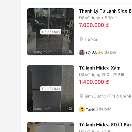
Thanh Lý Tủ Lạnh Side B
Đã sử dụng
> 500 lít
7.000.000 đ
Tin hết hạn
Hà Nội
2 tháng trước
3.0
8
đã bán
5
LỢI
Tủ lạnh Midea Xám
Đã sử dụng
200 - 299 lít
1.400.000 đ
Tin hết hạn
Bình Dương
(
TP Hồ Chí Mi
t
2 tháng trước
3
đã bán
1
Tuyết
Tủ lạnh Midea 80 lít Bạc
Đã sử dụng
< 100 lít