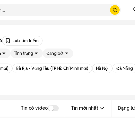
6
Lưu tìm kiếm
h
Tình trạng
Đăng bởi
 mới)
Bà Rịa - Vũng Tàu (TP Hồ Chí Minh mới)
Hà Nội
Đà Nẵng
Tin có video
Tin mới nhất
Dạng lư