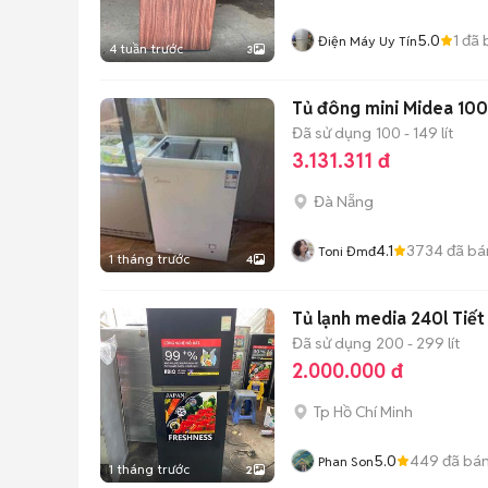
5.0
1
đã 
Điện Máy Uy Tín
4 tuần trước
3
Tủ đông mini Midea 100 
Đã sử dụng
100 - 149 lít
3.131.311 đ
Đà Nẵng
4.1
3734
đã bá
Toni Đmđ
1 tháng trước
4
Tủ lạnh media 240l Tiết
Đã sử dụng
200 - 299 lít
2.000.000 đ
Tp Hồ Chí Minh
5.0
449
đã bá
Phan Son
1 tháng trước
2