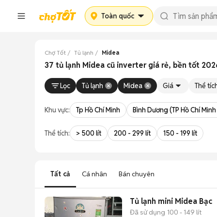
Toàn quốc
Chợ Tốt
Tủ lạnh
Midea
37 tủ lạnh Midea cũ inverter giá rẻ, bền tốt 202
Lọc
Tủ lạnh
Midea
Giá
Thể tíc
Khu vực:
Tp Hồ Chí Minh
Bình Dương (TP Hồ Chí Minh
Thể tích:
> 500 lít
200 - 299 lít
150 - 199 lít
Tất cả
Cá nhân
Bán chuyên
Tủ lạnh mini Midea Bạc
Đã sử dụng
100 - 149 lít