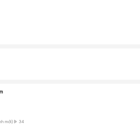
ám
nh
mới)
34