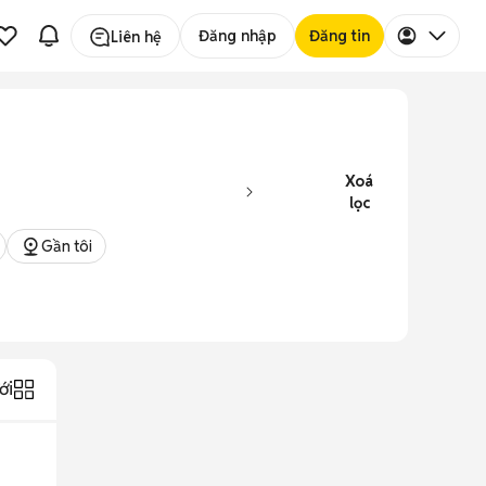
Đăng nhập
Đăng tin
Liên hệ
Xoá
lọc
Gần tôi
ới