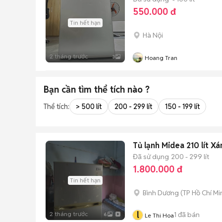
550.000 đ
Tin hết hạn
Hà Nội
2 tháng trước
3
Hoang Tran
Bạn cần tìm
thể tích
nào ?
Thể tích:
> 500 lít
200 - 299 lít
150 - 199 lít
Tủ lạnh Midea 210 lít X
Đã sử dụng
200 - 299 lít
1.800.000 đ
Tin hết hạn
Bình Dương
(
TP Hồ Chí Mi
l
2 tháng trước
1
đã bán
6
Le Thi Hoa