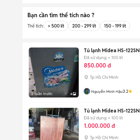
Bạn cần tìm
thể tích
nào ?
Thể tích:
> 500 lít
200 - 299 lít
150 - 199 lít
Tủ lạnh Midea HS-122S
Đã sử dụng
< 100 lít
850.000 đ
Tp Hồ Chí Minh
3.2
Nguyễn Minh Hậu
2 tuần trước
6
Tủ lạnh Midea HS-122SN
Đã sử dụng
< 100 lít
1.000.000 đ
Tp Hồ Chí Minh