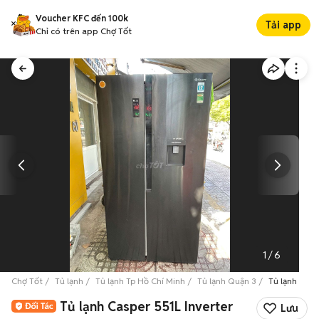
Voucher KFC đến 100k
Tải app
Chỉ có trên app Chợ Tốt
1
/
6
Chợ Tốt
Tủ lạnh
Tủ lạnh Tp Hồ Chí Minh
Tủ lạnh Quận 3
Tủ lạnh Casp
Tủ lạnh Casper 551L Inverter
Lưu