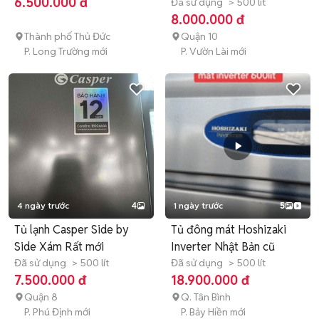
6.500.000 đ
520VT ,Freeship
Đã sử dụng
> 500 lít
8.000.000 đ
Thành phố Thủ Đức
Quận 10
P. Long Trường mới
P. Vườn Lài mới
4 ngày trước
4
1 ngày trước
5
Tủ lạnh Casper Side by
Tủ đông mát Hoshizaki
Side Xám Rất mới
Inverter Nhật Bản cũ
Đã sử dụng
> 500 lít
Đã sử dụng
> 500 lít
7.500.000 đ
18.900.000 đ
Quận 8
Q. Tân Bình
P. Phú Định mới
P. Bảy Hiền mới