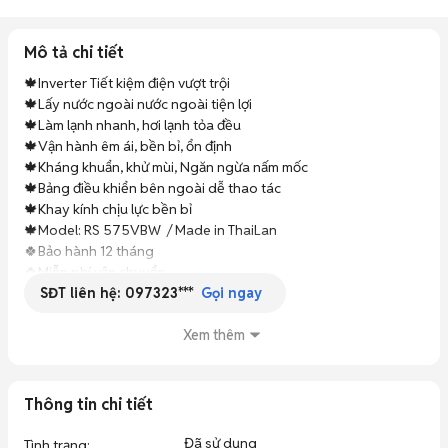
Mô tả chi tiết
🍁Inverter Tiết kiệm điện vượt trội

🍁Lấy nước ngoài nước ngoài tiện lợi

🍁Làm lạnh nhanh, hơi lạnh tỏa đều

🍁Vận hành êm ái, bền bỉ, ổn định

🍁Kháng khuẩn, khử mùi, Ngăn ngừa nấm mốc

🍁Bảng điều khiển bên ngoài dễ thao tác

🍁Khay kính chịu lực bền bỉ

🍁Model: RS 575VBW  / Made in ThaiLan

🍀Bảo hành 12 tháng

🍀Miễn phí vận chuyển
SĐT liên hệ:
097323***
Gọi ngay
Xem thêm
Thông tin chi tiết
Đã sử dụng
Tình trạng
: