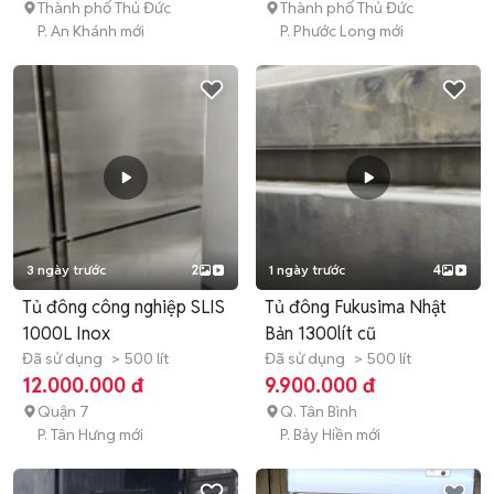
Thành phố Thủ Đức
Thành phố Thủ Đức
P. An Khánh mới
P. Phước Long mới
3 ngày trước
2
1 ngày trước
4
Tủ đông công nghiệp SLIS
Tủ đông Fukusima Nhật
1000L Inox
Bản 1300lít cũ
Đã sử dụng
> 500 lít
Đã sử dụng
> 500 lít
12.000.000 đ
9.900.000 đ
Quận 7
Q. Tân Bình
P. Tân Hưng mới
P. Bảy Hiền mới