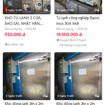
3 ngày trước
1
8 ngày trước
2
KHO TỦ LẠNH 2 CỬA,
Tủ lạnh công nghiệp Baoxi
BAO SÀI, NHẬT HÀN,
Inox 304 1m8
TOÀN QUỐC
Đã sử dụng
> 500 lít
Đã sử dụng
> 500 lít
950.000 đ
19.000.000 đ
Huyện Bình Chánh
Q. Bình Tân
Xã Hưng Long mới
2 ngày trước
6
3 ngày trước
5
Kho đông lạnh 3m x 2m
Kho đông lạnh 3m x 2m