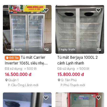
1 ngày trước
5
2 ngày trước
2
Tủ mát Carrier
Tủ mát Berjaya 1000L 2
Inverter 1065L siêu nhẹ
cánh Lạnh nhanh
điện
Đã sử dụng
> 500 lít
Đã sử dụng
> 500 lít
16.500.000 đ
15.800.000 đ
Quận 1
Q. Tân Phú
P. Cầu Ông Lãnh mới
P. Phú Thạnh mới