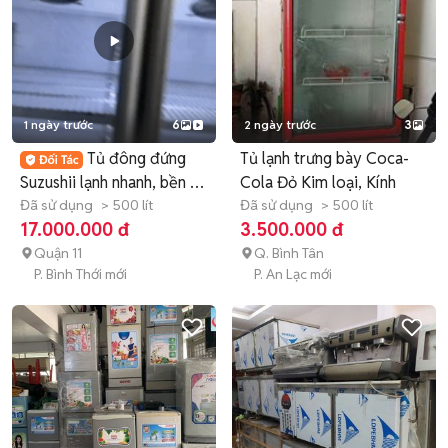
1 ngày trước
6
2 ngày trước
3
Tủ đông đứng
Tủ lạnh trưng bày Coca-
Suzushii lạnh nhanh, bền bỉ
Cola Đỏ Kim loại, Kính
-FreeShip
Đã sử dụng
> 500 lít
Đã sử dụng
> 500 lít
17.000.000 đ
3.500.000 đ
Quận 11
Q. Bình Tân
P. Bình Thới mới
P. An Lạc mới