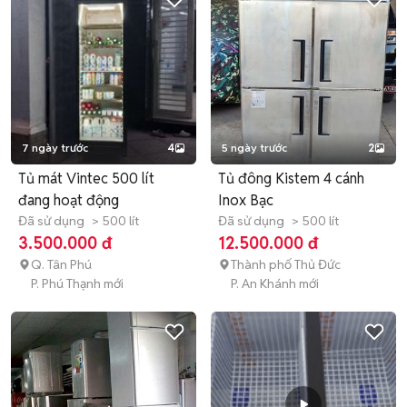
7 ngày trước
4
5 ngày trước
2
Tủ mát Vintec 500 lít
Tủ đông Kistem 4 cánh
đang hoạt động
Inox Bạc
Đã sử dụng
> 500 lít
Đã sử dụng
> 500 lít
3.500.000 đ
12.500.000 đ
Q. Tân Phú
Thành phố Thủ Đức
P. Phú Thạnh mới
P. An Khánh mới