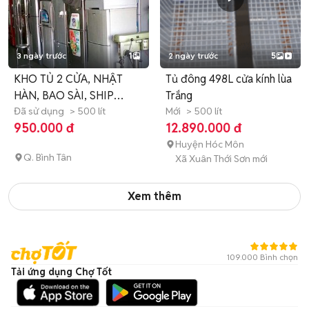
3 ngày trước
1
2 ngày trước
5
KHO TỦ 2 CỬA, NHẬT
Tủ đông 498L cửa kính lùa
HÀN, BAO SÀI, SHIP
Trắng
TOÀN QUỐC
Đã sử dụng
> 500 lít
Mới
> 500 lít
950.000 đ
12.890.000 đ
Huyện Hóc Môn
Q. Bình Tân
Xã Xuân Thới Sơn mới
Xem thêm
109.000 Bình chọn
Tải ứng dụng Chợ Tốt