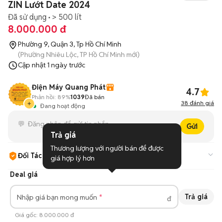
ZIN Lướt Date 2024
Đã sử dụng
> 500 lít
8.000.000 đ
Phường 9, Quận 3, Tp Hồ Chí Minh
(Phường Nhiêu Lộc, TP Hồ Chí Minh mới)
Cập nhật
1 ngày trước
Điện Máy Quang Phát
4.7
Phản hồi:
89%
1039
Đã bán
38
đánh giá
Đang hoạt động
Gửi
Trả giá
Thương lượng với người bán để được 
Đối Tác Chợ Tốt
giá hợp lý hơn
Cam kết hàng đúng mô tả và có địa điểm bán hàng uy tín.
Tìm
Deal giá
hiểu thêm
Trả giá
Nhập giá bạn mong muốn
đ
Giá gốc:
8.000.000 đ