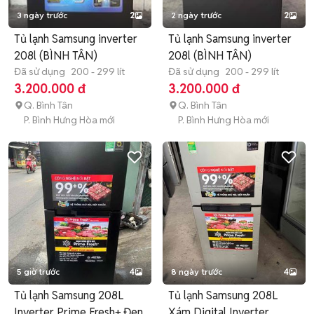
3 ngày trước
2
2 ngày trước
2
Tủ lạnh Samsung inverter
Tủ lạnh Samsung inverter
208l (BÌNH TÂN)
208l (BÌNH TÂN)
Đã sử dụng
200 - 299 lít
Đã sử dụng
200 - 299 lít
3.200.000 đ
3.200.000 đ
Q. Bình Tân
Q. Bình Tân
P. Bình Hưng Hòa mới
P. Bình Hưng Hòa mới
5 giờ trước
4
8 ngày trước
4
Tủ lạnh Samsung 208L
Tủ lạnh Samsung 208L
Inverter Prime Fresh+ Đen
Xám Digital Inverter