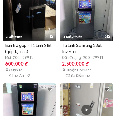
6 giờ trước
1
4 ngày trước
2
Bán trả góp - Tủ lạnh 218l
Tủ lạnh Samsung 236L
(góp tại nhà)
Inverter
Mới
200 - 299 lít
Đã sử dụng
200 - 299 lít
600.000 đ
2.500.000 đ
Quận 12
Huyện Hóc Môn
P. Thới An mới
Xã Bà Điểm mới