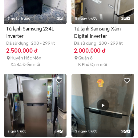
7 ngày trước
2
5 ngày trước
2
Tủ lạnh Samsung 234L
Tủ lạnh Samsung Xám
Inverter
Digital Inverter
Đã sử dụng
200 - 299 lít
Đã sử dụng
200 - 299 lít
2.500.000 đ
2.000.000 đ
Huyện Hóc Môn
Quận 8
Xã Bà Điểm mới
P. Phú Định mới
2 giờ trước
4
2 ngày trước
2