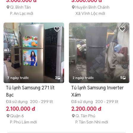
3.000.000 đ
3.000.000 đ
Q. Bình Tân
Huyện Bình Chánh
P. An Lạc mới
Xã Vĩnh Lộc mới
7 ngày trước
2
2 ngày trước
5
Tủ lạnh Samsung 271 lít
Tủ lạnh Samsung Inverter
Bạc
Xám
Đã sử dụng
200 - 299 lít
Đã sử dụng
200 - 299 lít
2.100.000 đ
2.200.000 đ
Quận 6
Q. Tân Phú
P. Phú Lâm mới
P. Tân Sơn Nhì mới