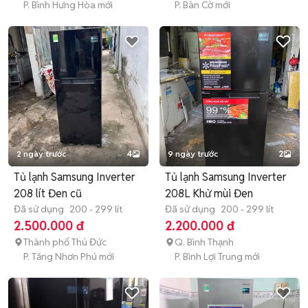
P. Bình Hưng Hòa mới
P. Bàn Cờ mới
2 ngày trước
4
9 ngày trước
2
Tủ lạnh Samsung Inverter
Tủ lạnh Samsung Inverter
208 lít Đen cũ
208L Khử mùi Đen
Đã sử dụng
200 - 299 lít
Đã sử dụng
200 - 299 lít
2.500.000 đ
2.200.000 đ
Thành phố Thủ Đức
Q. Bình Thạnh
P. Tăng Nhơn Phú mới
P. Bình Lợi Trung mới