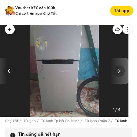
Voucher KFC đến 100k
Tải app
Chỉ có trên app Chợ Tốt
1
/
4
Chợ Tốt
Tủ lạnh
Tủ lạnh Tp Hồ Chí Minh
Tủ lạnh Quận 7
Tủ lạnh Sa
Tin đăng đã hết hạn