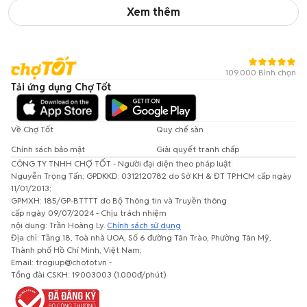
Xem thêm
109.000 Bình chọn
Tải ứng dụng Chợ Tốt
Về Chợ Tốt
Quy chế sàn
Chính sách bảo mật
Giải quyết tranh chấp
CÔNG TY TNHH CHỢ TỐT - Người đại diện theo pháp luật:
Nguyễn Trọng Tấn; GPDKKD: 0312120782 do Sở KH & ĐT TP.HCM cấp ngày
11/01/2013;
GPMXH: 185/GP-BTTTT do Bộ Thông tin và Truyền thông
cấp ngày 09/07/2024 - Chịu trách nhiệm
nội dung: Trần Hoàng Ly.
Chính sách sử dụng
Địa chỉ: Tầng 18, Toà nhà UOA, Số 6 đường Tân Trào, Phường Tân Mỹ,
Thành phố Hồ Chí Minh, Việt Nam;
Email: trogiup@chotot.vn -
Tổng đài CSKH: 19003003 (1.000đ/phút)