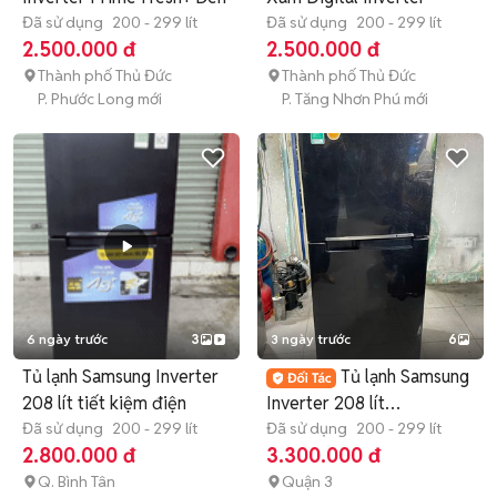
Đã sử dụng
200 - 299 lít
Đã sử dụng
200 - 299 lít
2.500.000 đ
2.500.000 đ
Thành phố Thủ Đức
Thành phố Thủ Đức
P. Phước Long mới
P. Tăng Nhơn Phú mới
6 ngày trước
3
3 ngày trước
6
Tủ lạnh Samsung Inverter
Tủ lạnh Samsung
208 lít tiết kiệm điện
Inverter 208 lít
Đã sử dụng
200 - 299 lít
RT20HAR8DBU
Đã sử dụng
200 - 299 lít
2.800.000 đ
3.300.000 đ
Q. Bình Tân
Quận 3