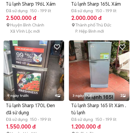
Tủ lạnh Sharp 196L Xám
Tủ lạnh Sharp 165L Xám
Đã sử dụng
150 - 199 lít
Đã sử dụng
150 - 199 lít
2.500.000 đ
2.000.000 đ
Huyện Bình Chánh
Thành phố Thủ Đức
Xã Vĩnh Lộc mới
P. Hiệp Bình mới
9 ngày trước
4
3 ngày trước
2
Tủ lạnh Sharp 170L Đen
Tủ lạnh Sharp 165 lít Xám .
đã sử dụng
tủ lạnh
Đã sử dụng
150 - 199 lít
Đã sử dụng
150 - 199 lít
1.550.000 đ
1.200.000 đ