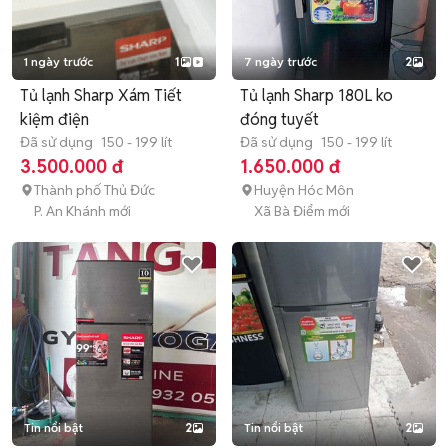
1 ngày trước
1
7 ngày trước
2
Tủ lạnh Sharp Xám Tiết
Tủ lạnh Sharp 180L ko
kiệm điện
đóng tuyết
Đã sử dụng
150 - 199 lít
Đã sử dụng
150 - 199 lít
3.500.000 đ
1.650.000 đ
Thành phố Thủ Đức
Huyện Hóc Môn
P. An Khánh mới
Xã Bà Điểm mới
Tin nổi bật
2
Tin nổi bật
2