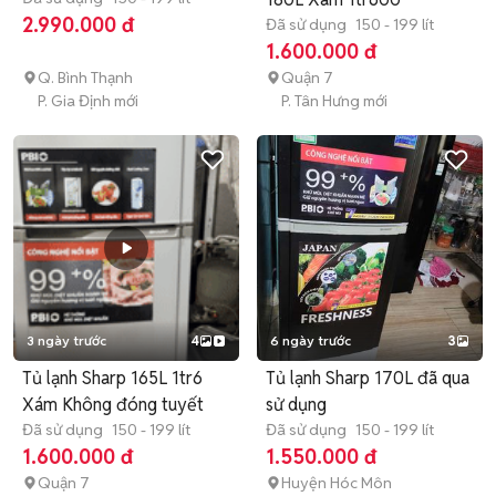
2.990.000 đ
Đã sử dụng
150 - 199 lít
1.600.000 đ
Q. Bình Thạnh
Quận 7
P. Gia Định mới
P. Tân Hưng mới
3 ngày trước
4
6 ngày trước
3
Tủ lạnh Sharp 165L 1tr6
Tủ lạnh Sharp 170L đã qua
Xám Không đóng tuyết
sử dụng
Đã sử dụng
150 - 199 lít
Đã sử dụng
150 - 199 lít
1.600.000 đ
1.550.000 đ
Quận 7
Huyện Hóc Môn