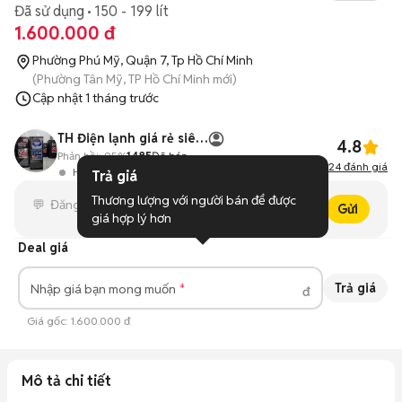
Đã sử dụng
150 - 199 lít
1.600.000 đ
Phường Phú Mỹ, Quận 7, Tp Hồ Chí Minh
(Phường Tân Mỹ, TP Hồ Chí Minh mới)
Cập nhật
1 tháng trước
TH Điện lạnh giá rẻ siêu rẻ HCM
4.8
Phản hồi:
95%
1485
Đã bán
24
đánh giá
Hoạt động 9 giờ trước
Trả giá
Thương lượng với người bán để được 
Gửi
giá hợp lý hơn
Deal giá
Trả giá
Nhập giá bạn mong muốn
đ
Giá gốc:
1.600.000 đ
Mô tả chi tiết