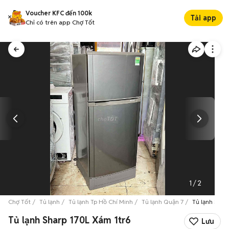
Voucher KFC đến 100k
Tải app
Chỉ có trên app Chợ Tốt
1
/
2
Chợ Tốt
Tủ lạnh
Tủ lạnh Tp Hồ Chí Minh
Tủ lạnh Quận 7
Tủ lạnh Shar
Tủ lạnh Sharp 170L Xám 1tr6
Lưu