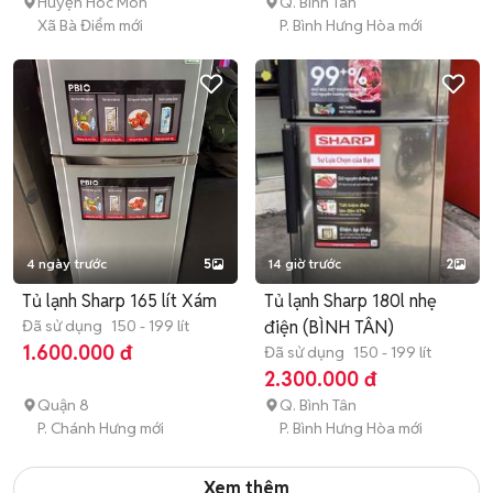
Huyện Hóc Môn
Q. Bình Tân
Xã Bà Điểm mới
P. Bình Hưng Hòa mới
4 ngày trước
5
14 giờ trước
2
Tủ lạnh Sharp 165 lít Xám
Tủ lạnh Sharp 180l nhẹ
Đã sử dụng
150 - 199 lít
điện (BÌNH TÂN)
1.600.000 đ
Đã sử dụng
150 - 199 lít
2.300.000 đ
Quận 8
Q. Bình Tân
P. Chánh Hưng mới
P. Bình Hưng Hòa mới
Xem thêm