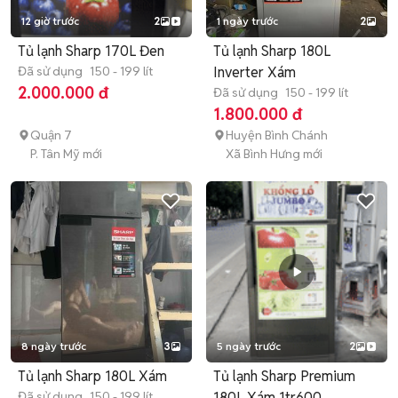
12 giờ trước
2
1 ngày trước
2
Tủ lạnh Sharp 170L Đen
Tủ lạnh Sharp 180L
Đã sử dụng
150 - 199 lít
Inverter Xám
2.000.000 đ
Đã sử dụng
150 - 199 lít
1.800.000 đ
Quận 7
Huyện Bình Chánh
P. Tân Mỹ mới
Xã Bình Hưng mới
8 ngày trước
3
5 ngày trước
2
Tủ lạnh Sharp 180L Xám
Tủ lạnh Sharp Premium
Đã sử dụng
150 - 199 lít
180L Xám 1tr600