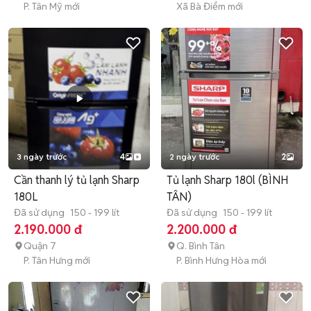
P. Tân Mỹ mới
Xã Bà Điểm mới
3 ngày trước
4
2 ngày trước
2
Cần thanh lý tủ lạnh Sharp
Tủ lạnh Sharp 180l (BÌNH
180L
TÂN)
Đã sử dụng
150 - 199 lít
Đã sử dụng
150 - 199 lít
2.190.000 đ
2.200.000 đ
Quận 7
Q. Bình Tân
P. Tân Hưng mới
P. Bình Hưng Hòa mới