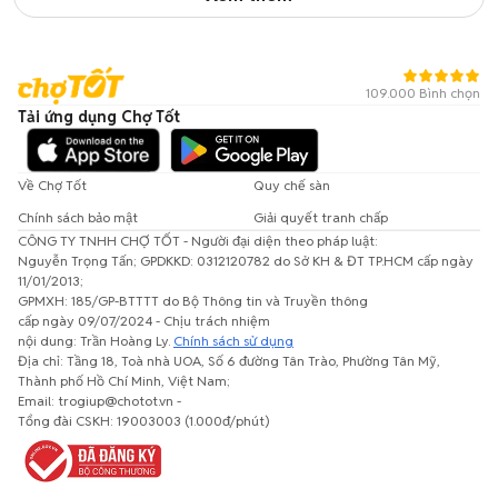
109.000 Bình chọn
Tải ứng dụng Chợ Tốt
Về Chợ Tốt
Quy chế sàn
Chính sách bảo mật
Giải quyết tranh chấp
CÔNG TY TNHH CHỢ TỐT - Người đại diện theo pháp luật:
Nguyễn Trọng Tấn; GPDKKD: 0312120782 do Sở KH & ĐT TP.HCM cấp ngày
11/01/2013;
GPMXH: 185/GP-BTTTT do Bộ Thông tin và Truyền thông
cấp ngày 09/07/2024 - Chịu trách nhiệm
nội dung: Trần Hoàng Ly.
Chính sách sử dụng
Địa chỉ: Tầng 18, Toà nhà UOA, Số 6 đường Tân Trào, Phường Tân Mỹ,
Thành phố Hồ Chí Minh, Việt Nam;
Email: trogiup@chotot.vn -
Tổng đài CSKH: 19003003 (1.000đ/phút)