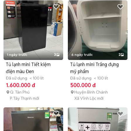
1 ngày trước
3
6 ngày trước
2
Tủ lạnh mini Tiết kiệm
Tủ lạnh mini Trắng đựng
điện màu Đen
mỹ phẩm
Đã sử dụng
< 100 lít
Đã sử dụng
< 100 lít
1.600.000 đ
500.000 đ
Q. Tân Phú
Huyện Bình Chánh
P. Tây Thạnh mới
Xã Vĩnh Lộc mới