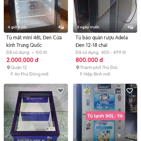
4 giờ trước
4
3 ngày trước
4
Tủ mát mini 48L Đen Cửa
Tủ bảo quản rượu Adela
kính Trung Quốc
Đen 12-18 chai
Đã sử dụng
< 100 lít
Đã sử dụng
400 - 499 lít
2.000.000 đ
800.000 đ
Quận 12
Thành phố Thủ Đức
P. An Phú Đông mới
P. Hiệp Bình mới