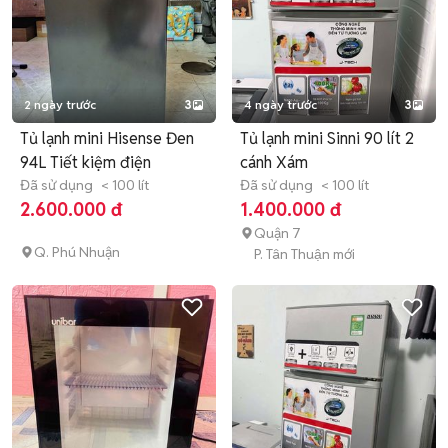
2 ngày trước
3
4 ngày trước
3
Tủ lạnh mini Hisense Đen
Tủ lạnh mini Sinni 90 lít 2
94L Tiết kiệm điện
cánh Xám
Đã sử dụng
< 100 lít
Đã sử dụng
< 100 lít
2.600.000 đ
1.400.000 đ
Quận 7
Q. Phú Nhuận
P. Tân Thuận mới