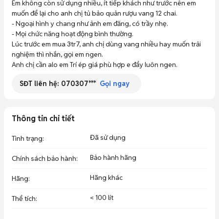
Em không còn sử dụng nhiều, ít tiếp khách như trước nên em 
muốn để lại cho anh chị tủ bảo quản rượu vang 12 chai. 

- Ngoại hình y chang như ảnh em đăng, có trầy nhẹ.

- Mọi chức năng hoạt động bình thường. 

Lúc trước em mua 3tr7, anh chị dùng vang nhiều hay muốn trải 
nghiệm thì nhắn, gọi em ngen. 

Anh chị cần alo em Trí ép giá phù hợp e đẩy luôn ngen.
SĐT liên hệ:
070307***
Gọi ngay
Thông tin chi tiết
Đã sử dụng
Tình trạng
:
Bảo hành hãng
Chính sách bảo hành
:
Hãng khác
Hãng
:
< 100 lít
Thể tích
: