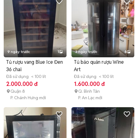
9 ngày trước
1
3 ngày trước
6
Tủ rượu vang Blue Ice Đen
Tủ bảo quản rượu Wine
36 chai
Art
Đã sử dụng
< 100 lít
Đã sử dụng
< 100 lít
2.000.000 đ
1.600.000 đ
Quận 8
Q. Bình Tân
P. Chánh Hưng mới
P. An Lạc mới