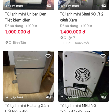
1 ngày trước
4
6 ngày trước
4
Tủ lạnh mini Unibar Đen
Tủ lạnh mini Sinni 90 lít 2
Tiết kiệm điện
cánh Xám
Đã sử dụng
< 100 lít
Đã sử dụng
< 100 lít
1.000.000 đ
1.400.000 đ
Quận 7
Q. Bình Tân
P. Phú Thuận mới
6 ngày trước
4
7 ngày trước
3
Tủ lạnh mini Hailang Xám
Tủ lạnh mini MELING
tiết kiệm điện
Trắng đã sử dụng