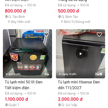
Đã sử dụng
< 100 lít
Đã sử dụng
< 100 lít
800.000 đ
500.000 đ
Q. Tân Bình
Q. Bình Tân
P. Bảy Hiền mới
P. Bình Trị Đông mới
6 giờ trước
6
6 ngày trước
2
Tủ lạnh mini 50 lít Đen
Tủ lạnh mini Hisense Đen
Tiết kiệm điện
đến T11/2027
Đã sử dụng
< 100 lít
Đã sử dụng
< 100 lít
1.100.000 đ
2.000.000 đ
Quận 7
Q. Gò Vấp