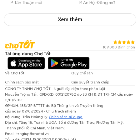
P. Tân Thuận mới
P. An Hội Đông mới
Xem thêm
109.000 Bình chọn
Tải ứng dụng Chợ Tốt
Về Chợ Tốt
Quy chế sàn
Chính sách bảo mật
Giải quyết tranh chấp
CÔNG TY TNHH CHỢ TỐT - Người đại diện theo pháp luật:
Nguyễn Trọng Tấn; GPDKKD: 0312120782 do Sở KH & ĐT TP.HCM cấp ngày
11/01/2013;
GPMXH: 185/GP-BTTTT do Bộ Thông tin và Truyền thông
cấp ngày 09/07/2024 - Chịu trách nhiệm
nội dung: Trần Hoàng Ly.
Chính sách sử dụng
Địa chỉ: Tầng 18, Toà nhà UOA, Số 6 đường Tân Trào, Phường Tân Mỹ,
Thành phố Hồ Chí Minh, Việt Nam;
Email: trogiup@chotot.vn -
Tổng đài CSKH: 19003003 (1.000đ/phút)