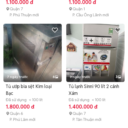
1.100.000 đ
1.100.000 đ
Quận 7
Quận 1
P. Phú Thuận mới
P. Cầu Ông Lãnh mới
7 ngày trước
6
3 ngày trước
3
Tủ ướp bia sệt Kim loại
Tủ lạnh Sinni 90 lít 2 cánh
Bạc
Xám
Đã sử dụng
< 100 lít
Đã sử dụng
< 100 lít
1.800.000 đ
1.400.000 đ
Quận 6
Quận 7
P. Phú Lâm mới
P. Tân Thuận mới