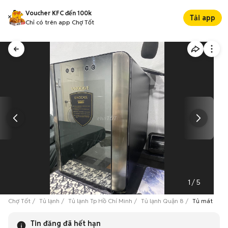
Voucher KFC đến 100k
Tải app
Chỉ có trên app Chợ Tốt
1
/
5
Chợ Tốt
Tủ lạnh
Tủ lạnh Tp Hồ Chí Minh
Tủ lạnh Quận 8
Tủ mát rượu 
Tin đăng đã hết hạn