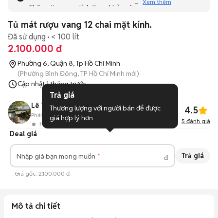
Xem thêm
Thông tin mang tính tham khảo và bạn không thể liên hệ
với người bán. Bạn hãy tham khảo thêm các tin đăng
Tủ mát rượu vang 12 chai mặt kính.
tương tự khác dưới đây nhé!
Đã sử dụng
< 100 lít
2.100.000 đ
Phường 6, Quận 8, Tp Hồ Chí Minh
(Phường Bình Đông, TP Hồ Chí Minh mới)
Cập nhật
1 tháng trước
Trả giá
Lê Trí
Thương lượng với người bán để được 
4.5
Phản hồi:
83%
18
Đã bán
giá hợp lý hơn
5
đánh giá
Hoạt động 7 giờ trước
Deal giá
Trả giá
Nhập giá bạn mong muốn
đ
Giá gốc:
2.100.000 đ
Mô tả chi tiết