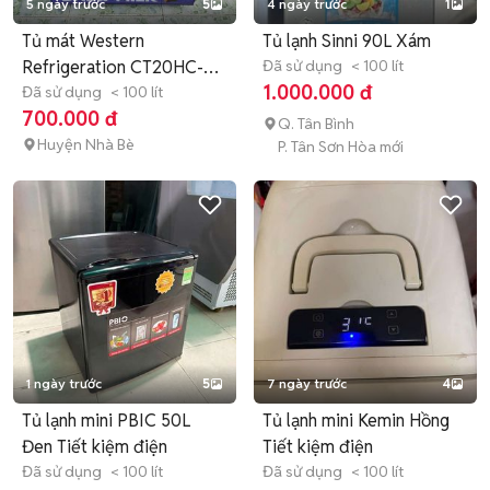
5 ngày trước
5
4 ngày trước
1
Tủ mát Western
Tủ lạnh Sinni 90L Xám
Refrigeration CT20HC-X
Đã sử dụng
< 100 lít
1.000.000 đ
Tím cũ
Đã sử dụng
< 100 lít
700.000 đ
Q. Tân Bình
Huyện Nhà Bè
P. Tân Sơn Hòa mới
1 ngày trước
5
7 ngày trước
4
Tủ lạnh mini PBIC 50L
Tủ lạnh mini Kemin Hồng
Đen Tiết kiệm điện
Tiết kiệm điện
Đã sử dụng
< 100 lít
Đã sử dụng
< 100 lít