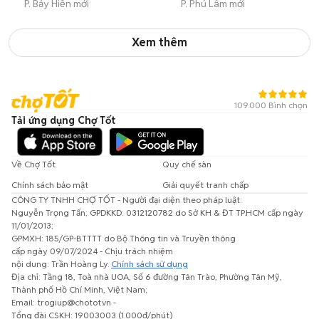
P. Bảy Hiền mới
P. Phú Lâm mới
Xem thêm
109.000 Bình chọn
Tải ứng dụng Chợ Tốt
Về Chợ Tốt
Quy chế sàn
Chính sách bảo mật
Giải quyết tranh chấp
CÔNG TY TNHH CHỢ TỐT - Người đại diện theo pháp luật:
Nguyễn Trọng Tấn; GPDKKD: 0312120782 do Sở KH & ĐT TP.HCM cấp ngày
11/01/2013;
GPMXH: 185/GP-BTTTT do Bộ Thông tin và Truyền thông
cấp ngày 09/07/2024 - Chịu trách nhiệm
nội dung: Trần Hoàng Ly.
Chính sách sử dụng
Địa chỉ: Tầng 18, Toà nhà UOA, Số 6 đường Tân Trào, Phường Tân Mỹ,
Thành phố Hồ Chí Minh, Việt Nam;
Email: trogiup@chotot.vn -
Tổng đài CSKH: 19003003 (1.000đ/phút)