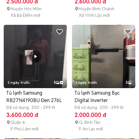
2.500.000 đ
2.600.000 đ
Huyện Hóc Môn
Huyện Bình Chánh
Xã Bà Điểm mới
Xã Vĩnh Lộc mới
2 ngày trước
5
1 ngày trước
3
Tủ lạnh Samsung
Tủ lạnh Samsung Bạc
RB27N4190BU Đen 276L
Digital Inverter
Đã sử dụng
200 - 299 lít
Đã sử dụng
200 - 299 lít
3.600.000 đ
2.000.000 đ
Quận 6
Q. Bình Tân
P. Phú Lâm mới
P. An Lạc mới