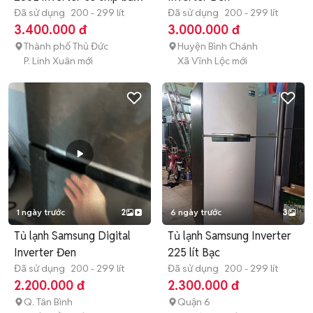
hành
Đã sử dụng
200 - 299 lít
Đã sử dụng
200 - 299 lít
3.400.000 đ
3.000.000 đ
Thành phố Thủ Đức
Huyện Bình Chánh
P. Linh Xuân mới
Xã Vĩnh Lộc mới
1 ngày trước
2
6 ngày trước
3
Tủ lạnh Samsung Digital
Tủ lạnh Samsung Inverter
Inverter Đen
225 lít Bạc
Đã sử dụng
200 - 299 lít
Đã sử dụng
200 - 299 lít
2.200.000 đ
2.300.000 đ
Q. Tân Bình
Quận 6