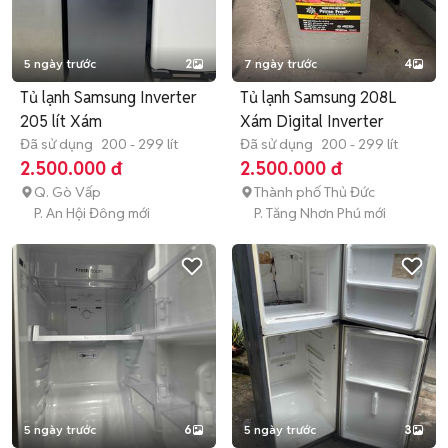
5 ngày trước
2
7 ngày trước
4
Tủ lạnh Samsung Inverter
Tủ lạnh Samsung 208L
205 lít Xám
Xám Digital Inverter
Đã sử dụng
200 - 299 lít
Đã sử dụng
200 - 299 lít
2.500.000 đ
2.500.000 đ
Q. Gò Vấp
Thành phố Thủ Đức
P. An Hội Đông mới
P. Tăng Nhơn Phú mới
5 ngày trước
6
5 ngày trước
3