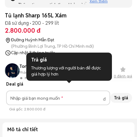
Xem thêm
Thông tin mang tính tham khảo và bạn không thể liên hệ
với người bán. Bạn hãy tham khảo thêm các tin đăng
Tủ lạnh Sharp 165L Xám
tương tự khác dưới đây nhé!
Đã sử dụng
200 - 299 lít
2.800.000 đ
Đường Huỳnh Mẫn Đạt
(Phường Bình Lợi Trung, TP Hồ Chí Minh mới)
Cập nhật
3 tháng trước
Trả giá
Tony Nguyen
Thương lượng với người bán để được 
Phản hồi:
--
8
Đã bán
giá hợp lý hơn
0
đánh giá
Hoạt động 1 tháng trước
Deal giá
Trả giá
Nhập giá bạn mong muốn
đ
Giá gốc:
2.800.000 đ
Mô tả chi tiết