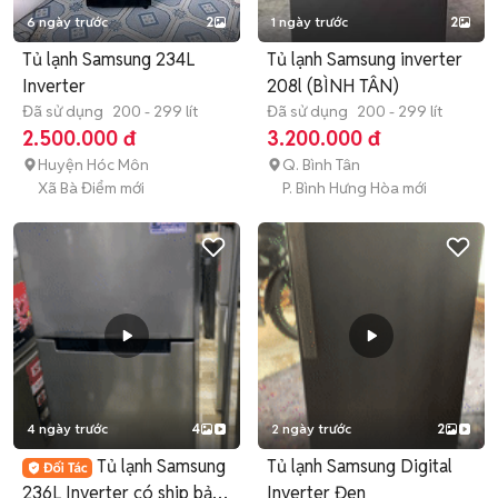
6 ngày trước
2
1 ngày trước
2
Tủ lạnh Samsung 234L
Tủ lạnh Samsung inverter
Inverter
208l (BÌNH TÂN)
Đã sử dụng
200 - 299 lít
Đã sử dụng
200 - 299 lít
2.500.000 đ
3.200.000 đ
Huyện Hóc Môn
Q. Bình Tân
Xã Bà Điểm mới
P. Bình Hưng Hòa mới
4 ngày trước
4
2 ngày trước
2
Tủ lạnh Samsung
Tủ lạnh Samsung Digital
236L Inverter có ship bảo
Inverter Đen