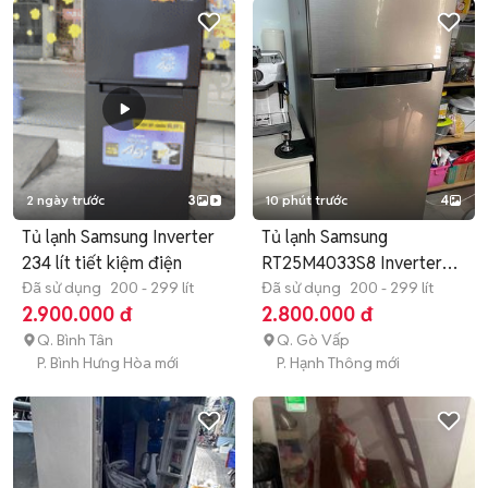
2 ngày trước
3
10 phút trước
4
Tủ lạnh Samsung Inverter
Tủ lạnh Samsung
234 lít tiết kiệm điện
RT25M4033S8 Inverter
Đã sử dụng
200 - 299 lít
Bạc
Đã sử dụng
200 - 299 lít
2.900.000 đ
2.800.000 đ
Q. Bình Tân
Q. Gò Vấp
P. Bình Hưng Hòa mới
P. Hạnh Thông mới