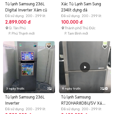
Tủ lạnh Samsung 236L
Xác Tủ Lạnh Sam Sung
Digital Inverter Xám cũ
234lít đựng đá
Đã sử dụng
200 - 299 lít
Đã sử dụng
200 - 299 lít
2.899.000 đ
100.000 đ
Q. Tân Phú
Thành phố Thủ Đức
P. Phú Thạnh mới
P. Tam Bình mới
3 ngày trước
2
8 ngày trước
2
Tủ lạnh Samsung 236L
Tủ lạnh Samsung
Inverter
RT20HAR8DBU/SV Xám
Đã sử dụng
200 - 299 lít
255 lít
Đã sử dụng
200 - 299 lít