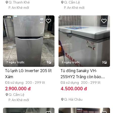
Q. Thanh Khê
Q. Cẩm Lệ
P. An Khê mới
P. An Khê mới
7 ngày trước
5
3 ngày trước
3
Tủ lạnh LG Inverter 205 lít
Tủ đông Sanaky VH-
Xám
255HY2 Trắng còn bảo
Đã sử dụng
200 - 299 lít
hành
Đã sử dụng
200 - 299 lít
2.900.000 đ
4.500.000 đ
Q. Cẩm Lệ
Q. Hải Châu
P. An Khê mới