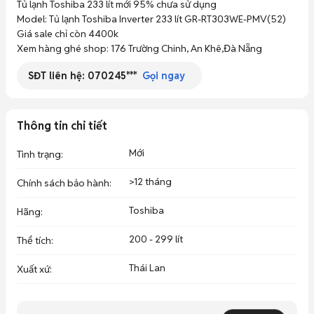
Tủ lạnh Toshiba 233 lít mới 95% chưa sử dụng

Model: Tủ lạnh Toshiba Inverter 233 lít GR-RT303WE-PMV(52)

Giá sale chỉ còn 4400k

Xem hàng ghé shop: 176 Trường Chinh, An Khê,Đà Nẵng
SĐT liên hệ:
070245***
Gọi ngay
Thông tin chi tiết
Mới
Tình trạng
:
>12 tháng
Chính sách bảo hành
:
Toshiba
Hãng
:
200 - 299 lít
Thể tích
:
Thái Lan
Xuất xứ
: