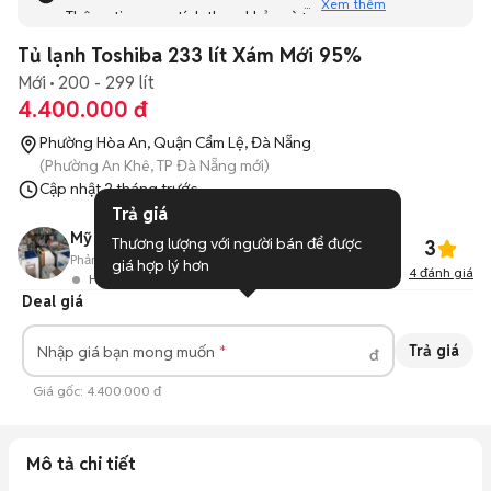
Xem thêm
Thông tin mang tính tham khảo và bạn không thể liên hệ
với người bán. Bạn hãy tham khảo thêm các tin đăng
Tủ lạnh Toshiba 233 lít Xám Mới 95%
tương tự khác dưới đây nhé!
Mới
200 - 299 lít
4.400.000 đ
Phường Hòa An, Quận Cẩm Lệ, Đà Nẵng
(Phường An Khê, TP Đà Nẵng mới)
Cập nhật
2 tháng trước
Trả giá
Mỹ Mỹ
Thương lượng với người bán để được 
3
Phản hồi:
88%
437
Đã bán
giá hợp lý hơn
4
đánh giá
Hoạt động 3 giờ trước
Deal giá
Trả giá
Nhập giá bạn mong muốn
đ
Giá gốc:
4.400.000 đ
Mô tả chi tiết