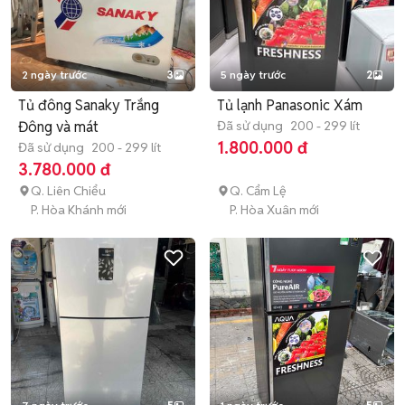
2 ngày trước
3
5 ngày trước
2
Tủ đông Sanaky Trắng
Tủ lạnh Panasonic Xám
Đông và mát
Đã sử dụng
200 - 299 lít
1.800.000 đ
Đã sử dụng
200 - 299 lít
3.780.000 đ
Q. Liên Chiểu
Q. Cẩm Lệ
P. Hòa Khánh mới
P. Hòa Xuân mới