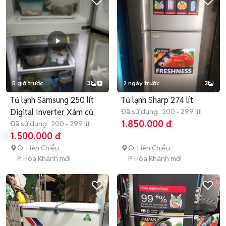
5 giờ trước
3
2 ngày trước
2
Tủ lạnh Samsung 250 lít
Tủ lạnh Sharp 274 lít
Digital Inverter Xám cũ
Đã sử dụng
200 - 299 lít
1.850.000 đ
Đã sử dụng
200 - 299 lít
1.500.000 đ
Q. Liên Chiểu
Q. Liên Chiểu
P. Hòa Khánh mới
P. Hòa Khánh mới