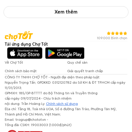
Xem thêm
109.000 Bình chọn
Tải ứng dụng Chợ Tốt
Về Chợ Tốt
Quy chế sàn
Chính sách bảo mật
Giải quyết tranh chấp
CÔNG TY TNHH CHỢ TỐT - Người đại diện theo pháp luật:
Nguyễn Trọng Tấn; GPDKKD: 0312120782 do Sở KH & ĐT TP.HCM cấp ngày
11/01/2013;
GPMXH: 185/GP-BTTTT do Bộ Thông tin và Truyền thông
cấp ngày 09/07/2024 - Chịu trách nhiệm
nội dung: Trần Hoàng Ly.
Chính sách sử dụng
Địa chỉ: Tầng 18, Toà nhà UOA, Số 6 đường Tân Trào, Phường Tân Mỹ,
Thành phố Hồ Chí Minh, Việt Nam;
Email: trogiup@chotot.vn -
Tổng đài CSKH: 19003003 (1.000đ/phút)