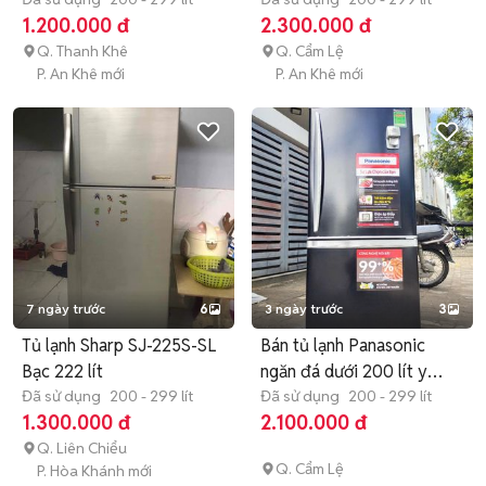
1.200.000 đ
2.300.000 đ
Q. Thanh Khê
Q. Cẩm Lệ
P. An Khê mới
P. An Khê mới
7 ngày trước
6
3 ngày trước
3
Tủ lạnh Sharp SJ-225S-SL
Bán tủ lạnh Panasonic
Bạc 222 lít
ngăn đá dưới 200 lít y
Đã sử dụng
200 - 299 lít
hình
Đã sử dụng
200 - 299 lít
1.300.000 đ
2.100.000 đ
Q. Liên Chiểu
Q. Cẩm Lệ
P. Hòa Khánh mới