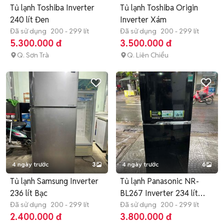
Tủ lạnh Toshiba Inverter
Tủ lạnh Toshiba Origin
240 lít Đen
Inverter Xám
Đã sử dụng
200 - 299 lít
Đã sử dụng
200 - 299 lít
5.300.000 đ
3.500.000 đ
Q. Sơn Trà
Q. Liên Chiểu
4 ngày trước
3
4 ngày trước
6
Tủ lạnh Samsung Inverter
Tủ lạnh Panasonic NR-
236 lít Bạc
BL267 Inverter 234 lít
Đã sử dụng
200 - 299 lít
Đen
Đã sử dụng
200 - 299 lít
2.400.000 đ
3.800.000 đ