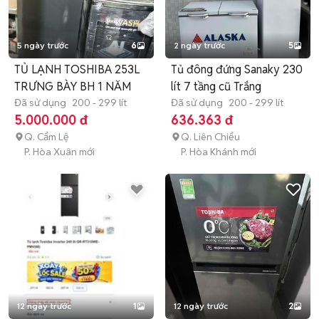
5 ngày trước
6
2 ngày trước
5
TỦ LẠNH TOSHIBA 253L
Tủ đông đứng Sanaky 230
TRƯNG BÀY BH 1 NĂM
lít 7 tầng cũ Trắng
Đã sử dụng
200 - 299 lít
Đã sử dụng
200 - 299 lít
5.000.000 đ
636.363 đ
Q. Cẩm Lệ
Q. Liên Chiểu
P. Hòa Xuân mới
P. Hòa Khánh mới
12 ngày trước
1
12 ngày trước
2