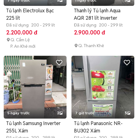
7 ngày trước
5
1 ngày trước
5
Tủ lạnh Electrolux Bạc
Thanh lý Tủ lạnh Aqua
225 lít
AQR 281 lít inverter
Đã sử dụng
200 - 299 lít
Đã sử dụng
200 - 299 lít
2.200.000 đ
2.900.000 đ
Q. Cẩm Lệ
Q. Thanh Khê
P. An Khê mới
5 ngày trước
2
7 giờ trước
5
Tủ lạnh Samsung Inverter
Tủ lạnh Panasonic NR-
255L Xám
BU302 Xám
Đã sử dụng
200 - 299 lít
Đã sử dụng
200 - 299 lít