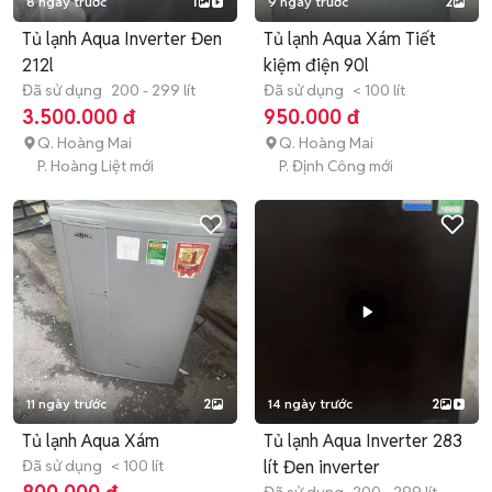
8 ngày trước
1
9 ngày trước
2
Tủ lạnh Aqua Inverter Đen
Tủ lạnh Aqua Xám Tiết
212l
kiệm điện 90l
Đã sử dụng
200 - 299 lít
Đã sử dụng
< 100 lít
3.500.000 đ
950.000 đ
Q. Hoàng Mai
Q. Hoàng Mai
P. Hoàng Liệt mới
P. Định Công mới
11 ngày trước
2
14 ngày trước
2
Tủ lạnh Aqua Xám
Tủ lạnh Aqua Inverter 283
Đã sử dụng
< 100 lít
lít Đen inverter