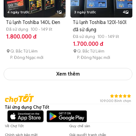
4 ngày trước
1
3 ngày trước
4
Tủ lạnh Toshiba 140L Đen
Tủ lạnh Toshiba 120l-160l
Đã sử dụng
100 - 149 lít
đã sử dụng
1.800.000 đ
Đã sử dụng
100 - 149 lít
1.700.000 đ
Q. Bắc Từ Liêm
Q. Bắc Từ Liêm
P. Đông Ngạc mới
P. Đông Ngạc mới
Xem thêm
109.000 Bình chọn
Tải ứng dụng Chợ Tốt
Về Chợ Tốt
Quy chế sàn
Chính sách bảo mật
Giải quyết tranh chấp