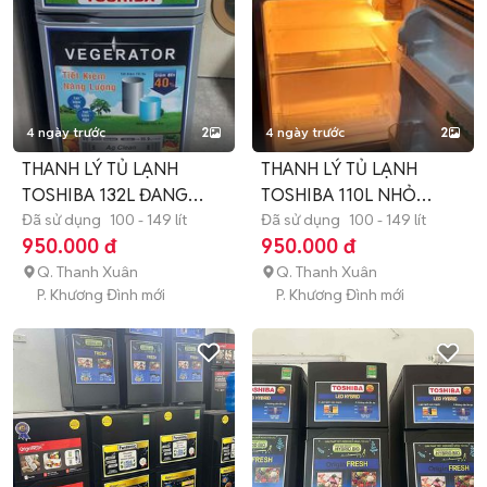
4 ngày trước
2
4 ngày trước
2
THANH LÝ TỦ LẠNH
THANH LÝ TỦ LẠNH
TOSHIBA 132L ĐANG
TOSHIBA 110L NHỎ
DÙNG TỐT
Đã sử dụng
100 - 149 lít
XINH GIÁ RẺ
Đã sử dụng
100 - 149 lít
950.000 đ
950.000 đ
Q. Thanh Xuân
Q. Thanh Xuân
P. Khương Đình mới
P. Khương Đình mới