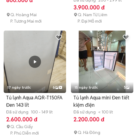
800.000 đ
Đã sử dụng
200 - 299 lít
3.900.000 đ
Q. Hoàng Mai
Q. Nam Từ Liêm
P. Tương Mai mới
P. Đại Mỗ mới
17 ngày trước
6
15 ngày trước
5
Tủ lạnh Aqua AQR-T150FA
Tủ lạnh Aqua mini Đen tiết
Đen 143 lít
kiệm điện
Đã sử dụng
100 - 149 lít
Đã sử dụng
< 100 lít
2.600.000 đ
2.200.000 đ
Q. Cầu Giấy
Q. Hà Đông
P. Phú Diễn mới