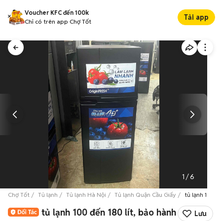
Voucher KFC đến 100k
Tải app
Chỉ có trên app Chợ Tốt
1
/
6
Chợ Tốt
Tủ lạnh
Tủ lạnh Hà Nội
Tủ lạnh Quận Cầu Giấy
tủ lạnh 100 đ
tủ lạnh 100 đến 180 lít, bảo hành
Lưu