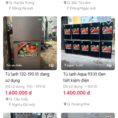
Q. Hai Bà Trưng
Q. Bắc Từ Liêm
P. Hồng Hà mới
P. Đông Ngạc mới
Tin ưu tiên
6
7 ngày trước
4
Tủ lạnh 132-190 lít đang
Tủ lạnh Aqua 93 lít Đen
sử dụng
tiết kiệm điện
Đã sử dụng
150 - 199 lít
Đã sử dụng
< 100 lít
1.600.000 đ
1.400.000 đ
Q. Cầu Giấy
Q. Hoàng Mai
P. Nghĩa Đô mới