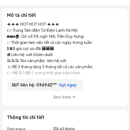
Mô tả chi tiết
🔥🔥🔥 HOT HOT HOT 🔥🔥🔥

👉 Trung Tâm điện Tử-Điện Lạnh Hà Nội 

🏡🏡🏠  D/c số 59, ngõ 148, Trần Duy Hưng

✅ Thời gian làm việc tất cả các ngày trong tuần

$💲$ giá cực ưu đãi 🏧🏧🏧

☎️ Liên hệ: sdt ở bên dưới

📝📝📝 Tên sản phẩm:  liên hệ sdt 

 👉🆓 3 tháng tặng 3 tháng tất cả các sản phẩm 

👉 🆓Lỗi 1 đổi 1, trong thời gian bảo hành

👉 🆓Hỗ trợ bảo hành 6 tháng tiếp theo

SĐT liên hệ:
096942***
👉 🆓Bảo hành gas 12th

Gọi ngay
👉 Trong thời gian bảo hành miễn phí 100% , không có bất 
phát sinh phụ phí gì

Xem thêm
	◦	⛔️ Miễn phí vận ét trên địa bàn Hà Nội.

👉 Hỗ trợ vận chuyển đi lắp đặt 

👉 Cửa hàng có nhiều loại tủ lạnh, dung tích từ 50l đến 600l

Thông tin chi tiết
👉 Phù hợp với các bạn sinh viên, hộ gia, cửa hàng kinh doanh, 
...

Đã sử dụng
Tình trạng
: