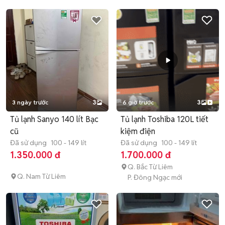
3 ngày trước
3
6 giờ trước
3
Tủ lạnh Sanyo 140 lít Bạc
Tủ lạnh Toshiba 120L tiết
cũ
kiệm điện
Đã sử dụng
100 - 149 lít
Đã sử dụng
100 - 149 lít
1.350.000 đ
1.700.000 đ
Q. Bắc Từ Liêm
Q. Nam Từ Liêm
P. Đông Ngạc mới