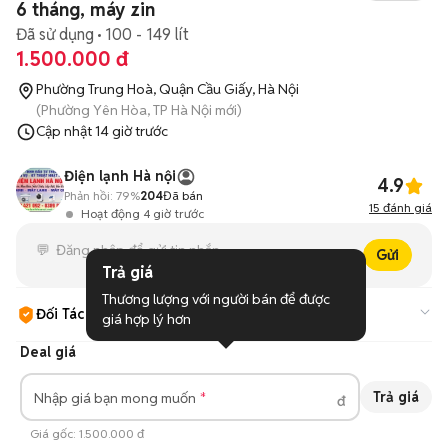
6 tháng, máy zin
Đã sử dụng
100 - 149 lít
1.500.000 đ
Phường Trung Hoà, Quận Cầu Giấy, Hà Nội
(Phường Yên Hòa, TP Hà Nội mới)
Cập nhật
14 giờ trước
Điện lạnh Hà nội
4.9
Phản hồi:
79%
204
Đã bán
15
đánh giá
Hoạt động 4 giờ trước
Gửi
Trả giá
Thương lượng với người bán để được 
Đối Tác Chợ Tốt
giá hợp lý hơn
Cam kết hàng đúng mô tả và có địa điểm bán hàng uy tín.
Tìm
Deal giá
hiểu thêm
Trả giá
Nhập giá bạn mong muốn
đ
Giá gốc:
1.500.000 đ