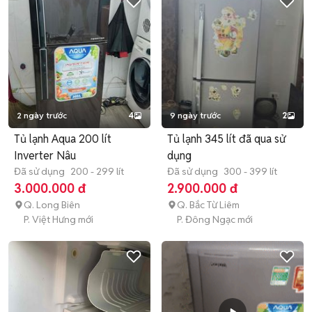
2 ngày trước
4
9 ngày trước
2
Tủ lạnh Aqua 200 lít
Tủ lạnh 345 lít đã qua sử
Inverter Nâu
dụng
Đã sử dụng
200 - 299 lít
Đã sử dụng
300 - 399 lít
3.000.000 đ
2.900.000 đ
Q. Long Biên
Q. Bắc Từ Liêm
P. Việt Hưng mới
P. Đông Ngạc mới