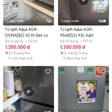
2 ngày trước
3
2 ngày trước
4
Tủ lạnh Aqua AQR-
Tủ lạnh Aqua AQR-
D59FA(BS) 50 lít Đen cũ
95AR(SS) 93L Xám
Đã sử dụng
< 100 lít
Đã sử dụng
< 100 lít
1.250.000 đ
1.350.000 đ
Q. Hoàng Mai
Q. Hai Bà Trưng
P. Lĩnh Nam mới
P. Bạch Mai mới