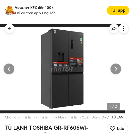
Voucher KFC đến 100k
Tải app
Chỉ có trên app Chợ Tốt
1
/
2
Chợ Tốt
Tủ lạnh
Tủ lạnh Hà Nội
Tủ lạnh Quận Đống Đa
TỦ LẠNH TO
TỦ LẠNH TOSHIBA GR-RF606WI-
Lưu