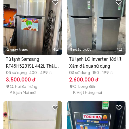
2 ngày trước
4
5 ngày trước
4
Tủ lạnh Samsung
Tủ lạnh LG Inverter 186 lít
RT45H5231SL 442L Thái
Xám đã qua sử dụng
Lan
Đã sử dụng
400 - 499 lít
Đã sử dụng
150 - 199 lít
3.500.000 đ
2.600.000 đ
Q. Hai Bà Trưng
Q. Long Biên
P. Bạch Mai mới
P. Việt Hưng mới