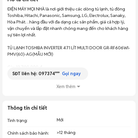
ĐIỆN MÁY MỌI NHÀ là nơi giới thiệu các dòng tủ lạnh, tủ đông 
Toshiba, Hitachi, Panasonic, Samsung, LG, Electrolux, Sanaky, 
Hòa Phát…hàng đầu với đa dạng các sản phẩm, giá cả hợp lý, 
vận chuyển và lắp đặt nhanh chóng mang đến cho khách hàng 
sự tiên lợi nhất.

TỦ LẠNH TOSHIBA INVERTER 471 LÍT MULTI DOOR GR-RF606WI-
PMV(60)-AG(MẪU MỚI)

Gía: 13.700.000 đ

SĐT liên hệ:
097374***
Kiểu tủ: Multi Door - 4 cánh

Gọi ngay
Dung tích tổng: 519 lít

Dung tích sử dụng: 471 lít - 4 - 5 người

Xem thêm
Dung tích ngăn đá: 166 lít

Dung tích ngăn lạnh: 305 lít

Chất liệu cửa tủ lạnh: Mặt thép

Thông tin chi tiết
Chất liệu khay ngăn lạnh: Kính chịu lực

Chất liệu ống dẫn gas, dàn lạnh: Ống dẫn gas bằng hợp kim - 
Mới
Tình trạng
:
Dàn lạnh bằng nhôm

Công suất tiêu thụ công bố theo TCVN:539 kWh/năm

>12 tháng
Chính sách bảo hành
: