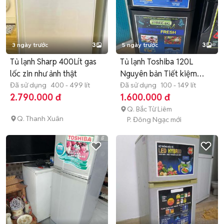
3 ngày trước
3
5 ngày trước
3
Tủ lạnh Sharp 400Lít gas
Tủ lạnh Toshiba 120L
lốc zin như ảnh thật
Nguyên bản Tiết kiệm
Đã sử dụng
400 - 499 lít
điện
Đã sử dụng
100 - 149 lít
2.790.000 đ
1.600.000 đ
Q. Bắc Từ Liêm
Q. Thanh Xuân
P. Đông Ngạc mới