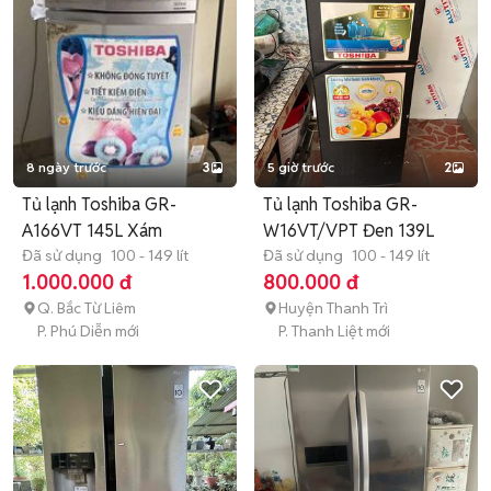
8 ngày trước
3
5 giờ trước
2
Tủ lạnh Toshiba GR-
Tủ lạnh Toshiba GR-
A166VT 145L Xám
W16VT/VPT Đen 139L
Đã sử dụng
100 - 149 lít
Đã sử dụng
100 - 149 lít
1.000.000 đ
800.000 đ
Q. Bắc Từ Liêm
Huyện Thanh Trì
P. Phú Diễn mới
P. Thanh Liệt mới