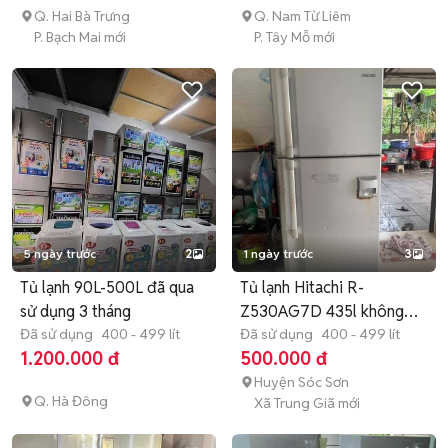
Q. Hai Bà Trưng
Q. Nam Từ Liêm
P. Bạch Mai mới
P. Tây Mỗ mới
5 ngày trước
2
1 ngày trước
3
Tủ lạnh 90L-500L đã qua
Tủ lạnh Hitachi R-
sử dụng 3 tháng
Z530AG7D 435l không
Đã sử dụng
400 - 499 lít
mát
Đã sử dụng
400 - 499 lít
1.200.000 đ
500.000 đ
Huyện Sóc Sơn
Q. Hà Đông
Xã Trung Giã mới