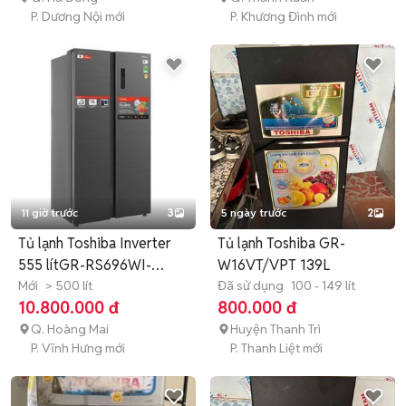
P. Dương Nội mới
P. Khương Đình mới
11 giờ trước
3
5 ngày trước
2
Tủ lạnh Toshiba Inverter
Tủ lạnh Toshiba GR-
555 lítGR-RS696WI-
W16VT/VPT 139L
PMV(60)
Mới
> 500 lít
Đã sử dụng
100 - 149 lít
10.800.000 đ
800.000 đ
Q. Hoàng Mai
Huyện Thanh Trì
P. Vĩnh Hưng mới
P. Thanh Liệt mới