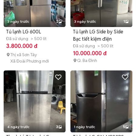
3 ngày trước
2
3 ngày trước
1
Tủ lạnh LG 600L
Tủ lạnh LG Side by Side
Đã sử dụng
> 500 lít
Bạc tiết kiệm điện
3.800.000 đ
Đã sử dụng
> 500 lít
10.000.000 đ
Thị xã Sơn Tây
Q. Ba Đình
Xã Đoài Phương mới
4 ngày trước
3
1 ngày trước
5