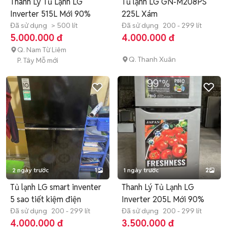
Thanh Lý Tủ Lạnh LG
Tủ lạnh LG GN-M208PS
Inverter 515L Mới 90%
225L Xám
Đã sử dụng
> 500 lít
Đã sử dụng
200 - 299 lít
5.000.000 đ
4.000.000 đ
Q. Nam Từ Liêm
Q. Thanh Xuân
P. Tây Mỗ mới
2 ngày trước
1
1 ngày trước
2
Tủ lạnh LG smart inventer
Thanh Lý Tủ Lạnh LG
5 sao tiết kiệm điện
Inverter 205L Mới 90%
Đã sử dụng
200 - 299 lít
Đã sử dụng
200 - 299 lít
4.000.000 đ
3.500.000 đ