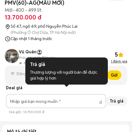
PMV(60)-AG(MẪU MỚI)
Mới
400 - 499 lít
13.700.000 đ
Số 47, ngõ 69, phố Nguyễn Phúc Lai
(Phường Ô Chợ Dừa, TP Hà Nội mới)
Cập nhật
1 tháng trước
Vũ Quân
5
Phản hồi:
94%
0
Đã bán
1
đánh giá
Hoạt động 6 giờ trước
Trả giá
Thương lượng với người bán để được 
Gửi
giá hợp lý hơn
Deal giá
Trả giá
Nhập giá bạn mong muốn
đ
Giá gốc:
13.700.000 đ
Mô tả chi tiết