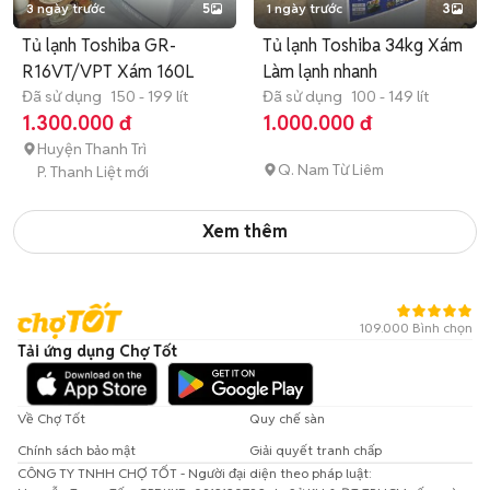
3 ngày trước
5
1 ngày trước
3
Tủ lạnh Toshiba GR-
Tủ lạnh Toshiba 34kg Xám
R16VT/VPT Xám 160L
Làm lạnh nhanh
Đã sử dụng
150 - 199 lít
Đã sử dụng
100 - 149 lít
1.300.000 đ
1.000.000 đ
Huyện Thanh Trì
Q. Nam Từ Liêm
P. Thanh Liệt mới
Xem thêm
109.000 Bình chọn
Tải ứng dụng Chợ Tốt
Về Chợ Tốt
Quy chế sàn
Chính sách bảo mật
Giải quyết tranh chấp
CÔNG TY TNHH CHỢ TỐT - Người đại diện theo pháp luật: