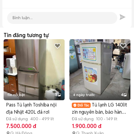
Tin đăng tương tự
Tin nổi bật
3
4 ngày trước
4
Pass Tủ lạnh Toshiba nội
Tủ lạnh LG 140lit
địa Nhật 420L đá rơi
zin nguyên bản, bảo hành
Đã sử dụng
400 - 499 lít
3 tháng
Đã sử dụng
100 - 149 lít
7.500.000 đ
1.900.000 đ
Q. Hà Đông
Q. Thanh Xuân