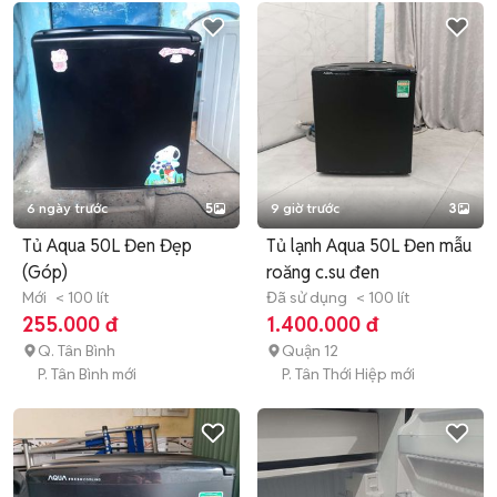
6 ngày trước
5
9 giờ trước
3
Tủ Aqua 50L Đen Đẹp
Tủ lạnh Aqua 50L Đen mẫu
(Góp)
roăng c.su đen
Mới
< 100 lít
Đã sử dụng
< 100 lít
255.000 đ
1.400.000 đ
Q. Tân Bình
Quận 12
P. Tân Bình mới
P. Tân Thới Hiệp mới