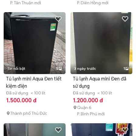
P. Tân Thuận mới
P. Diên Hồng mới
Tin nổi bật
5
3 ngày trước
1
Tủ lạnh mini Aqua Đen tiết
Tủ lạnh Aqua mini Đen đã
kiệm điện
sử dụng
Đã sử dụng
< 100 lít
Đã sử dụng
< 100 lít
1.500.000 đ
1.200.000 đ
Quận 6
Thành phố Thủ Đức
P. Bình Phú mới