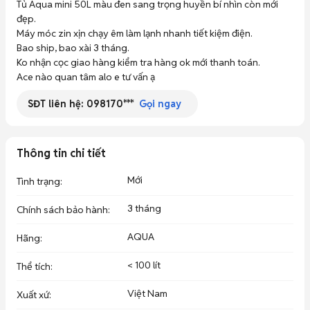
Tủ Aqua mini 50L màu đen sang trọng huyền bí nhìn còn mới 
đẹp.

Máy móc zin xịn chạy êm làm lạnh nhanh tiết kiệm điện.

Bao ship, bao xài 3 tháng.

Ko nhận cọc giao hàng kiểm tra hàng ok mới thanh toán.

Ace nào quan tâm alo e tư vấn ạ
SĐT liên hệ:
098170***
Gọi ngay
Thông tin chi tiết
Mới
Tình trạng
:
3 tháng
Chính sách bảo hành
:
AQUA
Hãng
:
< 100 lít
Thể tích
:
Việt Nam
Xuất xứ
: