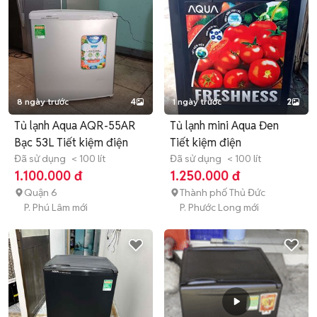
8 ngày trước
4
1 ngày trước
2
Tủ lạnh Aqua AQR-55AR
Tủ lạnh mini Aqua Đen
Bạc 53L Tiết kiệm điện
Tiết kiệm điện
Đã sử dụng
< 100 lít
Đã sử dụng
< 100 lít
1.100.000 đ
1.250.000 đ
Quận 6
Thành phố Thủ Đức
P. Phú Lâm mới
P. Phước Long mới