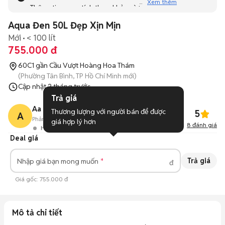
Xem thêm
Thông tin mang tính tham khảo và bạn không thể liên hệ
với người bán. Bạn hãy tham khảo thêm các tin đăng
Aqua Đen 50L Đẹp Xịn Mịn
tương tự khác dưới đây nhé!
Mới
< 100 lít
755.000 đ
60C1 gần Cầu Vượt Hoàng Hoa Thám
(Phường Tân Bình, TP Hồ Chí Minh mới)
Cập nhật
2 tháng trước
Trả giá
Aa Thỏn
Thương lượng với người bán để được 
5
A
Phản hồi:
93%
38
Đã bán
giá hợp lý hơn
8
đánh giá
Hoạt động 3 giờ trước
Deal giá
Trả giá
Nhập giá bạn mong muốn
đ
Giá gốc:
755.000 đ
Mô tả chi tiết