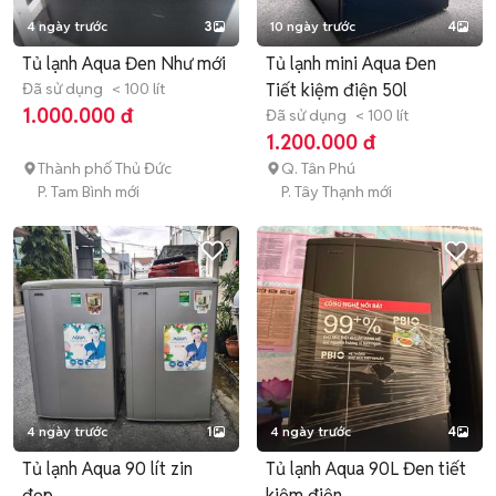
4 ngày trước
3
10 ngày trước
4
Tủ lạnh Aqua Đen Như mới
Tủ lạnh mini Aqua Đen
Đã sử dụng
< 100 lít
Tiết kiệm điện 50l
1.000.000 đ
Đã sử dụng
< 100 lít
1.200.000 đ
Thành phố Thủ Đức
Q. Tân Phú
P. Tam Bình mới
P. Tây Thạnh mới
4 ngày trước
1
4 ngày trước
4
Tủ lạnh Aqua 90 lít zin
Tủ lạnh Aqua 90L Đen tiết
đẹp
kiệm điện