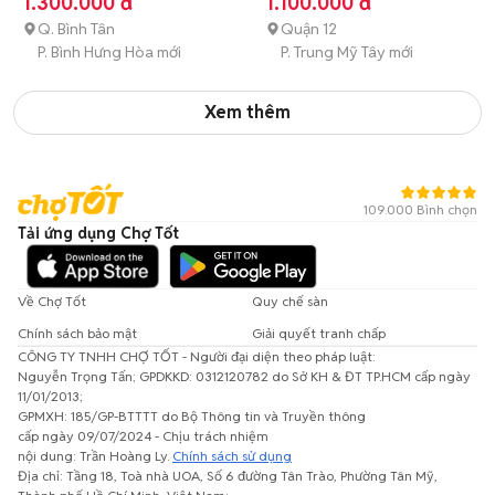
1.300.000 đ
1.100.000 đ
Q. Bình Tân
Quận 12
P. Bình Hưng Hòa mới
P. Trung Mỹ Tây mới
Xem thêm
109.000 Bình chọn
Tải ứng dụng Chợ Tốt
Về Chợ Tốt
Quy chế sàn
Chính sách bảo mật
Giải quyết tranh chấp
CÔNG TY TNHH CHỢ TỐT - Người đại diện theo pháp luật:
Nguyễn Trọng Tấn; GPDKKD: 0312120782 do Sở KH & ĐT TP.HCM cấp ngày
11/01/2013;
GPMXH: 185/GP-BTTTT do Bộ Thông tin và Truyền thông
cấp ngày 09/07/2024 - Chịu trách nhiệm
nội dung: Trần Hoàng Ly.
Chính sách sử dụng
Địa chỉ: Tầng 18, Toà nhà UOA, Số 6 đường Tân Trào, Phường Tân Mỹ,