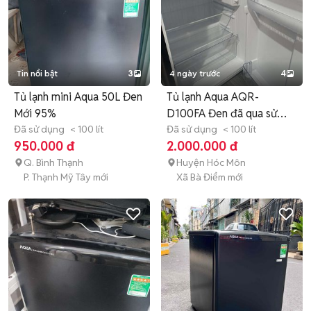
Tin nổi bật
3
4 ngày trước
4
Tủ lạnh mini Aqua 50L Đen
Tủ lạnh Aqua AQR-
Mới 95%
D100FA Đen đã qua sử
Đã sử dụng
< 100 lít
dụng
Đã sử dụng
< 100 lít
950.000 đ
2.000.000 đ
Q. Bình Thạnh
Huyện Hóc Môn
P. Thạnh Mỹ Tây mới
Xã Bà Điểm mới