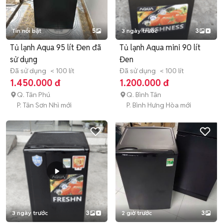
Tin nổi bật
5
3 ngày trước
3
Tủ lạnh Aqua 95 lít Đen đã
Tủ lạnh Aqua mini 90 lít
sử dụng
Đen
Đã sử dụng
< 100 lít
Đã sử dụng
< 100 lít
1.450.000 đ
1.200.000 đ
Q. Tân Phú
Q. Bình Tân
P. Tân Sơn Nhì mới
P. Bình Hưng Hòa mới
3 ngày trước
3
2 giờ trước
3