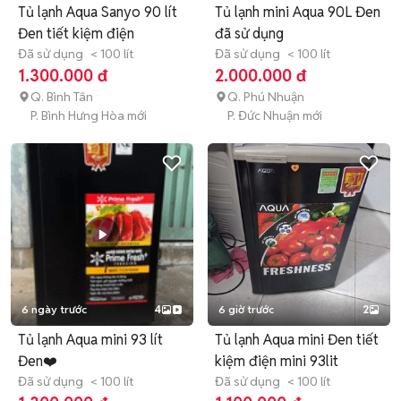
Tủ lạnh Aqua Sanyo 90 lít
Tủ lạnh mini Aqua 90L Đen
Đen tiết kiệm điện
đã sử dụng
Đã sử dụng
< 100 lít
Đã sử dụng
< 100 lít
1.300.000 đ
2.000.000 đ
Q. Bình Tân
Q. Phú Nhuận
P. Bình Hưng Hòa mới
P. Đức Nhuận mới
6 ngày trước
4
6 giờ trước
2
Tủ lạnh Aqua mini 93 lít
Tủ lạnh Aqua mini Đen tiết
Đen❤️
kiệm điện mini 93lit
Đã sử dụng
< 100 lít
Đã sử dụng
< 100 lít