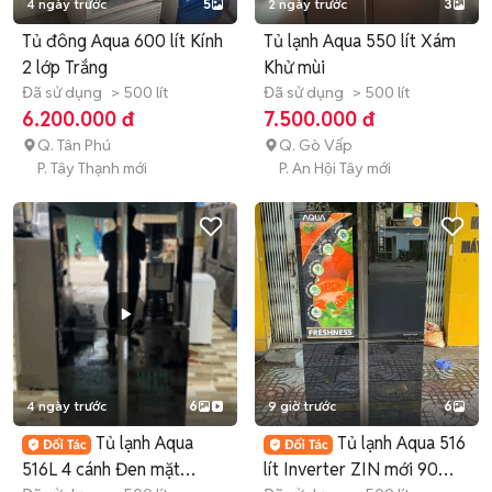
4 ngày trước
5
2 ngày trước
3
Tủ đông Aqua 600 lít Kính
Tủ lạnh Aqua 550 lít Xám
2 lớp Trắng
Khử mùi
Đã sử dụng
> 500 lít
Đã sử dụng
> 500 lít
6.200.000 đ
7.500.000 đ
Q. Tân Phú
Q. Gò Vấp
P. Tây Thạnh mới
P. An Hội Tây mới
4 ngày trước
6
9 giờ trước
6
Tủ lạnh Aqua
Tủ lạnh Aqua 516
516L 4 cánh Đen mặt
lít Inverter ZIN mới 90%