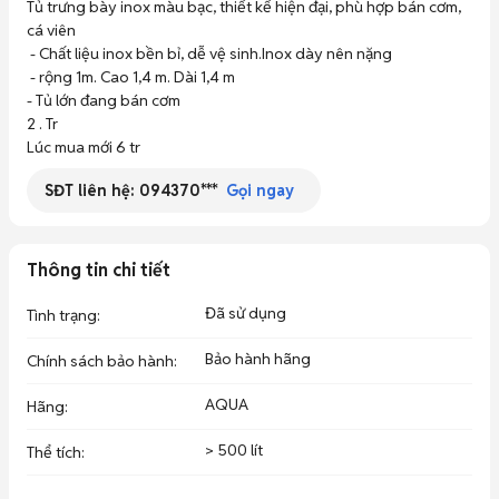
Tủ trưng bày inox màu bạc, thiết kế hiện đại, phù hợp bán cơm, 
cá viên

 - Chất liệu inox bền bỉ, dễ vệ sinh.Inox dày nên nặng

 - rộng 1m. Cao 1,4 m. Dài 1,4 m

- Tủ lớn đang bán cơm

2 . Tr

Lúc mua mới 6 tr
SĐT liên hệ:
094370***
Gọi ngay
Thông tin chi tiết
Đã sử dụng
Tình trạng
:
Bảo hành hãng
Chính sách bảo hành
:
AQUA
Hãng
:
> 500 lít
Thể tích
: