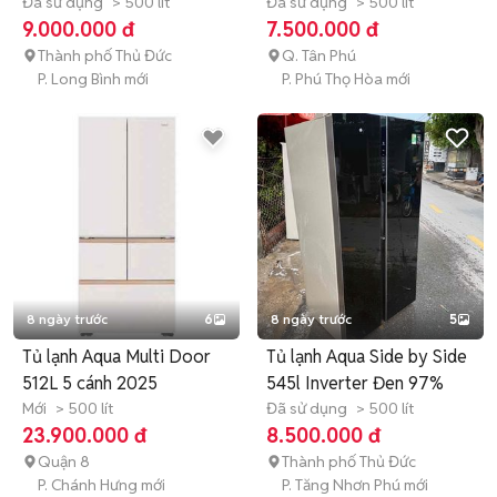
Gương Sang bền
Đã sử dụng
> 500 lít
nhẹ điện
Đã sử dụng
> 500 lít
9.000.000 đ
7.500.000 đ
Thành phố Thủ Đức
Q. Tân Phú
P. Long Bình mới
P. Phú Thọ Hòa mới
8 ngày trước
6
8 ngày trước
5
Tủ lạnh Aqua Multi Door
Tủ lạnh Aqua Side by Side
512L 5 cánh 2025
545l Inverter Đen 97%
Mới
> 500 lít
Đã sử dụng
> 500 lít
23.900.000 đ
8.500.000 đ
Quận 8
Thành phố Thủ Đức
P. Chánh Hưng mới
P. Tăng Nhơn Phú mới