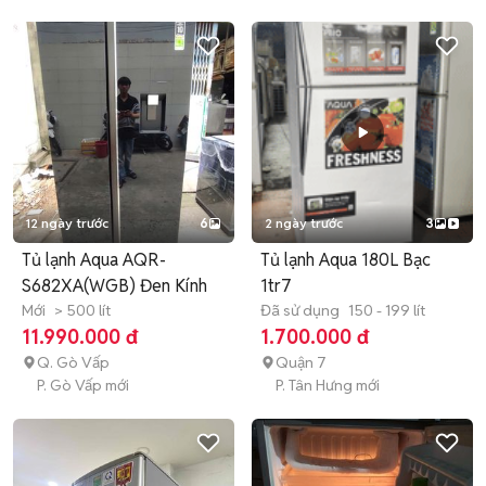
12 ngày trước
6
2 ngày trước
3
Tủ lạnh Aqua AQR-
Tủ lạnh Aqua 180L Bạc
S682XA(WGB) Đen Kính
1tr7
Mới
> 500 lít
Đã sử dụng
150 - 199 lít
11.990.000 đ
1.700.000 đ
Q. Gò Vấp
Quận 7
P. Gò Vấp mới
P. Tân Hưng mới