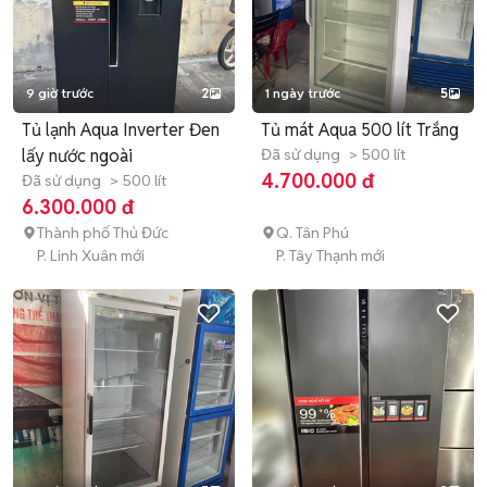
9 giờ trước
2
1 ngày trước
5
Tủ lạnh Aqua Inverter Đen
Tủ mát Aqua 500 lít Trắng
lấy nước ngoài
Đã sử dụng
> 500 lít
4.700.000 đ
Đã sử dụng
> 500 lít
6.300.000 đ
Thành phố Thủ Đức
Q. Tân Phú
P. Linh Xuân mới
P. Tây Thạnh mới