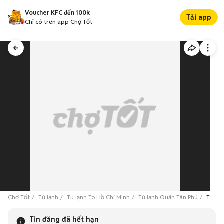
Voucher KFC đến 100k
Tải app
Chỉ có trên app Chợ Tốt
Chợ Tốt
Tủ lạnh
Tủ lạnh Tp Hồ Chí Minh
Tủ lạnh Quận Tân Phú
Tủ tr
Tin đăng đã hết hạn