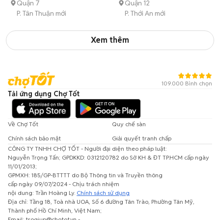
Quận 7
Quận 12
P. Tân Thuận mới
P. Thới An mới
Xem thêm
109.000 Bình chọn
Tải ứng dụng Chợ Tốt
Về Chợ Tốt
Quy chế sàn
Chính sách bảo mật
Giải quyết tranh chấp
CÔNG TY TNHH CHỢ TỐT - Người đại diện theo pháp luật:
Nguyễn Trọng Tấn; GPDKKD: 0312120782 do Sở KH & ĐT TP.HCM cấp ngày
11/01/2013;
GPMXH: 185/GP-BTTTT do Bộ Thông tin và Truyền thông
cấp ngày 09/07/2024 - Chịu trách nhiệm
nội dung: Trần Hoàng Ly.
Chính sách sử dụng
Địa chỉ: Tầng 18, Toà nhà UOA, Số 6 đường Tân Trào, Phường Tân Mỹ,
Thành phố Hồ Chí Minh, Việt Nam;
Email: trogiup@chotot.vn -