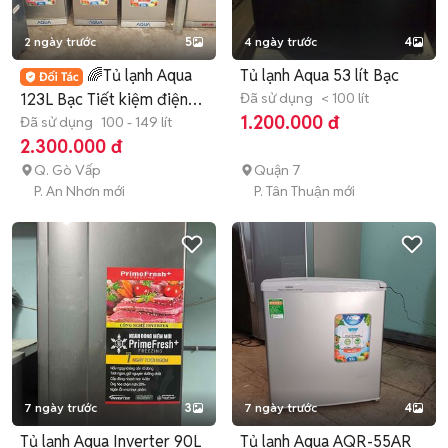
2 ngày trước
5
4 ngày trước
4
🌈Tủ lạnh Aqua
Tủ lạnh Aqua 53 lít Bạc
123L Bạc Tiết kiệm điện
Đã sử dụng
< 100 lít
1.200.000 đ
zin đẹp
Đã sử dụng
100 - 149 lít
2.300.000 đ
Q. Gò Vấp
Quận 7
P. An Nhơn mới
P. Tân Thuận mới
7 ngày trước
3
7 ngày trước
4
Tủ lạnh Aqua Inverter 90L
Tủ lạnh Aqua AQR-55AR