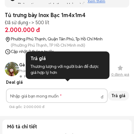
Xem thêm
Thông tin mang tính tham khảo và bạn không thể liên hệ
với người bán. Bạn hãy tham khảo thêm các tin đăng
Tủ trưng bày Inox Bạc 1m4x1m4
tương tự khác dưới đây nhé!
Đã sử dụng
> 500 lít
2.000.000 đ
Phường Phú Thạnh, Quận Tân Phú, Tp Hồ Chí Minh
(Phường Phú Thạnh, TP Hồ Chí Minh mới)
Cập nhật
2 tháng trước
Trả giá
Gà chíp
Thương lượng với người bán để được 
Phản hồi:
--
0
Đã bán
giá hợp lý hơn
0
đánh giá
Hoạt động 4 giờ trước
Deal giá
Trả giá
Nhập giá bạn mong muốn
đ
Giá gốc:
2.000.000 đ
Mô tả chi tiết