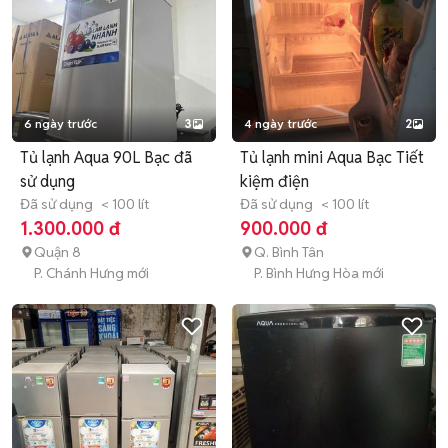
6 ngày trước
3
4 ngày trước
2
Tủ lạnh Aqua 90L Bạc đã
Tủ lạnh mini Aqua Bạc Tiết
sử dụng
kiệm điện
Đã sử dụng
< 100 lít
Đã sử dụng
< 100 lít
1.300.000 đ
900.000 đ
Quận 8
Q. Bình Tân
P. Chánh Hưng mới
P. Bình Hưng Hòa mới