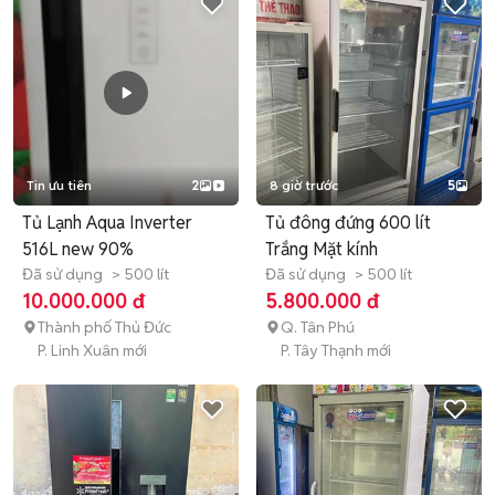
Tin ưu tiên
2
8 giờ trước
5
Tủ Lạnh Aqua Inverter
Tủ đông đứng 600 lít
516L new 90%
Trắng Mặt kính
Đã sử dụng
> 500 lít
Đã sử dụng
> 500 lít
10.000.000 đ
5.800.000 đ
Thành phố Thủ Đức
Q. Tân Phú
P. Linh Xuân mới
P. Tây Thạnh mới