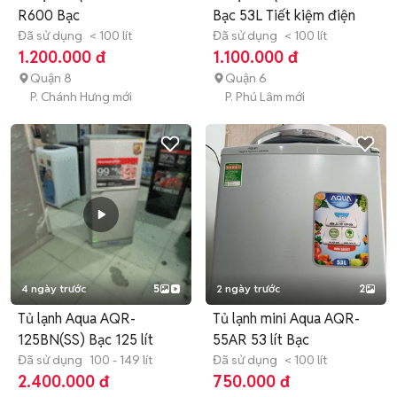
R600 Bạc
Bạc 53L Tiết kiệm điện
Đã sử dụng
< 100 lít
Đã sử dụng
< 100 lít
1.200.000 đ
1.100.000 đ
Quận 8
Quận 6
P. Chánh Hưng mới
P. Phú Lâm mới
4 ngày trước
5
2 ngày trước
2
Tủ lạnh Aqua AQR-
Tủ lạnh mini Aqua AQR-
125BN(SS) Bạc 125 lít
55AR 53 lít Bạc
Đã sử dụng
100 - 149 lít
Đã sử dụng
< 100 lít
2.400.000 đ
750.000 đ