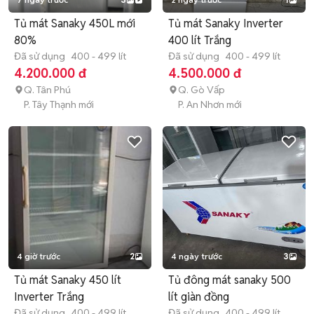
Tủ mát Sanaky 450L mới
Tủ mát Sanaky Inverter
80%
400 lít Trắng
Đã sử dụng
400 - 499 lít
Đã sử dụng
400 - 499 lít
4.200.000 đ
4.500.000 đ
Q. Tân Phú
Q. Gò Vấp
P. Tây Thạnh mới
P. An Nhơn mới
4 giờ trước
2
4 ngày trước
3
Tủ mát Sanaky 450 lít
Tủ đông mát sanaky 500
Inverter Trắng
lít giàn đồng
Đã sử dụng
400 - 499 lít
Đã sử dụng
400 - 499 lít