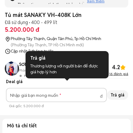
Xem thêm
Thông tin mang tính tham khảo và bạn không thể liên hệ
với người bán. Bạn hãy tham khảo thêm các tin đăng
Tủ mát SANAKY VH-408K Lớn
tương tự khác dưới đây nhé!
Đã sử dụng
400 - 499 lít
5.200.000 đ
Phường Tây Thạnh, Quận Tân Phú, Tp Hồ Chí Minh
(Phường Tây Thạnh, TP Hồ Chí Minh mới)
Cập nhật
2 tháng trước
Trả giá
SƠN MUA BÁN ĐỒ CŨ
Thương lượng với người bán để được 
4.2
Phản hồi:
78%
47
Đã bán
giá hợp lý hơn
16
đánh giá
Hoạt động 1 giờ trước
Deal giá
Trả giá
Nhập giá bạn mong muốn
đ
Giá gốc:
5.200.000 đ
Mô tả chi tiết