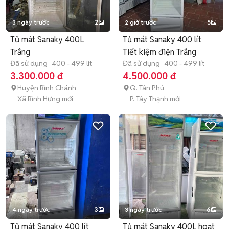
3 ngày trước
2
2 giờ trước
5
Tủ mát Sanaky 400L
Tủ mát Sanaky 400 lít
Trắng
Tiết kiệm điện Trắng
Đã sử dụng
400 - 499 lít
Đã sử dụng
400 - 499 lít
3.300.000 đ
4.500.000 đ
Huyện Bình Chánh
Q. Tân Phú
Xã Bình Hưng mới
P. Tây Thạnh mới
4 ngày trước
3
3 ngày trước
6
Tủ mát Sanaky 400 lít
Tủ mát Sanaky 400L hoạt