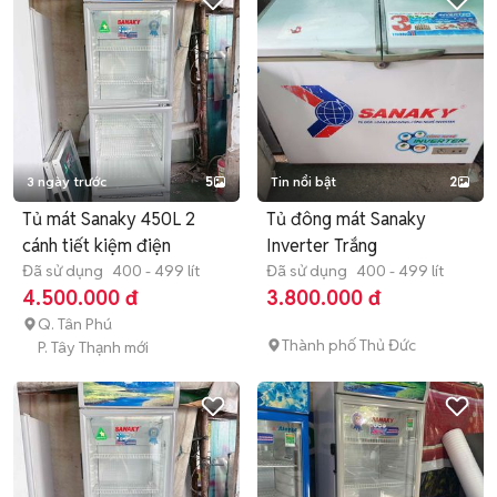
3 ngày trước
5
Tin nổi bật
2
Tủ mát Sanaky 450L 2
Tủ đông mát Sanaky
cánh tiết kiệm điện
Inverter Trắng
Đã sử dụng
400 - 499 lít
Đã sử dụng
400 - 499 lít
4.500.000 đ
3.800.000 đ
Q. Tân Phú
Thành phố Thủ Đức
P. Tây Thạnh mới