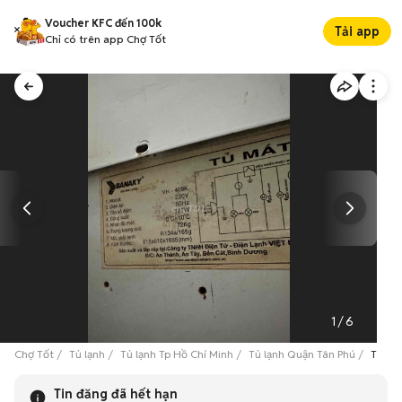
Voucher KFC đến 100k
Tải app
Chỉ có trên app Chợ Tốt
1
/
6
Chợ Tốt
Tủ lạnh
Tủ lạnh Tp Hồ Chí Minh
Tủ lạnh Quận Tân Phú
Tủ má
Tin đăng đã hết hạn