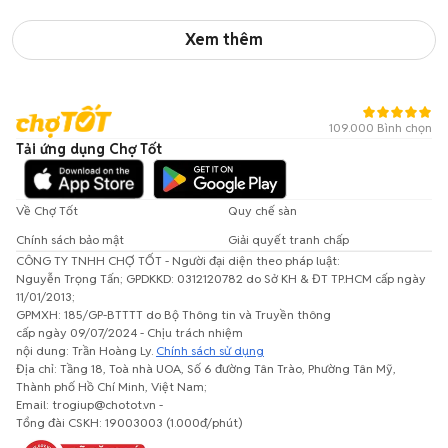
Xem thêm
109.000 Bình chọn
Tải ứng dụng Chợ Tốt
Về Chợ Tốt
Quy chế sàn
Chính sách bảo mật
Giải quyết tranh chấp
CÔNG TY TNHH CHỢ TỐT - Người đại diện theo pháp luật:
Nguyễn Trọng Tấn; GPDKKD: 0312120782 do Sở KH & ĐT TP.HCM cấp ngày
11/01/2013;
GPMXH: 185/GP-BTTTT do Bộ Thông tin và Truyền thông
cấp ngày 09/07/2024 - Chịu trách nhiệm
nội dung: Trần Hoàng Ly.
Chính sách sử dụng
Địa chỉ: Tầng 18, Toà nhà UOA, Số 6 đường Tân Trào, Phường Tân Mỹ,
Thành phố Hồ Chí Minh, Việt Nam;
Email: trogiup@chotot.vn -
Tổng đài CSKH: 19003003 (1.000đ/phút)