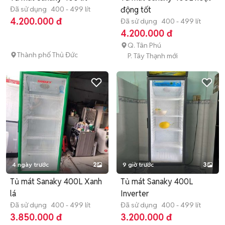
Đã sử dụng
400 - 499 lít
động tốt
4.200.000 đ
Đã sử dụng
400 - 499 lít
4.200.000 đ
Q. Tân Phú
Thành phố Thủ Đức
P. Tây Thạnh mới
4 ngày trước
2
9 giờ trước
3
Tủ mát Sanaky 400L Xanh
Tủ mát Sanaky 400L
lá
Inverter
Đã sử dụng
400 - 499 lít
Đã sử dụng
400 - 499 lít
3.850.000 đ
3.200.000 đ