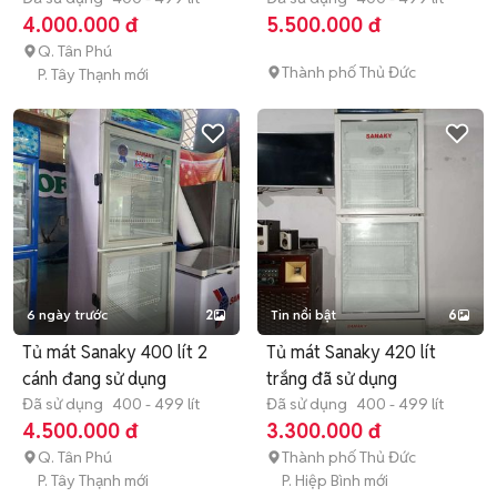
4.000.000 đ
5.500.000 đ
Q. Tân Phú
Thành phố Thủ Đức
P. Tây Thạnh mới
6 ngày trước
2
Tin nổi bật
6
Tủ mát Sanaky 400 lít 2
Tủ mát Sanaky 420 lít
cánh đang sử dụng
trắng đã sử dụng
Đã sử dụng
400 - 499 lít
Đã sử dụng
400 - 499 lít
4.500.000 đ
3.300.000 đ
Q. Tân Phú
Thành phố Thủ Đức
P. Tây Thạnh mới
P. Hiệp Bình mới