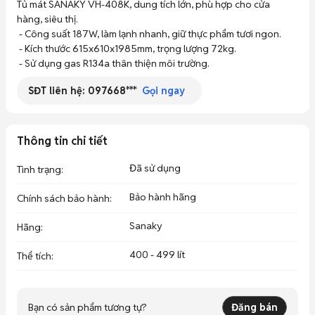
Tủ mát SANAKY VH-408K, dung tích lớn, phù hợp cho cửa 
hàng, siêu thị.

 - Công suất 187W, làm lạnh nhanh, giữ thực phẩm tươi ngon.

 - Kích thước 615x610x1985mm, trọng lượng 72kg.

 - Sử dụng gas R134a thân thiện môi trường.
SĐT liên hệ:
097668***
Gọi ngay
Thông tin chi tiết
Đã sử dụng
Tình trạng
:
Bảo hành hãng
Chính sách bảo hành
:
Sanaky
Hãng
:
400 - 499 lít
Thể tích
:
Bạn có sản phẩm tương tự?
Đăng bán