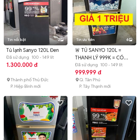
Tin nổi bật
2
Tin ưu tiên
6
Tủ lạnh Sanyo 120L Đen
🚨 TỦ SANYO 120L =
Đã sử dụng
100 - 149 lít
THANH LÝ 999K = CÓ
1.300.000 đ
BẢO HÀNH 🚨
Đã sử dụng
100 - 149 lít
999.999 đ
Thành phố Thủ Đức
Q. Tân Phú
P. Hiệp Bình mới
P. Tây Thạnh mới