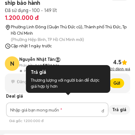
ship bảo hành
Đã sử dụng
100 - 149 lít
1.200.000 đ
Phường Linh Đông (Quận Thủ Đức cũ), Thành phố Thủ Đức, Tp
Hồ Chí Minh
(Phường Hiệp Bình, TP Hồ Chí Minh mới)
Cập nhật
1 ngày trước
Nguyễn Nhật Tân
4.5
N
Phản hồi:
86%
58
Đã bán
20
đánh giá
Hoạt động 7 giờ trước
Trả giá
Thương lượng với người bán để được 
Gửi
giá hợp lý hơn
Deal giá
Trả giá
Nhập giá bạn mong muốn
đ
Giá gốc:
1.200.000 đ