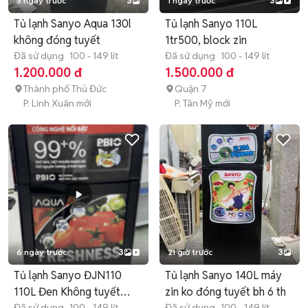
3 ngày trước
3
1 ngày trước
3
Tủ lạnh Sanyo Aqua 130l
Tủ lạnh Sanyo 110L
không đóng tuyết
1tr500, block zin
Đã sử dụng
100 - 149 lít
Đã sử dụng
100 - 149 lít
1.200.000 đ
1.500.000 đ
Thành phố Thủ Đức
Quận 7
P. Linh Xuân mới
P. Tân Mỹ mới
6 ngày trước
3
21 giờ trước
3
Tủ lạnh Sanyo ĐJN110
Tủ lạnh Sanyo 140L máy
110L Đen Không tuyết
zin ko đóng tuyết bh 6 th
Đã sử dụng
100 - 149 lít
Đã sử dụng
100 - 149 lít