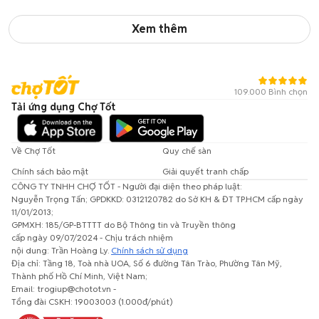
Xem thêm
109.000 Bình chọn
Tải ứng dụng Chợ Tốt
Về Chợ Tốt
Quy chế sàn
Chính sách bảo mật
Giải quyết tranh chấp
CÔNG TY TNHH CHỢ TỐT - Người đại diện theo pháp luật:
Nguyễn Trọng Tấn; GPDKKD: 0312120782 do Sở KH & ĐT TP.HCM cấp ngày
11/01/2013;
GPMXH: 185/GP-BTTTT do Bộ Thông tin và Truyền thông
cấp ngày 09/07/2024 - Chịu trách nhiệm
nội dung: Trần Hoàng Ly.
Chính sách sử dụng
Địa chỉ: Tầng 18, Toà nhà UOA, Số 6 đường Tân Trào, Phường Tân Mỹ,
Thành phố Hồ Chí Minh, Việt Nam;
Email: trogiup@chotot.vn -
Tổng đài CSKH: 19003003 (1.000đ/phút)