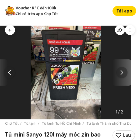
Voucher KFC đến 100k
Tải app
Chỉ có trên app Chợ Tốt
1
/
2
Chợ Tốt
Tủ lạnh
Tủ lạnh Tp Hồ Chí Minh
Tủ lạnh Thành phố Thủ Đức
Tủ mini Sanyo 120l máy móc zin bao
Lưu