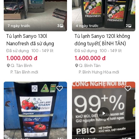
7 ngày trước
3
4 ngày trước
2
Tủ lạnh Sanyo 130l
Tủ lạnh Sanyo 120l không
Nanofresh đã sử dụng
đóng tuyết( BÌNH TÂN)
Đã sử dụng
100 - 149 lít
Đã sử dụng
100 - 149 lít
1.000.000 đ
1.600.000 đ
Q. Tân Bình
Q. Bình Tân
P. Tân Bình mới
P. Bình Hưng Hòa mới