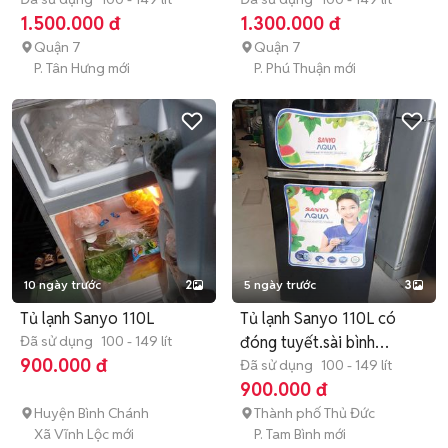
1tr500
1.500.000 đ
1.300.000 đ
Quận 7
Quận 7
P. Tân Hưng mới
P. Phú Thuận mới
10 ngày trước
2
5 ngày trước
3
Tủ lạnh Sanyo 110L
Tủ lạnh Sanyo 110L có
Đã sử dụng
100 - 149 lít
đóng tuyết.sài bình
900.000 đ
thường
Đã sử dụng
100 - 149 lít
900.000 đ
Huyện Bình Chánh
Thành phố Thủ Đức
Xã Vĩnh Lộc mới
P. Tam Bình mới