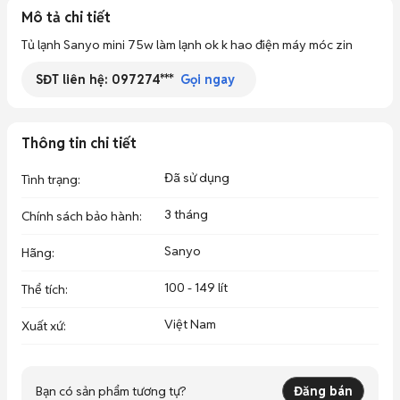
Mô tả chi tiết
Tủ lạnh Sanyo mini 75w làm lạnh ok k hao điện máy móc zin
SĐT liên hệ:
097274***
Gọi ngay
Thông tin chi tiết
Đã sử dụng
Tình trạng
:
3 tháng
Chính sách bảo hành
:
Sanyo
Hãng
:
100 - 149 lít
Thể tích
:
Việt Nam
Xuất xứ
:
Bạn có sản phẩm tương tự?
Đăng bán