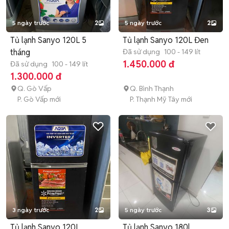
5 ngày trước
2
5 ngày trước
2
Tủ lạnh Sanyo 120L 5
Tủ lạnh Sanyo 120L Đen
tháng
Đã sử dụng
100 - 149 lít
1.450.000 đ
Đã sử dụng
100 - 149 lít
1.300.000 đ
Q. Gò Vấp
Q. Bình Thạnh
P. Gò Vấp mới
P. Thạnh Mỹ Tây mới
3 ngày trước
2
5 ngày trước
3
Tủ lạnh Sanyo 120L
Tủ lạnh Sanyo 180l