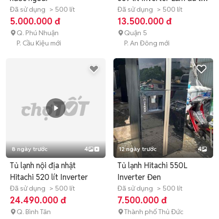
Đã sử dụng
> 500 lít
động
Đã sử dụng
> 500 lít
5.000.000 đ
13.500.000 đ
Q. Phú Nhuận
Quận 5
P. Cầu Kiệu mới
P. An Đông mới
8 ngày trước
4
12 ngày trước
4
Tủ lạnh nội địa nhật
Tủ lạnh Hitachi 550L
Hitachi 520 lít Inverter
Inverter Đen
Đã sử dụng
> 500 lít
Đã sử dụng
> 500 lít
24.490.000 đ
7.500.000 đ
Q. Bình Tân
Thành phố Thủ Đức