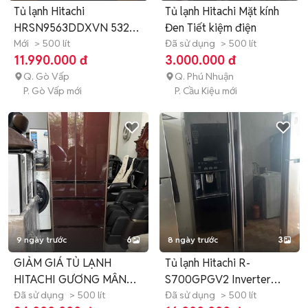
Tủ lạnh Hitachi
Tủ lạnh Hitachi Mặt kính
HRSN9563DDXVN 532
Đen Tiết kiệm điện
lít Đen
Mới
> 500 lít
Đã sử dụng
> 500 lít
11.990.000 đ
3.000.000 đ
Q. Gò Vấp
Q. Phú Nhuận
P. Gò Vấp mới
P. Cầu Kiệu mới
9 ngày trước
6
8 ngày trước
3
GIẢM GIÁ TỦ LẠNH
Tủ lạnh Hitachi R-
HITACHI GƯƠNG MÂN
S700GPGV2 Inverter
510L
Đã sử dụng
> 500 lít
Đen
Đã sử dụng
> 500 lít