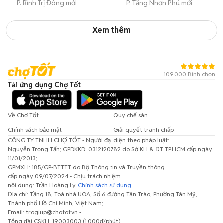
P. Bình Trị Đông mới
P. Tăng Nhơn Phú mới
Xem thêm
109.000 Bình chọn
Tải ứng dụng Chợ Tốt
Về Chợ Tốt
Quy chế sàn
Chính sách bảo mật
Giải quyết tranh chấp
CÔNG TY TNHH CHỢ TỐT - Người đại diện theo pháp luật:
Nguyễn Trọng Tấn; GPDKKD: 0312120782 do Sở KH & ĐT TP.HCM cấp ngày
11/01/2013;
GPMXH: 185/GP-BTTTT do Bộ Thông tin và Truyền thông
cấp ngày 09/07/2024 - Chịu trách nhiệm
nội dung: Trần Hoàng Ly.
Chính sách sử dụng
Địa chỉ: Tầng 18, Toà nhà UOA, Số 6 đường Tân Trào, Phường Tân Mỹ,
Thành phố Hồ Chí Minh, Việt Nam;
Email: trogiup@chotot.vn -
Tổng đài CSKH: 19003003 (1.000đ/phút)