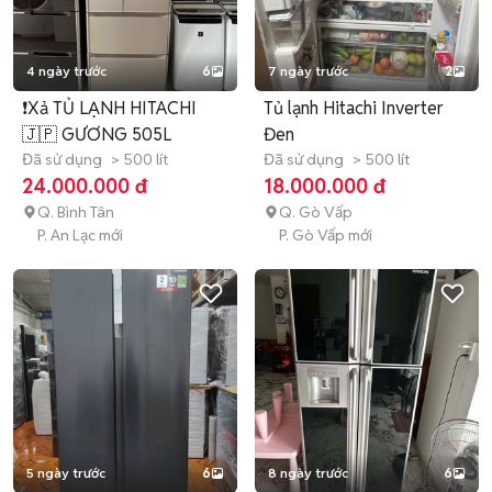
4 ngày trước
6
7 ngày trước
2
❗️Xả TỦ LẠNH HITACHI
Tủ lạnh Hitachi Inverter
🇯🇵 GƯƠNG 505L
Đen
Đã sử dụng
> 500 lít
Đã sử dụng
> 500 lít
24.000.000 đ
18.000.000 đ
Q. Bình Tân
Q. Gò Vấp
P. An Lạc mới
P. Gò Vấp mới
5 ngày trước
6
8 ngày trước
6