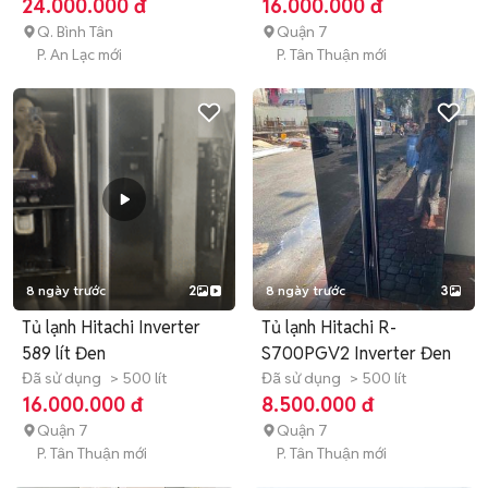
24.000.000 đ
16.000.000 đ
Q. Bình Tân
Quận 7
P. An Lạc mới
P. Tân Thuận mới
8 ngày trước
2
8 ngày trước
3
Tủ lạnh Hitachi Inverter
Tủ lạnh Hitachi R-
589 lít Đen
S700PGV2 Inverter Đen
Đã sử dụng
> 500 lít
Đã sử dụng
> 500 lít
16.000.000 đ
8.500.000 đ
Quận 7
Quận 7
P. Tân Thuận mới
P. Tân Thuận mới