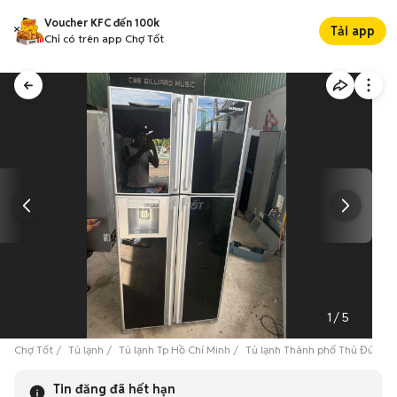
Voucher KFC đến 100k
Tải app
Chỉ có trên app Chợ Tốt
1
/
5
Chợ Tốt
Tủ lạnh
Tủ lạnh Tp Hồ Chí Minh
Tủ lạnh Thành phố Thủ Đức
Tin đăng đã hết hạn