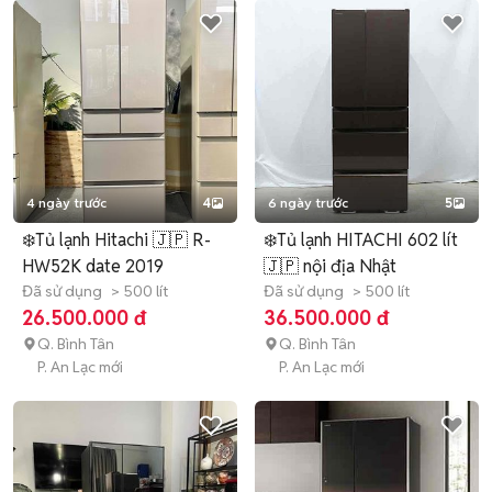
4 ngày trước
4
6 ngày trước
5
❄️Tủ lạnh Hitachi 🇯🇵 R-
❄️Tủ lạnh HITACHI 602 lít
HW52K date 2019
🇯🇵 nội địa Nhật
Đã sử dụng
> 500 lít
Đã sử dụng
> 500 lít
26.500.000 đ
36.500.000 đ
Q. Bình Tân
Q. Bình Tân
P. An Lạc mới
P. An Lạc mới