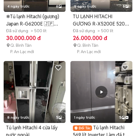
4 ngày trước
6
9 ngày trước
6
❄Tủ lạnh Hitachi (gương)
TU LẠNH HITACHI
Japan R-G6200E 🇯🇵
GƯƠNG R-X5200E 520L
620 lít
Đã sử dụng
> 500 lít
FULL CỬA ĐIỆN
Đã sử dụng
> 500 lít
30.000.000 đ
26.000.000 đ
Q. Bình Tân
Q. Bình Tân
P. An Lạc mới
P. An Lạc mới
8 ngày trước
5
1 ngày trước
5
Tủ lạnh Hitachi 4 cửa lấy
Tủ lạnh Hitachi
nước ngoài
569 lít Inverter Làm đá tự