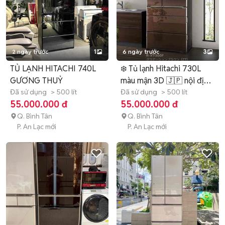
2 ngày trước
1
6 ngày trước
3
TỦ LẠNH HITACHI 740L
❄️ Tủ lạnh Hitachi 730L
GƯƠNG THUỶ
màu mận 3D 🇯🇵 nội địa
Đã sử dụng
> 500 lít
Nhật
Đã sử dụng
> 500 lít
55.000.000 đ
55.000.000 đ
Q. Bình Tân
Q. Bình Tân
P. An Lạc mới
P. An Lạc mới