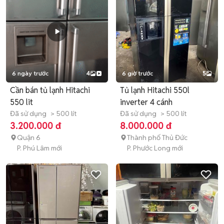
6 ngày trước
4
6 giờ trước
5
Cần bán tủ lạnh Hitachi
Tủ lạnh Hitachi 550l
550 lit
inverter 4 cánh
Đã sử dụng
> 500 lít
Đã sử dụng
> 500 lít
3.200.000 đ
8.000.000 đ
Quận 6
Thành phố Thủ Đức
P. Phú Lâm mới
P. Phước Long mới