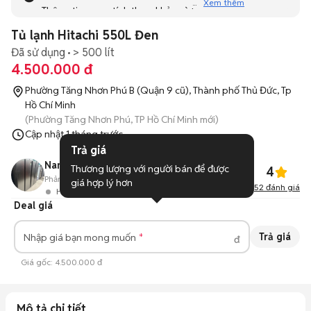
Xem thêm
Thông tin mang tính tham khảo và bạn không thể liên hệ
với người bán. Bạn hãy tham khảo thêm các tin đăng
Tủ lạnh Hitachi 550L Đen
tương tự khác dưới đây nhé!
Đã sử dụng
> 500 lít
4.500.000 đ
Phường Tăng Nhơn Phú B (Quận 9 cũ), Thành phố Thủ Đức, Tp
Hồ Chí Minh
(Phường Tăng Nhơn Phú, TP Hồ Chí Minh mới)
Cập nhật
1 tháng trước
Trả giá
Nam Huỳnh
Thương lượng với người bán để được 
4
Phản hồi:
92%
811
Đã bán
giá hợp lý hơn
52
đánh giá
Hoạt động 2 giờ trước
Deal giá
Trả giá
Nhập giá bạn mong muốn
đ
Giá gốc:
4.500.000 đ
Mô tả chi tiết