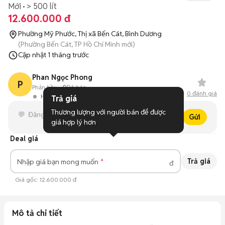
Mới
> 500 lít
12.600.000 đ
Phường Mỹ Phước, Thị xã Bến Cát, Bình Dương
(Phường Bến Cát, TP Hồ Chí Minh mới)
Cập nhật
1 tháng trước
Phan Ngọc Phong
P
Phản hồi:
--
0
Đã bán
0
đánh giá
Hoạt động 14 ngày trước
Trả giá
Thương lượng với người bán để được 
Gửi
giá hợp lý hơn
Deal giá
Trả giá
Nhập giá bạn mong muốn
đ
Giá gốc:
12.600.000 đ
Mô tả chi tiết