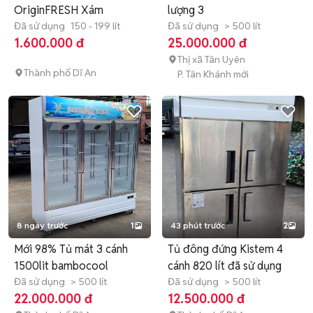
OriginFRESH Xám
lượng 3
Đã sử dụng
150 - 199 lít
Đã sử dụng
> 500 lít
1.600.000 đ
25.000.000 đ
Thị xã Tân Uyên
Thành phố Dĩ An
P. Tân Khánh mới
8 ngày trước
1
43 phút trước
2
Mới 98% Tủ mát 3 cánh
Tủ đông đứng Kistem 4
1500lit bambocool
cánh 820 lít đã sử dụng
Đã sử dụng
> 500 lít
Đã sử dụng
> 500 lít
22.000.000 đ
12.500.000 đ