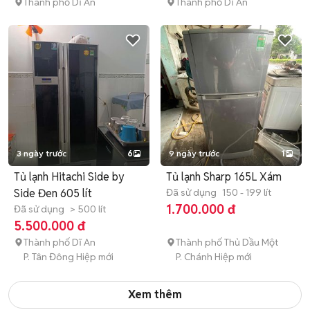
Thành phố Dĩ An
Thành phố Dĩ An
3 ngày trước
6
9 ngày trước
1
Tủ lạnh Hitachi Side by
Tủ lạnh Sharp 165L Xám
Side Đen 605 lít
Đã sử dụng
150 - 199 lít
1.700.000 đ
Đã sử dụng
> 500 lít
5.500.000 đ
Thành phố Dĩ An
Thành phố Thủ Dầu Một
P. Tân Đông Hiệp mới
P. Chánh Hiệp mới
Xem thêm