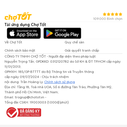
109.000 Bình chọn
Tải ứng dụng Chợ Tốt
Về Chợ Tốt
Quy chế sàn
Chính sách bảo mật
Giải quyết tranh chấp
CÔNG TY TNHH CHỢ TỐT - Người đại diện theo pháp luật:
Nguyễn Trọng Tấn; GPDKKD: 0312120782 do Sở KH & ĐT TP.HCM cấp ngày
11/01/2013;
GPMXH: 185/GP-BTTTT do Bộ Thông tin và Truyền thông
cấp ngày 09/07/2024 - Chịu trách nhiệm
nội dung: Trần Hoàng Ly.
Chính sách sử dụng
Địa chỉ: Tầng 18, Toà nhà UOA, Số 6 đường Tân Trào, Phường Tân Mỹ,
Thành phố Hồ Chí Minh, Việt Nam;
Email: trogiup@chotot.vn -
Tổng đài CSKH: 19003003 (1.000đ/phút)