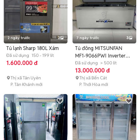
2 ngày trước
2
7 ngày trước
3
Tủ lạnh Sharp 180L Xám
Tủ đông MITSUNFAN
Đã sử dụng
150 - 199 lít
MF1-9066PWI Inverter
1.600.000 đ
Xám
Đã sử dụng
> 500 lít
13.000.000 đ
Thị xã Tân Uyên
Thị xã Bến Cát
P. Tân Khánh mới
P. Thới Hòa mới