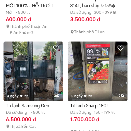
MỚI 100% - HỖ TRỢ TRẢ
314L, bao ship ✨✨❄️❄️
GÓP
Mới
> 500 lít
Đã sử dụng
300 - 399 lít
600.000 đ
3.500.000 đ
Thành phố Thuận An
Thành phố Dĩ An
P. An Phú mới
4 ngày trước
3
5 ngày trước
2
Tủ lạnh Samsung Đen
Tủ lạnh Sharp 180L
Đã sử dụng
> 500 lít
Đã sử dụng
150 - 199 lít
6.500.000 đ
1.700.000 đ
Thị xã Bến Cát