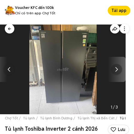
Voucher KFC đến 100k
Tải app
Chỉ có trên app Chợ Tốt
1
/
3
Chợ Tốt
Tủ lạnh
Tủ lạnh Bình Dương
Tủ lạnh Thị xã Bến Cát
Tủ lạnh 
Tủ lạnh Toshiba Inverter 2 cánh 2026
Lưu