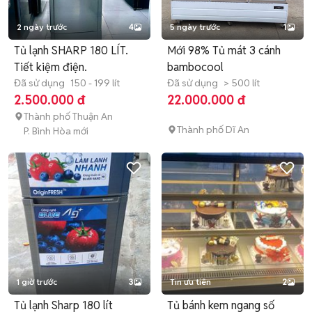
2 ngày trước
4
5 ngày trước
1
Tủ lạnh SHARP 180 LÍT.
Mới 98% Tủ mát 3 cánh
Tiết kiệm điện.
bambocool
Đã sử dụng
150 - 199 lít
Đã sử dụng
> 500 lít
2.500.000 đ
22.000.000 đ
Thành phố Thuận An
Thành phố Dĩ An
P. Bình Hòa mới
1 giờ trước
3
Tin ưu tiên
2
Tủ lạnh Sharp 180 lít
Tủ bánh kem ngang số