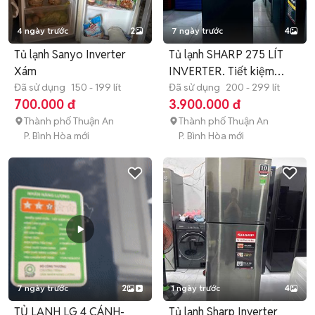
4 ngày trước
2
7 ngày trước
4
Tủ lạnh Sanyo Inverter
Tủ lạnh SHARP 275 LÍT
Xám
INVERTER. Tiết kiệm
Đã sử dụng
150 - 199 lít
điện.
Đã sử dụng
200 - 299 lít
700.000 đ
3.900.000 đ
Thành phố Thuận An
Thành phố Thuận An
P. Bình Hòa mới
P. Bình Hòa mới
7 ngày trước
2
1 ngày trước
4
TỦ LẠNH LG 4 CÁNH-
Tủ lạnh Sharp Inverter