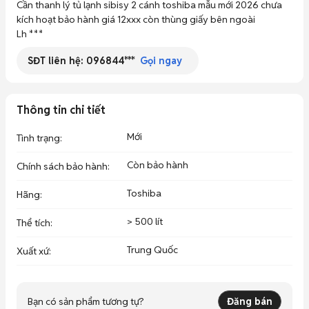
Cần thanh lý tủ lạnh sibisy 2 cánh toshiba mẫu mới 2026 chưa 
kích hoạt bảo hành giá 12xxx còn thùng giấy bên ngoài 

Lh ***
SĐT liên hệ:
096844***
Gọi ngay
Thông tin chi tiết
Mới
Tình trạng
:
Còn bảo hành
Chính sách bảo hành
:
Toshiba
Hãng
:
> 500 lít
Thể tích
:
Trung Quốc
Xuất xứ
:
Bạn có sản phẩm tương tự?
Đăng bán