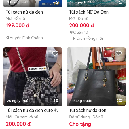
3 tháng trước
6
18 ngày trước
3
Túi xách nữ da đen
Túi xách Nữ Da Đen
Mới
Đồ nữ
Mới
Đồ nữ
199.000 đ
200.000 đ
Quận 10
Huyện Bình Chánh
P. Diên Hồng mới
20 ngày trước
5
1 tháng trước
2
Túi xách nữ da đen cute 👍
Túi xách nữ da đen
Mới
Cả nam và nữ
Đã sử dụng
Đồ nữ
200.000 đ
Cho tặng