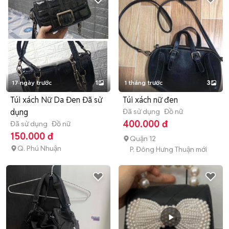
17 ngày trước
1
1 tháng trước
3
Túi xách Nữ Da Đen Đã sử
Túi xách nữ đen
dụng
Đã sử dụng
Đồ nữ
400.000 đ
Đã sử dụng
Đồ nữ
150.000 đ
Quận 12
Q. Phú Nhuận
P. Đông Hưng Thuận mới