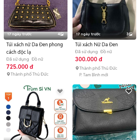
17 ngày trước
4
17 ngày trước
3
Túi xách nữ Da Đen phong
Túi xách Nữ Da Đen
cách độc lạ
Đã sử dụng
Đồ nữ
300.000 đ
Đã sử dụng
Đồ nữ
725.000 đ
Thành phố Thủ Đức
Thành phố Thủ Đức
P. Tam Bình mới