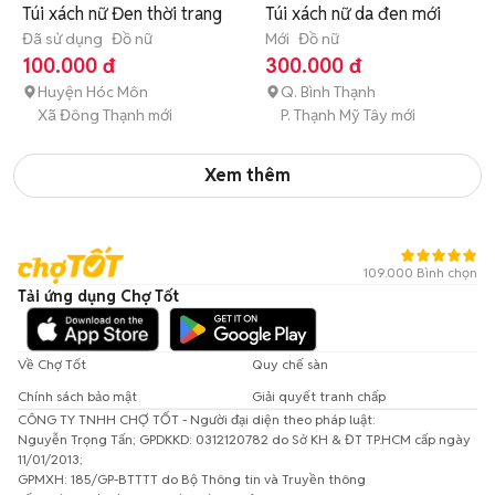
Túi xách nữ Đen thời trang
Túi xách nữ da đen mới
Đã sử dụng
Đồ nữ
Mới
Đồ nữ
100.000 đ
300.000 đ
Huyện Hóc Môn
Q. Bình Thạnh
Xã Đông Thạnh mới
P. Thạnh Mỹ Tây mới
Xem thêm
109.000 Bình chọn
Tải ứng dụng Chợ Tốt
Về Chợ Tốt
Quy chế sàn
Chính sách bảo mật
Giải quyết tranh chấp
CÔNG TY TNHH CHỢ TỐT - Người đại diện theo pháp luật:
Nguyễn Trọng Tấn; GPDKKD: 0312120782 do Sở KH & ĐT TP.HCM cấp ngày
11/01/2013;
GPMXH: 185/GP-BTTTT do Bộ Thông tin và Truyền thông