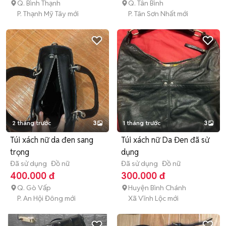
Q. Bình Thạnh
Q. Tân Bình
P. Thạnh Mỹ Tây mới
P. Tân Sơn Nhất mới
2 tháng trước
3
1 tháng trước
3
Túi xách nữ da đen sang
Túi xách nữ Da Đen đã sử
trọng
dụng
Đã sử dụng
Đồ nữ
Đã sử dụng
Đồ nữ
400.000 đ
300.000 đ
Q. Gò Vấp
Huyện Bình Chánh
P. An Hội Đông mới
Xã Vĩnh Lộc mới