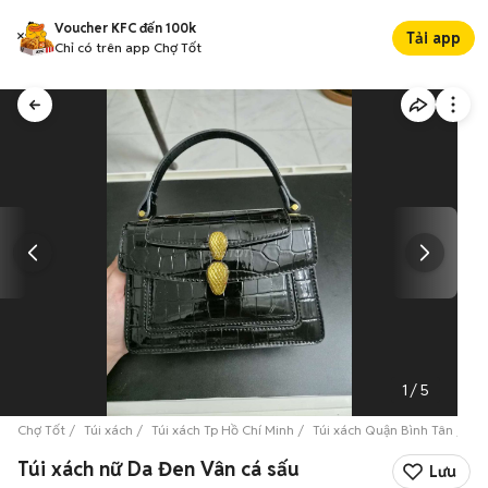
Voucher KFC đến 100k
Tải app
Chỉ có trên app Chợ Tốt
1
/
5
Chợ Tốt
Túi xách
Túi xách Tp Hồ Chí Minh
Túi xách Quận Bình Tân
Tú
Túi xách nữ Da Đen Vân cá sấu
Lưu