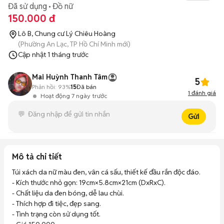
Đã sử dụng
Đồ nữ
150.000 đ
Lô B, Chung cư Lý Chiêu Hoàng
(Phường An Lạc, TP Hồ Chí Minh mới)
Cập nhật
1 tháng trước
Mai Huỳnh Thanh Tâm
5
Phản hồi:
93%
15
Đã bán
1
đánh giá
Hoạt động 7 ngày trước
Gửi
Mô tả chi tiết
Túi xách da nữ màu đen, vân cá sấu, thiết kế đầu rắn độc đáo.

- Kích thước nhỏ gọn: 19cm×5.8cm×21cm (DxRxC).

- Chất liệu da đen bóng, dễ lau chùi.

- Thích hợp đi tiệc, đẹp sang.

- Tình trạng còn sử dụng tốt.
