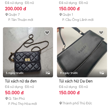
Đã sử dụng
Đồ nữ
Đã sử dụng
Đồ nữ
200.000 đ
150.000 đ
Quận 7
Quận 1
P. Tân Thuận mới
P. Cầu Ông Lãnh mới
5 ngày trước
2
9 ngày trước
5
Túi xách nữ da đen
Túi xách Nữ Da Đen
Đã sử dụng
Đồ nữ
Đã sử dụng
Đồ nữ
50.000 đ
150.000 đ
Q. Tân Phú
Thành phố Thủ Đức
P. Phú Thọ Hòa mới