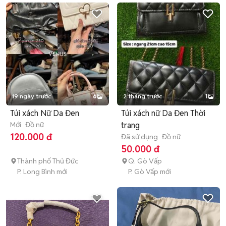
19 ngày trước
6
2 tháng trước
1
Túi xách Nữ Da Đen
Túi xách nữ Da Đen Thời
Mới
Đồ nữ
trang
120.000 đ
Đã sử dụng
Đồ nữ
50.000 đ
Thành phố Thủ Đức
Q. Gò Vấp
P. Long Bình mới
P. Gò Vấp mới