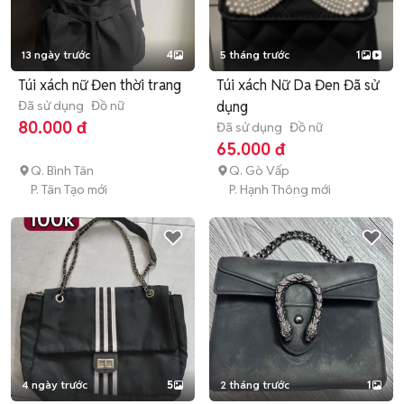
13 ngày trước
4
5 tháng trước
1
Túi xách nữ Đen thời trang
Túi xách Nữ Da Đen Đã sử
Đã sử dụng
Đồ nữ
dụng
80.000 đ
Đã sử dụng
Đồ nữ
65.000 đ
Q. Bình Tân
Q. Gò Vấp
P. Tân Tạo mới
P. Hạnh Thông mới
4 ngày trước
5
2 tháng trước
1