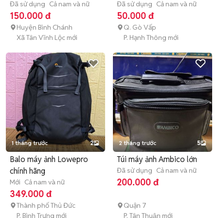
Đã sử dụng
Cả nam và nữ
Đã sử dụng
Cả nam và nữ
150.000 đ
50.000 đ
Huyện Bình Chánh
Q. Gò Vấp
Xã Tân Vĩnh Lộc mới
P. Hạnh Thông mới
1 tháng trước
2
2 tháng trước
5
Balo máy ảnh Lowepro
Túi máy ảnh Ambico lớn
chính hãng
Đã sử dụng
Cả nam và nữ
200.000 đ
Mới
Cả nam và nữ
349.000 đ
Thành phố Thủ Đức
Quận 7
P. Bình Trưng mới
P. Tân Thuận mới