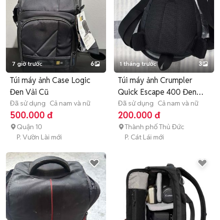
7 giờ trước
6
1 tháng trước
3
Túi máy ảnh Case Logic
Túi máy ảnh Crumpler
Đen Vải Cũ
Quick Escape 400 Đen
Đã sử dụng
Cả nam và nữ
Như mới
Đã sử dụng
Cả nam và nữ
500.000 đ
200.000 đ
Quận 10
Thành phố Thủ Đức
P. Vườn Lài mới
P. Cát Lái mới