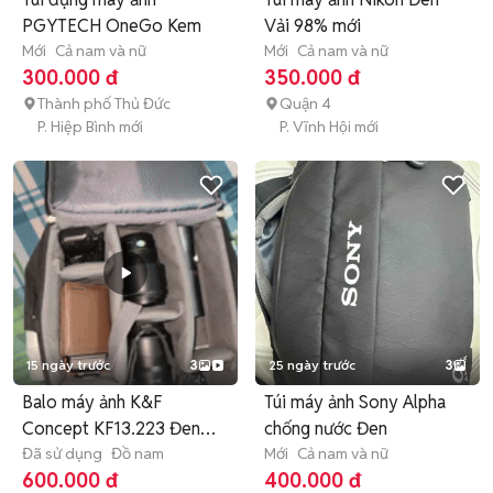
PGYTECH OneGo Kem
Vải 98% mới
Mới
Cả nam và nữ
Mới
Cả nam và nữ
300.000 đ
350.000 đ
Thành phố Thủ Đức
Quận 4
P. Hiệp Bình mới
P. Vĩnh Hội mới
15 ngày trước
3
25 ngày trước
3
Balo máy ảnh K&F
Túi máy ảnh Sony Alpha
Concept KF13.223 Đen
chống nước Đen
13L
Đã sử dụng
Đồ nam
Mới
Cả nam và nữ
600.000 đ
400.000 đ