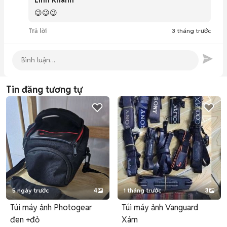
Linh Khanh
😉😉😉
Trả lời
3 tháng trước
Tin đăng tương tự
5 ngày trước
4
1 tháng trước
3
Túi máy ảnh Photogear
Túi máy ảnh Vanguard
đen +đỏ
Xám