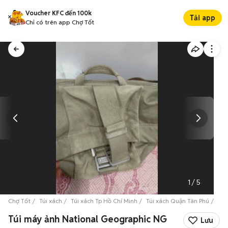
Voucher KFC đến 100k
Tải app
Chỉ có trên app Chợ Tốt
1
/
5
Chợ Tốt
Túi xách
Túi xách Tp Hồ Chí Minh
Túi xách Quận Tân Phú
Túi
Túi máy ảnh National Geographic NG
Lưu