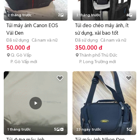
2 tháng trước
2
2 tháng trước
6
Túi máy ảnh Canon EOS
Túi đeo chéo máy ảnh, ít
Vải Đen
sử dụng, xài bao tốt
Đã sử dụng
Cả nam và nữ
Đã sử dụng
Cả nam và nữ
50.000 đ
350.000 đ
Q. Gò Vấp
Thành phố Thủ Đức
P. Gò Vấp mới
P. Long Trường mới
1 tháng trước
5
23 ngày trước
5
Túi đựng máy ảnh
Túi máy ảnh Nikon Đen