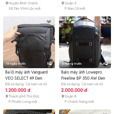
Huyện Bình Chánh
Quận 3
Xã Tân Vĩnh Lộc mới
P. Bàn Cờ mới
14 ngày trước
5
2 tháng trước
4
Ba lô máy ảnh Vanguard
Balo máy ảnh Lowepro
VEO SELECT 49 Đen
Freeline BP 350 AW Đen
Đã sử dụng
Cả nam và nữ
Đã sử dụng
Cả nam và nữ
1.200.000 đ
2.000.000 đ
Thành phố Thủ Đức
Quận 8
P. Phước Long mới
P. Chánh Hưng mới