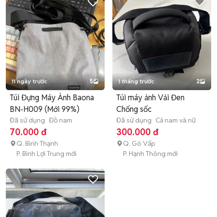
11 ngày trước
5
1 tháng trước
2
Túi Đựng Máy Ảnh Baona
Túi máy ảnh Vải Đen
BN-H009 (Mới 99%)
Chống sốc
Đã sử dụng
Đồ nam
Đã sử dụng
Cả nam và nữ
70.000 đ
300.000 đ
Q. Bình Thạnh
Q. Gò Vấp
P. Bình Lợi Trung mới
P. Hạnh Thông mới