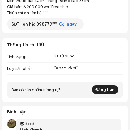
Kích thước: dài 40cm x rộng 18cm x cao 23cm

Giá bán: 6.200.000 vnđ Free ship

Thiện chí xin liên hệ ***
SĐT liên hệ:
098779***
Gọi ngay
Thông tin chi tiết
Đã sử dụng
Tình trạng
:
Cả nam và nữ
Loại sản phẩm
:
Bạn có sản phẩm tương tự?
Đăng bán
Bình luận
Tác giả