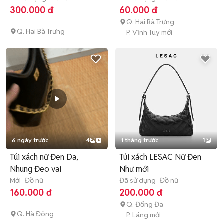
300.000 đ
60.000 đ
Q. Hai Bà Trưng
Q. Hai Bà Trưng
P. Vĩnh Tuy mới
6 ngày trước
4
1 tháng trước
1
Túi xách nữ Đen Da,
Túi xách LESAC Nữ Đen
Nhung Đeo vai
Như mới
Mới
Đồ nữ
Đã sử dụng
Đồ nữ
160.000 đ
200.000 đ
Q. Đống Đa
Q. Hà Đông
P. Láng mới