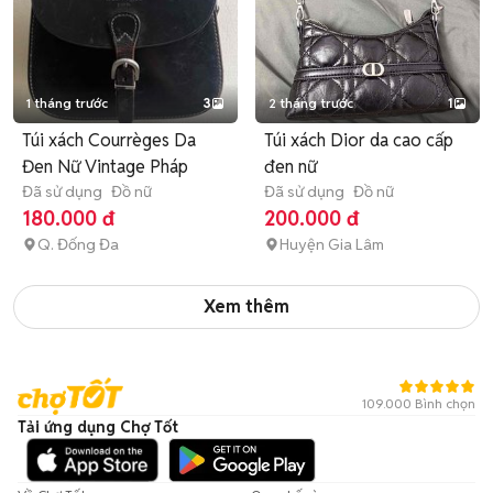
1 tháng trước
3
2 tháng trước
1
Túi xách Courrèges Da
Túi xách Dior da cao cấp
Đen Nữ Vintage Pháp
đen nữ
Đã sử dụng
Đồ nữ
Đã sử dụng
Đồ nữ
180.000 đ
200.000 đ
Q. Đống Đa
Huyện Gia Lâm
Xem thêm
109.000 Bình chọn
Tải ứng dụng Chợ Tốt