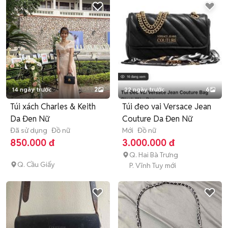
14 ngày trước
2
22 ngày trước
6
Túi xách Charles & Keith
Túi đeo vai Versace Jean
Da Đen Nữ
Couture Da Đen Nữ
Đã sử dụng
Đồ nữ
Mới
Đồ nữ
850.000 đ
3.000.000 đ
Q. Hai Bà Trưng
Q. Cầu Giấy
P. Vĩnh Tuy mới