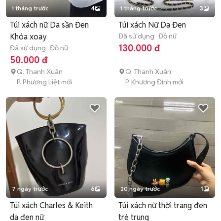
1 tháng trước
4
1 tháng trước
3
Túi xách nữ Da sần Đen
Túi xách Nữ Da Đen
Khóa xoay
Đã sử dụng
Đồ nữ
130.000 đ
Đã sử dụng
Đồ nữ
50.000 đ
Q. Thanh Xuân
Q. Thanh Xuân
P. Phương Liệt mới
P. Khương Đình mới
7 ngày trước
6
20 ngày trước
1
Túi xách Charles & Keith
Túi xách nữ thời trang đen
da đen nữ
trẻ trung