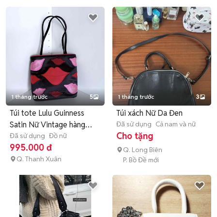
1 tháng trước
5
1 tháng trước
3
Túi tote Lulu Guinness
Túi xách Nữ Da Đen
Satin Nữ Vintage hàng
Đã sử dụng
Cả nam và nữ
Cho tặng
auth
Đã sử dụng
Đồ nữ
995.000 đ
Q. Long Biên
Q. Thanh Xuân
P. Bồ Đề mới