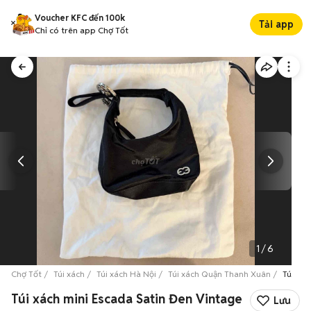
Voucher KFC đến 100k
Tải app
Chỉ có trên app Chợ Tốt
1
/
6
Chợ Tốt
Túi xách
Túi xách Hà Nội
Túi xách Quận Thanh Xuân
Túi xác
Túi xách mini Escada Satin Đen Vintage
Lưu