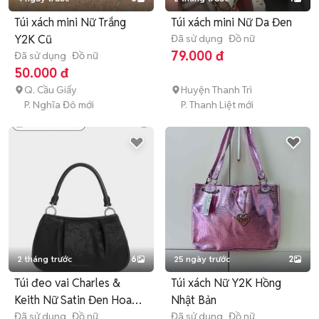
Túi xách mini Nữ Trắng
Túi xách mini Nữ Da Đen
Y2K Cũ
Đã sử dụng
Đồ nữ
79.000 đ
Đã sử dụng
Đồ nữ
50.000 đ
Q. Cầu Giấy
Huyện Thanh Trì
P. Nghĩa Đô mới
P. Thanh Liệt mới
2 tháng trước
6
25 ngày trước
2
Túi đeo vai Charles &
Túi xách Nữ Y2K Hồng
Keith Nữ Satin Đen Hoa
Nhật Bản
văn
Đã sử dụng
Đồ nữ
Đã sử dụng
Đồ nữ