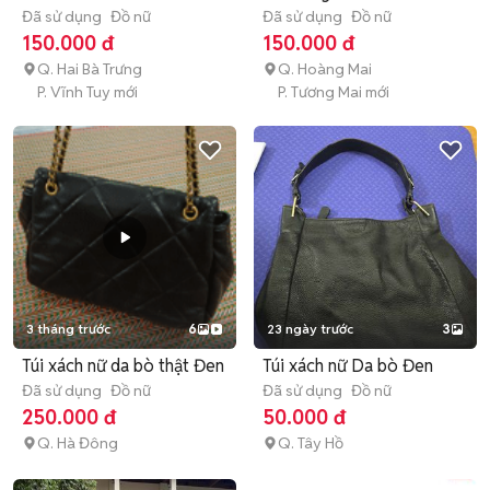
Đã sử dụng
Đồ nữ
Đã sử dụng
Đồ nữ
150.000 đ
150.000 đ
Q. Hai Bà Trưng
Q. Hoàng Mai
P. Vĩnh Tuy mới
P. Tương Mai mới
3 tháng trước
6
23 ngày trước
3
Túi xách nữ da bò thật Đen
Túi xách nữ Da bò Đen
Đã sử dụng
Đồ nữ
Đã sử dụng
Đồ nữ
250.000 đ
50.000 đ
Q. Hà Đông
Q. Tây Hồ