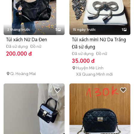
2 tháng trước
5
15 ngày trước
1
Túi xách Nữ Da Đen
Túi xách mini Nữ Da Trắng
Đã sử dụng
Đồ nữ
Đã sử dụng
200.000 đ
Đã sử dụng
Đồ nữ
35.000 đ
Huyện Mê Linh
Q. Hoàng Mai
Xã Quang Minh mới