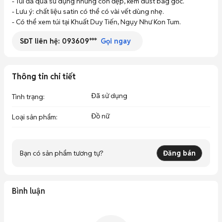
- Túi đã qua sử dụng nhưng còn đẹp, kèm dust bag gốc. 

- Lưu ý: chất liệu satin có thể có vài vết dùng nhẹ. 

- Có thể xem túi tại Khuất Duy Tiến, Ngụy Như Kon Tum.
SĐT liên hệ:
093609***
Gọi ngay
Thông tin chi tiết
Đã sử dụng
Tình trạng
:
Đồ nữ
Loại sản phẩm
:
Bạn có sản phẩm tương tự?
Đăng bán
Bình luận