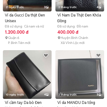
21 ngày trước
3
2 tháng trước
4
Ví da Gucci Da thật Đen
Ví Nam Da Thật Đen Khóa
Unisex
Đồng
Đã sử dụng
Cả nam và nữ
Đã sử dụng
Đồ nam
1.200.000 đ
400.000 đ
Quận 6
Huyện Bình Chánh
P. Bình Tiên mới
Xã Vĩnh Lộc mới
10 ngày trước
4
2 tháng trước
3
Ví cầm tay Da bò Đen
Ví da MANDU Da tổng