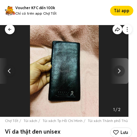
Voucher KFC đến 100k
Tải app
Chỉ có trên app Chợ Tốt
1
/
2
Chợ Tốt
Túi xách
Túi xách Tp Hồ Chí Minh
Túi xách Thành phố Thủ Đức
Ví da thật đen unisex
Lưu