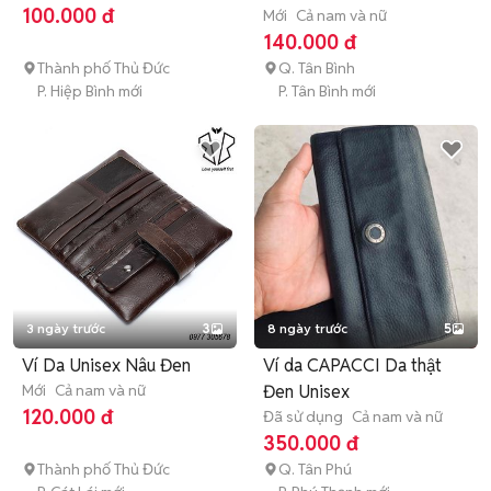
100.000 đ
Mới
Cả nam và nữ
140.000 đ
Thành phố Thủ Đức
Q. Tân Bình
P. Hiệp Bình mới
P. Tân Bình mới
3 ngày trước
3
8 ngày trước
5
Ví Da Unisex Nâu Đen
Ví da CAPACCI Da thật
Mới
Cả nam và nữ
Đen Unisex
120.000 đ
Đã sử dụng
Cả nam và nữ
350.000 đ
Thành phố Thủ Đức
Q. Tân Phú