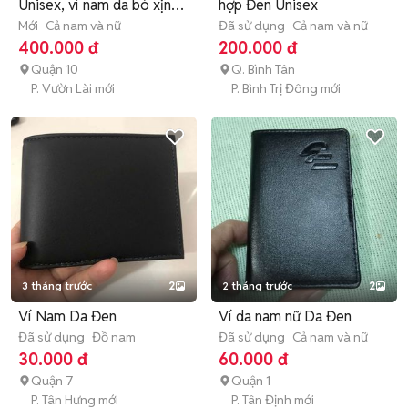
Unisex, ví nam da bò xịn
hợp Đen Unisex
100%
Mới
Cả nam và nữ
Đã sử dụng
Cả nam và nữ
400.000 đ
200.000 đ
Quận 10
Q. Bình Tân
P. Vườn Lài mới
P. Bình Trị Đông mới
3 tháng trước
2
2 tháng trước
2
Ví Nam Da Đen
Ví da nam nữ Da Đen
Đã sử dụng
Đồ nam
Đã sử dụng
Cả nam và nữ
30.000 đ
60.000 đ
Quận 7
Quận 1
P. Tân Hưng mới
P. Tân Định mới