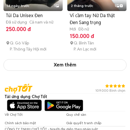
14 ngày trước
1
2 tháng trước
1
Túi Da Unisex Đen
Ví cầm tay Nữ Da thật
Đã sử dụng
Cả nam và nữ
Đen Sang trọng
250.000 đ
Mới
Đồ nữ
150.000 đ
Q. Gò Vấp
Q. Bình Tân
P. Thông Tây Hội mới
P. An Lạc mới
Xem thêm
109.000 Bình chọn
Tải ứng dụng Chợ Tốt
Về Chợ Tốt
Quy chế sàn
Chính sách bảo mật
Giải quyết tranh chấp
CÔNG TY TNHH CHỢ TỐT - Người đại diện theo pháp luật: