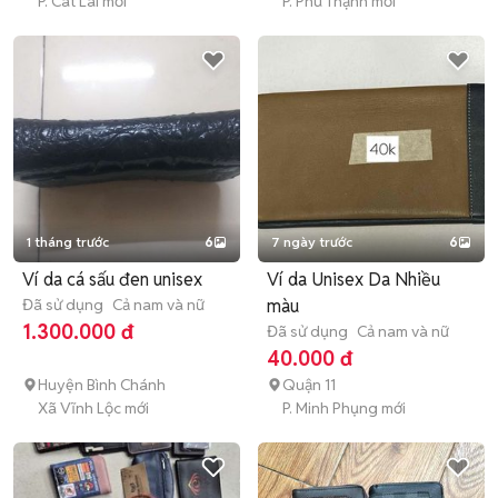
P. Cát Lái mới
P. Phú Thạnh mới
1 tháng trước
6
7 ngày trước
6
Ví da cá sấu đen unisex
Ví da Unisex Da Nhiều
Đã sử dụng
Cả nam và nữ
màu
1.300.000 đ
Đã sử dụng
Cả nam và nữ
40.000 đ
Huyện Bình Chánh
Quận 11
Xã Vĩnh Lộc mới
P. Minh Phụng mới