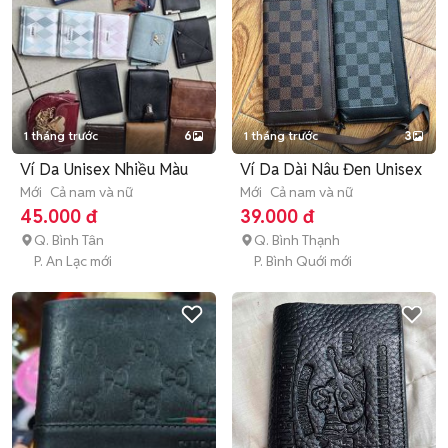
1 tháng trước
6
1 tháng trước
3
Ví Da Unisex Nhiều Màu
Ví Da Dài Nâu Đen Unisex
Mới
Cả nam và nữ
Mới
Cả nam và nữ
45.000 đ
39.000 đ
Q. Bình Tân
Q. Bình Thạnh
P. An Lạc mới
P. Bình Quới mới