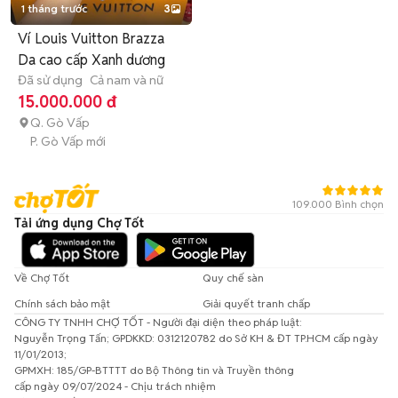
1 tháng trước
3
Ví Louis Vuitton Brazza
Da cao cấp Xanh dương
Đã sử dụng
Cả nam và nữ
15.000.000 đ
Q. Gò Vấp
P. Gò Vấp mới
109.000 Bình chọn
Tải ứng dụng Chợ Tốt
Về Chợ Tốt
Quy chế sàn
Chính sách bảo mật
Giải quyết tranh chấp
CÔNG TY TNHH CHỢ TỐT - Người đại diện theo pháp luật:
Nguyễn Trọng Tấn; GPDKKD: 0312120782 do Sở KH & ĐT TP.HCM cấp ngày
11/01/2013;
GPMXH: 185/GP-BTTTT do Bộ Thông tin và Truyền thông
cấp ngày 09/07/2024 - Chịu trách nhiệm