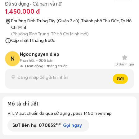
Đã sử dụng
Cả nam và nữ
1.450.000 đ
Phường Bình Trưng Tây (Quận 2 cũ), Thành phố Thủ Đức, Tp Hồ
Chí Minh
(Phường Bình Trưng, TP Hồ Chí Minh mới)
Cập nhật
1 tháng trước
Ngoc nguyen diep
N
Phản hồi:
--
0
Đã bán
0
đánh giá
Hoạt động 1 tháng trước
Gửi
Mô tả chi tiết
Ví L.V aut chuẩn đã qua sử dụng , pass 1450 free ship
SĐT liên hệ:
070852***
Gọi ngay