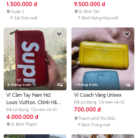
1.500.000 đ
9.500.000 đ
Quận 1
Q. Bình Tân
P. Sài Gòn mới
P. Bình Hưng Hòa mới
8 tháng trước
4
1 tháng trước
1
Ví Cầm Tay Nam Nữ:
Ví Coach Vàng Unisex
Louis Vuitton. Chính Hãng
Đã sử dụng
Cả nam và nữ
700.000 đ
Pháp
Đã sử dụng
Cả nam và nữ
4.000.000 đ
Thành phố Thủ Đức
Q. Bình Thạnh
P. Bình Trưng mới