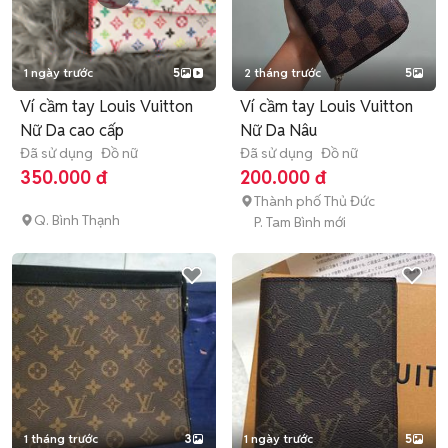
1 ngày trước
5
2 tháng trước
5
Ví cầm tay Louis Vuitton
Ví cầm tay Louis Vuitton
Nữ Da cao cấp
Nữ Da Nâu
Đã sử dụng
Đồ nữ
Đã sử dụng
Đồ nữ
350.000 đ
200.000 đ
Thành phố Thủ Đức
Q. Bình Thạnh
P. Tam Bình mới
1 tháng trước
3
1 ngày trước
5