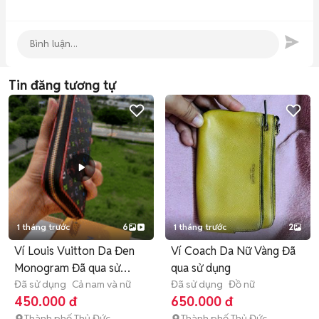
Tin đăng tương tự
1 tháng trước
6
1 tháng trước
2
Ví Louis Vuitton Da Đen
Ví Coach Da Nữ Vàng Đã
Monogram Đã qua sử
qua sử dụng
dụng
Đã sử dụng
Cả nam và nữ
Đã sử dụng
Đồ nữ
450.000 đ
650.000 đ
Thành phố Thủ Đức
Thành phố Thủ Đức