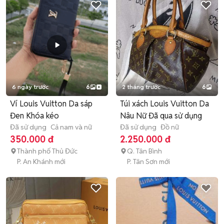
6 ngày trước
6
2 tháng trước
6
Ví Louis Vuitton Da sáp
Túi xách Louis Vuitton Da
Đen Khóa kéo
Nâu Nữ Đã qua sử dụng
Đã sử dụng
Cả nam và nữ
Đã sử dụng
Đồ nữ
350.000 đ
2.250.000 đ
Thành phố Thủ Đức
Q. Tân Bình
P. An Khánh mới
P. Tân Sơn mới