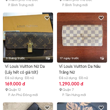
P. Bình Trưng mới
P. Bình Trưng mới
3 tháng trước
2
17 ngày trước
1
Ví Louis Vuitton Nữ Da
Ví Louis Vuitton Da Nâu
(Lấy hết có giá tốt)
Trắng Nữ
Đã sử dụng
Đồ nữ
Đã sử dụng
Đồ nữ
169.000 đ
1.290.000 đ
Quận 12
Quận 7
P. An Phú Đông mới
P. Tân Hưng mới