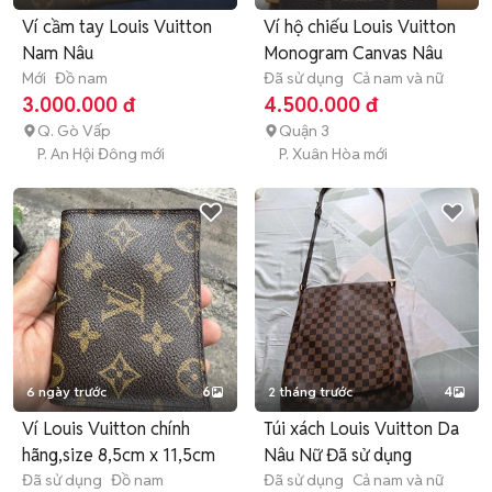
Ví cầm tay Louis Vuitton
Ví hộ chiếu Louis Vuitton
Nam Nâu
Monogram Canvas Nâu
Mới
Đồ nam
Đã sử dụng
Cả nam và nữ
3.000.000 đ
4.500.000 đ
Q. Gò Vấp
Quận 3
P. An Hội Đông mới
P. Xuân Hòa mới
6 ngày trước
6
2 tháng trước
4
Ví Louis Vuitton chính
Túi xách Louis Vuitton Da
hãng,size 8,5cm x 11,5cm
Nâu Nữ Đã sử dụng
Đã sử dụng
Đồ nam
Đã sử dụng
Cả nam và nữ