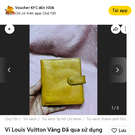
Voucher KFC đến 100k
Tải app
Chỉ có trên app Chợ Tốt
1
/
3
Chợ Tốt
Túi xách
Túi xách Tp Hồ Chí Minh
Túi xách Thành phố Thủ Đức
Ví Louis Vuitton Vàng Đã qua sử dụng
Lưu