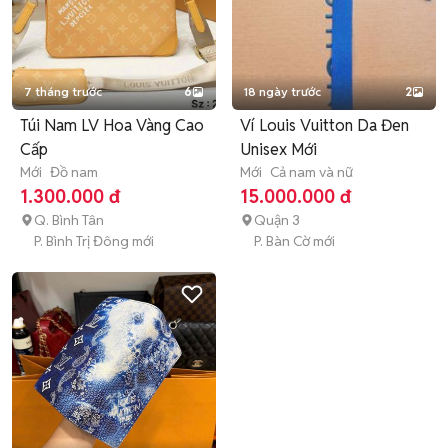
7 tháng trước
6
18 ngày trước
2
Túi Nam LV Hoa Vàng Cao
Ví Louis Vuitton Da Đen
Cấp
Unisex Mới
Mới
Đồ nam
Mới
Cả nam và nữ
1.300.000 đ
15.000.000 đ
Q. Bình Tân
Quận 3
P. Bình Trị Đông mới
P. Bàn Cờ mới