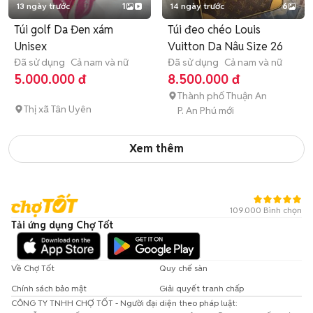
13 ngày trước
1
14 ngày trước
6
Túi golf Da Đen xám
Túi đeo chéo Louis
Unisex
Vuitton Da Nâu Size 26
Đã sử dụng
Cả nam và nữ
Đã sử dụng
Cả nam và nữ
5.000.000 đ
8.500.000 đ
Thành phố Thuận An
Thị xã Tân Uyên
P. An Phú mới
Xem thêm
109.000 Bình chọn
Tải ứng dụng Chợ Tốt
Về Chợ Tốt
Quy chế sàn
Chính sách bảo mật
Giải quyết tranh chấp
CÔNG TY TNHH CHỢ TỐT - Người đại diện theo pháp luật: