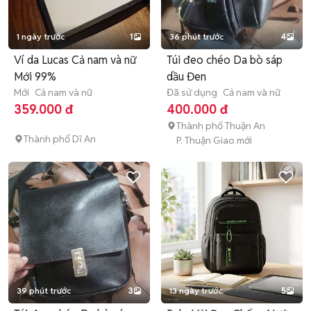
1 ngày trước
1
36 phút trước
4
Ví da Lucas Cả nam và nữ
Túi đeo chéo Da bò sáp
Mới 99%
dầu Đen
Mới
Cả nam và nữ
Đã sử dụng
Cả nam và nữ
359.000 đ
400.000 đ
Thành phố Thuận An
Thành phố Dĩ An
P. Thuận Giao mới
39 phút trước
3
13 ngày trước
5