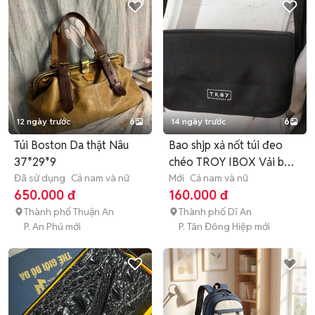
12 ngày trước
6
14 ngày trước
6
Túi Boston Da thật Nâu
Bao shjp xả nốt túi đeo
37*29*9
chéo TROY IBOX Vải bố
Đã sử dụng
Cả nam và nữ
Đen
Mới
Cả nam và nữ
650.000 đ
160.000 đ
Thành phố Thuận An
Thành phố Dĩ An
P. An Phú mới
P. Tân Đông Hiệp mới