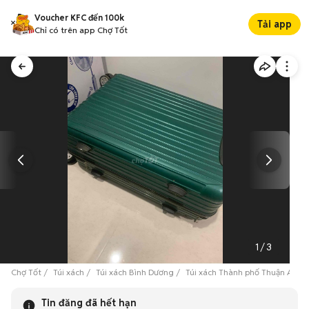
Voucher KFC đến 100k
Tải app
Chỉ có trên app Chợ Tốt
1
/
3
Chợ Tốt
Túi xách
Túi xách Bình Dương
Túi xách Thành phố Thuận An
Tin đăng đã hết hạn