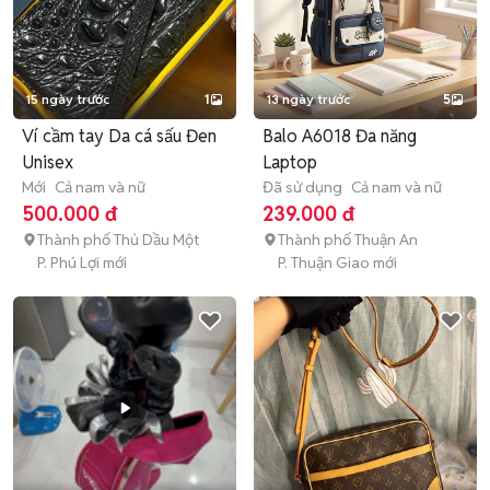
15 ngày trước
1
13 ngày trước
5
Ví cầm tay Da cá sấu Đen
Balo A6018 Đa năng
Unisex
Laptop
Mới
Cả nam và nữ
Đã sử dụng
Cả nam và nữ
500.000 đ
239.000 đ
Thành phố Thủ Dầu Một
Thành phố Thuận An
P. Phú Lợi mới
P. Thuận Giao mới