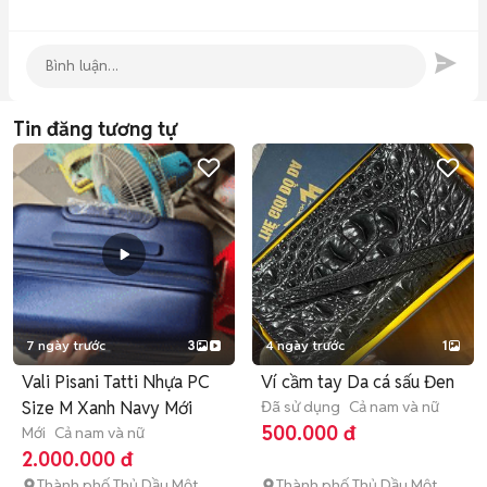
Tin đăng tương tự
7 ngày trước
3
4 ngày trước
1
Vali Pisani Tatti Nhựa PC
Ví cầm tay Da cá sấu Đen
Size M Xanh Navy Mới
Đã sử dụng
Cả nam và nữ
500.000 đ
Mới
Cả nam và nữ
2.000.000 đ
Thành phố Thủ Dầu Một
Thành phố Thủ Dầu Một