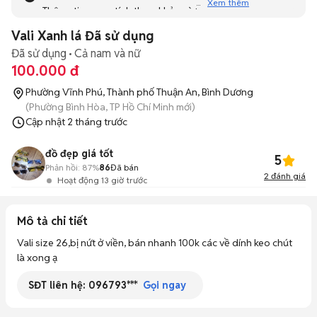
Xem thêm
Thông tin mang tính tham khảo và bạn không thể liên hệ
với người bán. Bạn hãy tham khảo thêm các tin đăng
Vali Xanh lá Đã sử dụng
tương tự khác dưới đây nhé!
Đã sử dụng
Cả nam và nữ
100.000 đ
Phường Vĩnh Phú, Thành phố Thuận An, Bình Dương
(Phường Bình Hòa, TP Hồ Chí Minh mới)
Cập nhật
2 tháng trước
đồ đẹp giá tốt
5
Phản hồi:
87%
86
Đã bán
2
đánh giá
Hoạt động 13 giờ trước
Mô tả chi tiết
Vali size 26,bị nứt ở viền, bán nhanh 100k các về dính keo chút 
là xong ạ
SĐT liên hệ:
096793***
Gọi ngay