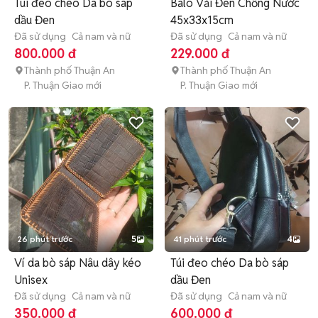
Túi đeo chéo Da bò sáp
Balo Vải Đen Chống Nước
dầu Đen
45x33x15cm
Đã sử dụng
Cả nam và nữ
Đã sử dụng
Cả nam và nữ
800.000 đ
229.000 đ
Thành phố Thuận An
Thành phố Thuận An
P. Thuận Giao mới
P. Thuận Giao mới
26 phút trước
5
41 phút trước
4
Ví da bò sáp Nâu dây kéo
Túi đeo chéo Da bò sáp
Unisex
dầu Đen
Đã sử dụng
Cả nam và nữ
Đã sử dụng
Cả nam và nữ
350.000 đ
600.000 đ