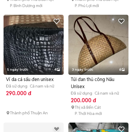
P. Bình Dương mới
P. Phú Lợi mới
5 ngày trước
4
3 ngày trước
6
Ví da cá sấu đen unisex
Túi đan thủ công Nâu
Đã sử dụng
Cả nam và nữ
Unisex
290.000 đ
Đã sử dụng
Cả nam và nữ
200.000 đ
Thị xã Bến Cát
Thành phố Thuận An
P. Thới Hòa mới