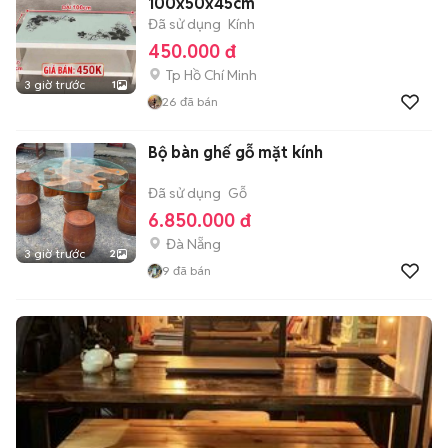
100x50x45cm
Đã sử dụng
Kính
450.000 đ
Tp Hồ Chí Minh
3 giờ trước
1
26
đã bán
Bộ bàn ghế gỗ mặt kính
Đã sử dụng
Gỗ
6.850.000 đ
Đà Nẵng
3 giờ trước
2
9
đã bán