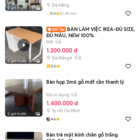
Đà Nẵng
2 giờ trước
1
5.0
87
đã bán
BÀN LÀM VIỆC IKEA-ĐỦ SIZE,
ĐỦ MÀU, NEW 100%
Mới
Gỗ
1.200.000 đ
Đà Nẵng
158
2 giờ trước
6
5.0
Bàn họp 2m6 gỗ mdf cần thanh lý
Đã sử dụng
Gỗ
1.400.000 đ
Tp Hồ Chí Minh
2 giờ trước
1
4.6
Bàn trà mặt kính chân gỗ trắng