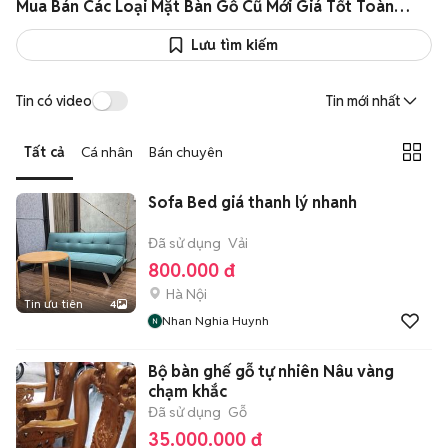
Mua Bán Các Loại Mặt Bàn Gỗ Cũ Mới Giá Tốt Toàn Quốc
Lưu tìm kiếm
Tin có video
Tin mới nhất
Tất cả
Cá nhân
Bán chuyên
Sofa Bed giá thanh lý nhanh
Đã sử dụng
Vải
800.000 đ
Hà Nội
Tin ưu tiên
4
Nhan Nghia Huynh
Bộ bàn ghế gỗ tự nhiên Nâu vàng
chạm khắc
Đã sử dụng
Gỗ
35.000.000 đ