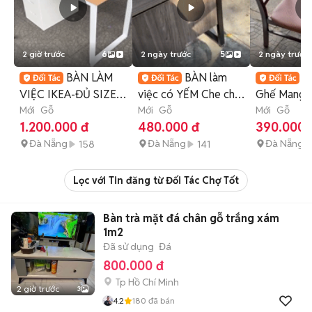
2 giờ trước
6
2 ngày trước
5
2 ngày trước
BÀN LÀM
BÀN làm
G
VIỆC IKEA-ĐỦ SIZE,
việc có YẾM Che cho
Ghế Mango
ĐỦ MÀU, NEW 100%
Mới
Gỗ
Văn Phòng
Mới
Gỗ
Rẻ, New 1
Mới
Gỗ
1.200.000 đ
480.000 đ
390.000 
Đà Nẵng
Đà Nẵng
Đà Nẵng
158
141
Lọc với Tin đăng từ Đối Tác Chợ Tốt
Bàn trà mặt đá chân gỗ trắng xám
1m2
Đã sử dụng
Đá
800.000 đ
Tp Hồ Chí Minh
2 giờ trước
3
4.2
180
đã bán