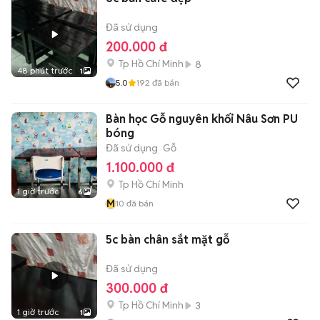
Đã sử dụng
200.000 đ
Tp Hồ Chí Minh
8
48 phút trước
1
5.0
192
đã bán
Bàn học Gỗ nguyên khối Nâu Sơn PU
bóng
Đã sử dụng
Gỗ
1.100.000 đ
Tp Hồ Chí Minh
1 giờ trước
6
M
10
đã bán
5c bàn chân sắt mặt gỗ
Đã sử dụng
300.000 đ
Tp Hồ Chí Minh
3
1 giờ trước
1