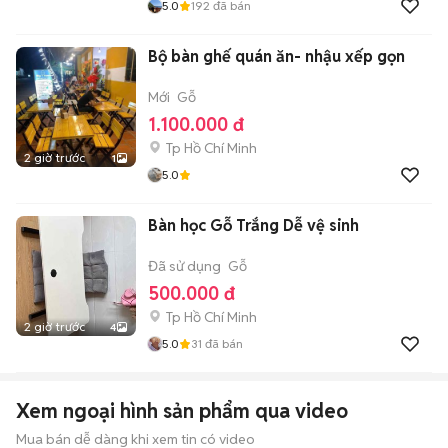
5.0
192
đã bán
Bộ bàn ghế quán ăn- nhậu xếp gọn
Mới
Gỗ
1.100.000 đ
Tp Hồ Chí Minh
2 giờ trước
1
5.0
Bàn học Gỗ Trắng Dễ vệ sinh
Đã sử dụng
Gỗ
500.000 đ
Tp Hồ Chí Minh
2 giờ trước
4
5.0
31
đã bán
Xem ngoại hình sản phẩm qua video
Mua bán dễ dàng khi xem tin có video