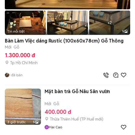
+
2
Tin nổi bật
5
Bàn Làm Việc dáng Rustic (100x60x78cm) Gỗ Thông
Mới
Gỗ
1.300.000 đ
Tp Hồ Chí Minh
1
đã bán
Mặt bàn trà Gỗ Nâu Sân vườn
Mới
Gỗ
400.000 đ
Thừa Thiên Huế
(
TP Huế
mới)
3 giờ trước
5
Hai Cao