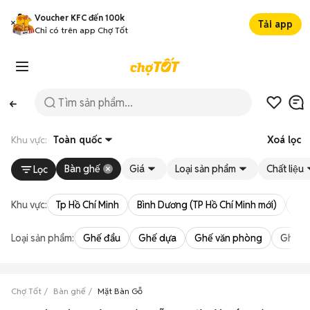
Voucher KFC đến 100k
Tải app
Chỉ có trên app Chợ Tốt
Khu vực:
Toàn quốc
Xoá lọc
Bàn ghế
Giá
Loại sản phẩm
Chất liệu
Lọc
Khu vực:
Tp Hồ Chí Minh
Bình Dương (TP Hồ Chí Minh mới)
Bà 
Loại sản phẩm:
Ghế đẩu
Ghế dựa
Ghế văn phòng
Ghế m
Chợ Tốt
Bàn ghế
Mặt Bàn Gỗ