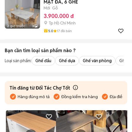
MẶT ĐÁ, 6 GHẾ
Mới
Gỗ
3.900.000 đ
Tp Hồ Chí Minh
2 giờ trước
2
5.0
17
đã bán
Bạn cần tìm
loại sản phẩm
nào ?
Loại sản phẩm:
Ghế đẩu
Ghế dựa
Ghế văn phòng
Ghế m
Tin đăng từ Đối Tác Chợ Tốt
Hàng đúng mô tả
Đồng kiểm tra hàng
Địa điểm bán