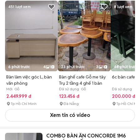
451
lượt xem
8
lượt xem
6 phút trước
4
1
23 phút trước
3
1
48 phút trước
Bàn làm việc góc L, bàn
Bàn ghế cafe Gỗ me tây
6c bàn cafe đ
văn phòng
Trụ 2 tầng 4 ghế 1 bàn
Mới Gỗ
Đã sử dụng Gỗ
Đã sử dụng
2.449.999 đ
123.456 đ
200.000 đ
Tp Hồ Chí Minh
Đà Nẵng
Tp Hồ Chí Mi
Xem tin có video
COMBO BÀN ĂN CONCORDE 1M6