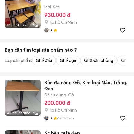
Mới
Sắt
930.000 đ
Tp Hồ Chí Minh
31 phút trước
3
5.0
Bạn cần tìm
loại sản phẩm
nào ?
Loại sản phẩm:
Ghế đẩu
Ghế dựa
Ghế văn phòng
Ghế m
Bàn đa năng Gỗ, Kim loại Nâu, Trắng,
Đen
Đã sử dụng
Gỗ
200.000 đ
Tp Hồ Chí Minh
45 phút trước
3
5.0
62
đã bán
6c bàn cafe đẹp