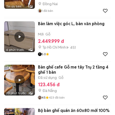
Đồng Nai
Tin ưu tiên
5
1
đã bán
Bàn làm việc góc L, bàn văn phòng
Mới
Gỗ
2.449.999 đ
Tp Hồ Chí Minh
451
6 phút trước
4
5.0
Bàn ghế cafe Gỗ me tây Trụ 2 tầng 4
ghế 1 bàn
Đã sử dụng
Gỗ
123.456 đ
Đà Nẵng
23 phút trước
3
4.5
423
đã bán
Bộ bàn ghế quán ăn 60x80 mới 100%