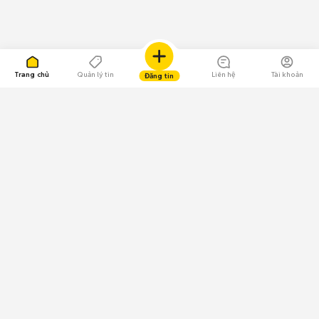
Trang chủ
Quản lý tin
Liên hệ
Tài khoản
Đăng tin
109.000 Bình chọn
Tải ứng dụng Chợ Tốt
Về Chợ Tốt
Quy chế sàn
Chính sách bảo mật
Giải quyết tranh chấp
CÔNG TY TNHH CHỢ TỐT - Người đại diện theo pháp luật: