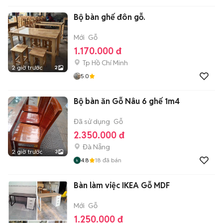
Bộ bàn ghế đôn gỗ.
Mới
Gỗ
1.170.000 đ
Tp Hồ Chí Minh
2 giờ trước
2
5.0
Bộ bàn ăn Gỗ Nâu 6 ghế 1m4
Đã sử dụng
Gỗ
2.350.000 đ
Đà Nẵng
2 giờ trước
3
4.8
18
đã bán
Bàn làm việc IKEA Gỗ MDF
Mới
Gỗ
1.250.000 đ