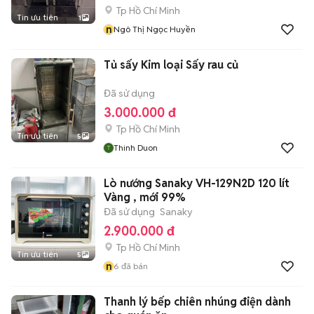
Tp Hồ Chí Minh
Tin ưu tiên
1
n
Ngô Thị Ngọc Huyền
Tủ sấy Kim loại Sấy rau củ
Đã sử dụng
3.000.000 đ
Tp Hồ Chí Minh
Tin ưu tiên
5
Thinh Duon
Lò nướng Sanaky VH-129N2D 120 lít
Vàng , mới 99%
Đã sử dụng
Sanaky
2.900.000 đ
Tp Hồ Chí Minh
Tin ưu tiên
5
n
6
đã bán
Thanh lý bếp chiên nhúng điện dành