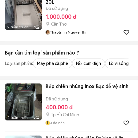
20L
Đã sử dụng
1.000.000 đ
Cần Thơ
2 tuần trước
3
Thaotrinh Nguyenthi
Bạn cần tìm
loại sản phẩm
nào ?
Loại sản phẩm:
Máy pha cà phê
Nồi cơm điện
Lò vi sóng
Bếp chiên nhúng Inox Bạc dễ vệ sinh
Đã sử dụng
400.000 đ
Tp Hồ Chí Minh
2 tuần trước
2
l
3
đã bán