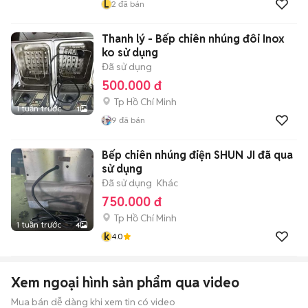
L
2
đã bán
Thanh lý - Bếp chiên nhúng đôi Inox
ko sử dụng
Đã sử dụng
500.000 đ
Tp Hồ Chí Minh
1 tuần trước
1
9
đã bán
Bếp chiên nhúng điện SHUN JI đã qua
sử dụng
Đã sử dụng
Khác
750.000 đ
Tp Hồ Chí Minh
1 tuần trước
4
k
4.0
Xem ngoại hình sản phẩm qua video
Mua bán dễ dàng khi xem tin có video