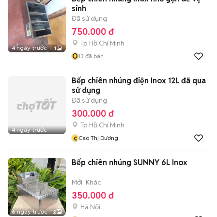
sinh
Đã sử dụng
750.000 đ
Tp Hồ Chí Minh
4 ngày trước
1
O
13
đã bán
Bếp chiên nhúng điện Inox 12L đã qua
sử dụng
Đã sử dụng
300.000 đ
Tp Hồ Chí Minh
4 ngày trước
c
Cao Thị Dương
Bếp chiên nhúng SUNNY 6L Inox
Mới
Khác
350.000 đ
Hà Nội
6 ngày trước
2