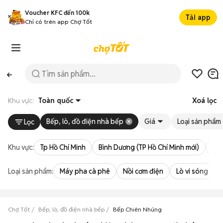
Voucher KFC đến 100k
Tải app
Chỉ có trên app Chợ Tốt
Khu vực:
Toàn quốc
Xoá lọc
Bếp, lò, đồ điện nhà bếp
Giá
Loại sản phẩm
Lọc
Khu vực:
Tp Hồ Chí Minh
Bình Dương (TP Hồ Chí Minh mới)
Bà 
Loại sản phẩm:
Máy pha cà phê
Nồi cơm điện
Lò vi sóng
Chợ Tốt
Bếp, lò, đồ điện nhà bếp
Bếp Chiên Nhúng