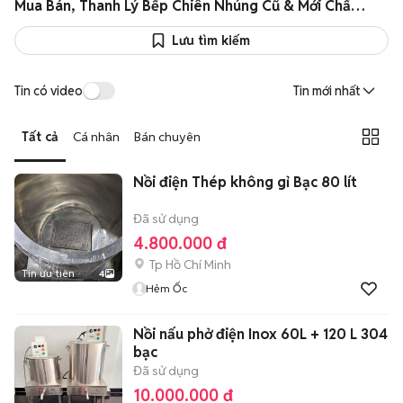
Mua Bán, Thanh Lý Bếp Chiên Nhúng Cũ & Mới Chất Lượng Giá Rẻ
Lưu tìm kiếm
Tin có video
Tin mới nhất
Tất cả
Cá nhân
Bán chuyên
Nồi điện Thép không gỉ Bạc 80 lít
Đã sử dụng
4.800.000 đ
Tp Hồ Chí Minh
Tin ưu tiên
4
Hẻm Ốc
Nồi nấu phở điện Inox 60L + 120 L 304
bạc
Đã sử dụng
10.000.000 đ