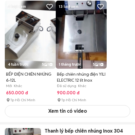
4
lượt xem
13
lượt xem
4 tuần trước
5
1
1 tháng trước
5
1
BẾP ĐIỆN CHIÊN NHÚNG
Bếp chiên nhúng điện YILI
6-12L
ELECTRIC 12 lít Inox
Mới Khác
Đã sử dụng Khác
650.000 đ
900.000 đ
Tp Hồ Chí Minh
Tp Hồ Chí Minh
Xem tin có video
Thanh lý bếp chiên nhúng Inox 304