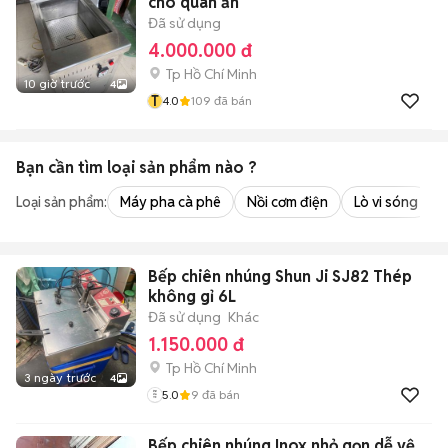
cho quán ăn
Đã sử dụng
4.000.000 đ
Tp Hồ Chí Minh
10 giờ trước
4
T
4.0
109
đã bán
Bạn cần tìm
loại sản phẩm
nào ?
Loại sản phẩm:
Máy pha cà phê
Nồi cơm điện
Lò vi sóng
Bếp chiên nhúng Shun Ji SJ82 Thép
không gỉ 6L
Đã sử dụng
Khác
1.150.000 đ
Tp Hồ Chí Minh
3 ngày trước
4
5.0
9
đã bán
Bếp chiên nhúng Inox nhỏ gọn dễ vệ