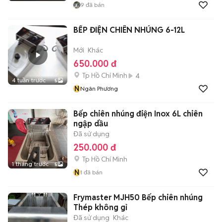
9
đã bán
BẾP ĐIỆN CHIÊN NHÚNG 6-12L
Mới
Khác
650.000 đ
Tp Hồ Chí Minh
4
4 tuần trước
5
N
Ngân Phương
Bếp chiên nhúng điện Inox 6L chiên
ngập dầu
Đã sử dụng
250.000 đ
Tp Hồ Chí Minh
1 tháng trước
5
N
1
đã bán
Frymaster MJH50 Bếp chiên nhúng
Thép không gỉ
Đã sử dụng
Khác