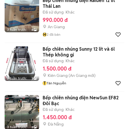
Bếp chiên nhúng điện Raiden 12 lít
Thái Lan
Đã sử dụng
Khác
990.000 đ
An Giang
3 tuần trước
6
H
2
đã bán
Bếp chiên nhúng Sunny 12 lít và 6l
Thép không gỉ
Đã sử dụng
Khác
1.500.000 đ
Kiên Giang
(
An Giang
mới)
3 tuần trước
2
T
Tân Nguyễn
Bếp chiên nhúng điện NewSun EF82
Đôi Bạc
Đã sử dụng
Khác
1.450.000 đ
Đà Nẵng
3 tuần trước
2