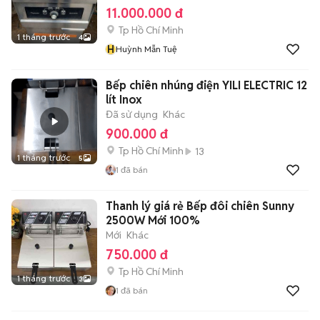
11.000.000 đ
Tp Hồ Chí Minh
1 tháng trước
4
H
Huỳnh Mẫn Tuệ
Bếp chiên nhúng điện YILI ELECTRIC 12
lít Inox
Đã sử dụng
Khác
900.000 đ
Tp Hồ Chí Minh
13
1 tháng trước
5
1
đã bán
Thanh lý giá rẻ Bếp đôi chiên Sunny
2500W Mới 100%
Mới
Khác
750.000 đ
Tp Hồ Chí Minh
1 tháng trước
3
1
đã bán