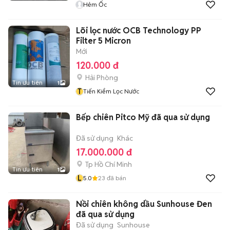
Hẻm Ốc
Lõi lọc nước OCB Technology PP
Filter 5 Micron
Mới
120.000 đ
Hải Phòng
Tin ưu tiên
1
T
Tiến Kiểm Lọc Nước
Bếp chiên Pitco Mỹ đã qua sử dụng
Đã sử dụng
Khác
17.000.000 đ
Tp Hồ Chí Minh
Tin ưu tiên
1
L
5.0
23
đã bán
Nồi chiên không dầu Sunhouse Đen
đã qua sử dụng
Đã sử dụng
Sunhouse