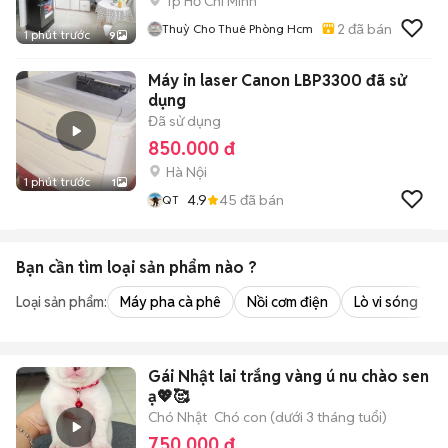
Tp Hồ Chí Minh
2
đã bán
Thuỳ Cho Thuê Phòng Hcm
1 phút trước
9
Máy in laser Canon LBP3300 đã sử
dụng
Đã sử dụng
850.000 đ
Hà Nội
1 phút trước
1
4.9
45
đã bán
QT
Bạn cần tìm
loại sản phẩm
nào ?
Loại sản phẩm:
Máy pha cà phê
Nồi cơm điện
Lò vi sóng
Gái Nhật lai trắng vàng ú nu chào sen
ạ💖🥰
Chó Nhật
Chó con (dưới 3 tháng tuổi)
750.000 đ