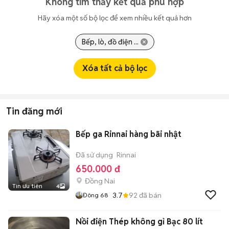
Không tìm thấy kết quả phù hợp
Hãy xóa một số bộ lọc để xem nhiều kết quả hơn
Bếp, lò, đồ điện ...
Xóa tất cả bộ lọc
Tin đăng mới
Bếp ga Rinnai hàng bãi nhật
Đã sử dụng
Rinnai
650.000 đ
Đồng Nai
Tin ưu tiên
4
3.7
92
đã bán
Đông 68
Nồi điện Thép không gỉ Bạc 80 lít