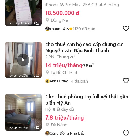
iPhone 16 Pro Max
256 GB
4-6 tháng
18.500.000 đ
Đồng Nai
37 giây trước
6
4.6
1120
đã bán
Thanh
cho thuê căn hộ cao cấp chung cư
Nguyễn văn Đậu Bình Thạnh
2 PN
Chung cư
14 triệu/tháng
98 m²
Tp Hồ Chí Minh
1 phút trước
5
a
4
đã bán
Anh Dương
Cho thuê phòng trọ full nội thất gần
biển Mỹ An
Nội thất đầy đủ
7,8 triệu/tháng
Đà Nẵng
1 phút trước
4
Cộng Đồng Nhà Đất