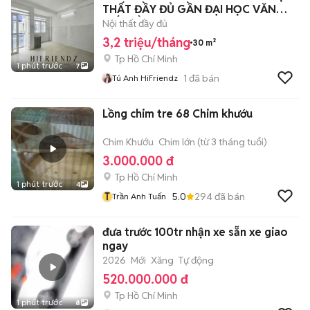
THẤT ĐẦY ĐỦ GẦN ĐẠI HỌC VĂN
HIẾN ĐẦM SEN
Nội thất đầy đủ
3,2 triệu/tháng
30 m²
Tp Hồ Chí Minh
1 phút trước
7
1
đã bán
Tú Anh HiFriendz
Lồng chim tre 68 Chim khướu
Chim Khướu
Chim lớn (từ 3 tháng tuổi)
3.000.000 đ
Tp Hồ Chí Minh
1 phút trước
4
T
5.0
294
đã bán
Trần Anh Tuấn
đưa trước 100tr nhận xe sẵn xe giao
ngay
2026
Mới
Xăng
Tự động
520.000.000 đ
Tp Hồ Chí Minh
1 phút trước
8