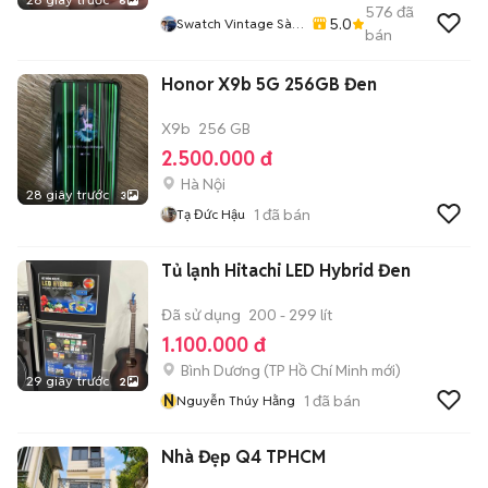
6
576
đã
5.0
Swatch Vintage Sài
bán
Gòn
Honor X9b 5G 256GB Đen
X9b
256 GB
2.500.000 đ
Hà Nội
28 giây trước
3
1
đã bán
Tạ Đức Hậu
Tủ lạnh Hitachi LED Hybrid Đen
Đã sử dụng
200 - 299 lít
1.100.000 đ
Bình Dương
(
TP Hồ Chí Minh
mới)
29 giây trước
2
N
1
đã bán
Nguyễn Thúy Hằng
Nhà Đẹp Q4 TPHCM