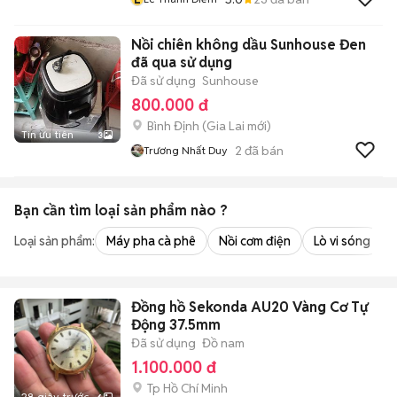
Nồi chiên không dầu Sunhouse Đen
đã qua sử dụng
Đã sử dụng
Sunhouse
800.000 đ
Bình Định
(
Gia Lai
mới)
Tin ưu tiên
3
2
đã bán
Trương Nhất Duy
Bạn cần tìm
loại sản phẩm
nào ?
Loại sản phẩm:
Máy pha cà phê
Nồi cơm điện
Lò vi sóng
Đồng hồ Sekonda AU20 Vàng Cơ Tự
Động 37.5mm
Đã sử dụng
Đồ nam
1.100.000 đ
Tp Hồ Chí Minh
28 giây trước