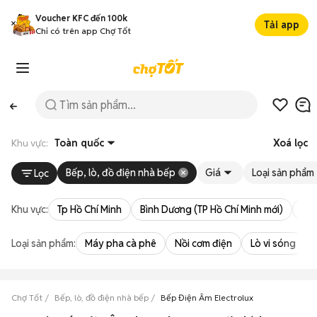
Voucher KFC đến 100k
Tải app
Chỉ có trên app Chợ Tốt
Khu vực:
Toàn quốc
Xoá lọc
Bếp, lò, đồ điện nhà bếp
Giá
Loại sản phẩm
Lọc
Khu vực:
Tp Hồ Chí Minh
Bình Dương (TP Hồ Chí Minh mới)
Bà 
Loại sản phẩm:
Máy pha cà phê
Nồi cơm điện
Lò vi sóng
Chợ Tốt
Bếp, lò, đồ điện nhà bếp
Bếp Điện Âm Electrolux