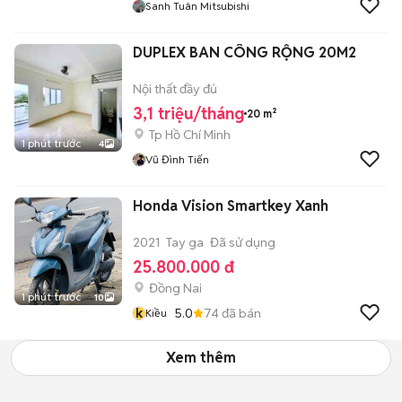
Sanh Tuân Mitsubishi
DUPLEX BAN CÔNG RỘNG 20M2
Nội thất đầy đủ
3,1 triệu/tháng
20 m²
Tp Hồ Chí Minh
1 phút trước
4
Vũ Đình Tiến
Honda Vision Smartkey Xanh
2021
Tay ga
Đã sử dụng
25.800.000 đ
Đồng Nai
1 phút trước
10
k
5.0
74
đã bán
Kiều
Xem thêm