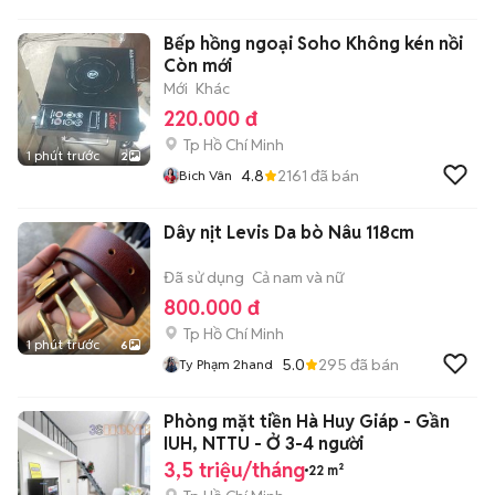
Bếp hồng ngoại Soho Không kén nồi
Còn mới
Mới
Khác
220.000 đ
Tp Hồ Chí Minh
1 phút trước
2
4.8
2161
đã bán
Bich Vân
Dây nịt Levis Da bò Nâu 118cm
Đã sử dụng
Cả nam và nữ
800.000 đ
Tp Hồ Chí Minh
1 phút trước
6
5.0
295
đã bán
Ty Phạm 2hand
Phòng mặt tiền Hà Huy Giáp - Gần
IUH, NTTU - Ở 3-4 người
3,5 triệu/tháng
22 m²