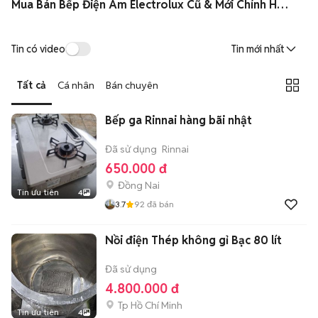
Mua Bán Bếp Điện Âm Electrolux Cũ & Mới Chính Hãng Giá Rẻ
Tin có video
Tin mới nhất
Tất cả
Cá nhân
Bán chuyên
Bếp ga Rinnai hàng bãi nhật
Đã sử dụng
Rinnai
650.000 đ
Đồng Nai
Tin ưu tiên
4
3.7
92
đã bán
Nồi điện Thép không gỉ Bạc 80 lít
Đã sử dụng
4.800.000 đ
Tp Hồ Chí Minh
Tin ưu tiên
4