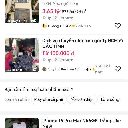
5 PN
Nhà ngõ, hẻm
3,65 tỷ
109 tr/m²
34 m²
Tp Hồ Chí Minh
31 giây trước
11
L
4.4
2
đã bán
LE Bang LE
Dịch vụ chuyển nhà trọn gói TpHCM đi
CÁC TỈNH
Từ 100.000 đ
Tp Hồ Chí Minh
2500
đã
4.7
Chuyển Nhà Trọn Gói
33 giây trước
1
bán
Robert Biện
Bạn cần tìm
loại sản phẩm
nào ?
Loại sản phẩm:
Máy pha cà phê
Nồi cơm điện
Lò vi sóng
iPhone 16 Pro Max 256GB Trắng Like
New