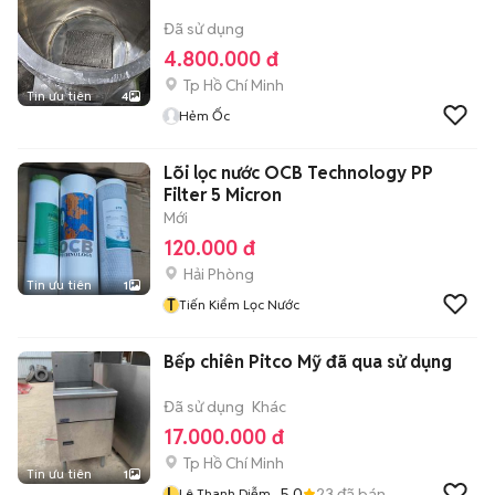
Đã sử dụng
4.800.000 đ
Tp Hồ Chí Minh
Tin ưu tiên
4
Hẻm Ốc
Lõi lọc nước OCB Technology PP
Filter 5 Micron
Mới
120.000 đ
Hải Phòng
Tin ưu tiên
1
T
Tiến Kiểm Lọc Nước
Bếp chiên Pitco Mỹ đã qua sử dụng
Đã sử dụng
Khác
17.000.000 đ
Tp Hồ Chí Minh
Tin ưu tiên
1
L
5.0
23
đã bán
Lê Thanh Diễm