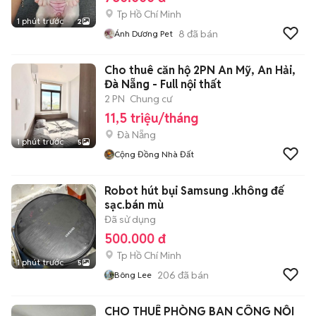
Tp Hồ Chí Minh
1 phút trước
2
8
đã bán
Ánh Dương Pet
Cho thuê căn hộ 2PN An Mỹ, An Hải,
Đà Nẵng - Full nội thất
2 PN
Chung cư
11,5 triệu/tháng
Đà Nẵng
1 phút trước
5
Cộng Đồng Nhà Đất
Robot hút bụi Samsung .không đế
sạc.bán mù
Đã sử dụng
500.000 đ
Tp Hồ Chí Minh
1 phút trước
5
206
đã bán
Bông Lee
CHO THUÊ PHÒNG BAN CÔNG NỘI