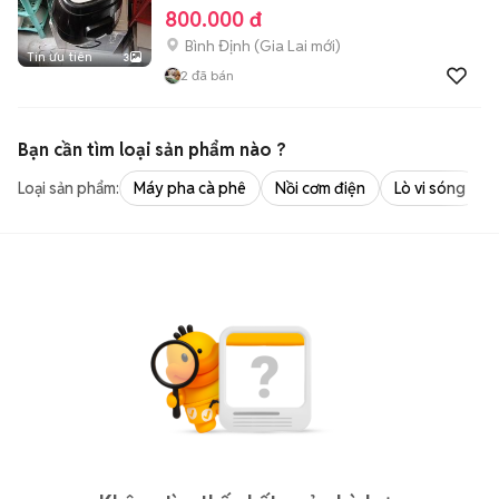
800.000 đ
Bình Định
(
Gia Lai
mới)
Tin ưu tiên
3
2
đã bán
Bạn cần tìm
loại sản phẩm
nào ?
Loại sản phẩm:
Máy pha cà phê
Nồi cơm điện
Lò vi sóng