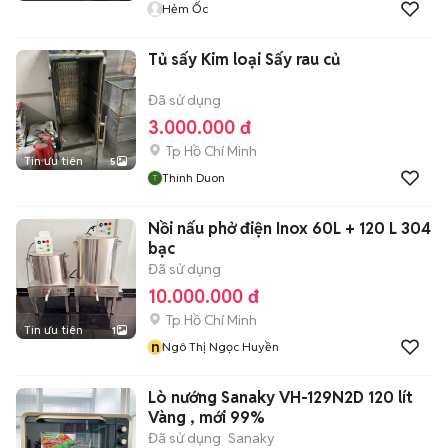
Hẻm Ốc
Tủ sấy Kim loại Sấy rau củ
Đã sử dụng
3.000.000 đ
Tp Hồ Chí Minh
Tin ưu tiên
5
Thinh Duon
Nồi nấu phở điện Inox 60L + 120 L 304
bạc
Đã sử dụng
10.000.000 đ
Tp Hồ Chí Minh
Tin ưu tiên
1
n
Ngô Thị Ngọc Huyền
Lò nướng Sanaky VH-129N2D 120 lít
Vàng , mới 99%
Đã sử dụng
Sanaky