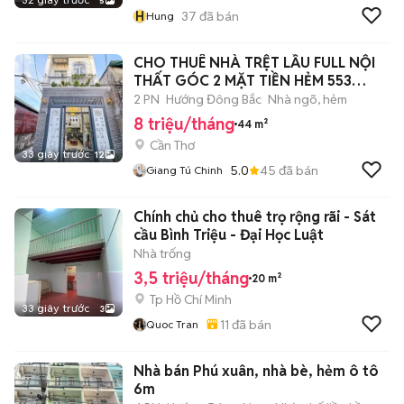
5
H
37
đã bán
Hung
CHO THUÊ NHÀ TRỆT LẦU FULL NỘI
THẤT GÓC 2 MẶT TIỀN HẺM 553
ĐƯỜNG 30/4
2 PN
Hướng Đông Bắc
Nhà ngõ, hẻm
8 triệu/tháng
44 m²
Cần Thơ
33 giây trước
12
5.0
45
đã bán
Giang Tú Chinh
Chính chủ cho thuê trọ rộng rãi - Sát
cầu Bình Triệu - Đại Học Luật
Nhà trống
3,5 triệu/tháng
20 m²
Tp Hồ Chí Minh
33 giây trước
3
11
đã bán
Quoc Tran
Nhà bán Phú xuân, nhà bè, hẻm ô tô
6m