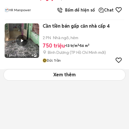
Bấm để hiện số
Chat
HR Manpower
Cần tiền bán gấp căn nhà cấp 4
2 PN
Nhà ngõ, hẻm
750 triệu
13 tr/m²
56 m²
Bình Dương
(
TP Hồ Chí Minh
mới)
1 phút trước
9
Đ
Đức Trần
Xem thêm