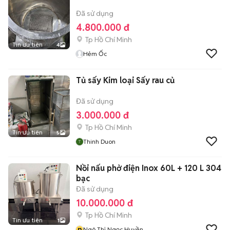
Đã sử dụng
4.800.000 đ
Tp Hồ Chí Minh
Tin ưu tiên
4
Hẻm Ốc
Tủ sấy Kim loại Sấy rau củ
Đã sử dụng
3.000.000 đ
Tp Hồ Chí Minh
Tin ưu tiên
5
Thinh Duon
Nồi nấu phở điện Inox 60L + 120 L 304
bạc
Đã sử dụng
10.000.000 đ
Tp Hồ Chí Minh
Tin ưu tiên
1
n
Ngô Thị Ngọc Huyền