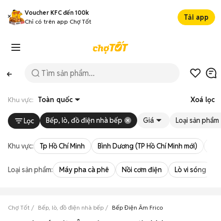
Voucher KFC đến 100k
Tải app
Chỉ có trên app Chợ Tốt
Khu vực:
Toàn quốc
Xoá lọc
Bếp, lò, đồ điện nhà bếp
Giá
Loại sản phẩm
Lọc
Khu vực:
Tp Hồ Chí Minh
Bình Dương (TP Hồ Chí Minh mới)
Bà 
Loại sản phẩm:
Máy pha cà phê
Nồi cơm điện
Lò vi sóng
Chợ Tốt
Bếp, lò, đồ điện nhà bếp
Bếp Điện Âm Frico