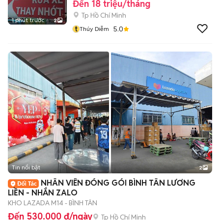
Đến 18 triệu/tháng
Tp Hồ Chí Minh
1 phút trước
2
t
5.0
Thúy Diễm
Tin nổi bật
2
NHÂN VIÊN ĐÓNG GÓI BÌNH TÂN LƯƠNG
LIỀN - NHẮN ZALO
KHO LAZADA M14 - BÌNH TÂN
Đến 530.000 đ/ngày
Tp Hồ Chí Minh