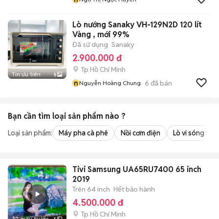
Lò nướng Sanaky VH-129N2D 120 lít
Vàng , mới 99%
Đã sử dụng
Sanaky
2.900.000 đ
Tp Hồ Chí Minh
Tin ưu tiên
5
n
6
đã bán
Nguyễn Hoàng Chung
Bạn cần tìm
loại sản phẩm
nào ?
Loại sản phẩm:
Máy pha cà phê
Nồi cơm điện
Lò vi sóng
Tivi Samsung UA65RU7400 65 inch
2019
Trên 64 inch
Hết bảo hành
4.500.000 đ
Tp Hồ Chí Minh
32 giây trước