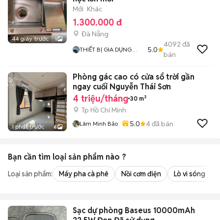
Mới
Khác
1.300.000 đ
Đà Nẵng
44 giây trước
1
4092
đã
5.0
THIẾT BỊ GIA DỤNG
bán
HÀNG CHÍNH HÃNG
Phòng gác cao có cửa sổ trời gần
ngay cuối Nguyễn Thái Sơn
4 triệu/tháng
30 m²
Tp Hồ Chí Minh
5.0
4
đã bán
Lâm Minh Bảo
1 phút trước
6
Bạn cần tìm
loại sản phẩm
nào ?
Loại sản phẩm:
Máy pha cà phê
Nồi cơm điện
Lò vi sóng
Sạc dự phòng Baseus 10000mAh