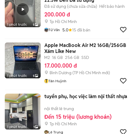
22.5W Đen Đã sử dụng
Đã sử dụng (chưa sửa chữa)
Hết bảo hành
200.000 đ
Tp Hồ Chí Minh
1 phút trước
5
5.0
15
đã bán
Tử Văn
Apple MacBook Air M2 16GB/256GB
Xám Like New
M2
16 GB
256 GB
SSD
17.000.000 đ
Bình Dương
(
TP Hồ Chí Minh
mới)
1 phút trước
5
T
Tân Huỳnh
tuyển phụ, học việc làm nội thất nhựa
nội thất lê trung
Đến 15 triệu (lương khoán)
Tp Hồ Chí Minh
1 phút trước
1
Lê Trung