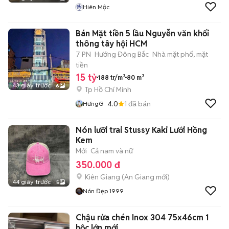
Hiên Mộc
Bán Mặt tiền 5 lầu Nguyễn văn khối
thông tây hội HCM
7 PN
Hướng Đông Bắc
Nhà mặt phố, mặt
tiền
15 tỷ
188 tr/m²
80 m²
43 giây trước
6
Tp Hồ Chí Minh
4.0
1
đã bán
HưngG
Nón lưỡi trai Stussy Kaki Lưới Hồng
Kem
Mới
Cả nam và nữ
350.000 đ
Kiên Giang
(
An Giang
mới)
44 giây trước
5
Nón Đẹp 1999
Chậu rửa chén Inox 304 75x46cm 1
hộc lớn mới