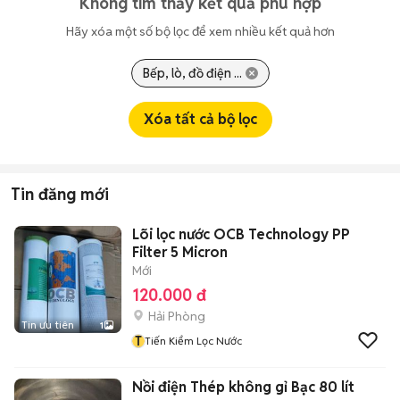
Không tìm thấy kết quả phù hợp
Hãy xóa một số bộ lọc để xem nhiều kết quả hơn
Bếp, lò, đồ điện ...
Xóa tất cả bộ lọc
Tin đăng mới
Lõi lọc nước OCB Technology PP
Filter 5 Micron
Mới
120.000 đ
Hải Phòng
Tin ưu tiên
1
T
Tiến Kiểm Lọc Nước
Nồi điện Thép không gỉ Bạc 80 lít