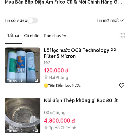
Mua Bán Bếp Điện Âm Frico Cũ & Mới Chính Hãng Giá Rẻ
Tin có video
Tin mới nhất
Tất cả
Cá nhân
Bán chuyên
Lõi lọc nước OCB Technology PP
Filter 5 Micron
Mới
120.000 đ
Hải Phòng
Tin ưu tiên
1
T
Tiến Kiểm Lọc Nước
Nồi điện Thép không gỉ Bạc 80 lít
Đã sử dụng
4.800.000 đ
Tp Hồ Chí Minh
Tin ưu tiên
4