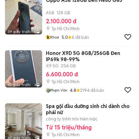
Oppo A58 128GB Đen Helio G85
A58
128 GB
2.100.000 đ
Tp Hồ Chí Minh
39 giây trước
6
k
5.0
6
đã bán
Khoa
Honor X9D 5G 8GB/256GB Đen
IP69k 98-99%
X9 5G
256 GB
6.600.000 đ
Tp Hồ Chí Minh
42 giây trước
3
4.8
2194
đã bán
Phạm Vôn
Spa gội đầu dưỡng sinh chỉ dành cho
phái nữ
công ty tnhh mtv hiên mộc
Từ 15 triệu/tháng
Tp Hồ Chí Minh
43 giây trước
1