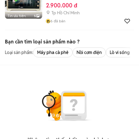
2.900.000 đ
Tp Hồ Chí Minh
Tin ưu tiên
5
n
6
đã bán
Bạn cần tìm
loại sản phẩm
nào ?
Loại sản phẩm:
Máy pha cà phê
Nồi cơm điện
Lò vi sóng