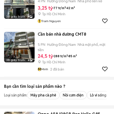
4 PN
Hướng Đông Nam
Nhà phố liền kề
3,25 tỷ
77 tr/m²
42 m²
Tp Hồ Chí Minh
38 giây trước
9
T
Tram Nguyen
Cần bán nhà đường CMT8
5 PN
Hướng Đông Nam
Nhà mặt phố, mặt
tiền
24,5 tỷ
288 tr/m²
85 m²
38 giây trước
6
Tp Hồ Chí Minh
M
2
đã bán
Minh
Bạn cần tìm
loại sản phẩm
nào ?
Loại sản phẩm:
Máy pha cà phê
Nồi cơm điện
Lò vi sóng