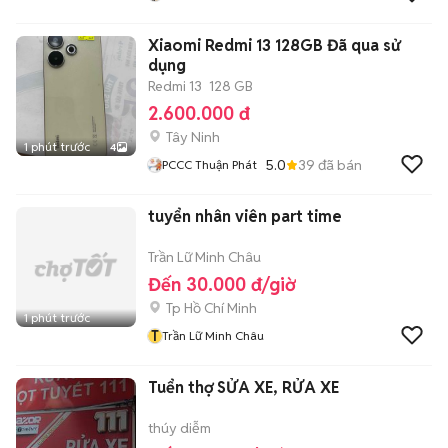
Xiaomi Redmi 13 128GB Đã qua sử
dụng
Redmi 13
128 GB
2.600.000 đ
Tây Ninh
1 phút trước
4
5.0
39
đã bán
PCCC Thuận Phát
tuyển nhân viên part time
Trần Lữ Minh Châu
Đến 30.000 đ/giờ
Tp Hồ Chí Minh
1 phút trước
T
Trần Lữ Minh Châu
Tuển thợ SỬA XE, RỬA XE
thúy diễm