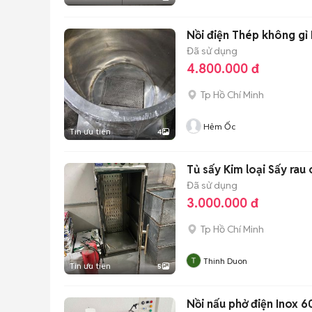
Nồi điện Thép không gỉ 
Đã sử dụng
4.800.000 đ
Tp Hồ Chí Minh
Hẻm Ốc
Tin ưu tiên
4
Tủ sấy Kim loại Sấy rau 
Đã sử dụng
3.000.000 đ
Tp Hồ Chí Minh
Thinh Duon
Tin ưu tiên
5
Nồi nấu phở điện Inox 6