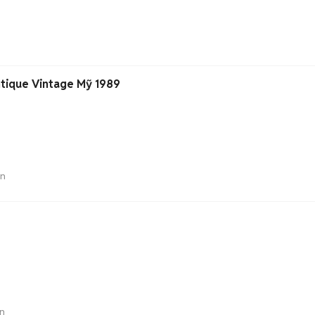
ntique Vintage Mỹ 1989
án
n