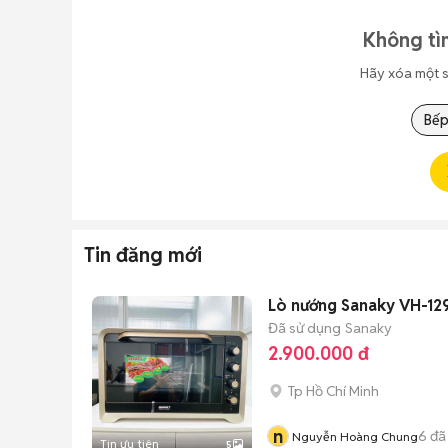
Không tì
Hãy xóa một s
Bếp
Tin đăng mới
Lò nướng Sanaky VH-129
Đã sử dụng
Sanaky
2.900.000 đ
Tp Hồ Chí Minh
n
6
đã
Nguyễn Hoàng Chung
Tin ưu tiên
5