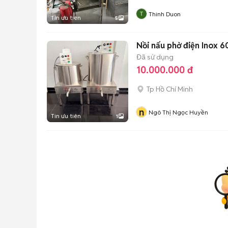
Thinh Duon
Tin ưu tiên
5
Nồi nấu phở điện Inox 6
Đã sử dụng
10.000.000 đ
Tp Hồ Chí Minh
n
Ngô Thị Ngọc Huyền
Tin ưu tiên
1