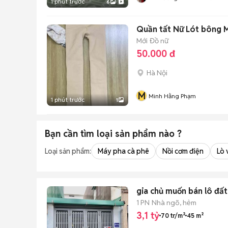
1 phút trước
6
Quần tất Nữ Lót bông 
Mới
Đồ nữ
50.000 đ
Hà Nội
M
Minh Hằng Phạm
1 phút trước
1
Bạn cần tìm
loại sản phẩm
nào ?
Loại sản phẩm:
Máy pha cà phê
Nồi cơm điện
Lò 
gia chủ muốn bán lô đấ
1 PN
Nhà ngõ, hẻm
3,1 tỷ
70 tr/m²
45 m²