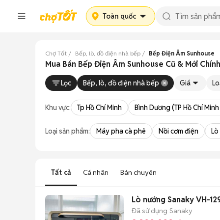
Toàn quốc
Chợ Tốt
Bếp, lò, đồ điện nhà bếp
Bếp Điện Âm Sunhouse
Mua Bán Bếp Điện Âm Sunhouse Cũ & Mới Chính
Lọc
Bếp, lò, đồ điện nhà bếp
Giá
Lo
Khu vực:
Tp Hồ Chí Minh
Bình Dương (TP Hồ Chí Minh
Loại sản phẩm:
Máy pha cà phê
Nồi cơm điện
Lò
Tất cả
Cá nhân
Bán chuyên
Lò nướng Sanaky VH-129
Đã sử dụng
Sanaky