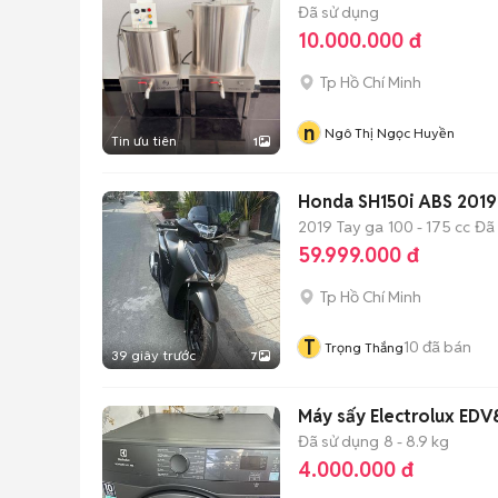
Đã sử dụng
10.000.000 đ
Tp Hồ Chí Minh
n
Ngô Thị Ngọc Huyền
Tin ưu tiên
1
Honda SH150i ABS 2019
2019
Tay ga
100 - 175 cc
Đã
59.999.000 đ
Tp Hồ Chí Minh
T
10
đã bán
Trọng Thắng
39 giây trước
7
Máy sấy Electrolux ED
Đã sử dụng
8 - 8.9 kg
4.000.000 đ