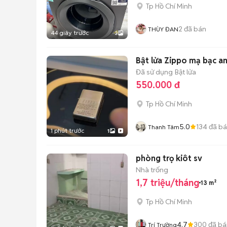
Tp Hồ Chí Minh
2
đã bán
THÙY ĐAN
44 giây trước
3
Bật lửa Zippo mạ bạc a
Đã sử dụng
Bật lửa
550.000 đ
Tp Hồ Chí Minh
5.0
134
đã b
Thanh Tâm
1 phút trước
1
phòng trọ kiôt sv
Nhà trống
1,7 triệu/tháng
13 m²
Tp Hồ Chí Minh
4.7
300
đã bá
Trí Trường