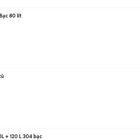
Bạc 80 lít
củ
0L + 120 L 304 bạc