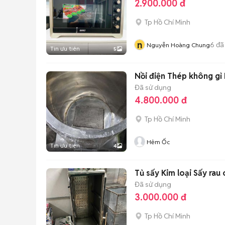
2.900.000 đ
Tp Hồ Chí Minh
n
6
đã
Nguyễn Hoàng Chung
Tin ưu tiên
5
Nồi điện Thép không gỉ 
Đã sử dụng
4.800.000 đ
Tp Hồ Chí Minh
Hẻm Ốc
Tin ưu tiên
4
Tủ sấy Kim loại Sấy rau 
Đã sử dụng
3.000.000 đ
Tp Hồ Chí Minh