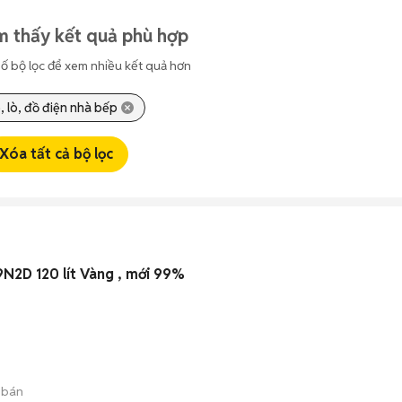
m thấy kết quả phù hợp
ố bộ lọc để xem nhiều kết quả hơn
, lò, đồ điện nhà bếp
Xóa tất cả bộ lọc
N2D 120 lít Vàng , mới 99%
 bán