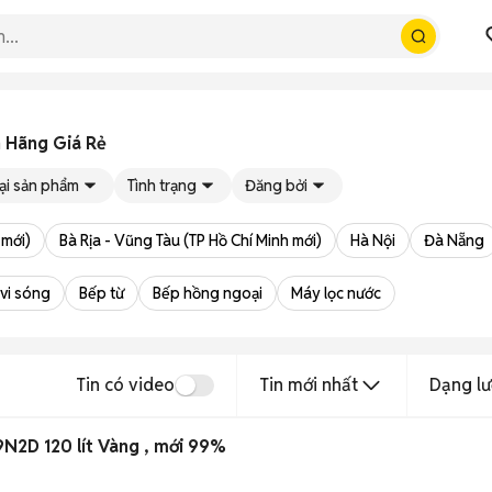
 Hãng Giá Rẻ
ại sản phẩm
Tình trạng
Đăng bởi
 mới)
Bà Rịa - Vũng Tàu (TP Hồ Chí Minh mới)
Hà Nội
Đà Nẵng
 vi sóng
Bếp từ
Bếp hồng ngoại
Máy lọc nước
Tin có video
Tin mới nhất
Dạng lư
N2D 120 lít Vàng , mới 99%