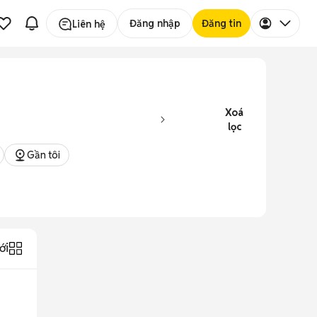
Đăng nhập
Đăng tin
Liên hệ
Xoá
lọc
Gần tôi
ới