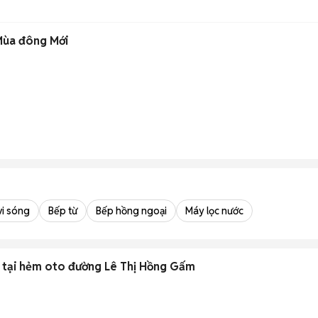
Mùa đông Mới
vi sóng
Bếp từ
Bếp hồng ngoại
Máy lọc nước
t tại hẻm oto đường Lê Thị Hồng Gấm