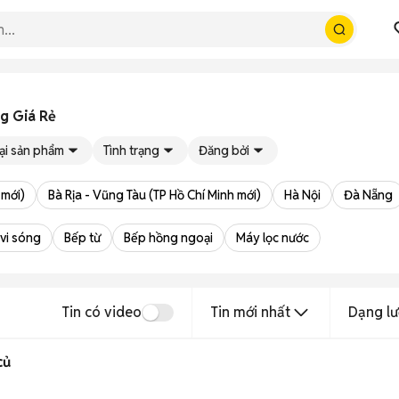
g Giá Rẻ
ại sản phẩm
Tình trạng
Đăng bởi
 mới)
Bà Rịa - Vũng Tàu (TP Hồ Chí Minh mới)
Hà Nội
Đà Nẵng
 vi sóng
Bếp từ
Bếp hồng ngoại
Máy lọc nước
Tin có video
Tin mới nhất
Dạng lư
củ