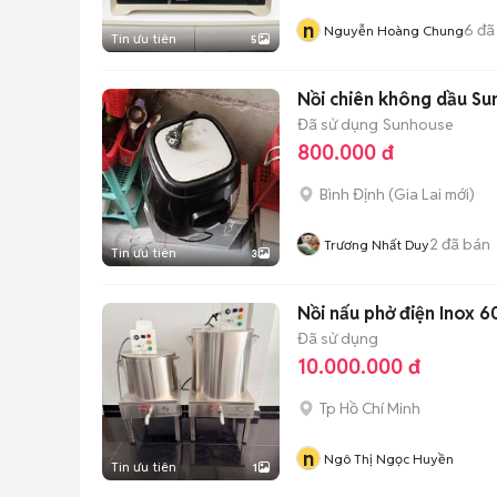
n
6
đã
Nguyễn Hoàng Chung
Tin ưu tiên
5
Nồi chiên không dầu Su
Đã sử dụng
Sunhouse
800.000 đ
Bình Định
(
Gia Lai
mới)
2
đã bán
Trương Nhất Duy
Tin ưu tiên
3
Nồi nấu phở điện Inox 6
Đã sử dụng
10.000.000 đ
Tp Hồ Chí Minh
n
Ngô Thị Ngọc Huyền
Tin ưu tiên
1