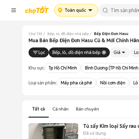
Toàn quốc
Chợ Tốt
Bếp, lò, đồ điện nhà bếp
Bếp Điện Đơn Hasu
Mua Bán Bếp Điện Đơn Hasu Cũ & Mới Chính Hãn
Lọc
Bếp, lò, đồ điện nhà bếp
Giá
Lo
Khu vực:
Tp Hồ Chí Minh
Bình Dương (TP Hồ Chí Minh
Loại sản phẩm:
Máy pha cà phê
Nồi cơm điện
Lò
Tất cả
Cá nhân
Bán chuyên
Tủ sấy Kim loại Sấy rau 
Đã sử dụng