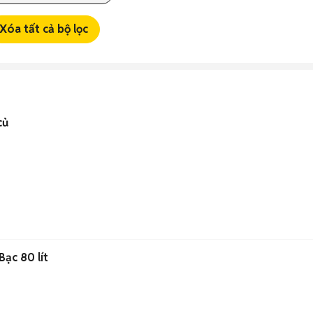
Xóa tất cả bộ lọc
củ
Bạc 80 lít