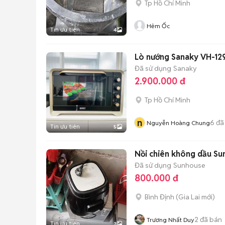
Tp Hồ Chí Minh
Hẻm Ốc
Tin ưu tiên
4
Lò nướng Sanaky VH-129
Đã sử dụng
Sanaky
2.900.000 đ
Tp Hồ Chí Minh
n
6
đã
Nguyễn Hoàng Chung
Tin ưu tiên
5
Nồi chiên không dầu Su
Đã sử dụng
Sunhouse
800.000 đ
Bình Định
(
Gia Lai
mới)
2
đã bán
Trương Nhất Duy
Tin ưu tiên
3