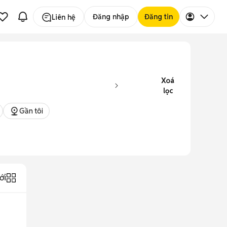
Đăng nhập
Đăng tin
Liên hệ
Xoá
lọc
Gần tôi
ới