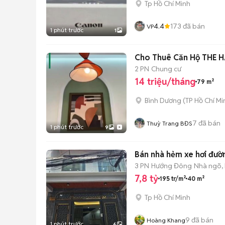
Tp Hồ Chí Minh
4.4
173
đã bán
VP
1 phút trước
1
Cho Thuê Căn Hộ THE H
2 PN
Chung cư
14 triệu/tháng
79 m²
Bình Dương
(
TP Hồ Chí Mi
7
đã bán
Thuỳ Trang BĐS
1 phút trước
9
Bán nhà hẻm xe hơi đườ
3 PN
Hướng Đông
Nhà ngõ,
7,8 tỷ
195 tr/m²
40 m²
Tp Hồ Chí Minh
9
đã bán
Hoàng Khang
1 phút trước
6