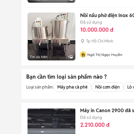
Nồi nấu phở điện Inox 6
Đã sử dụng
10.000.000 đ
Tp Hồ Chí Minh
n
Ngô Thị Ngọc Huyền
Tin ưu tiên
1
Bạn cần tìm
loại sản phẩm
nào ?
Loại sản phẩm:
Máy pha cà phê
Nồi cơm điện
Lò 
Máy in Canon 2900 đã 
Đã sử dụng
2.210.000 đ