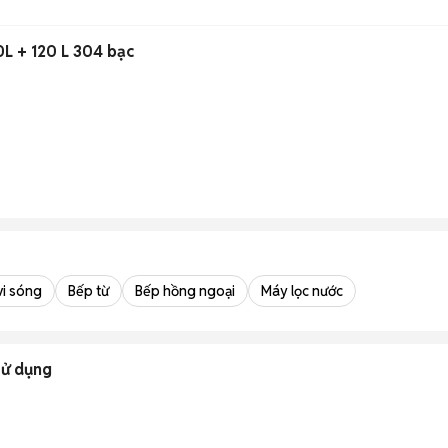
0L + 120 L 304 bạc
vi sóng
Bếp từ
Bếp hồng ngoại
Máy lọc nước
sử dụng