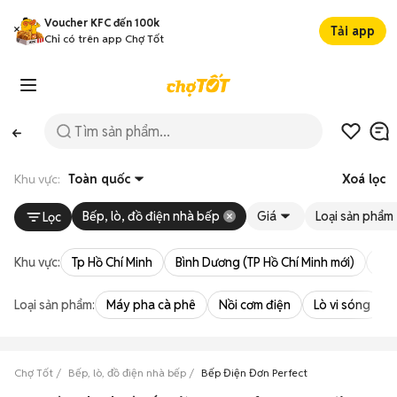
Voucher KFC đến 100k
Tải app
Chỉ có trên app Chợ Tốt
Khu vực:
Toàn quốc
Xoá lọc
Bếp, lò, đồ điện nhà bếp
Giá
Loại sản phẩm
Lọc
Khu vực:
Tp Hồ Chí Minh
Bình Dương (TP Hồ Chí Minh mới)
Bà 
Loại sản phẩm:
Máy pha cà phê
Nồi cơm điện
Lò vi sóng
Chợ Tốt
Bếp, lò, đồ điện nhà bếp
Bếp Điện Đơn Perfect