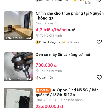
bán
Phú - Bình Tân
Chính chủ cho thuê phòng tại Nguyễn
Thông q3
Nội thất đầy đủ
4,2 triệu/tháng
25 m²
Tp Hồ Chí Minh
1 phút trước
6
K
5.0
3
đã bán
Khánh Hồng
Dên xe máy Sirius xăng cơ mới
700.000 đ
Tp Hồ Chí Minh
Quân Trần
1 phút trước
4
🔥 Oppo Find N5 5G / Bản
quốc tế / 16Gb-512Gb
Find N5
512 GB
Còn bảo hành
23.600.000 đ