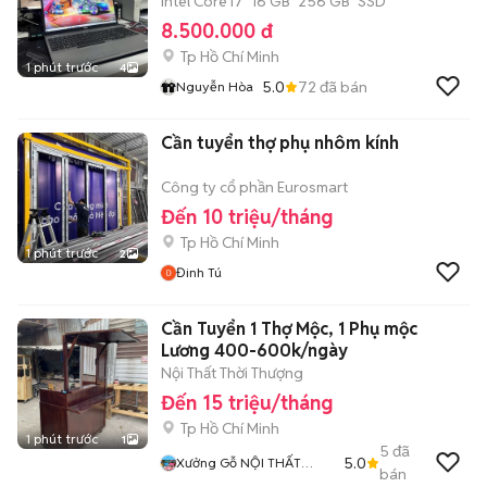
Intel Core i7
16 GB
256 GB
SSD
8.500.000 đ
Tp Hồ Chí Minh
1 phút trước
4
5.0
72
đã bán
Nguyễn Hòa
Cần tuyển thợ phụ nhôm kính
Công ty cổ phần Eurosmart
Đến 10 triệu/tháng
Tp Hồ Chí Minh
1 phút trước
2
Đinh Tú
Cần Tuyển 1 Thợ Mộc, 1 Phụ mộc
Lương 400-600k/ngày
Nội Thất Thời Thượng
Đến 15 triệu/tháng
Tp Hồ Chí Minh
1 phút trước
1
5
đã
5.0
Xưởng Gỗ NỘI THẤT
bán
THỜI THƯỢNG