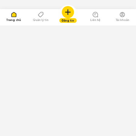
Trang chủ
Quản lý tin
Liên hệ
Tài khoản
Đăng tin
109.000 Bình chọn
Tải ứng dụng Chợ Tốt
Về Chợ Tốt
Quy chế sàn
Chính sách bảo mật
Giải quyết tranh chấp
CÔNG TY TNHH CHỢ TỐT - Người đại diện theo pháp luật:
Nguyễn Trọng Tấn; GPDKKD: 0312120782 do Sở KH & ĐT TP.HCM cấp ngày
11/01/2013;