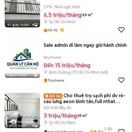
2 PN
Nhà ngõ, hẻm
6,5 triệu/tháng
30 m²
Tp Hồ Chí Minh
43 giây trước
9
Vũ Vũ
Sale admin đi làm ngay giờ hành chính
tinyhome
Đến 15 triệu/tháng
Bình Dương
(
TP Hồ Chí Minh
mới)
1 phút trước
1
t
Tinyhome
Cho thuê trọ sạch phí dv rẻ-
sau lưng aeon bình tân,full nthat
thoáng
Nội thất đầy đủ
3 triệu/tháng
25 m²
Tp Hồ Chí Minh
1 phút trước
11
2
đã
5.0
Anh Vũ HiFriendz Tân