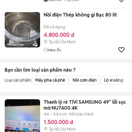
Nồi điện Thép không gỉ Bạc 80 lít
Đã sử dụng
4.800.000 đ
Tp Hồ Chí Minh
Tin ưu tiên
4
Hẻm Ốc
Bạn cần tìm
loại sản phẩm
nào ?
Loại sản phẩm:
Máy pha cà phê
Nồi cơm điện
Lò vi sóng
Thanh lý rẻ TiVi SAMSUNG 49" lỗi sọc
mờ NU7400 4K
44 – 54 inch
Hết bảo hành
1.500.000 đ
Tp Hồ Chí Minh
35 giây trước