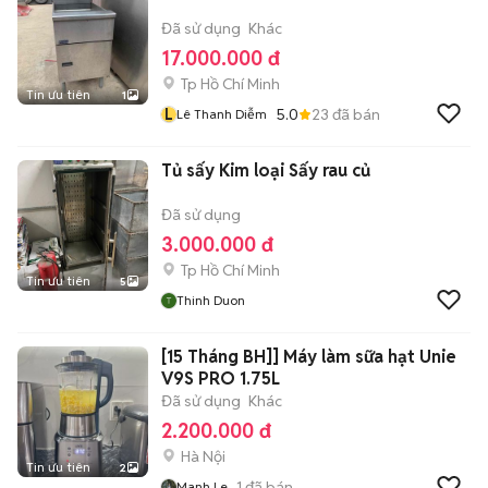
Đã sử dụng
Khác
17.000.000 đ
Tp Hồ Chí Minh
Tin ưu tiên
1
L
5.0
23
đã bán
Lê Thanh Diễm
Tủ sấy Kim loại Sấy rau củ
Đã sử dụng
3.000.000 đ
Tp Hồ Chí Minh
Tin ưu tiên
5
Thinh Duon
[15 Tháng BH]] Máy làm sữa hạt Unie
V9S PRO 1.75L
Đã sử dụng
Khác
2.200.000 đ
Hà Nội
Tin ưu tiên
2
1
đã bán
Manh Le