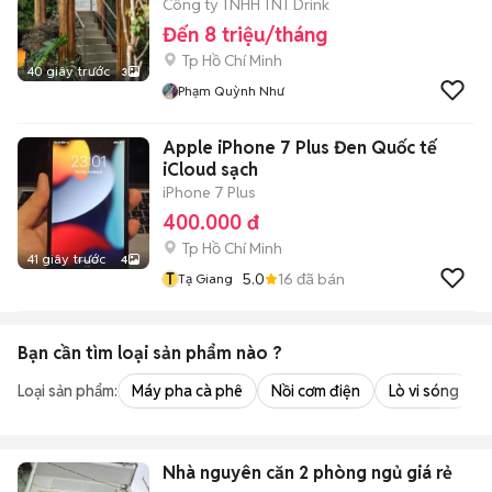
Công ty TNHH TNT Drink
Đến 8 triệu/tháng
Tp Hồ Chí Minh
40 giây trước
3
Phạm Quỳnh Như
Apple iPhone 7 Plus Đen Quốc tế
iCloud sạch
iPhone 7 Plus
400.000 đ
Tp Hồ Chí Minh
41 giây trước
4
T
5.0
16
đã bán
Tạ Giang
Bạn cần tìm
loại sản phẩm
nào ?
Loại sản phẩm:
Máy pha cà phê
Nồi cơm điện
Lò vi sóng
Nhà nguyên căn 2 phòng ngủ giá rẻ