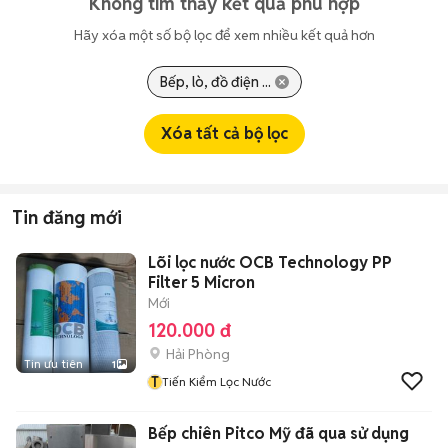
Không tìm thấy kết quả phù hợp
Hãy xóa một số bộ lọc để xem nhiều kết quả hơn
Bếp, lò, đồ điện ...
Xóa tất cả bộ lọc
Tin đăng mới
Lõi lọc nước OCB Technology PP
Filter 5 Micron
Mới
120.000 đ
Hải Phòng
Tin ưu tiên
1
T
Tiến Kiểm Lọc Nước
Bếp chiên Pitco Mỹ đã qua sử dụng