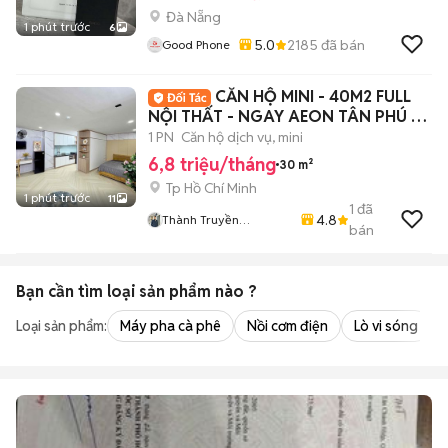
Đà Nẵng
1 phút trước
6
5.0
2185
đã bán
Good Phone
CĂN HỘ MINI - 40M2 FULL
NỘI THẤT - NGAY AEON TÂN PHÚ -
HUIT🌟
1 PN
Căn hộ dịch vụ, mini
6,8 triệu/tháng
30 m²
Tp Hồ Chí Minh
1 phút trước
11
1
đã
4.8
Thành Truyền
bán
HiFriendz
Bạn cần tìm
loại sản phẩm
nào ?
Loại sản phẩm:
Máy pha cà phê
Nồi cơm điện
Lò vi sóng