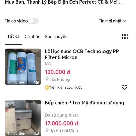
Mua Bán, Thanh Lý Bếp Điện Đơn Perfect Cũ & Mới Giá Rẻ
Tin có video
Tin mới nhất
Tất cả
Cá nhân
Bán chuyên
Lõi lọc nước OCB Technology PP
Filter 5 Micron
Mới
120.000 đ
Hải Phòng
Tin ưu tiên
1
T
Tiến Kiểm Lọc Nước
Bếp chiên Pitco Mỹ đã qua sử dụng
Đã sử dụng
Khác
17.000.000 đ
Tp Hồ Chí Minh
Tin ưu tiên
1