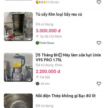
L
5.0
23
đã bán
Tủ sấy Kim loại Sấy rau củ
Đã sử dụng
3.000.000 đ
Tp Hồ Chí Minh
Tin ưu tiên
5
Thinh Duon
[15 Tháng BH]] Máy làm sữa hạt Unie
V9S PRO 1.75L
Đã sử dụng
Khác
2.200.000 đ
Hà Nội
Tin ưu tiên
2
1
đã bán
Nồi điện Thép không gỉ Bạc 80 lít
Đã sử dụng