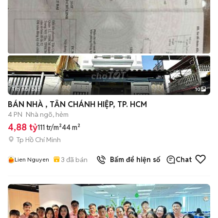
Tin nổi bật
10
+
2
BÁN NHÀ , TÂN CHÁNH HIỆP, TP. HCM
4 PN
Nhà ngõ, hẻm
4,88 tỷ
111 tr/m²
44 m²
Tp Hồ Chí Minh
3
đã bán
Bấm để hiện số
Chat
Lien Nguyen