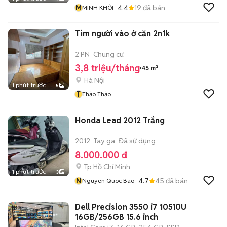
M
4.4
19
đã bán
MINH KHÔI
Tìm người vào ở căn 2n1k
2 PN
Chung cư
3,8 triệu/tháng
45 m²
Hà Nội
1 phút trước
5
T
Thảo Thảo
Honda Lead 2012 Trắng
2012
Tay ga
Đã sử dụng
8.000.000 đ
Tp Hồ Chí Minh
1 phút trước
3
N
4.7
45
đã bán
Nguyen Quoc Bao
Dell Precision 3550 i7 10510U
16GB/256GB 15.6 inch