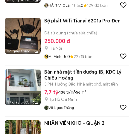
5
5.0
129
đã bán
HẢI TiVi Quận 11
Bộ phát Wifi Tianyi 6201a Pro Đen
Đã sử dụng (chưa sửa chữa)
250.000 đ
Hà Nội
36 giây trước
1
M
5.0
22
đã bán
Mr Vinh
Bán nhà mặt tiền đường 1B, KDC Lý
Chiêu Hoàng
3 PN
Hướng Bắc
Nhà mặt phố, mặt tiền
7,7 tỷ
138 tr/m²
56 m²
Tp Hồ Chí Minh
37 giây trước
10
Võ Ngọc Thắng
NHÂN VIÊN KHO - QUẬN 2