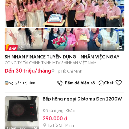
Tin nổi bật
3
SHINHAN FINANCE TUYỂN DỤNG - NHẬN VIỆC NGAY
CÔNG TY TÀI CHÍNH TNHH MTV SHINHAN VIỆT NAM
Đến 30 triệu/tháng
Tp Hồ Chí Minh
Bấm để hiện số
Chat
Nguyễn Thị Tình
Bếp hồng ngoại Disloma Đen 2200W
Đã sử dụng
Khác
290.000 đ
Tp Hồ Chí Minh
1 phút trước
1