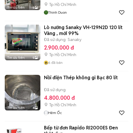
Tp Hồ Chí Minh
Tin ưu tiên
5
Thinh Duon
Lò nướng Sanaky VH-129N2D 120 lít
Vàng , mới 99%
Đã sử dụng
Sanaky
2.900.000 đ
Tp Hồ Chí Minh
Tin ưu tiên
5
n
6
đã bán
Nồi điện Thép không gỉ Bạc 80 lít
Đã sử dụng
4.800.000 đ
Tp Hồ Chí Minh
Tin ưu tiên
4
Hẻm Ốc
Bếp từ đơn Rapido RI2000ES Đen