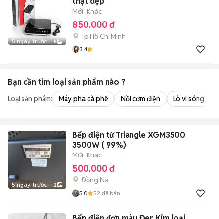
thật dẹp
Mới
Khác
850.000 đ
Tp Hồ Chí Minh
5 ngày trước
5
3.4
Bạn cần tìm
loại sản phẩm
nào ?
Loại sản phẩm:
Máy pha cà phê
Nồi cơm điện
Lò vi sóng
Bếp điện từ Triangle XGM3500
3500W ( 99%)
Mới
Khác
500.000 đ
Đồng Nai
5 ngày trước
2
5.0
52
đã bán
Bếp điện đơn màu Đen Kim loại