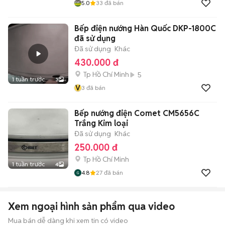
5.0
33
đã bán
Bếp điện nướng Hàn Quốc DKP-1800C
đã sử dụng
Đã sử dụng
Khác
430.000 đ
Tp Hồ Chí Minh
5
1 tuần trước
3
V
3
đã bán
Bếp nướng điện Comet CM5656C
Trắng Kim loại
Đã sử dụng
Khác
250.000 đ
Tp Hồ Chí Minh
1 tuần trước
4
4.8
27
đã bán
Xem ngoại hình sản phẩm qua video
Mua bán dễ dàng khi xem tin có video