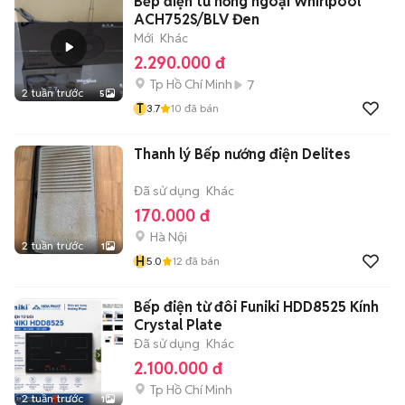
Bếp điện từ hồng ngoại Whirlpool
ACH752S/BLV Đen
Mới
Khác
2.290.000 đ
Tp Hồ Chí Minh
7
2 tuần trước
5
T
3.7
10
đã bán
Thanh lý Bếp nướng điện Delites
Đã sử dụng
Khác
170.000 đ
Hà Nội
2 tuần trước
1
H
5.0
12
đã bán
Bếp điện từ đôi Funiki HDD8525 Kính
Crystal Plate
Đã sử dụng
Khác
2.100.000 đ
Tp Hồ Chí Minh
2 tuần trước
1