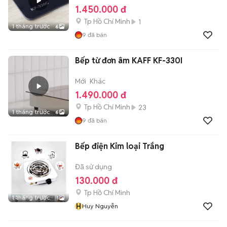
1.450.000 đ
Tp Hồ Chí Minh
1
1 tháng trước
6
9
đã bán
Bếp từ đơn âm KAFF KF-330I
Mới
Khác
1.490.000 đ
Tp Hồ Chí Minh
23
1 tháng trước
6
9
đã bán
Bếp điện Kim loại Trắng
Đã sử dụng
130.000 đ
Tp Hồ Chí Minh
1 tháng trước
1
H
Huy Nguyễn