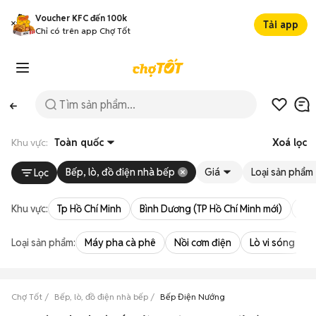
Voucher KFC đến 100k
Tải app
Chỉ có trên app Chợ Tốt
Khu vực:
Toàn quốc
Xoá lọc
Bếp, lò, đồ điện nhà bếp
Giá
Loại sản phẩm
Lọc
Khu vực:
Tp Hồ Chí Minh
Bình Dương (TP Hồ Chí Minh mới)
Bà 
Loại sản phẩm:
Máy pha cà phê
Nồi cơm điện
Lò vi sóng
Chợ Tốt
Bếp, lò, đồ điện nhà bếp
Bếp Điện Nướng