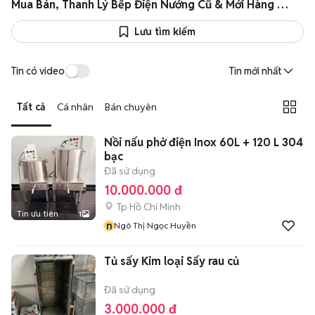
Mua Bán, Thanh Lý Bếp Điện Nướng Cũ & Mới Hàng Xịn Giá Rẻ
Lưu tìm kiếm
Tin có video
Tin mới nhất
Tất cả
Cá nhân
Bán chuyên
Nồi nấu phở điện Inox 60L + 120 L 304
bạc
Đã sử dụng
10.000.000 đ
Tp Hồ Chí Minh
Tin ưu tiên
1
n
Ngô Thị Ngọc Huyền
Tủ sấy Kim loại Sấy rau củ
Đã sử dụng
3.000.000 đ