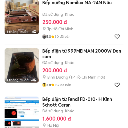
Bếp nướng Namilux NA-24N Nâu
Đã sử dụng
Khác
250.000 đ
Tp Hồ Chí Minh
1 tháng trước
4
5.0
30
đã bán
Bếp điện từ 999MEIMAN 2000W Đen
cam
Đã sử dụng
Khác
200.000 đ
Bình Dương
(
TP Hồ Chí Minh
mới)
1 tháng trước
6
T
4.8
157
đã bán
Bếp điện từ Fandi FD-010-IH Kính
Schott Ceran
Đã sử dụng
Khác
1.600.000 đ
Hà Nội