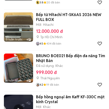
k
3.8
20
đã bán
Bếp từ Hitachi HT-SK6AS 2026 NEW
FULL BOX
Mới
Hitachi
12.000.000 đ
Tp Hồ Chí Minh
3 tuần trước
6
4.5
434
đã bán
BRUNO BOE021 Bếp điện đa năng Tím
Nhật Bản
Đã sử dụng
Khác
999.000 đ
Thái Nguyên
4 tuần trước
6
4.2
19
đã bán
Bếp hồng ngoại âm Kaff KF-330C mặt
kính Crystal
Mới
Khác