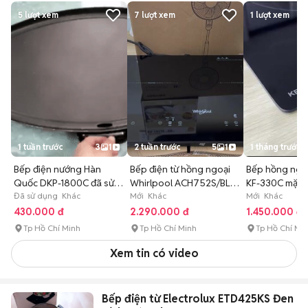
5
lượt xem
7
lượt xem
1
lượt xem
1 tuần trước
3
1
2 tuần trước
5
1
1 tháng trước
Bếp điện nướng Hàn
Bếp điện từ hồng ngoại
Bếp hồng ngoạ
Quốc DKP-1800C đã sử
Whirlpool ACH752S/BLV
KF-330C mặt k
dụng
Đã sử dụng Khác
Đen
Mới Khác
Mới Khác
430.000 đ
2.290.000 đ
1.450.000 đ
Tp Hồ Chí Minh
Tp Hồ Chí Minh
Tp Hồ Chí Mi
Xem tin có video
Bếp điện từ Electrolux ETD425KS Đen