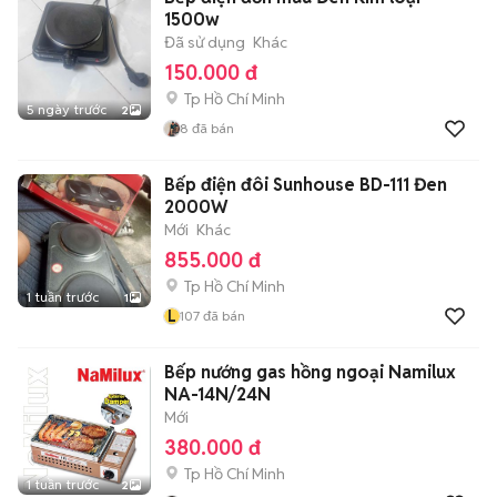
1500w
Đã sử dụng
Khác
150.000 đ
Tp Hồ Chí Minh
5 ngày trước
2
8
đã bán
Bếp điện đôi Sunhouse BD-111 Đen
2000W
Mới
Khác
855.000 đ
Tp Hồ Chí Minh
1 tuần trước
1
L
107
đã bán
Bếp nướng gas hồng ngoại Namilux
NA-14N/24N
Mới
380.000 đ
Tp Hồ Chí Minh
1 tuần trước
2