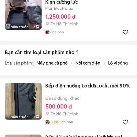
Kính cường lực
Mới
Electrolux
1.250.000 đ
Tp Hồ Chí Minh
2 tuần trước
6
7
đã bán
Bạn cần tìm
loại sản phẩm
nào ?
Loại sản phẩm:
Máy pha cà phê
Nồi cơm điện
Lò vi sóng
Bếp điện nướng Lock&Lock, mới 90%
Đã sử dụng
Khác
500.000 đ
Tp Hồ Chí Minh
2 tuần trước
3
5.0
3
đã bán