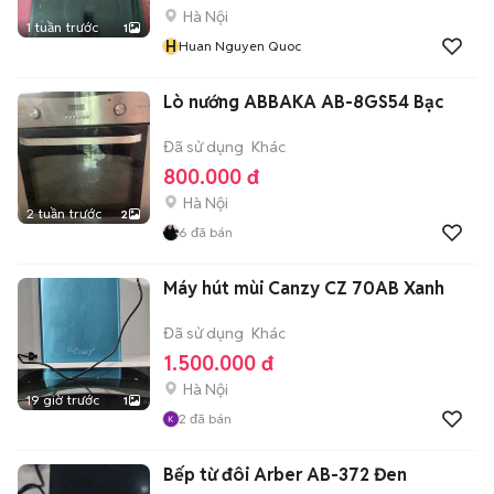
Hà Nội
1 tuần trước
1
H
Huan Nguyen Quoc
Lò nướng ABBAKA AB-8GS54 Bạc
Đã sử dụng
Khác
800.000 đ
Hà Nội
2 tuần trước
2
6
đã bán
Máy hút mùi Canzy CZ 70AB Xanh
Đã sử dụng
Khác
1.500.000 đ
Hà Nội
19 giờ trước
1
2
đã bán
Bếp từ đôi Arber AB-372 Đen