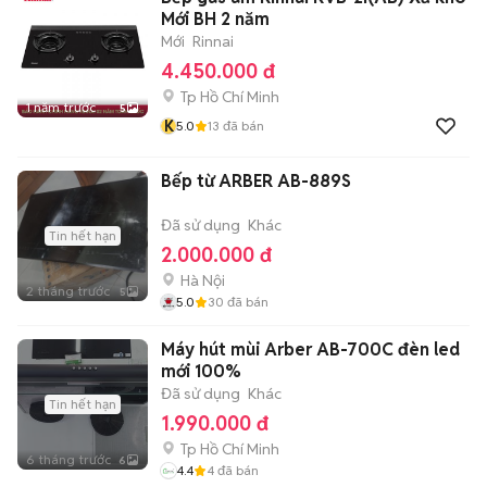
Mới BH 2 năm
Mới
Rinnai
4.450.000 đ
Tp Hồ Chí Minh
1 năm trước
5
K
5.0
13
đã bán
Bếp từ ARBER AB-889S
Đã sử dụng
Khác
Tin hết hạn
2.000.000 đ
Hà Nội
2 tháng trước
5
5.0
30
đã bán
Máy hút mùi Arber AB-700C đèn led
mới 100%
Đã sử dụng
Khác
Tin hết hạn
1.990.000 đ
Tp Hồ Chí Minh
6 tháng trước
6
4.4
4
đã bán