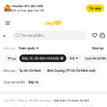
Voucher KFC đến 100k
Tải app
Chỉ có trên app Chợ Tốt
Khu vực:
Toàn quốc
Xoá lọc
Bếp, lò, đồ điện nhà bếp
Giá
Loại sản phẩm
Lọc
Khu vực:
Tp Hồ Chí Minh
Bình Dương (TP Hồ Chí Minh mới)
Bà 
Loại sản phẩm:
Bếp từ
Chợ Tốt
Bếp, lò, đồ điện nhà bếp
Bếp Điện Từ Arber Ab 380