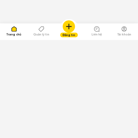
Trang chủ
Quản lý tin
Liên hệ
Tài khoản
Đăng tin
109.000 Bình chọn
Tải ứng dụng Chợ Tốt
Về Chợ Tốt
Quy chế sàn
Chính sách bảo mật
Giải quyết tranh chấp