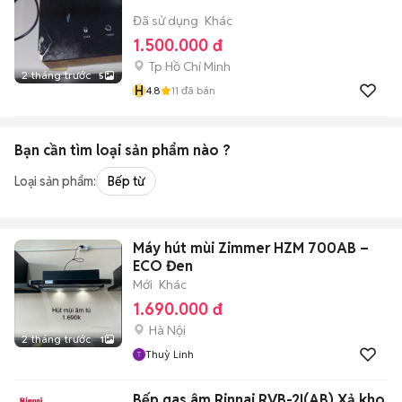
Đã sử dụng
Khác
1.500.000 đ
Tp Hồ Chí Minh
2 tháng trước
5
H
4.8
11
đã bán
Bạn cần tìm
loại sản phẩm
nào ?
Loại sản phẩm:
Bếp từ
Máy hút mùi Zimmer HZM 700AB –
ECO Đen
Mới
Khác
1.690.000 đ
Hà Nội
2 tháng trước
1
Thuỳ Linh
Bếp gas âm Rinnai RVB-2I(AB) Xả kho