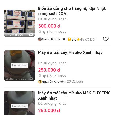
Biến áp dùng cho hàng nội địa Nhật
công suất 20A
Đã sử dụng
Khác
500.000 đ
Tp Hồ Chí Minh
1 năm trước
4
5.0
45
đã bán
Shop Hàng Nhật
Máy ép trái cây Misuko Xanh nhạt
Đã sử dụng
Khác
Tin hết hạn
250.000 đ
Tp Hồ Chí Minh
2 tháng trước
3
N
23
đã bán
Nguyễn Khuyến
Máy ép trái cây Misuko MSK-ELECTRIC
Xanh nhạt
Đã sử dụng
Khác
Tin hết hạn
250.000 đ