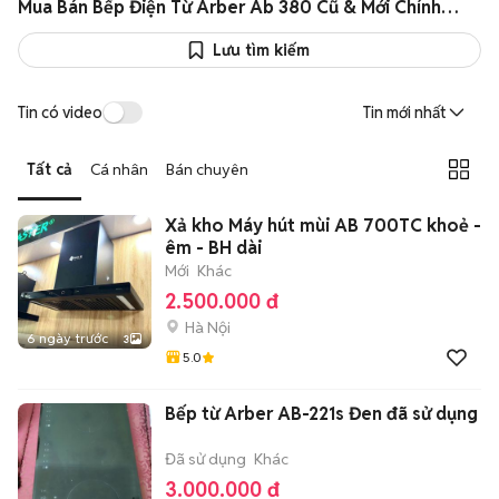
Mua Bán Bếp Điện Từ Arber Ab 380 Cũ & Mới Chính Hãng Giá Rẻ
Lưu tìm kiếm
Tin có video
Tin mới nhất
Tất cả
Cá nhân
Bán chuyên
Xả kho Máy hút mùi AB 700TC khoẻ -
êm - BH dài
Mới
Khác
2.500.000 đ
Hà Nội
6 ngày trước
3
5.0
Bếp từ Arber AB-221s Đen đã sử dụng
Đã sử dụng
Khác
3.000.000 đ