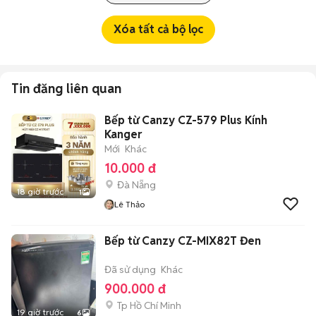
Xóa tất cả bộ lọc
Tin đăng liên quan
Bếp từ Canzy CZ-579 Plus Kính
Kanger
Mới
Khác
10.000 đ
Đà Nẵng
18 giờ trước
1
Lê Thảo
Bếp từ Canzy CZ-MIX82T Đen
Đã sử dụng
Khác
900.000 đ
Tp Hồ Chí Minh
19 giờ trước
6