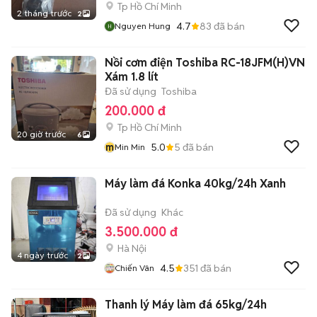
Tp Hồ Chí Minh
2 tháng trước
2
4.7
83
đã bán
Nguyen Hung
Nồi cơm điện Toshiba RC-18JFM(H)VN
Xám 1.8 lít
Đã sử dụng
Toshiba
200.000 đ
Tp Hồ Chí Minh
20 giờ trước
6
m
5.0
5
đã bán
Min Min
Máy làm đá Konka 40kg/24h Xanh
Đã sử dụng
Khác
3.500.000 đ
Hà Nội
4 ngày trước
2
4.5
351
đã bán
Chiến Vân
Thanh lý Máy làm đá 65kg/24h