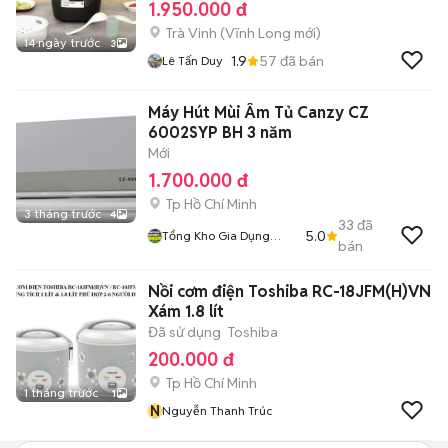
1.950.000 đ
Trà Vinh
(
Vĩnh Long
mới)
14 ngày trước
3
1.9
57
đã bán
Lê Tấn Duy
Máy Hút Mùi Âm Tủ Canzy CZ
6002SYP BH 3 năm
Mới
1.700.000 đ
Tp Hồ Chí Minh
3 tháng trước
4
33
đã
5.0
Tổng Kho Gia Dụng
bán
HCM
Nồi cơm điện Toshiba RC-18JFM(H)VN
Xám 1.8 lít
Đã sử dụng
Toshiba
200.000 đ
Tp Hồ Chí Minh
1 tháng trước
1
N
Nguyễn Thanh Trúc