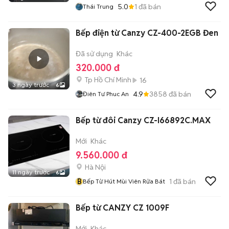
5.0
1
đã bán
Thái Trung
Bếp điện từ Canzy CZ-400-2EGB Đen
Đã sử dụng
Khác
320.000 đ
Tp Hồ Chí Minh
16
3 ngày trước
6
4.9
3858
đã bán
Điên Tư Phuc An
Bếp từ đôi Canzy CZ-I66892C.MAX
Mới
Khác
9.560.000 đ
Hà Nội
11 ngày trước
6
B
1
đã bán
Bếp Từ Hút Mùi Viên Rửa Bát
Bếp từ CANZY CZ 1009F
Mới
Khác