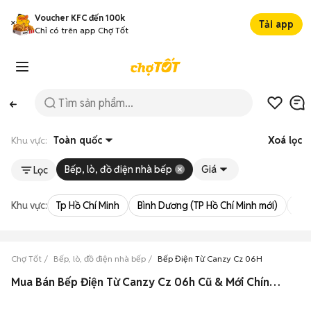
Voucher KFC đến 100k
Tải app
Chỉ có trên app Chợ Tốt
Khu vực:
Toàn quốc
Xoá lọc
Bếp, lò, đồ điện nhà bếp
Giá
Lọc
Khu vực:
Tp Hồ Chí Minh
Bình Dương (TP Hồ Chí Minh mới)
Bà 
Chợ Tốt
Bếp, lò, đồ điện nhà bếp
Bếp Điện Từ Canzy Cz 06H
Mua Bán Bếp Điện Từ Canzy Cz 06h Cũ & Mới Chính Hãng Giá Rẻ