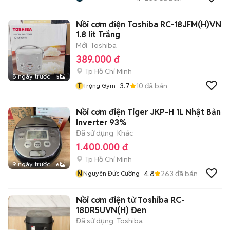
Nồi cơm điện Toshiba RC-18JFM(H)VN
1.8 lít Trắng
Mới
Toshiba
389.000 đ
Tp Hồ Chí Minh
8 ngày trước
5
T
3.7
10
đã bán
Trọng Gym
Nồi cơm điện Tiger JKP-H 1L Nhật Bản
Inverter 93%
Đã sử dụng
Khác
1.400.000 đ
Tp Hồ Chí Minh
9 ngày trước
6
N
4.8
263
đã bán
Nguyên Đức Cường
Nồi cơm điện tử Toshiba RC-
18DR5UVN(H) Đen
Đã sử dụng
Toshiba