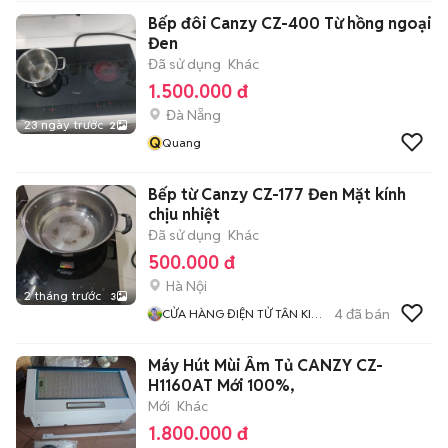
Bếp đôi Canzy CZ-400 Từ hồng ngoại
Đen
Đã sử dụng
Khác
1.500.000 đ
Đà Nẵng
23 ngày trước
2
Q
Quang
Bếp từ Canzy CZ-177 Đen Mặt kính
chịu nhiệt
Đã sử dụng
Khác
500.000 đ
Hà Nội
2 tháng trước
3
4
đã bán
CỬA HÀNG ĐIỆN TỬ TÂN KIM
PHÁT LỘC
Máy Hút Mùi Âm Tủ CANZY CZ-
H1160AT Mới 100%,
Mới
Khác
1.800.000 đ