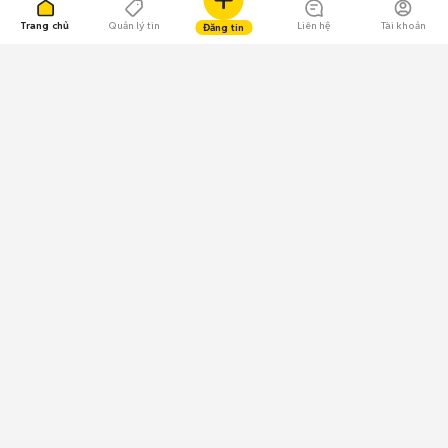
Trang chủ
Quản lý tin
Liên hệ
Tài khoản
Đăng tin
109.000 Bình chọn
Tải ứng dụng Chợ Tốt
Về Chợ Tốt
Quy chế sàn
Chính sách bảo mật
Giải quyết tranh chấp
CÔNG TY TNHH CHỢ TỐT - Người đại diện theo pháp luật:
Nguyễn Trọng Tấn; GPDKKD: 0312120782 do Sở KH & ĐT TP.HCM cấp ngày
11/01/2013;
GPMXH: 185/GP-BTTTT do Bộ Thông tin và Truyền thông
cấp ngày 09/07/2024 - Chịu trách nhiệm
nội dung: Trần Hoàng Ly.
Chính sách sử dụng
Địa chỉ: Tầng 18, Toà nhà UOA, Số 6 đường Tân Trào, Phường Tân Mỹ,
Thành phố Hồ Chí Minh, Việt Nam;