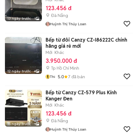
123.456 đ
Đà Nẵng
13 ngày trước
1
Huỳnh Thị Thúy Loan
Bếp từ đôi Canzy CZ-I86222C chính
hãng giá rẻ mới
Mới
Khác
3.950.000 đ
Tp Hồ Chí Minh
12 ngày trước
4
t
5.0
7
đã bán
Thi
Bếp từ Canzy CZ-579 Plus Kính
Kanger Đen
Mới
Khác
123.456 đ
Đà Nẵng
15 ngày trước
1
Huỳnh Thị Thúy Loan