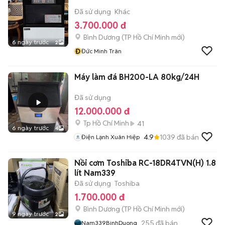
Đã sử dụng
Khác
3.700.000 đ
Bình Dương
(
TP Hồ Chí Minh
mới)
6 ngày trước
2
Đ
Đức Minh Trân
Máy làm đá BH200-LA 80kg/24H
Đã sử dụng
12.000.000 đ
Tp Hồ Chí Minh
41
6 ngày trước
4
4.9
1039
đã bán
Điện Lạnh Xuân Hiệp
Nồi cơm Toshiba RC-18DR4TVN(H) 1.8
lít Nam339
Đã sử dụng
Toshiba
1.700.000 đ
Bình Dương
(
TP Hồ Chí Minh
mới)
9 ngày trước
2
255
đã bán
Nam339BinhDuong