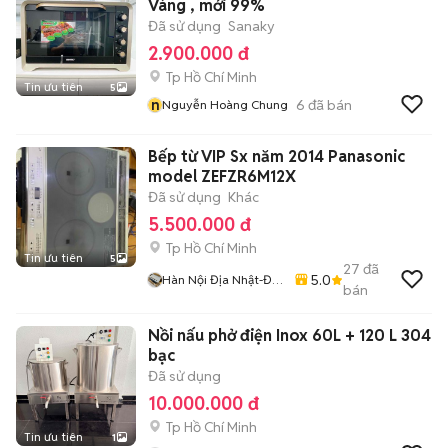
Vàng , mới 99%
Đã sử dụng
Sanaky
2.900.000 đ
Tp Hồ Chí Minh
Tin ưu tiên
5
n
6
đã bán
Nguyễn Hoàng Chung
Bếp từ VIP Sx năm 2014 Panasonic
model ZEFZR6M12X
Đã sử dụng
Khác
5.500.000 đ
Tp Hồ Chí Minh
Tin ưu tiên
5
27
đã
5.0
Hàn Nội Địa Nhật-Đại
bán
Việt
Nồi nấu phở điện Inox 60L + 120 L 304
bạc
Đã sử dụng
10.000.000 đ
Tp Hồ Chí Minh
Tin ưu tiên
1