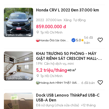
Honda CRV L 2022 Đen 37.000 km
2022
37.000 km
Xăng
Tự động
859.000.000 đ
Tp Hồ Chí Minh
2 phút trước
11
56
đã
5.0
Honda Ôtô Sài Gòn
bán
Quận 2
KHAI TRƯƠNG 50 PHÒNG - MÁY
GIẶT RIÊNH SÁT CRESCENT MALL-
KCX TÂN THUẬN
1 PN
Căn hộ dịch vụ, mini
5,2 triệu/tháng
40 m²
Tp Hồ Chí Minh
2 phút trước
5
6
đã bán
Hoàng Anh HÌNH THẬT GIÁ
THẬT
Dock USB Lenovo ThinkPad USB-C
USB-A Đen
Đã sử dụng (chưa sửa chữa)
>12 tháng