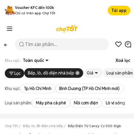
Voucher KFC đến 100k
Tải app
Chỉ có trên app Chợ Tốt
Khu vực:
Toàn quốc
Xoá lọc
Bếp, lò, đồ điện nhà bếp
Giá
Loại sản phẩm
Lọc
Khu vực:
Tp Hồ Chí Minh
Bình Dương (TP Hồ Chí Minh mới)
Bà 
Loại sản phẩm:
Máy pha cà phê
Nồi cơm điện
Lò vi sóng
Chợ Tốt
Bếp, lò, đồ điện nhà bếp
Bếp Điện Từ Canzy Cz 500 3Igb