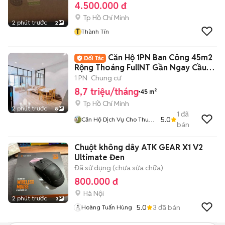
4.500.000 đ
Tp Hồ Chí Minh
2 phút trước
2
T
Thành Tín
Căn Hộ 1PN Ban Công 45m2
Rộng Thoáng FullNT Gần Ngay Cầu
Thị Nghè
1 PN
Chung cư
8,7 triệu/tháng
45 m²
Tp Hồ Chí Minh
2 phút trước
8
1
đã
5.0
Căn Hộ Dịch Vụ Cho Thuê
bán
TPHCM
Chuột không dây ATK GEAR X1 V2
Ultimate Đen
Đã sử dụng (chưa sửa chữa)
800.000 đ
Hà Nội
2 phút trước
3
5.0
3
đã bán
Hoàng Tuấn Hùng