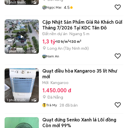
1 phút trước
7
4.5
Ngọc Mai
Cập Nhật Sản Phẩm Giá Rẻ Khách Gửi
Tháng 7/2026 Tại KDC Tân Đô
Đất nền dự án
Ngang 5 m
1,3 tỷ
10 tr/m²
130 m²
Long An
(
Tây Ninh
mới)
1 phút trước
3
Nam An
Quạt điều hòa Kangaroo 35 lít Như
mới
Mới
Kangaroo
1.450.000 đ
Đà Nẵng
1 phút trước
2
T
28
đã bán
Trà My
Quạt đứng Senko Xanh lá Lõi đồng
Còn mới 99%