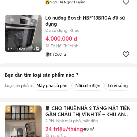
n
Ngô Thị Ngọc Huyền
Lò nướng Bosch HBF113BR0A đã sử
dụng
Đã sử dụng
Khác
4.000.000 đ
Tp Hồ Chí Minh
Tin ưu tiên
2
Trí Dương
Bạn cần tìm
loại sản phẩm
nào ?
Loại sản phẩm:
Máy pha cà phê
Nồi cơm điện
Lò vi sóng
🧧 CHO THUÊ NHÀ 2 TẦNG MẶT TIỀN
GẦN CHÂU THỊ VĨNH TẾ – KHU AN
THƯỢNG
2 PN
Nhà mặt phố, mặt tiền
24 triệu/tháng
80 m²
Đà Nẵng