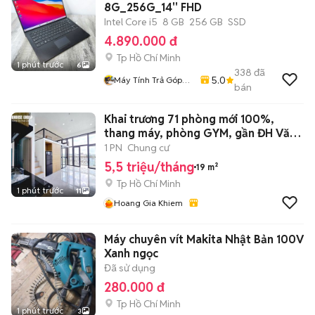
8G_256G_14'' FHD
Intel Core i5
8 GB
256 GB
SSD
4.890.000 đ
Tp Hồ Chí Minh
1 phút trước
6
338
đã
5.0
Máy Tính Trả Góp
bán
HCM
Khai trương 71 phòng mới 100%,
thang máy, phòng GYM, gần ĐH Văn
Lang.
1 PN
Chung cư
5,5 triệu/tháng
19 m²
Tp Hồ Chí Minh
1 phút trước
11
Hoang Gia Khiem
Máy chuyên vít Makita Nhật Bản 100V
Xanh ngọc
Đã sử dụng
280.000 đ
Tp Hồ Chí Minh
1 phút trước
3