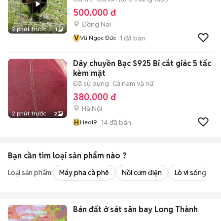
500.000 đ
Đồng Nai
2 phút trước
1
V
1
đã bán
Vũ Ngọc Đức
Dây chuyền Bạc S925 Bi cắt giác 5 tấc
kèm mặt
Đã sử dụng
Cả nam và nữ
380.000 đ
Hà Nội
2 phút trước
2
H
14
đã bán
Heo19
Bạn cần tìm
loại sản phẩm
nào ?
Loại sản phẩm:
Máy pha cà phê
Nồi cơm điện
Lò vi sóng
Bán đất ở sát sân bay Long Thành