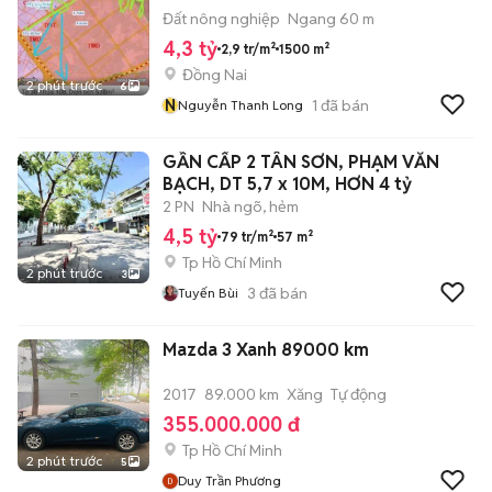
Đất nông nghiệp
Ngang 60 m
4,3 tỷ
2,9 tr/m²
1500 m²
Đồng Nai
2 phút trước
6
N
1
đã bán
Nguyễn Thanh Long
GẦN CẤP 2 TÂN SƠN, PHẠM VĂN
BẠCH, DT 5,7 x 10M, HƠN 4 tỷ
2 PN
Nhà ngõ, hẻm
4,5 tỷ
79 tr/m²
57 m²
Tp Hồ Chí Minh
2 phút trước
3
3
đã bán
Tuyến Bùi
Mazda 3 Xanh 89000 km
2017
89.000 km
Xăng
Tự động
355.000.000 đ
Tp Hồ Chí Minh
2 phút trước
5
Duy Trần Phương