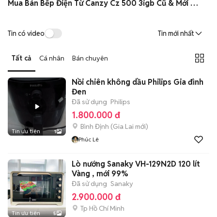
Mua Bán Bếp Điện Từ Canzy Cz 500 3igb Cũ & Mới Giá Rẻ
Tin có video
Tin mới nhất
Tất cả
Cá nhân
Bán chuyên
Nồi chiên không dầu Philips Gia đình
Đen
Đã sử dụng
Philips
1.800.000 đ
Bình Định
(
Gia Lai
mới)
Tin ưu tiên
1
Phúc Lê
Lò nướng Sanaky VH-129N2D 120 lít
Vàng , mới 99%
Đã sử dụng
Sanaky
2.900.000 đ
Tp Hồ Chí Minh
Tin ưu tiên
5