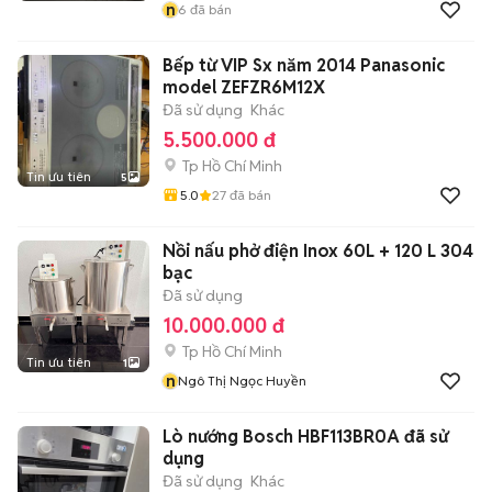
n
6
đã bán
Bếp từ VIP Sx năm 2014 Panasonic
model ZEFZR6M12X
Đã sử dụng
Khác
5.500.000 đ
Tp Hồ Chí Minh
Tin ưu tiên
5
5.0
27
đã bán
Nồi nấu phở điện Inox 60L + 120 L 304
bạc
Đã sử dụng
10.000.000 đ
Tp Hồ Chí Minh
Tin ưu tiên
1
n
Ngô Thị Ngọc Huyền
Lò nướng Bosch HBF113BR0A đã sử
dụng
Đã sử dụng
Khác