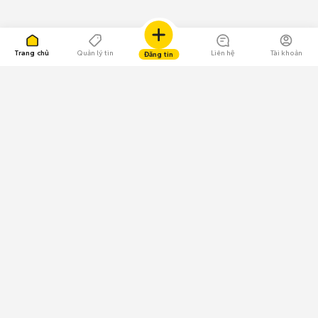
Trang chủ
Quản lý tin
Liên hệ
Tài khoản
Đăng tin
109.000 Bình chọn
Tải ứng dụng Chợ Tốt
Về Chợ Tốt
Quy chế sàn
Chính sách bảo mật
Giải quyết tranh chấp
CÔNG TY TNHH CHỢ TỐT - Người đại diện theo pháp luật:
Nguyễn Trọng Tấn; GPDKKD: 0312120782 do Sở KH & ĐT TP.HCM cấp ngày