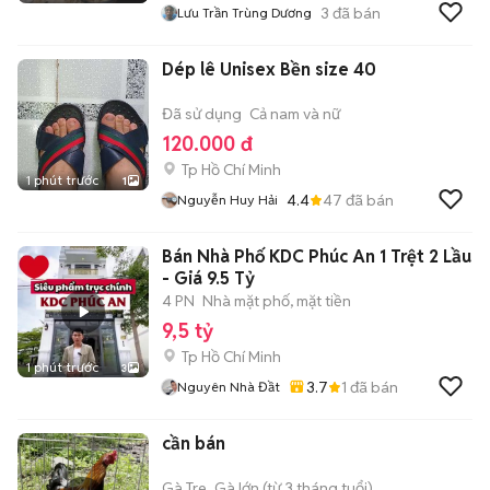
3
đã bán
Lưu Trần Trùng Dương
Dép lê Unisex Bền size 40
Đã sử dụng
Cả nam và nữ
120.000 đ
Tp Hồ Chí Minh
1 phút trước
1
4.4
47
đã bán
Nguyễn Huy Hải
Bán Nhà Phố KDC Phúc An 1 Trệt 2 Lầu
- Giá 9.5 Tỷ
4 PN
Nhà mặt phố, mặt tiền
9,5 tỷ
Tp Hồ Chí Minh
1 phút trước
3
3.7
1
đã bán
Nguyên Nhà Đầt
cần bán
Gà Tre
Gà lớn (từ 3 tháng tuổi)