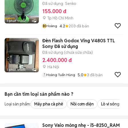
Đã sử dụng
Senko
155.000 đ
Tp Hồ Chí Minh
1 phút trước
3
H
4.2
203
đã bán
Hoàng
Đèn Flash Godox Ving V480S TTL
Sony Đã sử dụng
Đã sử dụng (chưa sửa chữa)
2.400.000 đ
Hà Nội
1 phút trước
1
5.0
3
đã bán
Hoàng Tuấn Hùng
Bạn cần tìm
loại sản phẩm
nào ?
Loại sản phẩm:
Máy pha cà phê
Nồi cơm điện
Lò vi sóng
Sony Vaio mỏng nhẹ - i5-8250_RAM