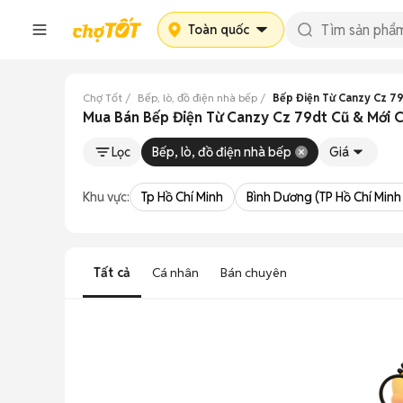
Toàn quốc
Chợ Tốt
Bếp, lò, đồ điện nhà bếp
Bếp Điện Từ Canzy Cz 7
Mua Bán Bếp Điện Từ Canzy Cz 79dt Cũ & Mới C
Lọc
Bếp, lò, đồ điện nhà bếp
Giá
Khu vực:
Tp Hồ Chí Minh
Bình Dương (TP Hồ Chí Minh
Tất cả
Cá nhân
Bán chuyên