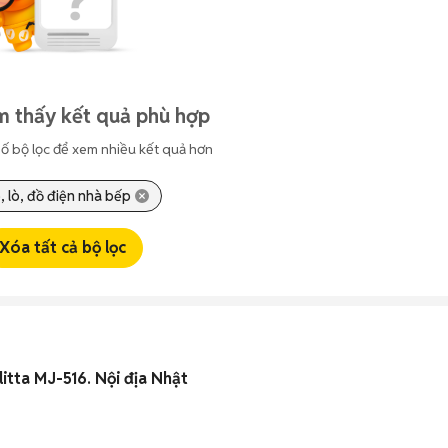
m thấy kết quả phù hợp
ố bộ lọc để xem nhiều kết quả hơn
, lò, đồ điện nhà bếp
Xóa tất cả bộ lọc
itta MJ-516. Nội địa Nhật