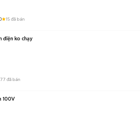
0
15
đã bán
ên điện ko chạy
77
đã bán
ện 100V