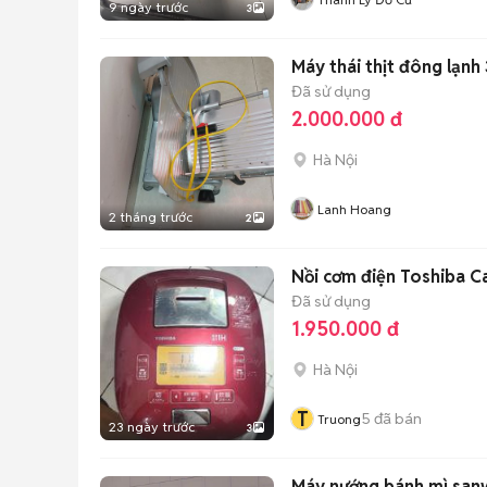
9 ngày trước
3
Máy thái thịt đông lạn
Đã sử dụng
2.000.000 đ
Hà Nội
Lanh Hoang
2 tháng trước
2
Nồi cơm điện Toshiba Cao
Đã sử dụng
1.950.000 đ
Hà Nội
T
5
đã bán
Truong
23 ngày trước
3
Máy nướng bánh mì sanw