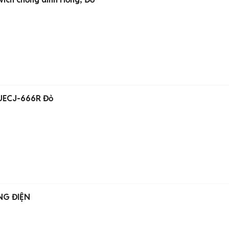
 UECJ-666R Đỏ
NG ĐIỆN