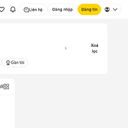
Đăng nhập
Đăng tin
Liên hệ
Xoá
lọc
Gần tôi
ới