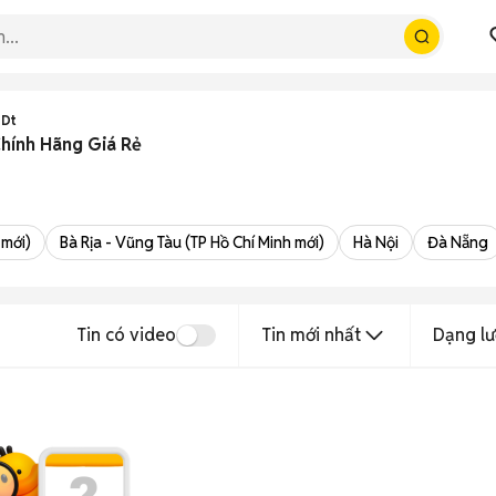
9Dt
hính Hãng Giá Rẻ
 mới)
Bà Rịa - Vũng Tàu (TP Hồ Chí Minh mới)
Hà Nội
Đà Nẵng
Tin có video
Tin mới nhất
Dạng lư