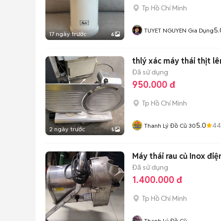
Tp Hồ Chí Minh
5.
TUYET NGUYEN Gia Dụng
17 ngày trước
6
thlý xác máy thái thịt l
Đã sử dụng
950.000 đ
Tp Hồ Chí Minh
5.0
44
Thanh Lý Đồ Cũ 30
2 ngày trước
5
Máy thái rau củ Inox đi
Đã sử dụng
1.400.000 đ
Tp Hồ Chí Minh
Thanh Lý Đồ Cũ