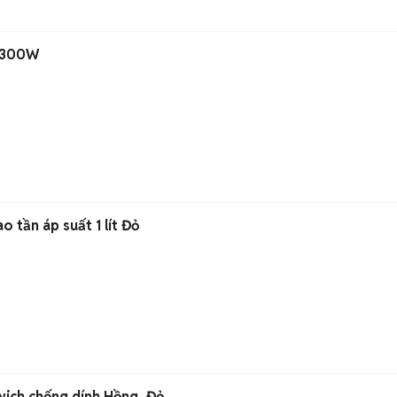
h 300W
 tần áp suất 1 lít Đỏ
ich chống dính Hồng, Đỏ