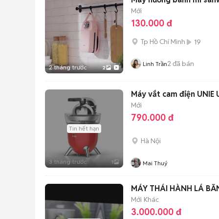
Mới
130.000 đ
Tp Hồ Chí Minh
19
2
đã bán
Linh Trần
2 tháng trước
2
Máy vắt cam điện UNIE
Mới
790.000 đ
Tin hết hạn
Hà Nội
3 tháng trước
1
Mai Thuý
MÁY THÁI HÀNH LÁ BẰ
Mới
Khác
3.000.000 đ