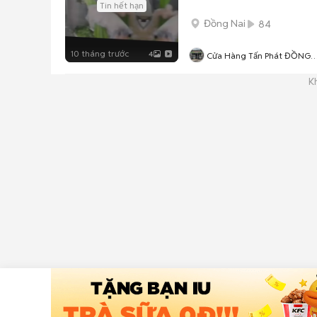
Tin hết hạn
Đồng Nai
84
10 tháng trước
4
Cửa Hàng Tấn Phát ĐỒNG
NAI
K