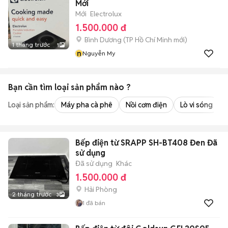
Mới
Mới
Electrolux
1.500.000 đ
Bình Dương
(
TP Hồ Chí Minh
mới)
1 tháng trước
1
n
Nguyễn My
Bạn cần tìm
loại sản phẩm
nào ?
Loại sản phẩm:
Máy pha cà phê
Nồi cơm điện
Lò vi sóng
Bếp điện từ SRAPP SH-BT408 Đen Đã
sử dụng
Đã sử dụng
Khác
1.500.000 đ
Hải Phòng
2 tháng trước
3
1
đã bán