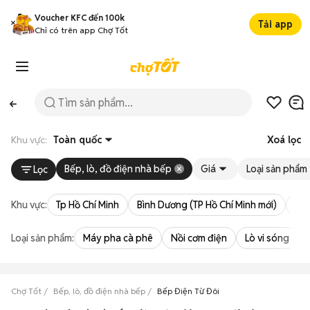
Voucher KFC đến 100k
Tải app
Chỉ có trên app Chợ Tốt
Khu vực:
Toàn quốc
Xoá lọc
Bếp, lò, đồ điện nhà bếp
Giá
Loại sản phẩm
Lọc
Khu vực:
Tp Hồ Chí Minh
Bình Dương (TP Hồ Chí Minh mới)
Bà 
Loại sản phẩm:
Máy pha cà phê
Nồi cơm điện
Lò vi sóng
Chợ Tốt
Bếp, lò, đồ điện nhà bếp
Bếp Điện Từ Đôi