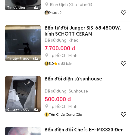
Bình Định
(
Gia Lai
mới)
Tin ưu tiên
1
Phúc Lê
Bếp từ đôi Junger SIS-68 4800W,
kính SCHOTT CERAN
Đã sử dụng
Khác
7.700.000 đ
Tp Hồ Chí Minh
4 ngày trước
6
D
5.0
6
đã bán
Bếp đôi điện từ sunhouse
Đã sử dụng
Sunhouse
500.000 đ
Tp Hồ Chí Minh
6 ngày trước
3
T
Tên Chưa Cung Cấp
Bếp điện đôi Chefs EH-MIX333 Đen