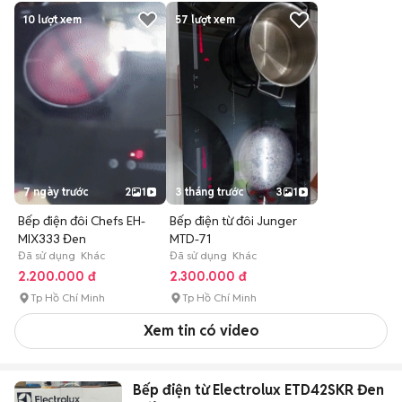
10
lượt xem
57
lượt xem
7 ngày trước
2
1
3 tháng trước
3
1
Bếp điện đôi Chefs EH-
Bếp điện từ đôi Junger
MIX333 Đen
MTD-71
Đã sử dụng Khác
Đã sử dụng Khác
2.200.000 đ
2.300.000 đ
Tp Hồ Chí Minh
Tp Hồ Chí Minh
Xem tin có video
Bếp điện từ Electrolux ETD42SKR Đen