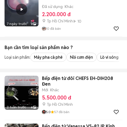
Đã sử dụng
Khác
2.200.000 đ
Tp Hồ Chí Minh
10
7 ngày trước
2
10
đã bán
Bạn cần tìm
loại sản phẩm
nào ?
Loại sản phẩm:
Máy pha cà phê
Nồi cơm điện
Lò vi sóng
Bếp điện từ đôi CHEFS EH-DIH208
Đen
Mới
Khác
5.500.000 đ
Tp Hồ Chí Minh
2 tuần trước
6
5.0
57
đã bán
Bếp điện từ Vanessa VS-82JP Kính