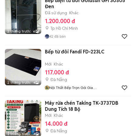
Bếp điện từ đôi Goldsun GFI 30S05
Đen
Đã sử dụng
Khác
1.200.000 đ
Tp Hồ Chí Minh
2 tháng trước
6
42
đã bán
Bếp từ đôi Fandi FD-223LC
Mới
Khác
117.000 đ
Đà Nẵng
2 tháng trước
4
Nội Thất Bếp Trọn Gói Gia
Đình Phát
Máy rửa chén Taking TK-3737DB
Dung Tích 18 Bộ
Mới
Khác
14.000 đ
Đà Nẵng
2 tháng trước
4