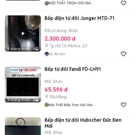
NỘI THẤT TRỌN GÓI GIA
ĐÌNH PHÁT
Bếp điện từ đôi Junger MTD-71
Đã sử dụng
Khác
2.300.000 đ
Tp Hồ Chí Minh
57
3 tháng trước
3
42
đã bán
Bếp từ đôi Fandi FD-LH91
Mới
Khác
65.596 đ
Đà Nẵng
3 tháng trước
6
Nội Thất Bếp Trọn Gói Gia
Đình Phát
Bếp điện từ đôi Hubscher Đức Đen
Mới
Mới
Khác