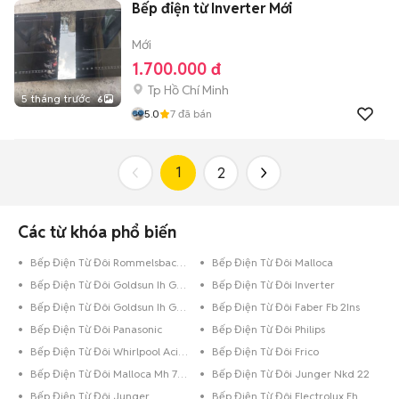
Bếp điện từ Inverter Mới
Mới
1.700.000 đ
Tp Hồ Chí Minh
5 tháng trước
6
5.0
7
đã bán
1
2
Các từ khóa phổ biến
Bếp Điện Từ Đôi Rommelsbacher Ct 3410 In
Bếp Điện Từ Đôi Malloca
Bếp Điện Từ Đôi Goldsun Ih Gyl06
Bếp Điện Từ Đôi Inverter
Bếp Điện Từ Đôi Goldsun Ih Gyl27
Bếp Điện Từ Đôi Faber Fb 2Ins
Bếp Điện Từ Đôi Panasonic
Bếp Điện Từ Đôi Philips
Bếp Điện Từ Đôi Whirlpool Aci732S Blv
Bếp Điện Từ Đôi Frico
Bếp Điện Từ Đôi Malloca Mh 7320I
Bếp Điện Từ Đôi Junger Nkd 22
Bếp Điện Từ Đôi Junger
Bếp Điện Từ Đôi Electrolux Ehc726Ba