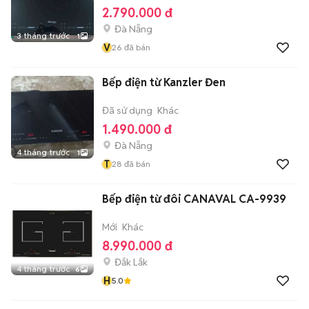
2.790.000 đ
Đà Nẵng
3 tháng trước
1
V
26
đã bán
Bếp điện từ Kanzler Đen
Đã sử dụng
Khác
1.490.000 đ
Đà Nẵng
4 tháng trước
1
T
28
đã bán
Bếp điện từ đôi CANAVAL CA-9939
Mới
Khác
8.990.000 đ
Đắk Lắk
4 tháng trước
6
H
5.0