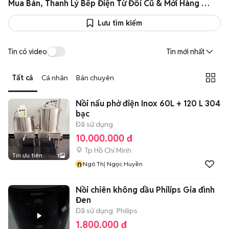
Mua Bán, Thanh Lý Bếp Điện Từ Đôi Cũ & Mới Hàng Xịn Giá Rẻ
Lưu tìm kiếm
Tin có video
Tin mới nhất
Tất cả
Cá nhân
Bán chuyên
Nồi nấu phở điện Inox 60L + 120 L 304
bạc
Đã sử dụng
10.000.000 đ
Tp Hồ Chí Minh
Tin ưu tiên
1
n
Ngô Thị Ngọc Huyền
Nồi chiên không dầu Philips Gia đình
Đen
Đã sử dụng
Philips
1.800.000 đ