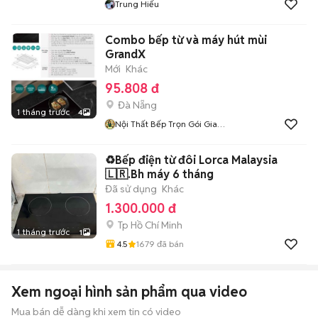
Trung Hiếu
Combo bếp từ và máy hút mùi
GrandX
Mới
Khác
95.808 đ
Đà Nẵng
1 tháng trước
4
Nội Thất Bếp Trọn Gói Gia
Đình Phát
♻️Bếp điện từ đôi Lorca Malaysia
🇱🇷.Bh máy 6 tháng
Đã sử dụng
Khác
1.300.000 đ
Tp Hồ Chí Minh
1 tháng trước
1
4.5
1679
đã bán
Xem ngoại hình sản phẩm qua video
Mua bán dễ dàng khi xem tin có video