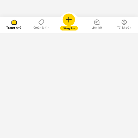
Trang chủ
Quản lý tin
Liên hệ
Tài khoản
Đăng tin
109.000 Bình chọn
Tải ứng dụng Chợ Tốt
Về Chợ Tốt
Quy chế sàn
Chính sách bảo mật
Giải quyết tranh chấp
CÔNG TY TNHH CHỢ TỐT - Người đại diện theo pháp luật: