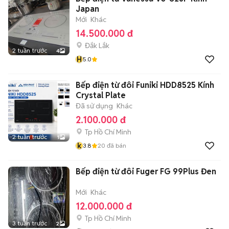
Japan
Mới
Khác
14.500.000 đ
Đắk Lắk
2 tuần trước
4
H
5.0
Bếp điện từ đôi Funiki HDD8525 Kính
Crystal Plate
Đã sử dụng
Khác
2.100.000 đ
Tp Hồ Chí Minh
2 tuần trước
1
k
3.8
20
đã bán
Bếp điện từ đôi Fuger FG 99Plus Đen
Mới
Khác
12.000.000 đ
Tp Hồ Chí Minh
3 tuần trước
2