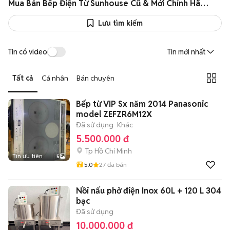
Mua Bán Bếp Điện Từ Sunhouse Cũ & Mới Chính Hãng Giá Rẻ
Lưu tìm kiếm
Tin có video
Tin mới nhất
Tất cả
Cá nhân
Bán chuyên
Bếp từ VIP Sx năm 2014 Panasonic
model ZEFZR6M12X
Đã sử dụng
Khác
5.500.000 đ
Tp Hồ Chí Minh
Tin ưu tiên
5
5.0
27
đã bán
Nồi nấu phở điện Inox 60L + 120 L 304
bạc
Đã sử dụng
10.000.000 đ