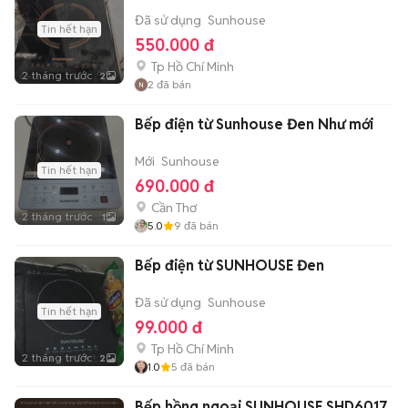
Đã sử dụng
Sunhouse
Tin hết hạn
550.000 đ
Tp Hồ Chí Minh
2 tháng trước
2
2
đã bán
Bếp điện từ Sunhouse Đen Như mới
Mới
Sunhouse
Tin hết hạn
690.000 đ
Cần Thơ
2 tháng trước
1
5.0
9
đã bán
Bếp điện từ SUNHOUSE Đen
Đã sử dụng
Sunhouse
Tin hết hạn
99.000 đ
Tp Hồ Chí Minh
2 tháng trước
2
1.0
5
đã bán
Bếp hồng ngoại SUNHOUSE SHD6017