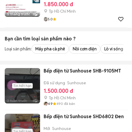
1.850.000 đ
Tp Hồ Chí Minh
5 tháng trước
3
5.0
Bạn cần tìm
loại sản phẩm
nào ?
Loại sản phẩm:
Máy pha cà phê
Nồi cơm điện
Lò vi sóng
Bếp điện từ Sunhouse SHB-9105MT
Đã sử dụng
Sunhouse
Tin hết hạn
1.500.000 đ
Tp Hồ Chí Minh
2 tuần trước
3
4.9
490
đã bán
Bếp điện từ Sunhouse SHD6802 Đen
Mới
Sunhouse
Tin hết hạn