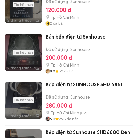
Đã sử dụng
Sunhouse
Tin hết hạn
120.000 đ
Tp Hồ Chí Minh
2 tháng trước
1
H
2
đã bán
Bán bếp điện từ Sunhouse
Đã sử dụng
Sunhouse
Tin hết hạn
200.000 đ
Tp Hồ Chí Minh
2 tháng trước
3
3.0
52
đã bán
Bếp điện từ SUNHOUSE SHD 6861
Đã sử dụng
Sunhouse
Tin hết hạn
280.000 đ
Tp Hồ Chí Minh
4
2 tháng trước
5
5.0
298
đã bán
Bếp điện từ Sunhouse SHD6800 Đen