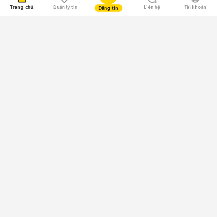
Trang chủ
Quản lý tin
Liên hệ
Tài khoản
Đăng tin
109.000 Bình chọn
Tải ứng dụng Chợ Tốt
Về Chợ Tốt
Quy chế sàn
Chính sách bảo mật
Giải quyết tranh chấp
CÔNG TY TNHH CHỢ TỐT - Người đại diện theo pháp luật:
Nguyễn Trọng Tấn; GPDKKD: 0312120782 do Sở KH & ĐT TP.HCM cấp ngày
11/01/2013;
GPMXH: 185/GP-BTTTT do Bộ Thông tin và Truyền thông
cấp ngày 09/07/2024 - Chịu trách nhiệm
nội dung: Trần Hoàng Ly.
Chính sách sử dụng