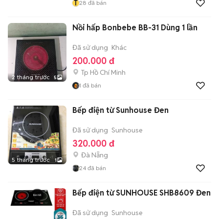
T
28
đã bán
Nồi hấp Bonbebe BB-31 Dùng 1 lần
Đã sử dụng
Khác
200.000 đ
Tp Hồ Chí Minh
2 tháng trước
5
1
đã bán
Bếp điện từ Sunhouse Đen
Đã sử dụng
Sunhouse
320.000 đ
Đà Nẵng
5 tháng trước
1
24
đã bán
Bếp điện từ SUNHOUSE SHB8609 Đen
Đã sử dụng
Sunhouse