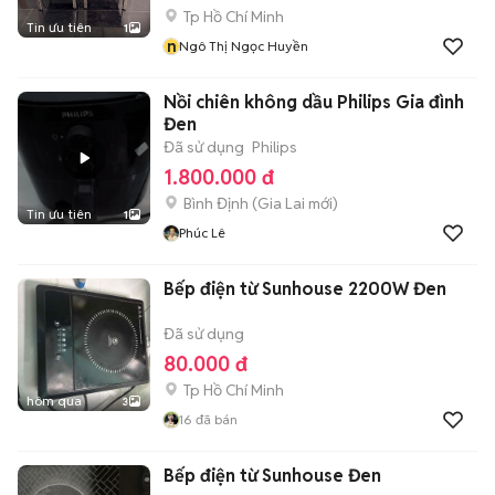
Tp Hồ Chí Minh
Tin ưu tiên
1
n
Ngô Thị Ngọc Huyền
Nồi chiên không dầu Philips Gia đình
Đen
Đã sử dụng
Philips
1.800.000 đ
Bình Định
(
Gia Lai
mới)
Tin ưu tiên
1
Phúc Lê
Bếp điện từ Sunhouse 2200W Đen
Đã sử dụng
80.000 đ
Tp Hồ Chí Minh
hôm qua
3
16
đã bán
Bếp điện từ Sunhouse Đen