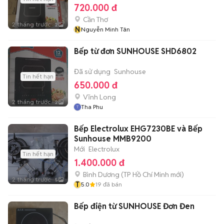
720.000 đ
Cần Thơ
2 tháng trước
2
N
Nguyễn Minh Tân
Bếp từ đơn SUNHOUSE SHD6802
Đã sử dụng
Sunhouse
Tin hết hạn
650.000 đ
Vĩnh Long
2 tháng trước
2
Tha Phu
Bếp Electrolux EHG7230BE và Bếp
Sunhouse MMB9200
Mới
Electrolux
Tin hết hạn
1.400.000 đ
Bình Dương
(
TP Hồ Chí Minh
mới)
2 tháng trước
5
T
5.0
19
đã bán
Bếp điện từ SUNHOUSE Đơn Đen