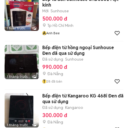
kính
Mới
Sunhouse
500.000 đ
Tp Hồ Chí Minh
1 tuần trước
1
A
Anh Bee
Bếp điện từ hồng ngoại Sunhouse
Đen đã qua sử dụng
Đã sử dụng
Sunhouse
990.000 đ
Đà Nẵng
1 tháng trước
1
T
28
đã bán
Bếp điện từ Kangaroo KG 468i Đen đã
qua sử dụng
Đã sử dụng
Kangaroo
300.000 đ
Đà Nẵng
1 tháng trước
1