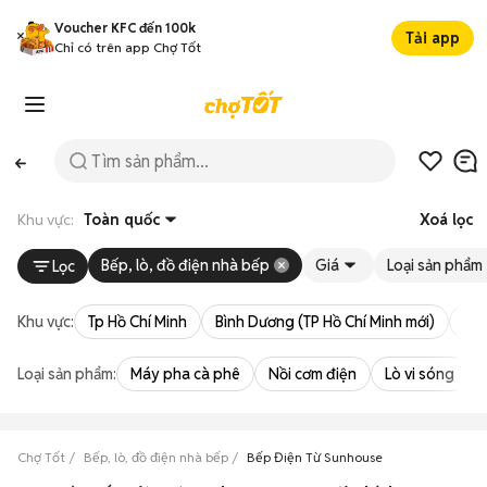
Voucher KFC đến 100k
Tải app
Chỉ có trên app Chợ Tốt
Khu vực:
Toàn quốc
Xoá lọc
Bếp, lò, đồ điện nhà bếp
Giá
Loại sản phẩm
Lọc
Khu vực:
Tp Hồ Chí Minh
Bình Dương (TP Hồ Chí Minh mới)
Bà 
Loại sản phẩm:
Máy pha cà phê
Nồi cơm điện
Lò vi sóng
Chợ Tốt
Bếp, lò, đồ điện nhà bếp
Bếp Điện Từ Sunhouse