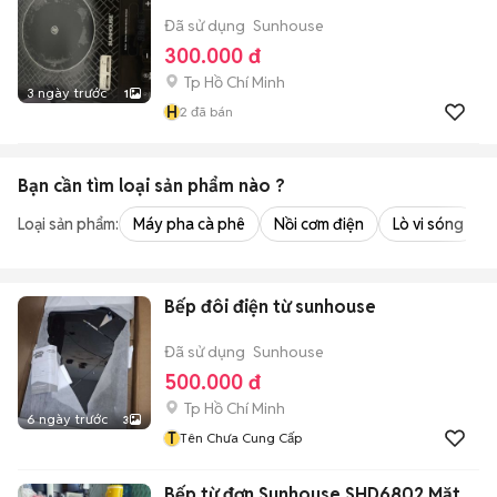
Đã sử dụng
Sunhouse
300.000 đ
Tp Hồ Chí Minh
3 ngày trước
1
H
2
đã bán
Bạn cần tìm
loại sản phẩm
nào ?
Loại sản phẩm:
Máy pha cà phê
Nồi cơm điện
Lò vi sóng
Bếp đôi điện từ sunhouse
Đã sử dụng
Sunhouse
500.000 đ
Tp Hồ Chí Minh
6 ngày trước
3
T
Tên Chưa Cung Cấp
Bếp từ đơn Sunhouse SHD6802 Mặt