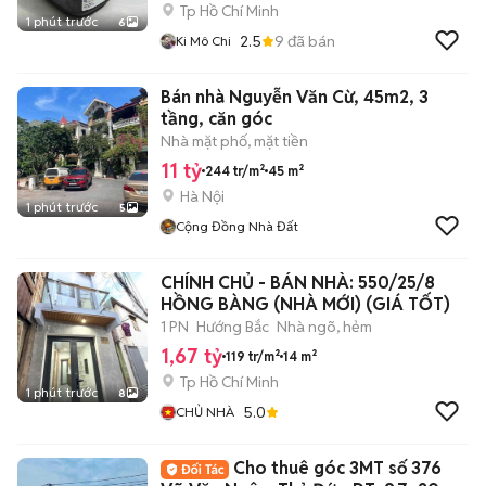
Tp Hồ Chí Minh
1 phút trước
6
2.5
9
đã bán
Ki Mô Chi
Bán nhà Nguyễn Văn Cừ, 45m2, 3
tầng, căn góc
Nhà mặt phố, mặt tiền
11 tỷ
244 tr/m²
45 m²
Hà Nội
1 phút trước
5
Cộng Đồng Nhà Đất
CHÍNH CHỦ - BÁN NHÀ: 550/25/8
HỒNG BÀNG (NHÀ MỚI) (GIÁ TỐT)
1 PN
Hướng Bắc
Nhà ngõ, hẻm
1,67 tỷ
119 tr/m²
14 m²
Tp Hồ Chí Minh
1 phút trước
8
5.0
CHỦ NHÀ
Cho thuê góc 3MT số 376