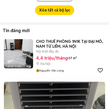
Xóa tất cả bộ lọc
Tin đăng mới
CHO THUÊ PHÒNG 1N1K TẠI ĐẠI MỖ,
NAM TỪ LIÊM, HÀ NỘI
Nội thất đầy đủ
4,4 triệu/tháng
37 m²
Hà Nội
1 phút trước
6
n
Nguyển Văn Long