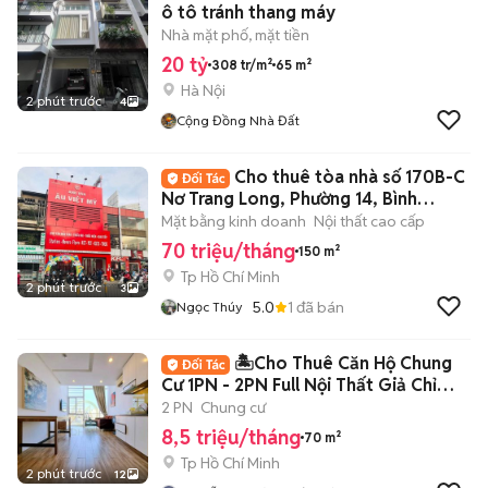
ô tô tránh thang máy
Nhà mặt phố, mặt tiền
20 tỷ
308 tr/m²
65 m²
Hà Nội
2 phút trước
4
Cộng Đồng Nhà Đất
Cho thuê tòa nhà số 170B-C
Nơ Trang Long, Phường 14, Bình
Thạnh
Mặt bằng kinh doanh
Nội thất cao cấp
70 triệu/tháng
150 m²
Tp Hồ Chí Minh
2 phút trước
3
5.0
1
đã bán
Ngọc Thúy
🏝️Cho Thuê Căn Hộ Chung
Cư 1PN - 2PN Full Nội Thất Giả Chỉ
8Tr5🏝️
2 PN
Chung cư
8,5 triệu/tháng
70 m²
Tp Hồ Chí Minh
2 phút trước
12