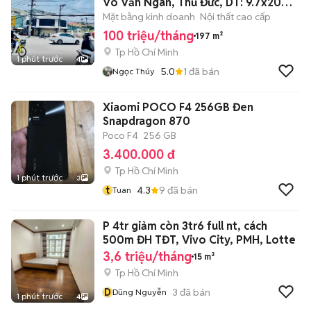
Võ Văn Ngân, Thủ Đức, DT: 9.7x20m,1
trệt 1 lầu
Mặt bằng kinh doanh
Nội thất cao cấp
100 triệu/tháng
197 m²
Tp Hồ Chí Minh
1 phút trước
4
5.0
1
đã bán
Ngọc Thúy
Xiaomi POCO F4 256GB Đen
Snapdragon 870
Poco F4
256 GB
3.400.000 đ
Tp Hồ Chí Minh
1 phút trước
3
t
4.3
9
đã bán
Tuan
P 4tr giảm còn 3tr6 full nt, cách
500m ĐH TĐT, Vivo City, PMH, Lotte
3,6 triệu/tháng
15 m²
Tp Hồ Chí Minh
D
3
đã bán
Dũng Nguyễn
1 phút trước
4