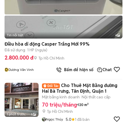
Tin nổi bật
4
Điều hòa di động Casper Trắng Mới 99%
Đã sử dụng
1 HP (ngựa)
2.800.000 đ
Tp Hồ Chí Minh
D
Bấm để hiện số
Chat
Dương Văn Vinh
Cho Thuê Mặt Bằng đường
Hai Bà Trưng, Tân Định, Quận 1
Mặt bằng kinh doanh
Nội thất cao cấp
70 triệu/tháng
120 m²
Tp Hồ Chí Minh
1 phút trước
5
5.0
1
đã bán
Ngọc Thúy