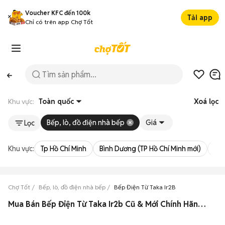
Voucher KFC đến 100k
Tải app
Chỉ có trên app Chợ Tốt
Khu vực:
Toàn quốc
Xoá lọc
Bếp, lò, đồ điện nhà bếp
Giá
Lọc
Khu vực:
Tp Hồ Chí Minh
Bình Dương (TP Hồ Chí Minh mới)
Bà 
Chợ Tốt
Bếp, lò, đồ điện nhà bếp
Bếp Điện Từ Taka Ir2B
Mua Bán Bếp Điện Từ Taka Ir2b Cũ & Mới Chính Hãng Giá Rẻ