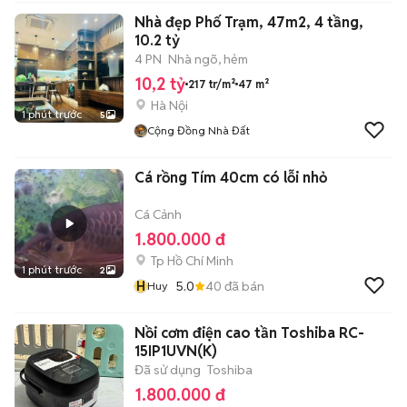
Nhà đẹp Phố Trạm, 47m2, 4 tầng,
10.2 tỷ
4 PN
Nhà ngõ, hẻm
10,2 tỷ
217 tr/m²
47 m²
Hà Nội
1 phút trước
5
Cộng Đồng Nhà Đất
Cá rồng Tím 40cm có lỗi nhỏ
Cá Cảnh
1.800.000 đ
Tp Hồ Chí Minh
1 phút trước
2
H
5.0
40
đã bán
Huy
Nồi cơm điện cao tần Toshiba RC-
15IP1UVN(K)
Đã sử dụng
Toshiba
1.800.000 đ