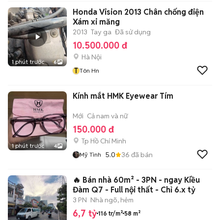
Honda Vision 2013 Chân chống điện
Xám xi măng
2013
Tay ga
Đã sử dụng
10.500.000 đ
Hà Nội
1 phút trước
6
T
Tôn Hn
Kính mắt HMK Eyewear Tím
Mới
Cả nam và nữ
150.000 đ
Tp Hồ Chí Minh
1 phút trước
4
5.0
36
đã bán
Mỹ Tình
🔥 Bán nhà 60m² - 3PN - ngay Kiều
Đàm Q7 - Full nội thất - Chỉ 6.x tỷ
3 PN
Nhà ngõ, hẻm
6,7 tỷ
116 tr/m²
58 m²