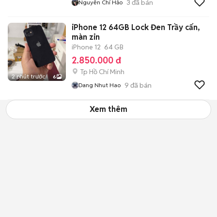
3
đã bán
Nguyễn Chí Hảo
iPhone 12 64GB Lock Đen Trầy cấn,
màn zin
iPhone 12
64 GB
2.850.000 đ
Tp Hồ Chí Minh
2 phút trước
6
9
đã bán
Dang Nhut Hao
Xem thêm