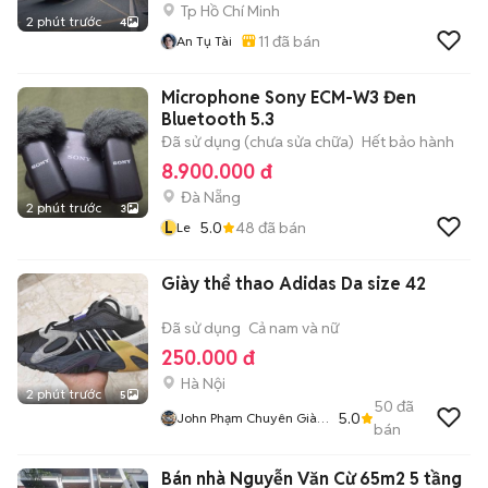
Tp Hồ Chí Minh
2 phút trước
4
11
đã bán
An Tụ Tài
Microphone Sony ECM-W3 Đen
Bluetooth 5.3
Đã sử dụng (chưa sửa chữa)
Hết bảo hành
8.900.000 đ
Đà Nẵng
2 phút trước
3
L
5.0
48
đã bán
Le
Giày thể thao Adidas Da size 42
Đã sử dụng
Cả nam và nữ
250.000 đ
Hà Nội
2 phút trước
5
50
đã
5.0
John Phạm Chuyên Giày
bán
2hand
Bán nhà Nguyễn Văn Cừ 65m2 5 tầng