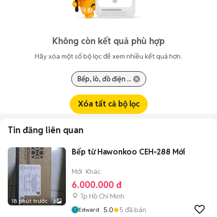
Không còn kết quả phù hợp
Hãy xóa một số bộ lọc để xem nhiều kết quả hơn.
Bếp, lò, đồ điện ...
Xóa tất cả bộ lọc
Tin đăng liên quan
Bếp từ Hawonkoo CEH-288 Mới
Mới
Khác
6.000.000 đ
Tp Hồ Chí Minh
18 phút trước
2
5.0
5
đã bán
Edward