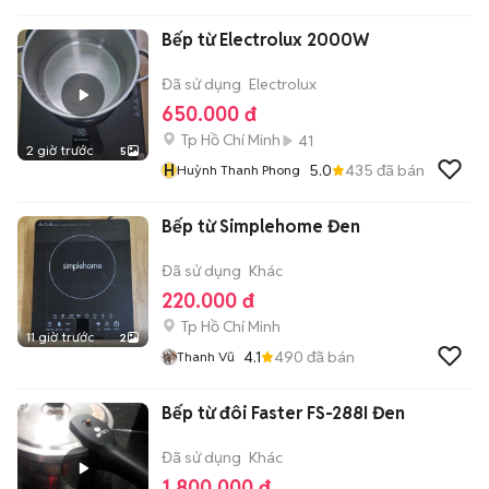
Bếp từ Electrolux 2000W
Đã sử dụng
Electrolux
650.000 đ
Tp Hồ Chí Minh
41
2 giờ trước
5
H
5.0
435
đã bán
Huỳnh Thanh Phong
Bếp từ Simplehome Đen
Đã sử dụng
Khác
220.000 đ
Tp Hồ Chí Minh
11 giờ trước
2
4.1
490
đã bán
Thanh Vũ
Bếp từ đôi Faster FS-288I Đen
Đã sử dụng
Khác
1.800.000 đ