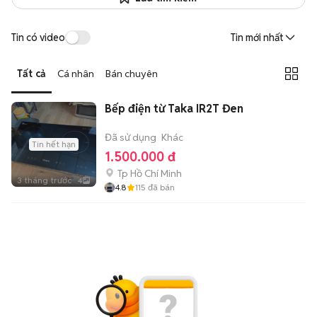
Tin có video
Tin mới nhất
Tất cả
Cá nhân
Bán chuyên
Bếp điện từ Taka IR2T Đen
Đã sử dụng
Khác
Tin hết hạn
1.500.000 đ
Tp Hồ Chí Minh
3 tháng trước
4
4.8
115
đã bán