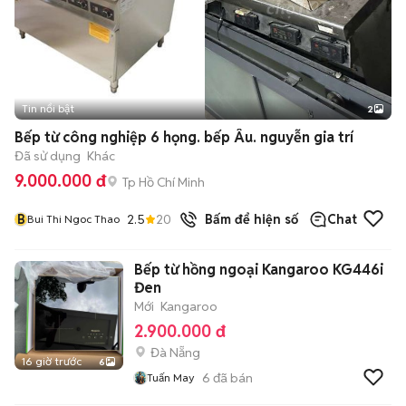
Tin nổi bật
2
Bếp từ công nghiệp 6 họng. bếp Âu. nguyễn gia trí
Đã sử dụng
Khác
9.000.000 đ
Tp Hồ Chí Minh
B
2.5
20
đã bán
Bấm để hiện số
Chat
Bui Thi Ngoc Thao
Bếp từ hồng ngoại Kangaroo KG446i
Đen
Mới
Kangaroo
2.900.000 đ
Đà Nẵng
16 giờ trước
6
6
đã bán
Tuấn May