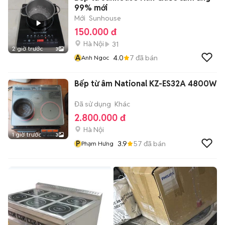
99% mới
Mới
Sunhouse
150.000 đ
Hà Nội
31
2 giờ trước
3
A
4.0
7
đã bán
Anh Ngoc
Bếp từ âm National KZ-ES32A 4800W
Đã sử dụng
Khác
2.800.000 đ
Hà Nội
1 giờ trước
3
P
3.9
57
đã bán
Phạm Hưng