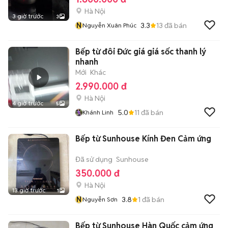
Hà Nội
3 giờ trước
3
N
3.3
13
đã bán
Nguyễn Xuân Phúc
Bếp từ đôi Đức giá giá sốc thanh lý
nhanh
Mới
Khác
2.990.000 đ
Hà Nội
4 giờ trước
5
5.0
11
đã bán
Khánh Linh
Bếp từ Sunhouse Kính Đen Cảm ứng
Đã sử dụng
Sunhouse
350.000 đ
Hà Nội
13 giờ trước
1
N
3.8
1
đã bán
Nguyễn Sơn
Bếp từ Sunhouse Hàn Quốc cảm ứng