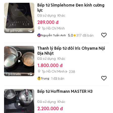
Bếp từ Simplehome Đen kính cường
lực
Đã sử dụng
Khác
289.000 đ
Tp Hồ Chí Minh
16 giờ trước
1
5.0
317
đã bán
Nguyễn Tuấn Anh
Thanh lý Bếp từ đôi Iris Ohyama Nội
Địa Nhật
Đã sử dụng
Khác
1.800.000 đ
Tp Hồ Chí Minh
238
1 giờ trước
5
T
1
đã bán
Trung
Bếp từ Hoffmann MASTER H3
Đã sử dụng
Khác
2.200.000 đ