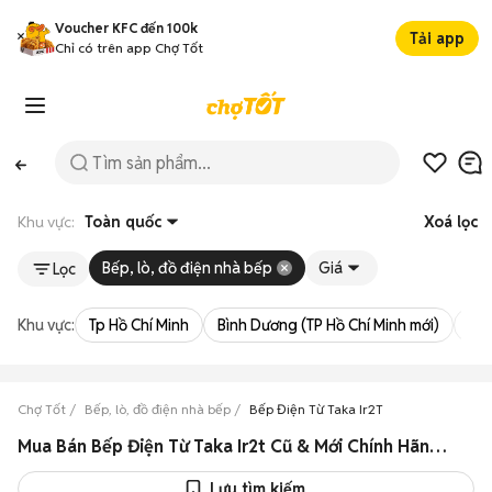
Voucher KFC đến 100k
Tải app
Chỉ có trên app Chợ Tốt
Khu vực:
Toàn quốc
Xoá lọc
Bếp, lò, đồ điện nhà bếp
Giá
Lọc
Khu vực:
Tp Hồ Chí Minh
Bình Dương (TP Hồ Chí Minh mới)
Bà 
Chợ Tốt
Bếp, lò, đồ điện nhà bếp
Bếp Điện Từ Taka Ir2T
Mua Bán Bếp Điện Từ Taka Ir2t Cũ & Mới Chính Hãng Giá Rẻ
Lưu tìm kiếm