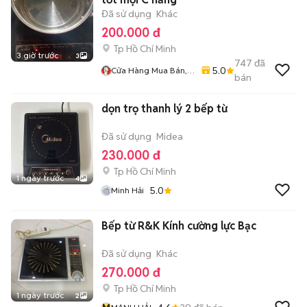
Đã sử dụng
Khác
200.000 đ
Tp Hồ Chí Minh
3 giờ trước
3
747
đã
5.0
Cửa Hàng Mua Bán,
bán
Sửa Chữa Quạt
dọn trọ thanh lý 2 bếp từ
Đã sử dụng
Midea
230.000 đ
Tp Hồ Chí Minh
1 ngày trước
4
5.0
Minh Hải
Bếp từ R&K Kính cường lực Bạc
Đã sử dụng
Khác
270.000 đ
Tp Hồ Chí Minh
1 ngày trước
2