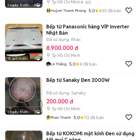
Tp Hồ Chí Minh
60
1 ngày trước
5
H
5.0
435
đã bán
Huỳnh Thanh Phong
Bếp từ Panasonic hàng ViP Inverter
Nhật Bản
Đã sử dụng
Khác
8.900.000 đ
Tp Hồ Chí Minh
15 giờ trước
3
5.0
4
đã bán
Lê Thắng
Bếp từ Sanaky Đen 2000W
Đã sử dụng
Sanaky
200.000 đ
Tp Hồ Chí Minh
1 ngày trước
3
P
5.0
112
đã bán
Phan Thanh
Bếp từ KOKOMI mặt kính Đen sử dụng
tốt mọi C năng