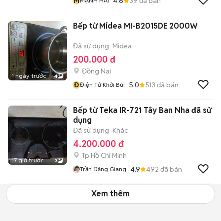
M
4.6
39
đã bán
MẠNH HẢI
Bếp từ Midea MI-B2015DE 2000W
Đã sử dụng
Midea
200.000 đ
Đồng Nai
1 ngày trước
4
Đ
5.0
513
đã bán
Điện Tử Khởi Bùi
Bếp từ Teka IR-721 Tây Ban Nha đã sử
dụng
Đã sử dụng
Khác
4.200.000 đ
Tp Hồ Chí Minh
17 giờ trước
3
4.9
492
đã bán
Trần Đăng Giang
Xem thêm