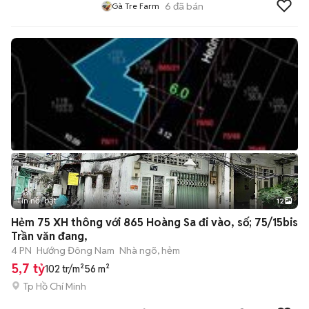
6
đã bán
Gà Tre Farm
Tin nổi bật
12
+
2
Hẻm 75 XH thông với 865 Hoàng Sa đi vào, số; 75/15bis
Trần văn đang,
4 PN
Hướng Đông Nam
Nhà ngõ, hẻm
5,7 tỷ
102 tr/m²
56 m²
Tp Hồ Chí Minh