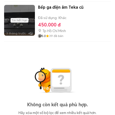
Bếp ga điện âm Teka cũ
Đã sử dụng
Khác
Tin hết hạn
450.000 đ
Tp Hồ Chí Minh
3 tháng trước
4
5.0
39
đã bán
Không còn kết quả phù hợp.
Hãy xóa một số bộ lọc để xem nhiều kết quả hơn.