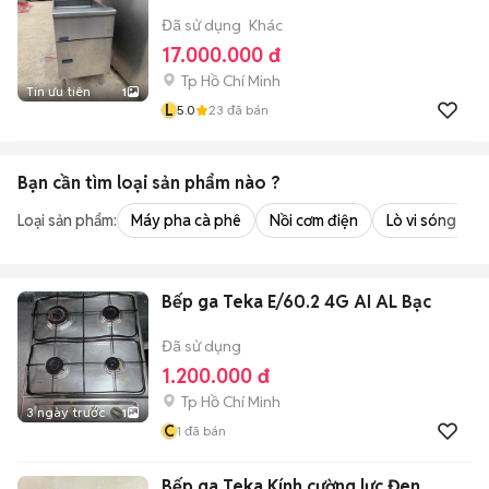
Đã sử dụng
Khác
17.000.000 đ
Tp Hồ Chí Minh
Tin ưu tiên
1
L
5.0
23
đã bán
Bạn cần tìm
loại sản phẩm
nào ?
Loại sản phẩm:
Máy pha cà phê
Nồi cơm điện
Lò vi sóng
Bếp ga Teka E/60.2 4G AI AL Bạc
Đã sử dụng
1.200.000 đ
Tp Hồ Chí Minh
3 ngày trước
1
C
1
đã bán
Bếp ga Teka Kính cường lực Đen