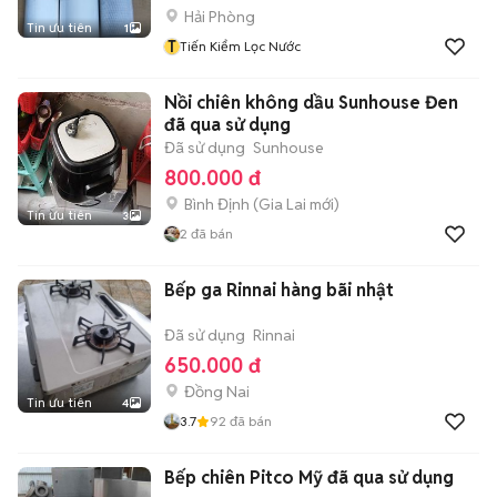
Hải Phòng
Tin ưu tiên
1
T
Tiến Kiểm Lọc Nước
Nồi chiên không dầu Sunhouse Đen
đã qua sử dụng
Đã sử dụng
Sunhouse
800.000 đ
Bình Định
(
Gia Lai
mới)
Tin ưu tiên
3
2
đã bán
Bếp ga Rinnai hàng bãi nhật
Đã sử dụng
Rinnai
650.000 đ
Đồng Nai
Tin ưu tiên
4
3.7
92
đã bán
Bếp chiên Pitco Mỹ đã qua sử dụng