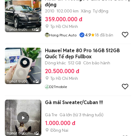
động
2010
102.000 km
Xăng
Tự động
359.000.000 đ
Tp Hồ Chí Minh
1 phút trước
12
4.9
18
đã bán
Hong Phuc Auto
Huawei Mate 80 Pro 16GB 512GB
Quốc Tế đẹp Fullbox
Dòng khác
512 GB
Còn bảo hành
20.500.000 đ
Tp Hồ Chí Minh
1 phút trước
6
D2Tmobile
Gà mái Sweater/Cuban !!!
Gà Tre
Gà lớn (từ 3 tháng tuổi)
1.000.000 đ
Đồng Nai
1 phút trước
1