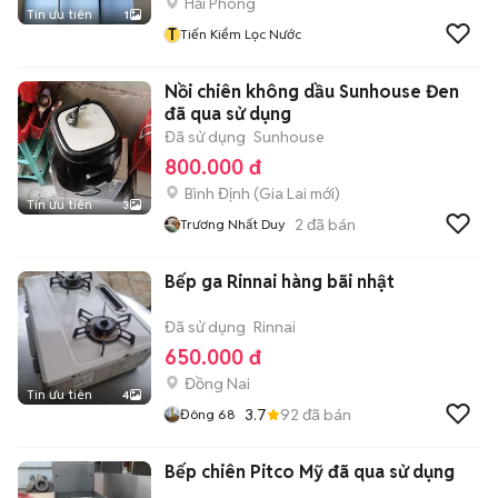
Hải Phòng
Tin ưu tiên
1
T
Tiến Kiểm Lọc Nước
Nồi chiên không dầu Sunhouse Đen
đã qua sử dụng
Đã sử dụng
Sunhouse
800.000 đ
Bình Định
(
Gia Lai
mới)
Tin ưu tiên
3
2
đã bán
Trương Nhất Duy
Bếp ga Rinnai hàng bãi nhật
Đã sử dụng
Rinnai
650.000 đ
Đồng Nai
Tin ưu tiên
4
3.7
92
đã bán
Đông 68
Bếp chiên Pitco Mỹ đã qua sử dụng