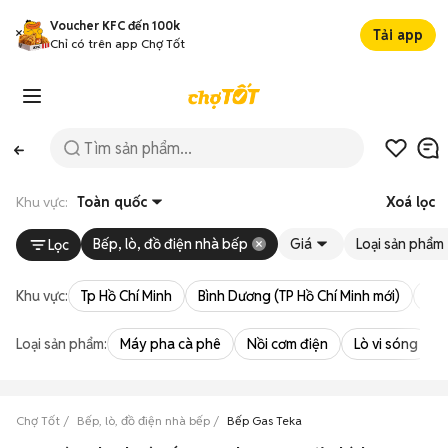
Voucher KFC đến 100k
Tải app
Chỉ có trên app Chợ Tốt
Khu vực:
Toàn quốc
Xoá lọc
Bếp, lò, đồ điện nhà bếp
Giá
Loại sản phẩm
Lọc
Khu vực:
Tp Hồ Chí Minh
Bình Dương (TP Hồ Chí Minh mới)
Bà 
Loại sản phẩm:
Máy pha cà phê
Nồi cơm điện
Lò vi sóng
Chợ Tốt
Bếp, lò, đồ điện nhà bếp
Bếp Gas Teka