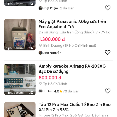
Tp Hồ Chí Minh
1 phút trước
1
2
đã bán
Nhật Phạm
Máy giặt Panasonic 7.0kg cửa trên
Eco Aquabeat Trắ
Đã sử dụng
Cửa trên (lồng đứng)
7 - 7.9 kg
1.300.000 đ
Bình Dương
(
TP Hồ Chí Minh
mới)
1 phút trước
1
Diệu Nguyễn
Amply karaoke Arirang PA-203XG
Bạc Đã sử dụng
800.000 đ
Tp Hồ Chí Minh
4.8
98
đã bán
Đucbe
1 phút trước
5
Táo 12 Pro Max Quốc Tế Bao Zin Bao
Xài Pin Zin 95%
iPhone 12 Pro Max
256 GB
Còn bảo hành