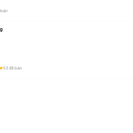
 bán
ng
53
đã bán