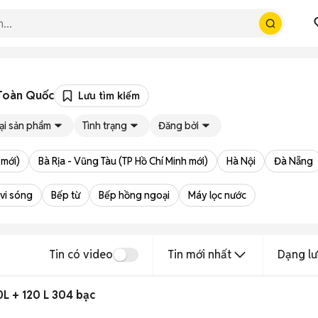
 Toàn Quốc
Lưu tìm kiếm
ại sản phẩm
Tình trạng
Đăng bởi
 mới)
Bà Rịa - Vũng Tàu (TP Hồ Chí Minh mới)
Hà Nội
Đà Nẵng
 vi sóng
Bếp từ
Bếp hồng ngoại
Máy lọc nước
Tin có video
Tin mới nhất
Dạng lư
0L + 120 L 304 bạc