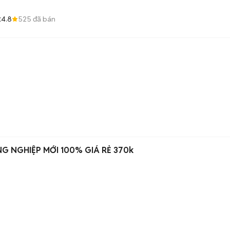
4.8
525
đã bán
C
THANH LÝ BẾP KHÈ CÔNG NGHIỆP MỚI 100% GIÁ RẺ 370k