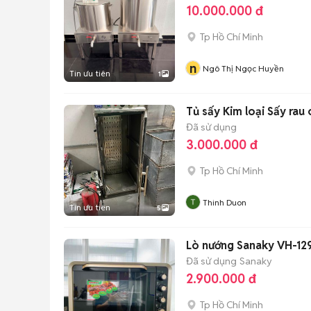
10.000.000 đ
Tp Hồ Chí Minh
n
Ngô Thị Ngọc Huyền
Tin ưu tiên
1
Tủ sấy Kim loại Sấy rau 
Đã sử dụng
3.000.000 đ
Tp Hồ Chí Minh
Thinh Duon
Tin ưu tiên
5
Lò nướng Sanaky VH-129
Đã sử dụng
Sanaky
2.900.000 đ
Tp Hồ Chí Minh