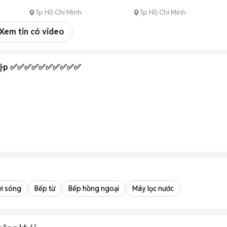
Tp Hồ Chí Minh
Tp Hồ Chí Minh
Xem tin có video
ghiệp ✅✅✅✅✅✅✅✅✅✅
vi sóng
Bếp từ
Bếp hồng ngoại
Máy lọc nước