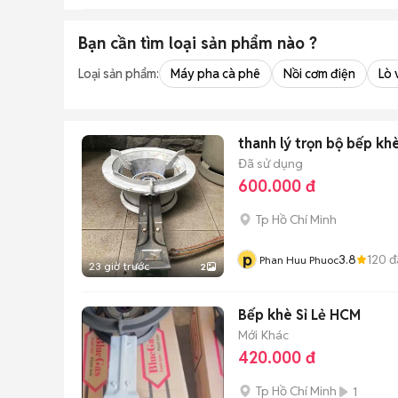
Bạn cần tìm
loại sản phẩm
nào ?
Loại sản phẩm:
Máy pha cà phê
Nồi cơm điện
Lò 
thanh lý trọn bộ bếp kh
Đã sử dụng
600.000 đ
Tp Hồ Chí Minh
p
3.8
120
đ
Phan Huu Phuoc
23 giờ trước
2
Bếp khè Sỉ Lẻ HCM
Mới
Khác
420.000 đ
Tp Hồ Chí Minh
1