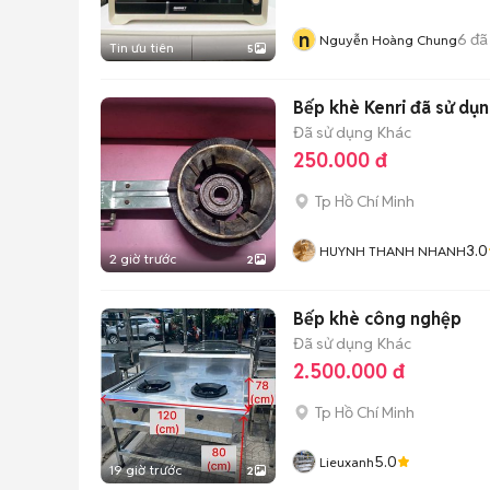
n
6
đã
Nguyễn Hoàng Chung
Tin ưu tiên
5
Bếp khè Kenri đã sử dụ
Đã sử dụng
Khác
250.000 đ
Tp Hồ Chí Minh
3.0
HUYNH THANH NHANH
2 giờ trước
2
Bếp khè công nghệp
Đã sử dụng
Khác
2.500.000 đ
Tp Hồ Chí Minh
5.0
Lieuxanh
19 giờ trước
2