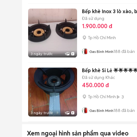
Bếp khè Inox 3 lò xào, 
Đã sử dụng
1.900.000 đ
Tp Hồ Chí Minh
188
đã bán
Gas Bình Minh
3 ngày trước
1
Bếp khè Sỉ Lẻ 🌟🌟🌟🌟
Đã sử dụng
Khác
450.000 đ
Tp Hồ Chí Minh
3
188
đã bán
Gas Bình Minh
3 ngày trước
1
Xem ngoại hình sản phẩm qua video