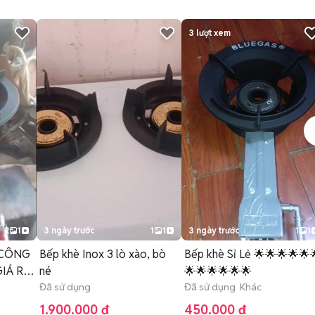
3
lượt xem
2
1
3 ngày trước
1
1
3 ngày trước
1
1
 CÔNG
Bếp khè Inox 3 lò xào, bò
Bếp khè Sỉ Lẻ 🌟🌟🌟🌟🌟
né
🌟🌟🌟🌟🌟🌟
Đã sử dụng
Đã sử dụng Khác
1.900.000 đ
450.000 đ