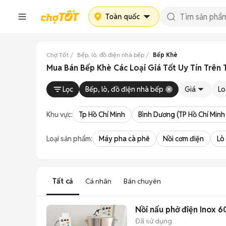
Toàn quốc
Chợ Tốt
Bếp, lò, đồ điện nhà bếp
Bếp Khè
Mua Bán Bếp Khè Các Loại Giá Tốt Uy Tín Trên
Lọc
Bếp, lò, đồ điện nhà bếp
Giá
Lo
Khu vực:
Tp Hồ Chí Minh
Bình Dương (TP Hồ Chí Minh
Loại sản phẩm:
Máy pha cà phê
Nồi cơm điện
Lò
Tất cả
Cá nhân
Bán chuyên
Nồi nấu phở điện Inox 6
Đã sử dụng