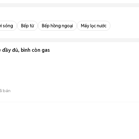
vi sóng
Bếp từ
Bếp hồng ngoại
Máy lọc nước
è đầy đủ, bình còn gas
ã bán