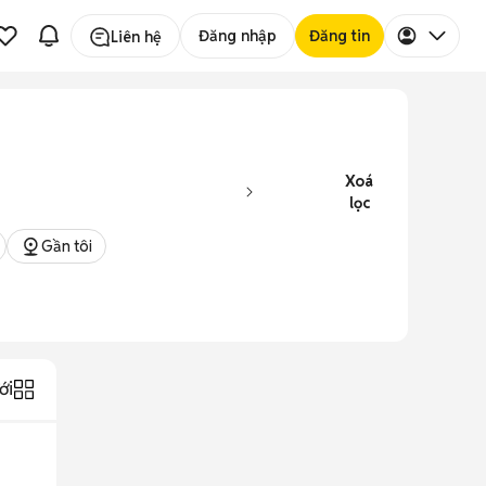
Đăng nhập
Đăng tin
Liên hệ
Xoá
lọc
Gần tôi
ới