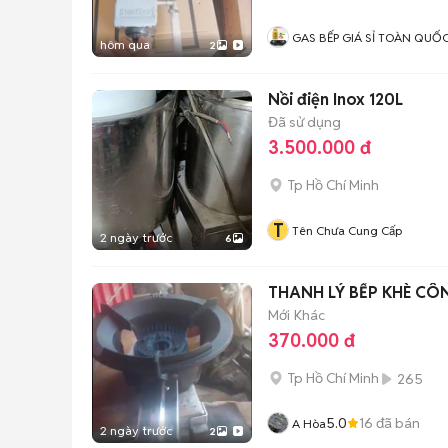
GAS BẾP GIÁ SỈ TOÀN QUỐ
hôm qua
2
Nồi điện Inox 120L
Đã sử dụng
3.500.000 đ
Tp Hồ Chí Minh
T
Tên Chưa Cung Cấp
2 ngày trước
6
Mới
Khác
370.000 đ
Tp Hồ Chí Minh
265
5.0
16
đã bán
A Hòa
2 ngày trước
2