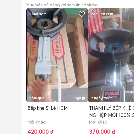
Mua bán dễ dàng khi xem tin có video
1
lượt xem
265
lượt xem
hôm qua
2
1
2 ngày trước
Bếp khè Sỉ Lẻ HCM
THANH LÝ BẾP KHÈ
NGHIỆP MỚI 100% GIÁ RẺ
Mới Khác
370k
Mới Khác
420.000 đ
370.000 đ