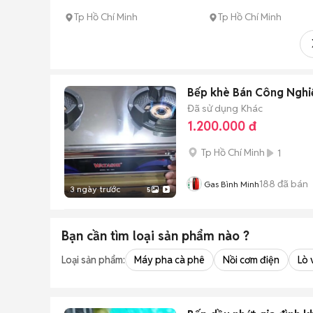
Tp Hồ Chí Minh
Tp Hồ Chí Minh
Bếp khè Bán Công N
Đã sử dụng
Khác
1.200.000 đ
Tp Hồ Chí Minh
1
188
đã bán
Gas Bình Minh
3 ngày trước
5
Bạn cần tìm
loại sản phẩm
nào ?
Loại sản phẩm:
Máy pha cà phê
Nồi cơm điện
Lò 