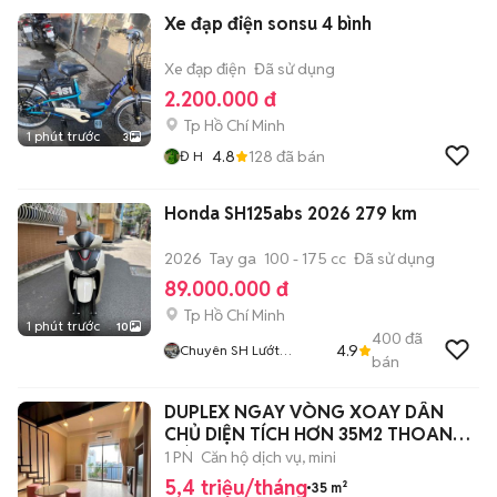
Xe đạp điện sonsu 4 bình
Xe đạp điện
Đã sử dụng
2.200.000 đ
Tp Hồ Chí Minh
1 phút trước
3
4.8
128
đã bán
Đ H
Honda SH125abs 2026 279 km
2026
Tay ga
100 - 175 cc
Đã sử dụng
89.000.000 đ
Tp Hồ Chí Minh
1 phút trước
10
400
đã
4.9
Chuyên SH Lướt
bán
MinhThứ59
DUPLEX NGAY VÒNG XOAY DÂN
CHỦ DIỆN TÍCH HƠN 35M2 THOANG
MÁT
1 PN
Căn hộ dịch vụ, mini
5,4 triệu/tháng
35 m²