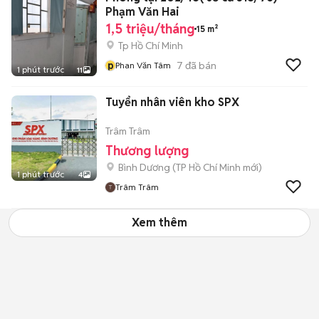
Phạm Văn Hai
1,5 triệu/tháng
15 m²
Tp Hồ Chí Minh
p
7
đã bán
Phan Văn Tâm
1 phút trước
11
Tuyển nhân viên kho SPX
Trâm Trâm
Thương lượng
Bình Dương
(
TP Hồ Chí Minh
mới)
1 phút trước
4
Trâm Trâm
Xem thêm