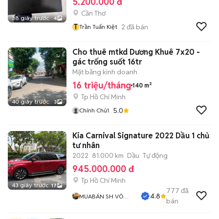
5.200.000 đ
Cần Thơ
38 giây trước
4
T
2
đã bán
Trần Tuấn Kiệt
Cho thuê mtkd Dương Khuê 7x20 -
gác trống suốt 16tr
Mặt bằng kinh doanh
16 triệu/tháng
140 m²
Tp Hồ Chí Minh
40 giây trước
3
5.0
Chính Chủ1
Kia Carnival Signature 2022 Dầu 1 chủ
tư nhân
2022
81.000 km
Dầu
Tự động
945.000.000 đ
Tp Hồ Chí Minh
43 giây trước
17
777
đã
4.8
MUABÁN SH VÕ
bán
MINH HẬU