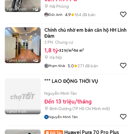
Hải Phòng
1 phút trước
7
4.9
164
đã bán
Đức Anh
Chính chủ nhờ em bán căn hộ HH Linh
Đàm
2 PN
Chung cư
1,8 tỷ
32 tr/m²
56 m²
Hà Nội
1 phút trước
4
5.0
271
đã bán
Phạm Khải
*** LAO ĐỘNG THỜI VỤ
Nguyễn Minh Tân
Đến 13 triệu/tháng
Bình Dương
(
TP Hồ Chí Minh
mới)
1 phút trước
Nguyễn Minh Tân
Huawei Pura 70 Pro Plus