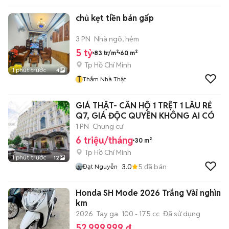
chủ kẹt tiền bán gấp
3 PN
Nhà ngõ, hẻm
5 tỷ
83 tr/m²
60 m²
Tp Hồ Chí Minh
1 phút trước
4
T
Thắm Nhà Thật
GIÁ THẬT- CĂN HỘ 1 TRỆT 1 LẦU RẺ
Q7, GIÁ ĐỘC QUYỀN KHÔNG AI CÓ
1 PN
Chung cư
6 triệu/tháng
30 m²
Tp Hồ Chí Minh
1 phút trước
12
3.0
5
đã bán
Đạt Nguyễn
Honda SH Mode 2026 Trắng Vài nghìn
km
2026
Tay ga
100 - 175 cc
Đã sử dụng
52.999.999 đ