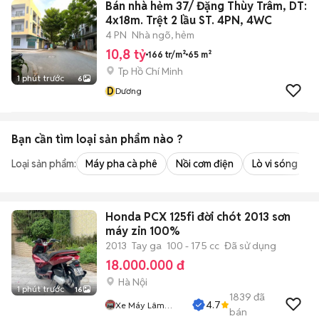
Bán nhà hẻm 37/ Đặng Thùy Trâm, DT:
4x18m. Trệt 2 lầu ST. 4PN, 4WC
4 PN
Nhà ngõ, hẻm
10,8 tỷ
166 tr/m²
65 m²
Tp Hồ Chí Minh
1 phút trước
6
D
Dương
Bạn cần tìm
loại sản phẩm
nào ?
Loại sản phẩm:
Máy pha cà phê
Nồi cơm điện
Lò vi sóng
Honda PCX 125fi đời chót 2013 sơn
máy zin 100%
2013
Tay ga
100 - 175 cc
Đã sử dụng
18.000.000 đ
Hà Nội
1 phút trước
16
1839
đã
4.7
Xe Máy Lâm
bán
Thủy