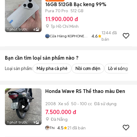
16GB 512GB Bạc keng 99%
Pura 70 Pro
512 GB
11.900.000 đ
Tp Hồ Chí Minh
1 phút trước
6
1244
đã
4.6
Cửa Hàng KGPHONE
bán
STORE
Bạn cần tìm
loại sản phẩm
nào ?
Loại sản phẩm:
Máy pha cà phê
Nồi cơm điện
Lò vi sóng
Honda Wave RS Thể thao màu Đen
2008
Xe số
50 - 100 cc
Đã sử dụng
7.500.000 đ
Đà Nẵng
1 phút trước
9
4.5
21
đã bán
Thi