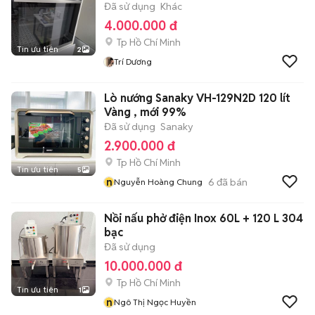
Đã sử dụng
Khác
4.000.000 đ
Tp Hồ Chí Minh
Tin ưu tiên
2
Trí Dương
Lò nướng Sanaky VH-129N2D 120 lít
Vàng , mới 99%
Đã sử dụng
Sanaky
2.900.000 đ
Tp Hồ Chí Minh
Tin ưu tiên
5
n
6
đã bán
Nguyễn Hoàng Chung
Nồi nấu phở điện Inox 60L + 120 L 304
bạc
Đã sử dụng
10.000.000 đ
Tp Hồ Chí Minh
Tin ưu tiên
1
n
Ngô Thị Ngọc Huyền