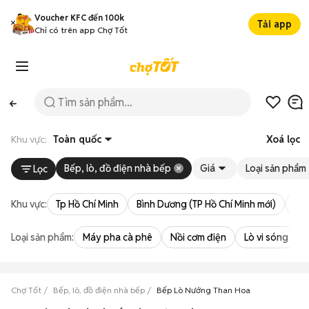
Voucher KFC đến 100k
Tải app
Chỉ có trên app Chợ Tốt
Khu vực:
Toàn quốc
Xoá lọc
Bếp, lò, đồ điện nhà bếp
Giá
Loại sản phẩm
Lọc
Khu vực:
Tp Hồ Chí Minh
Bình Dương (TP Hồ Chí Minh mới)
Bà 
Loại sản phẩm:
Máy pha cà phê
Nồi cơm điện
Lò vi sóng
Chợ Tốt
Bếp, lò, đồ điện nhà bếp
Bếp Lò Nướng Than Hoa