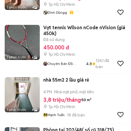
Tp Hồ Chí Minh
1 phút trước
4
Đình Dũngg
Vợt tennis Wilson nCode nVision (giá
450k)
Đã sử dụng
450.000 đ
Tp Hồ Chí Minh
1 phút trước
6
1261
đã
4.8
Chuyên Bán Đồ
bán
2hand
nhà 55m2 2 lầu giá rẻ
4 PN
Nhà mặt phố, mặt tiền
3,8 triệu/tháng
50 m²
Tp Hồ Chí Minh
1 phút trước
9
M
18
đã bán
Mạnh Tuấn
Phòng tại 202/48( số cũ 318/75)