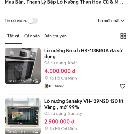
Mua Bán, Thanh Lý Bếp Lò Nướng Than Hoa Cũ & Mới Giá Rẻ
Tin có video
Tin mới nhất
Tất cả
Cá nhân
Bán chuyên
Lò nướng Bosch HBF113BR0A đã sử
dụng
Đã sử dụng
Khác
4.000.000 đ
Tp Hồ Chí Minh
Tin ưu tiên
2
Trí Dương
Lò nướng Sanaky VH-129N2D 120 lít
Vàng , mới 99%
Đã sử dụng
Sanaky
2.900.000 đ
Tp Hồ Chí Minh
Tin ưu tiên
5