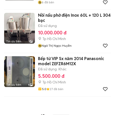
n
6
đã bán
Nồi nấu phở điện Inox 60L + 120 L 304
bạc
Đã sử dụng
10.000.000 đ
Tp Hồ Chí Minh
Tin ưu tiên
1
n
Ngô Thị Ngọc Huyền
Bếp từ VIP Sx năm 2014 Panasonic
model ZEFZR6M12X
Đã sử dụng
Khác
5.500.000 đ
Tp Hồ Chí Minh
Tin ưu tiên
5
5.0
27
đã bán