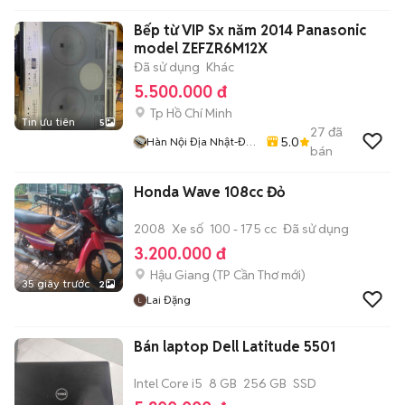
Bếp từ VIP Sx năm 2014 Panasonic
model ZEFZR6M12X
Đã sử dụng
Khác
5.500.000 đ
Tp Hồ Chí Minh
Tin ưu tiên
5
27
đã
5.0
Hàn Nội Địa Nhật-Đại
bán
Việt
Honda Wave 108cc Đỏ
2008
Xe số
100 - 175 cc
Đã sử dụng
3.200.000 đ
Hậu Giang
(
TP Cần Thơ
mới)
35 giây trước
2
Lai Đặng
Bán laptop Dell Latitude 5501
Intel Core i5
8 GB
256 GB
SSD