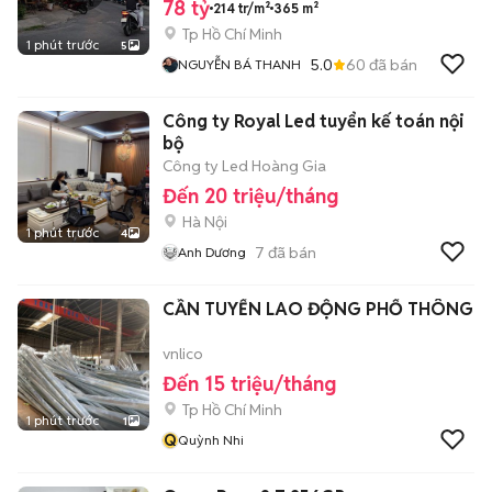
78 tỷ
214 tr/m²
365 m²
Tp Hồ Chí Minh
1 phút trước
5
5.0
60
đã bán
NGUYỄN BÁ THANH
Công ty Royal Led tuyển kế toán nội
bộ
Công ty Led Hoàng Gia
Đến 20 triệu/tháng
Hà Nội
1 phút trước
4
7
đã bán
Anh Dương
CẦN TUYỂN LAO ĐỘNG PHỔ THÔNG
vnlico
Đến 15 triệu/tháng
Tp Hồ Chí Minh
1 phút trước
1
Q
Quỳnh Nhi