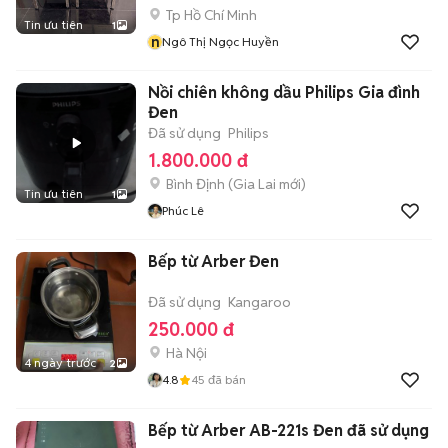
Tp Hồ Chí Minh
Tin ưu tiên
1
n
Ngô Thị Ngọc Huyền
Nồi chiên không dầu Philips Gia đình
Đen
Đã sử dụng
Philips
1.800.000 đ
Bình Định
(
Gia Lai
mới)
Tin ưu tiên
1
Phúc Lê
Bếp từ Arber Đen
Đã sử dụng
Kangaroo
250.000 đ
Hà Nội
4 ngày trước
2
4.8
45
đã bán
Bếp từ Arber AB-221s Đen đã sử dụng