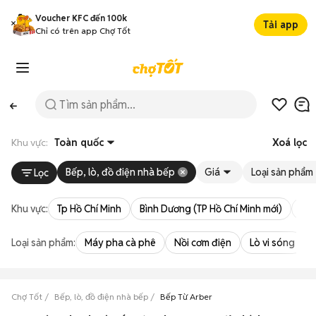
Voucher KFC đến 100k
Tải app
Chỉ có trên app Chợ Tốt
Khu vực:
Toàn quốc
Xoá lọc
Bếp, lò, đồ điện nhà bếp
Giá
Loại sản phẩm
Lọc
Khu vực:
Tp Hồ Chí Minh
Bình Dương (TP Hồ Chí Minh mới)
Bà 
Loại sản phẩm:
Máy pha cà phê
Nồi cơm điện
Lò vi sóng
Chợ Tốt
Bếp, lò, đồ điện nhà bếp
Bếp Từ Arber