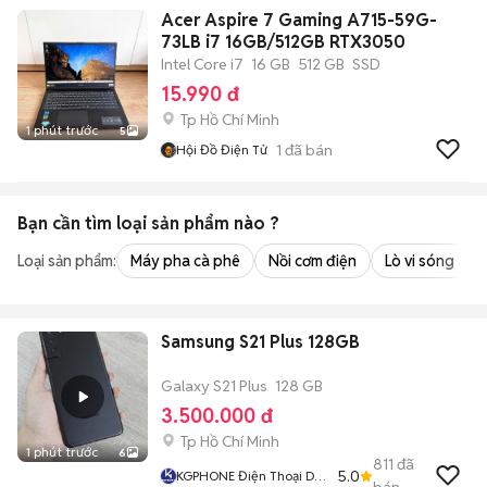
Acer Aspire 7 Gaming A715-59G-
73LB i7 16GB/512GB RTX3050
Intel Core i7
16 GB
512 GB
SSD
15.990 đ
Tp Hồ Chí Minh
1 phút trước
5
1
đã bán
Hội Đồ Điện Tử
Bạn cần tìm
loại sản phẩm
nào ?
Loại sản phẩm:
Máy pha cà phê
Nồi cơm điện
Lò vi sóng
Samsung S21 Plus 128GB
Galaxy S21 Plus
128 GB
3.500.000 đ
Tp Hồ Chí Minh
1 phút trước
6
811
đã
5.0
KGPHONE Điện Thoại Di