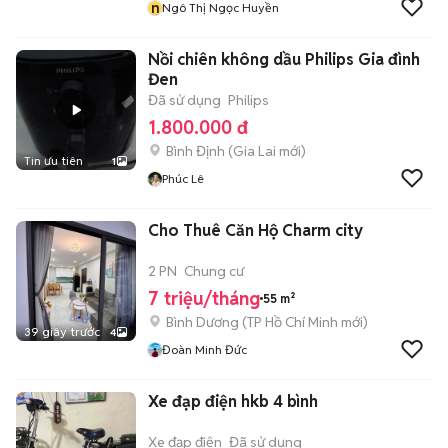
n
Ngô Thị Ngọc Huyền
Nồi chiên không dầu Philips Gia đình
Đen
Đã sử dụng
Philips
1.800.000 đ
Bình Định
(
Gia Lai
mới)
Tin ưu tiên
1
Phúc Lê
Cho Thuê Căn Hộ Charm city
2 PN
Chung cư
7 triệu/tháng
55 m²
Bình Dương
(
TP Hồ Chí Minh
mới)
39 giây trước
4
Đoàn Minh Đức
Xe đạp điện hkb 4 bình
Xe đạp điện
Đã sử dụng