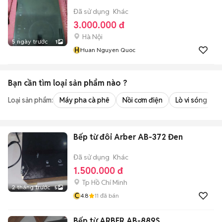
Đã sử dụng
Khác
3.000.000 đ
Hà Nội
5 ngày trước
1
H
Huan Nguyen Quoc
Bạn cần tìm
loại sản phẩm
nào ?
Loại sản phẩm:
Máy pha cà phê
Nồi cơm điện
Lò vi sóng
Bếp từ đôi Arber AB-372 Đen
Đã sử dụng
Khác
1.500.000 đ
Tp Hồ Chí Minh
2 tháng trước
5
C
4.8
11
đã bán
Bếp từ ARBER AB-889S