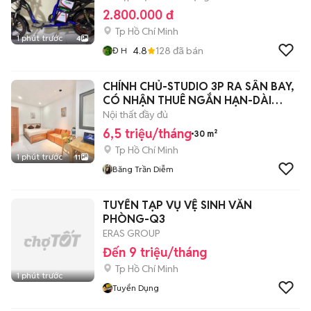
2.800.000 đ
Tp Hồ Chí Minh
1 phút trước
4
4.8
128
đã bán
Đ H
CHÍNH CHỦ-STUDIO 3P RA SÂN BAY,
CÓ NHẬN THUÊ NGẮN HẠN-DÀI
HẠN-FULL NT
Nội thất đầy đủ
6,5 triệu/tháng
30 m²
Tp Hồ Chí Minh
1 phút trước
11
Băng Trần Diễm
TUYỂN TẠP VỤ VỆ SINH VĂN
PHÒNG-Q3
ERAS GROUP
Đến 9 triệu/tháng
Tp Hồ Chí Minh
1 phút trước
Tuyển Dụng