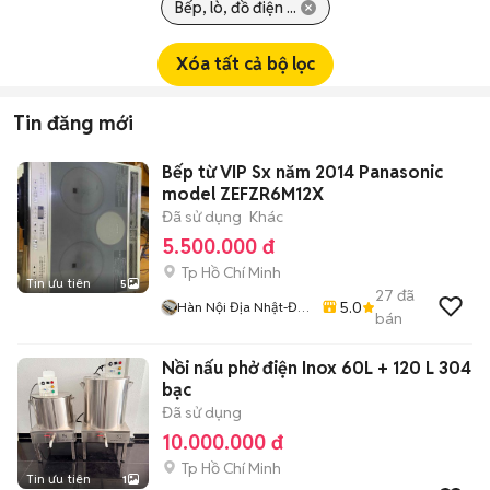
Bếp, lò, đồ điện ...
Xóa tất cả bộ lọc
Tin đăng mới
Bếp từ VIP Sx năm 2014 Panasonic
model ZEFZR6M12X
Đã sử dụng
Khác
5.500.000 đ
Tp Hồ Chí Minh
Tin ưu tiên
5
27
đã
5.0
Hàn Nội Địa Nhật-Đại
bán
Việt
Nồi nấu phở điện Inox 60L + 120 L 304
bạc
Đã sử dụng
10.000.000 đ
Tp Hồ Chí Minh
Tin ưu tiên
1