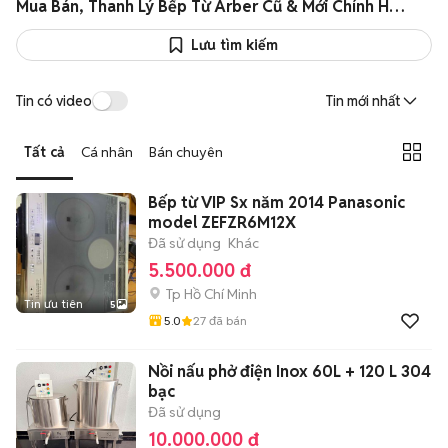
Mua Bán, Thanh Lý Bếp Từ Arber Cũ & Mới Chính Hãng Giá Rẻ
Lưu tìm kiếm
Tin có video
Tin mới nhất
Tất cả
Cá nhân
Bán chuyên
Bếp từ VIP Sx năm 2014 Panasonic
model ZEFZR6M12X
Đã sử dụng
Khác
5.500.000 đ
Tp Hồ Chí Minh
Tin ưu tiên
5
5.0
27
đã bán
Nồi nấu phở điện Inox 60L + 120 L 304
bạc
Đã sử dụng
10.000.000 đ