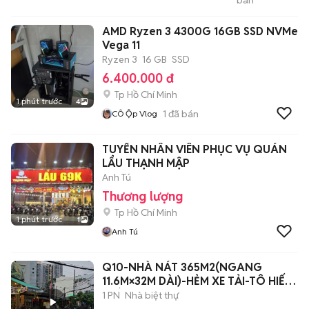
bán
Động Giá Tốt
AMD Ryzen 3 4300G 16GB SSD NVMe
Vega 11
Ryzen 3
16 GB
SSD
6.400.000 đ
Tp Hồ Chí Minh
1 phút trước
4
1
đã bán
CÔ Ộp Vlog
TUYỂN NHÂN VIÊN PHỤC VỤ QUÁN
LẨU THẠNH MẬP
Anh Tú
Thương lượng
Tp Hồ Chí Minh
1 phút trước
1
Anh Tú
Q10-NHÀ NÁT 365M2(NGANG
11.6M×32M DÀI)-HẺM XE TẢI-TÔ HIẾN
THÀNH Q10
1 PN
Nhà biệt thự