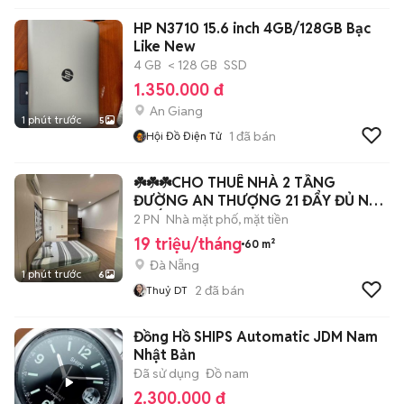
HP N3710 15.6 inch 4GB/128GB Bạc
Like New
4 GB
< 128 GB
SSD
1.350.000 đ
An Giang
1 phút trước
5
1
đã bán
Hội Đồ Điện Tử
☘️☘️☘️CHO THUÊ NHÀ 2 TẦNG
ĐƯỜNG AN THƯỢNG 21 ĐẨY ĐỦ NỘI
THẤT
2 PN
Nhà mặt phố, mặt tiền
19 triệu/tháng
60 m²
Đà Nẵng
1 phút trước
6
2
đã bán
Thuỷ DT
Đồng Hồ SHIPS Automatic JDM Nam
Nhật Bản
Đã sử dụng
Đồ nam
2.300.000 đ