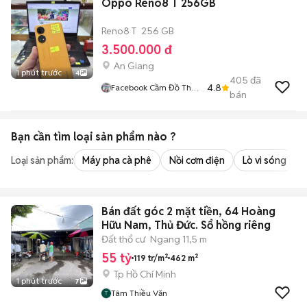
Oppo Reno8 T 256GB
Reno8 T
256 GB
3.500.000 đ
An Giang
1 phút trước
4
405
đã
4.8
Facebook Cầm Đồ Thúy
bán
Vân
Bạn cần tìm
loại sản phẩm
nào ?
Loại sản phẩm:
Máy pha cà phê
Nồi cơm điện
Lò vi sóng
Bán đất góc 2 mặt tiền, 64 Hoàng
Hữu Nam, Thủ Đức. Sổ hồng riêng
Đất thổ cư
Ngang 11,5 m
55 tỷ
119 tr/m²
462 m²
Tp Hồ Chí Minh
1 phút trước
7
Tâm Thiều Văn