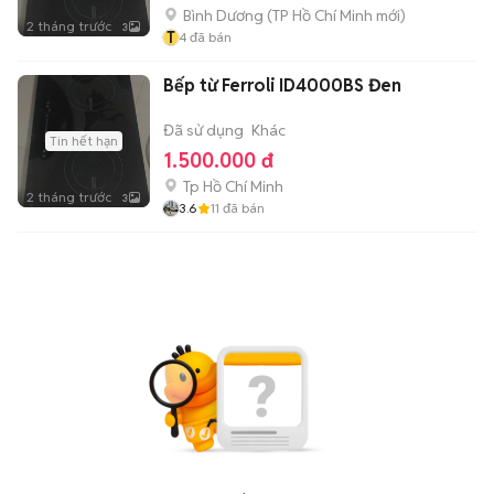
Bình Dương
(
TP Hồ Chí Minh
mới)
2 tháng trước
3
T
4
đã bán
Bếp từ Ferroli ID4000BS Đen
Đã sử dụng
Khác
Tin hết hạn
1.500.000 đ
Tp Hồ Chí Minh
2 tháng trước
3
3.6
11
đã bán