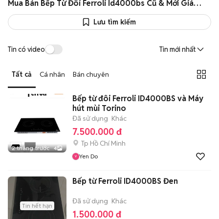
Mua Bán Bếp Từ Đôi Ferroli Id4000bs Cũ & Mới Giá Rẻ
Lưu tìm kiếm
Tin có video
Tin mới nhất
Tất cả
Cá nhân
Bán chuyên
Bếp từ đôi Ferroli ID4000BS và Máy
hút mùi Torino
Đã sử dụng
Khác
7.500.000 đ
Tp Hồ Chí Minh
2 tháng trước
4
Yen Do
Bếp từ Ferroli ID4000BS Đen
Đã sử dụng
Khác
Tin hết hạn
1.500.000 đ