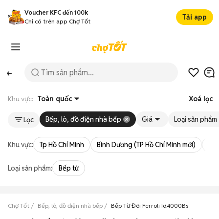
Voucher KFC đến 100k
Tải app
Chỉ có trên app Chợ Tốt
Khu vực:
Toàn quốc
Xoá lọc
Bếp, lò, đồ điện nhà bếp
Giá
Loại sản phẩm
Lọc
Khu vực:
Tp Hồ Chí Minh
Bình Dương (TP Hồ Chí Minh mới)
Bà 
Loại sản phẩm:
Bếp từ
Chợ Tốt
Bếp, lò, đồ điện nhà bếp
Bếp Từ Đôi Ferroli Id4000Bs