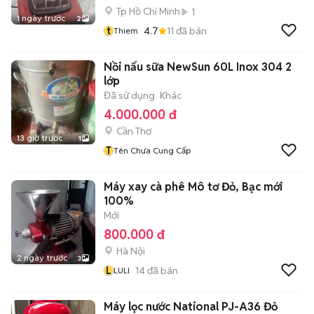
Tp Hồ Chí Minh
1
1 ngày trước
2
t
4.7
11
đã bán
Thiem
Nồi nấu sữa NewSun 60L Inox 304 2
lớp
Đã sử dụng
Khác
4.000.000 đ
Cần Thơ
13 giờ trước
1
T
Tên Chưa Cung Cấp
Máy xay cà phê Mô tơ Đỏ, Bạc mới
100%
Mới
800.000 đ
Hà Nội
2 ngày trước
3
L
14
đã bán
LULI
Máy lọc nước National PJ-A36 Đỏ