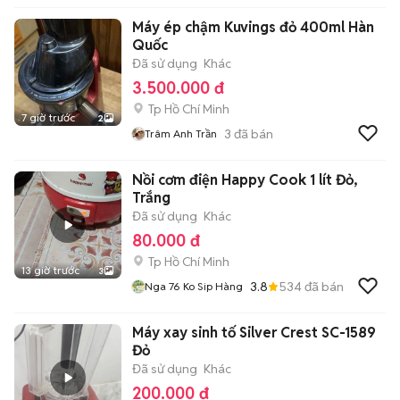
Máy ép chậm Kuvings đỏ 400ml Hàn
Quốc
Đã sử dụng
Khác
3.500.000 đ
Tp Hồ Chí Minh
7 giờ trước
2
3
đã bán
Trâm Anh Trần
Nồi cơm điện Happy Cook 1 lít Đỏ,
Trắng
Đã sử dụng
Khác
80.000 đ
Tp Hồ Chí Minh
13 giờ trước
3
3.8
534
đã bán
Nga 76 Ko Sip Hàng
Máy xay sinh tố Silver Crest SC-1589
Đỏ
Đã sử dụng
Khác
200.000 đ