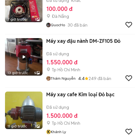
Đã sử dụng
Khác
100.000 đ
Đà Nẵng
7 giờ trước
1
30
đã bán
QuocHo
Máy xay đậu nành DM-ZF105 Đỏ
Đã sử dụng
1.550.000 đ
Tp Hồ Chí Minh
13 giờ trước
5
4.4
249
đã bán
Thám Nguyễn
Máy xay cafe Kim loại Đỏ bạc
Đã sử dụng
1.500.000 đ
Tp Hồ Chí Minh
11 giờ trước
3
K
Khánh Ly