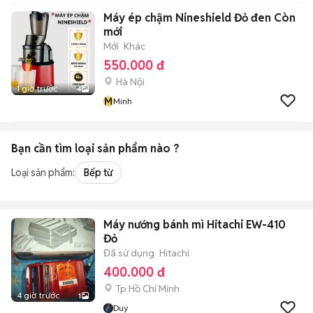
Máy ép chậm Nineshield Đỏ đen Còn
mới
Mới
Khác
550.000 đ
Hà Nội
1 giờ trước
4
M
Minh
Bạn cần tìm
loại sản phẩm
nào ?
Loại sản phẩm:
Bếp từ
Máy nướng bánh mì Hitachi EW-410
Đỏ
Đã sử dụng
Hitachi
400.000 đ
Tp Hồ Chí Minh
4 giờ trước
1
Duy