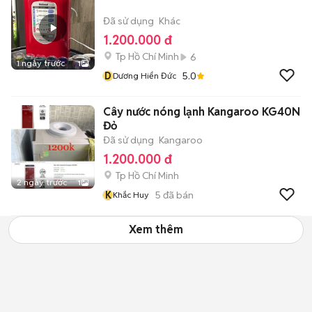
Đã sử dụng
Khác
1.200.000 đ
Tp Hồ Chí Minh
6
1 ngày trước
1
D
5.0
Dương Hiển Đức
Cây nước nóng lạnh Kangaroo KG40N
Đỏ
Đã sử dụng
Kangaroo
1.200.000 đ
Tp Hồ Chí Minh
2 ngày trước
1
K
5
đã bán
Khắc Huy
Xem thêm