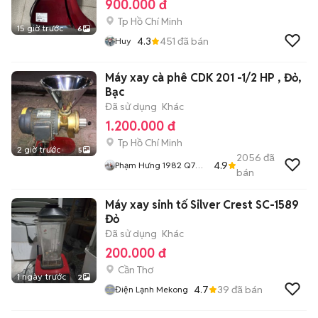
900.000 đ
Tp Hồ Chí Minh
15 giờ trước
6
4.3
451
đã bán
Huy
Máy xay cà phê CDK 201 -1/2 HP , Đỏ,
Bạc
Đã sử dụng
Khác
1.200.000 đ
Tp Hồ Chí Minh
2 giờ trước
5
2056
đã
4.9
Phạm Hưng 1982 Q7
bán
Đồ Cũ Bao Sài
Máy xay sinh tố Silver Crest SC-1589
Đỏ
Đã sử dụng
Khác
200.000 đ
Cần Thơ
1 ngày trước
2
4.7
39
đã bán
Điện Lạnh Mekong