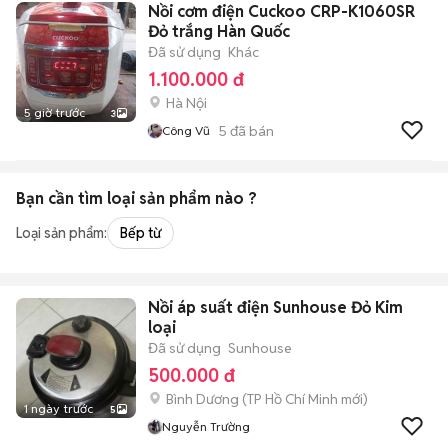
Nồi cơm điện Cuckoo CRP-K1060SR
Đỏ trắng Hàn Quốc
Đã sử dụng
Khác
1.100.000 đ
Hà Nội
5 giờ trước
3
5
đã bán
Công Vũ
Bạn cần tìm
loại sản phẩm
nào ?
Loại sản phẩm:
Bếp từ
Nồi áp suất điện Sunhouse Đỏ Kim
loại
Đã sử dụng
Sunhouse
500.000 đ
Bình Dương
(
TP Hồ Chí Minh
mới)
1 ngày trước
5
Nguyễn Trường