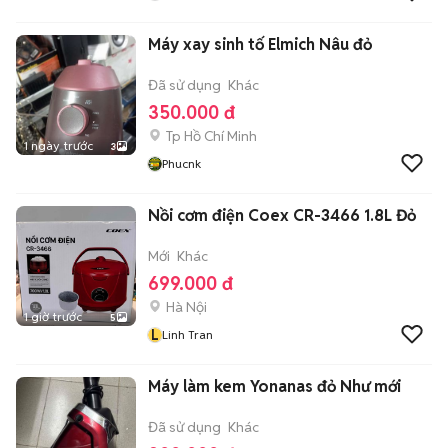
Máy xay sinh tố Elmich Nâu đỏ
Đã sử dụng
Khác
350.000 đ
Tp Hồ Chí Minh
1 ngày trước
3
Phucnk
Nồi cơm điện Coex CR-3466 1.8L Đỏ
Mới
Khác
699.000 đ
Hà Nội
1 giờ trước
5
L
Linh Tran
Máy làm kem Yonanas đỏ Như mới
Đã sử dụng
Khác