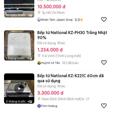
10.500.000 đ
Tp Hồ Chí Minh
16 ngày trước
3
5.0
Nhân Tâm Japan Shop
Bếp từ National KZ-PH30 Trắng Nhật
90%
Đã sử dụng
Khác
1.234.000 đ
Trà Vinh
(
Vĩnh Long
mới)
1 tháng trước
6
161
đã bán
Huỳnh Lê Tân
Bếp từ National KZ-K221C 60cm đã
qua sử dụng
Đã sử dụng
Khác
3.300.000 đ
Nam Định
(
Ninh Bình
mới)
17
2 tháng trước
4
Tình Hoàng