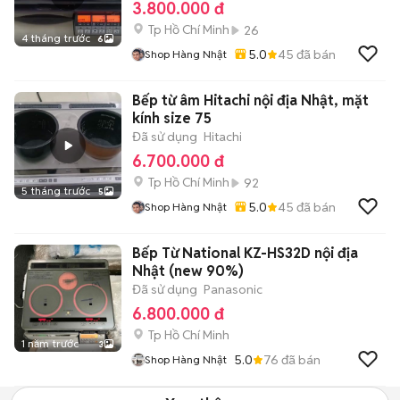
3.800.000 đ
Tp Hồ Chí Minh
26
4 tháng trước
6
5.0
45
đã bán
Shop Hàng Nhật
Bếp từ âm Hitachi nội địa Nhật, mặt
kính size 75
Đã sử dụng
Hitachi
6.700.000 đ
Tp Hồ Chí Minh
92
5 tháng trước
5
5.0
45
đã bán
Shop Hàng Nhật
Bếp Từ National KZ-HS32D nội địa
Nhật (new 90%)
Đã sử dụng
Panasonic
6.800.000 đ
Tp Hồ Chí Minh
1 năm trước
3
5.0
76
đã bán
Shop Hàng Nhật