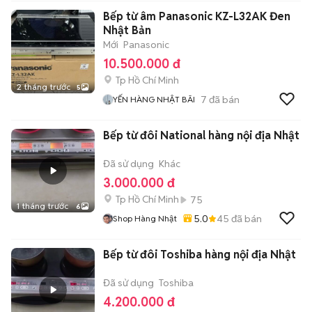
Bếp từ âm Panasonic KZ-L32AK Đen
Nhật Bản
Mới
Panasonic
10.500.000 đ
Tp Hồ Chí Minh
2 tháng trước
5
7
đã bán
YẾN HÀNG NHẬT BÃI
Bếp từ đôi National hàng nội địa Nhật
Đã sử dụng
Khác
3.000.000 đ
Tp Hồ Chí Minh
75
1 tháng trước
6
5.0
45
đã bán
Shop Hàng Nhật
Bếp từ đôi Toshiba hàng nội địa Nhật
Đã sử dụng
Toshiba
4.200.000 đ