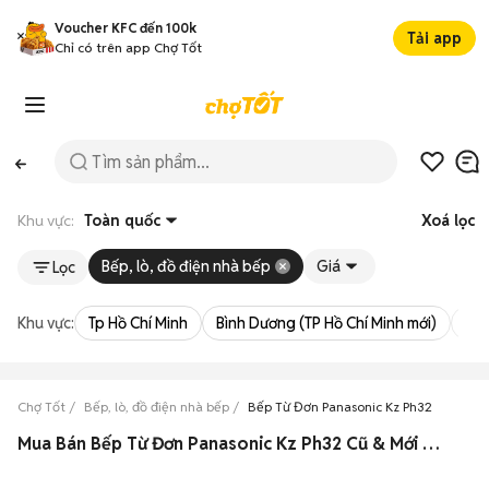
Voucher KFC đến 100k
Tải app
Chỉ có trên app Chợ Tốt
Khu vực:
Toàn quốc
Xoá lọc
Bếp, lò, đồ điện nhà bếp
Giá
Lọc
Khu vực:
Tp Hồ Chí Minh
Bình Dương (TP Hồ Chí Minh mới)
Bà 
Chợ Tốt
Bếp, lò, đồ điện nhà bếp
Bếp Từ Đơn Panasonic Kz Ph32
Mua Bán Bếp Từ Đơn Panasonic Kz Ph32 Cũ & Mới Giá Rẻ