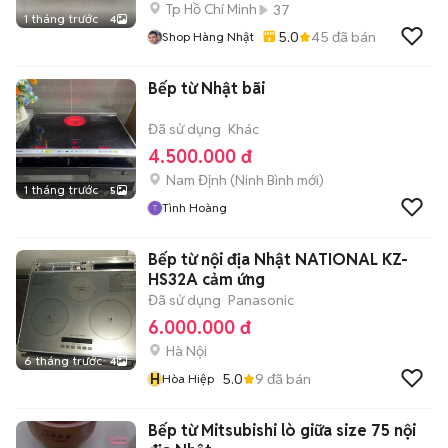
Tp Hồ Chí Minh
37
1 tháng trước
4
5.0
45
đã bán
Shop Hàng Nhật
Bếp từ Nhật bãi
Đã sử dụng
Khác
4.500.000 đ
Nam Định
(
Ninh Bình
mới)
1 tháng trước
5
Tình Hoàng
Bếp từ nội địa Nhật NATIONAL KZ-
HS32A cảm ứng
Đã sử dụng
Panasonic
6.000.000 đ
Hà Nội
6 tháng trước
4
H
5.0
9
đã bán
Hòa Hiệp
Bếp từ Mitsubishi lò giữa size 75 nội