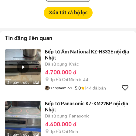
Xóa tất cả bộ lọc
Tin đăng liên quan
Bếp từ Âm National KZ-HS32E nội địa
Nhật
Đã sử dụng
Khác
4.700.000 đ
Tp Hồ Chí Minh
44
2 ngày trước
6
5.0
144
đã bán
Dieppham 69
Bếp từ Panasonic KZ-KM22BP nội địa
Nhật
Đã sử dụng
Panasonic
4.600.000 đ
Tp Hồ Chí Minh
5 ngày trước
6