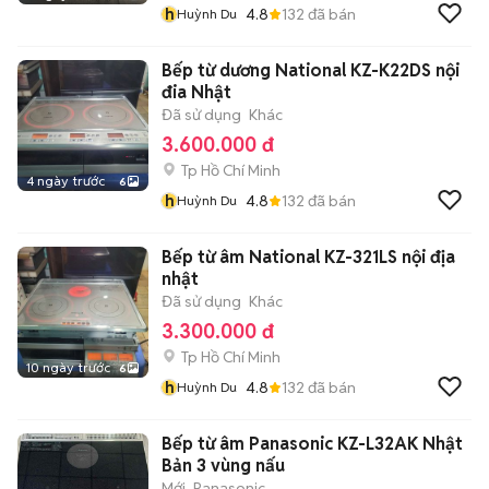
h
4.8
132
đã bán
Huỳnh Du
Bếp từ dương National KZ-K22DS nội
đia Nhật
Đã sử dụng
Khác
3.600.000 đ
Tp Hồ Chí Minh
4 ngày trước
6
h
4.8
132
đã bán
Huỳnh Du
Bếp từ âm National KZ-321LS nội địa
nhật
Đã sử dụng
Khác
3.300.000 đ
Tp Hồ Chí Minh
10 ngày trước
6
h
4.8
132
đã bán
Huỳnh Du
Bếp từ âm Panasonic KZ-L32AK Nhật
Bản 3 vùng nấu
Mới
Panasonic