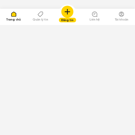
Trang chủ
Quản lý tin
Liên hệ
Tài khoản
Đăng tin
109.000 Bình chọn
Tải ứng dụng Chợ Tốt
Về Chợ Tốt
Quy chế sàn
Chính sách bảo mật
Giải quyết tranh chấp
CÔNG TY TNHH CHỢ TỐT - Người đại diện theo pháp luật:
Nguyễn Trọng Tấn; GPDKKD: 0312120782 do Sở KH & ĐT TP.HCM cấp ngày
11/01/2013;
GPMXH: 185/GP-BTTTT do Bộ Thông tin và Truyền thông
cấp ngày 09/07/2024 - Chịu trách nhiệm